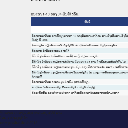
ສະແດງ 1-10 ຂອງ 34 ຜົນທີ່ໄດ້ຮັບ.
ຫົວຂໍ້
ກົດໝາຍວ່າດ້ວຍ ການປັບປຸງມາດຕາ 12 ຂອງກົດໝາຍວ່າດ້ວຍ ການສົ່ງເສີມການລົງທຶ
ປັບປຸງ ປີ 2016
ຄຳແນະນຳ ກ່ຽວກັບການຈັດຕັ້ງປະຕິບັດກົດໝາຍວ່າດ້ວຍການລົງທຶນຂອງລັດ
ກົດໝາຍ ວ່າດ້ວຍອາກອນລາຍໄດ້
ຂໍ້ຕົກລົງວ່າດ້ວຍ ກຳນົດໝາຍການໃຊ້ຈ່າຍງົບປະມານຂອງລັດ
ຂໍ້ຕົກລົງ ວ່າດ້ວຍລະບຽບການບໍລິຫານຄຸ້ມຄອງ ແລະ ການດຳເນີນທຸລະກິດປະກັນໄພ
ຂໍ້ຕົກລົງ ວ່າດ້ວຍລະບຽບການລາຍງານຂໍ້ມູນຂອງບໍລິສັດປະກັນໄພ ແລະ ນາຍໜ້າປະກ
ຂໍ້ຕົກລົງວ່າດ້ວຍ ລະບຽບການຮັກສາເງິນແຮປະກັນໄພ ແລະ ການຄຸ້ມຄອງຄວາມສາ
ຊຳລະໜີ້
ກົດໝາຍວ່າດ້ວຍ ອາກອນມູນຄ່າເພີ່ມ (ສະບັບປັບປຸງ)
ກົດໝາຍ ວ່າດ້ວຍການສົ່ງເສີມການລົງທຶນ (ສະບັບປັບປຸງ)
ລັດຖະບັນຍັດ ຂອງປະທານປະເທດ ວ່າດ້ວຍອັດຕາຄ່າຊັບພະຍາກອນທຳມະຊາດ
ຈົດ​ໝາຍ​ເຫດ​ທາງ​ລັດ​ຖະ​ການ ແຫ່ງ ສ​ປ​ປ ລາວ
ໂດຍ: ກະ​ຊວງຍຸ​ຕິ​ທຳ
ສະ​ຫງວນ​ລິ​ຂະ​ສິດ © 2013