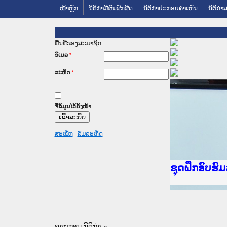
ໜ້າຫຼັກ
ນິຕິກໍາມີຜົນສັກສິດ
ນິຕິກໍາປະກອບຄໍາເຫັນ
ນິຕິກໍາ
ພື້ນທີ່ຂອງສະມາຊິກ
ອີເມລ
*
ລະຫັດ
*
ຈື່ຂໍ້ມູນໄວ້ຄັ້ງໜ້າ
ສະໝັກ
|
ລືມລະຫັດ
Ministry of
ເຜີຍແຜ່ວັບ
ກະຊວງຍຸຕິທ
ຊຸດຝຶກອົບຮ
ກອງປະຊຸມທົ
ຝຶກອົບຮົມ 
ຝຶກອົບຮົມ 
ເຜີຍແຜ່ແອັ
ເຜີຍແຜ່ແອັ
ຍົກລະດັບວຽ
ຊຸດຝຶກອົບຮ
ລາຍການ ນິຕິກໍາ »