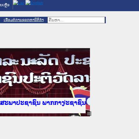
ຍເຫຼືອ
ເຊື່ອມຕໍ່ການຊອກຫານິຕິກຳ
 ສະຖາບັນຍຸຕິທຳແຫ່ງຊາດ
ານສະພາປະຊາຊົນ ພາກເໜືອ
ລັດຖະການ
ບ ພາກກາງ
 ພາກໃຕ້
ທີ່ ວິທະຍາຄານຕຳຫຼວດປະຊາຊົນ
ີ່ ວິທະຍາຄານສັນຕິບານປະຊາຊົນ
ນແຂວງພາກເໜືອ
ານສະພາປະຊາຊົນ ພາກກາງ