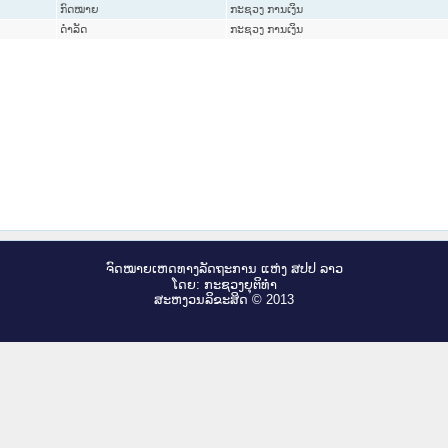
ກົດໝາຍ
ກະຊວງ ການເງິນ
ດໍາລັດ
ກະຊວງ ການເງິນ
ຈົດ​ໝາຍ​ເຫດ​ທາງ​ລັດ​ຖະ​ການ ແຫ່ງ ສ​ປ​ປ ລາວ
ໂດຍ: ກະ​ຊວງຍຸ​ຕິ​ທຳ
ສະ​ຫງວນ​ລິ​ຂະ​ສິດ © 2013