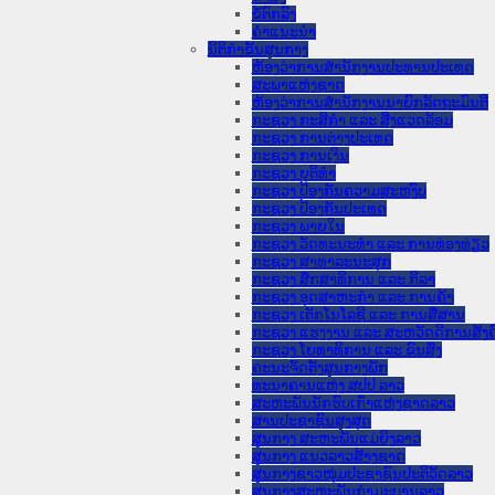
ຂໍ້ຕົກລົງ
ຄໍາແນະນໍາ
ນິຕິກຳຂັ້ນສູນກາງ
ຫ້ອງວ່າການສໍານັກງານປະທານປະເທດ
ສະພາແຫ່ງຊາດ
ຫ້ອງວ່າການສຳນັກງານນາຍົກລັດຖະມົນຕີ
ກະຊວງ ກະສິກຳ ແລະ ສິ່ງແວດລ້ອມ
ກະຊວງ ການຕ່າງປະເທດ
ກະຊວງ ການເງິນ
ກະຊວງ ຍຸຕິທໍາ
ກະຊວງ ປ້ອງກັນຄວາມສະຫງົບ
ກະຊວງ ປ້ອງກັນປະເທດ
ກະຊວງ ພາຍໃນ
ກະຊວງ ວັດທະນະທຳ ແລະ ການທ່ອງທ່ຽວ
ກະຊວງ ສາທາລະນະສຸກ
ກະຊວງ ສຶກສາທິການ ແລະ ກິລາ
ກະຊວງ ອຸດສາຫະກຳ ແລະ ການຄ້າ
ກະຊວງ ເຕັກໂນໂລຊີ ແລະ ການສື່ສານ
ກະຊວງ ແຮງງານ ແລະ ສະຫວັດດີການສັງຄ
ກະຊວງ ໂຍທາທິການ ແລະ ຂົນສົ່ງ
ຄະນະຈັດຕັ້ງສູນກາງພັກ
ທະນາຄານແຫ່ງ ສປປ ລາວ
ສະຫະພັນນັກຮົບເກົ່າແຫ່ງຊາດລາວ
ສານປະຊາຊົນສູງສຸດ
ສູນກາງ ສະຫະພັນແມ່ຍິງລາວ
ສູນກາງ ແນວລາວສ້າງຊາດ
ສູນກາງຊາວໜຸ່ມປະຊາຊົນປະຕິວັດລາວ
ສູນກາງສະຫະພັນກຳມະບານລາວ