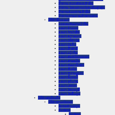
ອົງການ ກວດສອບແຫ່ງລັດ
ອົງການ ໄອຍະການປະຊາຊົນສູງສຸດ
ອົງການກວດກາແຫ່ງລັດ
ອົງການກາແດງແຫ່ງຊາດລາວ
ນິຕິກໍາຂັ້ນແຂວງ
ນະ​ຄອນ​ຫລວງວຽງຈັນ
ແຂວງ ຄໍາມ່ວນ
ແຂວງ ຈໍາປາສັກ
ແຂວງ ຊຽງຂວາງ
ແຂວງ ບໍລິຄໍາໄຊ
ແຂວງ ບໍ່ແກ້ວ
ແຂວງ ຜົ້ງສາລີ
ແຂວງ ວຽງຈັນ
ແຂວງ ສະຫວັນນະເຂດ
ແຂວງ ສາລະວັນ
ແຂວງ ຫລວງນໍ້າທາ
ແຂວງ ຫົວພັນ
ແຂວງ ຫຼວງພະບາງ
ແຂວງ ອັດຕະປື
ແຂວງ ອຸດົມໄຊ
ແຂວງ ເຊກອງ
ແຂວງ ໄຊຍະບູລີ
ແຂວງ ໄຊສົມບູນ
ນິຕິກໍາສະບັບເກົ່າ
ນິຕິກຳຕາມປະເພດ
ລັດຖະທໍາມະນູນ
ກົດໝາຍ
ກົດໝາຍ