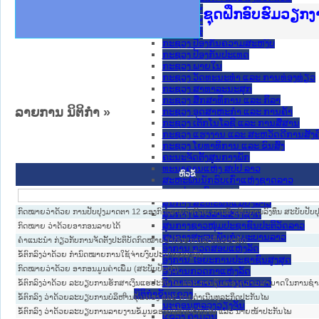
ກະຊວງ ການຕ່າງປະເທດ
Ministry of Just
ເຜີຍແຜ່ວັບໄຊຈົດ
ກະຊວງຍຸຕິທຳ
ຊຸດຝຶກອົບຮົມວຽກ
ກອງປະຊຸມທົບທວນຄ
ຝຶກອົບຮົມ ຜູ່ປະ
ຝຶກອົບຮົມ ຜູ່ປະ
ເຜີຍແຜ່ແອັບກົດໝ
ເຜີຍແຜ່ແອັບກົດໝ
ຍົກລະດັບວຽກງານຈ
ຊຸດຝຶກອົບຮົມວຽກ
ກະຊວງ ການເງິນ
ກະຊວງ ຍຸຕິທໍາ
ກະຊວງ ປ້ອງກັນຄວາມສະຫງົບ
ກະຊວງ ປ້ອງກັນປະເທດ
ກະຊວງ ພາຍໃນ
ກະຊວງ ວັດທະນະທຳ ແລະ ການທ່ອງທ່ຽວ
ກະຊວງ ສາທາລະນະສຸກ
ກະຊວງ ສຶກສາທິການ ແລະ ກິລາ
ລາຍການ ນິຕິກໍາ »
ກະຊວງ ອຸດສາຫະກຳ ແລະ ການຄ້າ
ກະຊວງ ເຕັກໂນໂລຊີ ແລະ ການສື່ສານ
ກະຊວງ ແຮງງານ ແລະ ສະຫວັດດີການສັງຄ
ກະຊວງ ໂຍທາທິການ ແລະ ຂົນສົ່ງ
ຄະນະຈັດຕັ້ງສູນກາງພັກ
ທະນາຄານແຫ່ງ ສປປ ລາວ
ຫົວຂໍ້
ສະຫະພັນນັກຮົບເກົ່າແຫ່ງຊາດລາວ
ສານປະຊາຊົນສູງສຸດ
ສູນກາງ ສະຫະພັນແມ່ຍິງລາວ
ກົດໝາຍວ່າດ້ວຍ ການປັບປຸງມາດຕາ 12 ຂອງກົດໝາຍວ່າດ້ວຍ ການສົ່ງເສີມການລົງທຶນ ສະບັບປັບປຸ
ສູນກາງ ແນວລາວສ້າງຊາດ
ສູນກາງຊາວໜຸ່ມປະຊາຊົນປະຕິວັດລາວ
ກົດໝາຍ ວ່າດ້ວຍອາກອນລາຍໄດ້
ສູນກາງສະຫະພັນກຳມະບານລາວ
ຄຳແນະນຳ ກ່ຽວກັບການຈັດຕັ້ງປະຕິບັດກົດໝາຍວ່າດ້ວຍການລົງທຶນຂອງລັດ
ອົງການ ກວດສອບແຫ່ງລັດ
ຂໍ້ຕົກລົງວ່າດ້ວຍ ກຳນົດໝາຍການໃຊ້ຈ່າຍງົບປະມານຂອງລັດ
ອົງການ ໄອຍະການປະຊາຊົນສູງສຸດ
ກົດໝາຍວ່າດ້ວຍ ອາກອນມູນຄ່າເພີ່ມ (ສະບັບປັບປຸງ)
ອົງການກວດກາແຫ່ງລັດ
ອົງການກາແດງແຫ່ງຊາດລາວ
ຂໍ້ຕົກລົງວ່າດ້ວຍ ລະບຽບການຮັກສາເງິນແຮປະກັນໄພ ແລະ ການຄຸ້ມຄອງຄວາມສາມາດໃນການຊຳ
ນິຕິກໍາຂັ້ນແຂວງ
ຂໍ້ຕົກລົງ ວ່າດ້ວຍລະບຽບການບໍລິຫານຄຸ້ມຄອງ ແລະ ການດຳເນີນທຸລະກິດປະກັນໄພ
ນະ​ຄອນ​ຫລວງວຽງຈັນ
ຂໍ້ຕົກລົງ ວ່າດ້ວຍລະບຽບການລາຍງານຂໍ້ມູນຂອງບໍລິສັດປະກັນໄພ ແລະ ນາຍໜ້າປະກັນໄພ
ແຂວງ ຄໍາມ່ວນ