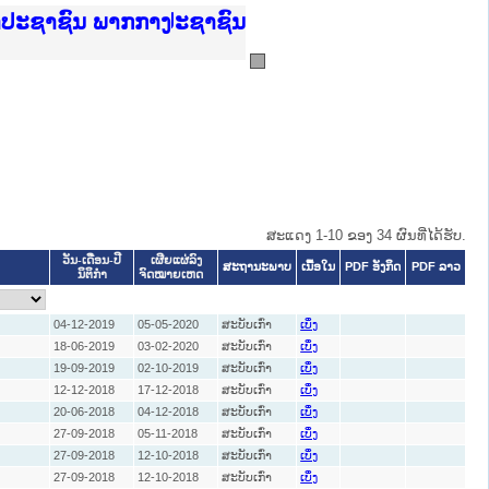
ບັນຍຸຕິທຳແຫ່ງຊາດ
າປະຊາຊົນ ພາກເໜືອ
ການ
ກາງ
ຕ້
ິທະຍາຄານຕຳຫຼວດປະຊາຊົນ
ທະຍາຄານສັນຕິບານປະຊາຊົນ
ພາກເໜືອ
າປະຊາຊົນ ພາກກາງ
ສະແດງ 1-10 ຂອງ 34 ຜົນທີ່ໄດ້ຮັບ.
ວັນ-ເດືອນ-ປີ
ເຜີຍແຜ່ລົງ
ສະຖານະພາບ
ເນື້ອໃນ
PDF ອັງກິດ
PDF ລາວ
ນິຕິກໍາ
ຈົດໝາຍເຫດ
04-12-2019
05-05-2020
ສະບັບເກົ່າ
ເບິ່ງ
18-06-2019
03-02-2020
ສະບັບເກົ່າ
ເບິ່ງ
19-09-2019
02-10-2019
ສະບັບເກົ່າ
ເບິ່ງ
12-12-2018
17-12-2018
ສະບັບເກົ່າ
ເບິ່ງ
20-06-2018
04-12-2018
ສະບັບເກົ່າ
ເບິ່ງ
27-09-2018
05-11-2018
ສະບັບເກົ່າ
ເບິ່ງ
27-09-2018
12-10-2018
ສະບັບເກົ່າ
ເບິ່ງ
27-09-2018
12-10-2018
ສະບັບເກົ່າ
ເບິ່ງ