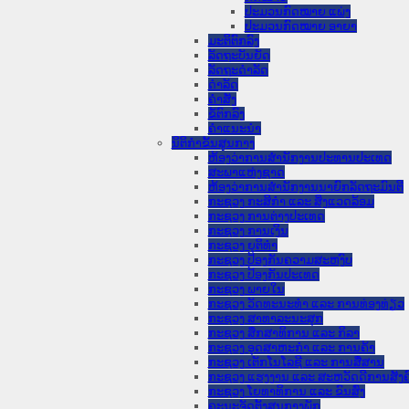
ປະມວນກົດໝາຍ ແພ່ງ
ປະມວນກົດໝາຍ ອາຍາ
ມະຕິຕົກລົງ
ລັດຖະບັນຍັດ
ລັດຖະດໍາລັດ
ດໍາລັດ
ຄໍາສັ່ງ
ຂໍ້ຕົກລົງ
ຄໍາແນະນໍາ
ນິຕິກໍາຂັ້ນສູນກາງ
ຫ້ອງວ່າການສໍານັກງານປະທານປະເທດ
ສະພາແຫ່ງຊາດ
ຫ້ອງວ່າການສຳນັກງານນາຍົກລັດຖະມົນຕີ
ກະຊວງ ກະສິກຳ ແລະ ສິ່ງແວດລ້ອມ
ກະຊວງ ການຕ່າງປະເທດ
ກະຊວງ ການເງິນ
ກະຊວງ ຍຸຕິທໍາ
ກະຊວງ ປ້ອງກັນຄວາມສະຫງົບ
ກະຊວງ ປ້ອງກັນປະເທດ
ກະຊວງ ພາຍໃນ
ກະຊວງ ວັດທະນະທຳ ແລະ ການທ່ອງທ່ຽວ
ກະຊວງ ສາທາລະນະສຸກ
ກະຊວງ ສຶກສາທິການ ແລະ ກິລາ
ກະຊວງ ອຸດສາຫະກຳ ແລະ ການຄ້າ
ກະຊວງ ເຕັກໂນໂລຊີ ແລະ ການສື່ສານ
ກະຊວງ ແຮງງານ ແລະ ສະຫວັດດີການສັງຄ
ກະຊວງ ໂຍທາທິການ ແລະ ຂົນສົ່ງ
ຄະນະຈັດຕັ້ງສູນກາງພັກ