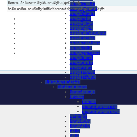
ກົດໝາຍ ວ່າດ້ວຍການສົ່ງເສີມການລົງທຶນ (ສະບັບປັບປຸງ)
ແຂວງ ຈໍາປາສັກ
ແຂວງ ຊຽງຂວາງ
ດຳລັດ ວ່າດ້ວຍການຈັດຕັ້ງປະຕິບັດກົດໝາຍວ່າດ້ວຍການສົ່ງເສີມການລົງທຶນ
ແຂວງ ບໍລິຄໍາໄຊ
ແຂວງ ບໍ່ແກ້ວ
ແຂວງ ຜົ້ງສາລີ
ແຂວງ ວຽງຈັນ
ແຂວງ ສະຫວັນນະເຂດ
ແຂວງ ສາລະວັນ
ແຂວງ ຫລວງນໍ້າທາ
ແຂວງ ຫົວພັນ
ແຂວງ ຫຼວງພະບາງ
ແຂວງ ອັດຕະປື
ແຂວງ ອຸດົມໄຊ
ແຂວງ ເຊກອງ
ແຂວງ ໄຊຍະບູລີ
ແຂວງ ໄຊສົມບູນ
ນິຕິກໍາປະກອບຄໍາເຫັນ
ນິຕິກໍາຕາມປະເພດ
ລັດຖະທໍາມະນູນ
ກົດໝາຍ
ກົດໝາຍ
ປະມວນກົດໝາຍ ແພ່ງ
ປະມວນກົດໝາຍ ອາຍາ
ມະຕິຕົກລົງ
ລັດຖະບັນຍັດ
ລັດຖະດໍາລັດ
ດໍາລັດ
ຄໍາສັ່ງ