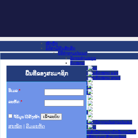
ໜ້າຫຼັກ
ນິຕິກໍາມີຜົນສັກສິດ
ນິຕິກໍາຕາມປະເພດ
ລັດຖະທໍາມະນູນ
ກົດໝາຍ
ກົດໝາຍ
ພື້ນທີ່ຂອງສະມາຊິກ
ປະມວນກົດໝາຍ ແພ່ງ
ປະມວນກົດໝາຍ ອາຍາ
ມະຕິຕົກລົງ
ລັດຖະບັນຍັດ
ອີເມລ
*
ລັດຖະດໍາລັດ
ດໍາລັດ
ລະຫັດ
*
ຄໍາສັ່ງ
ຂໍ້ຕົກລົງ
ຄໍາແນະນໍາ
ຈື່ຂໍ້ມູນໄວ້ຄັ້ງໜ້າ
ນິຕິກໍາຂັ້ນສູນກາງ
ຫ້ອງວ່າການສໍານັກງານປະທານປະເທດ
ສະໝັກ
|
ລືມລະຫັດ
ສະພາແຫ່ງຊາດ
ຫ້ອງວ່າການສຳນັກງານນາຍົກລັດຖະມົນຕີ
ກະຊວງ ກະສິກຳ ແລະ ສິ່ງແວດລ້ອມ