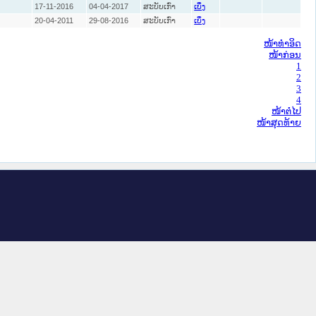
17-11-2016
04-04-2017
ສະບັບເກົ່າ
ເບິ່ງ
20-04-2011
29-08-2016
ສະບັບເກົ່າ
ເບິ່ງ
ໜ້າທໍາອິດ
ໜ້າກ່ອນ
1
2
3
4
ໜ້າຕໍ່ໄປ
ໜ້າສຸດທ້າຍ