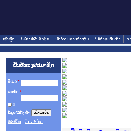
ໜ້າຫຼັກ
ນິຕິກໍາມີຜົນສັກສິດ
ນິຕິກໍາປະກອບຄໍາເຫັນ
ນິຕິກໍາສະບັບເກົ່າ
ຂ່
ພື້ນທີ່ຂອງສະມາຊິກ
ອີເມລ
*
ລະຫັດ
*
ຈື່
ຂໍ້ມູນໄວ້ຄັ້ງໜ້າ
ສະໝັກ
|
ລືມລະຫັດ