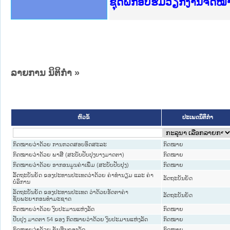
Ministry of Justice Lao
ເຜີຍແຜ່ວັບໄຊຈົດໝາຍເຫດທ
ກະຊວງຍຸຕິທຳ
ຊຸດຝຶກອົບຮົມວຽກງານຈົດ
ກອງປະຊຸມທົບທວນຄືນການຈັ
ຝຶກອົບຮົມ ຜູ່ປະສານງານວ
ຝຶກອົບຮົມ ຜູ່ປະສານງານວ
ເຜີຍແຜ່ແອັບກົດໝາຍລາວ ແ
ເຜີຍແຜ່ແອັບກົດໝາຍລາວ ແ
ຍົກລະດັບວຽກງານຈົດໝາຍເ
ຊຸດຝຶກອົບຮົມວຽກງານຈົດ
ລາຍການ ນິຕິກໍາ »
ປະເພດນິຕິກຳ
ຫົວຂໍ້
ກົດໝາຍວ່າດ້ວຍ ການກວດສອບອິດສະລະ
ກົດໝາຍ
ກົດໝາຍວ່າດ້ວຍ ພາສີ (ສະບັບປັບປຸງບາງມາດຕາ)
ກົດໝາຍ
ກົດໝາຍວ່າດ້ວຍ ອາກອນມູນຄ່າເພີ່ມ (ສະບັບປັບປຸງ)
ກົດໝາຍ
ລັັດຖະບັນຍັດ ຂອງປະທານປະເທດວ່າດ້ວຍ ຄ່າທຳນຽມ ແລະ ຄ່າ
ລັດຖະບັນຍັດ
ບໍລິການ
ລັດຖະບັນຍັດ ຂອງປະທານປະເທດ ວ່າດ້ວຍອັດຕາຄ່າ
ລັດຖະບັນຍັດ
ຊັບພະຍາກອນທຳມະຊາດ
ກົດໝາຍວ່າດ້ວຍ ງົບປະມານແຫ່ງລັດ
ກົດໝາຍ
ປັບປຸງ ມາດຕາ 54 ຂອງ ກົດໝາຍວ່າດ້ວຍ ງົບປະມານແຫ່ງລັດ
ກົດໝາຍ
ກົດໝາຍວ່າດ້ວຍ ຊັບສິນຂອງລັດ
ກົດໝາຍ