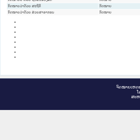
ກົດ​ໝາຍວ່າ​ດ້ວຍ ສະ​ຖິ​ຕິ
ກົດໝາຍ
ກົດໝາຍວ່າດ້ວຍ ສ່ວຍສາອາກອນ
ກົດໝາຍ
ຈົດ​ໝາຍ​ເຫດ​ທ
ໂ
ສະ​ຫ