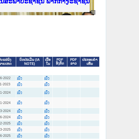
ີ່ ສະຖາບັນຍຸຕິທຳແຫ່ງຊາດ
ງານສະພາປະຊາຊົນ ພາກເໜືອ
ງລັດຖະການ
ັບ ພາກກາງ
ັບ ພາກໃຕ້
 ທີ່ ວິທະຍາຄານຕຳຫຼວດປະຊາຊົນ
ທີ່ ວິທະຍາຄານສັນຕິບານປະຊາຊົນ
້ນແຂວງພາກເໜືອ
ງານສະພາປະຊາຊົນ ພາກກາງ
ບົດປະເມີນ (IA
ເນື້ອ
PDF
PDF
ປະກອບຄໍາ
ີຍແຜ່ລົງ
ອັງກິດ
ລາວ
NOTE)
ໃນ
ເຫັນ
ໝາຍເຫດ
06-2022
ເບິ່ງ
ເບິ່ງ
1-2023
ເບິ່ງ
ເບິ່ງ
01-2024
ເບິ່ງ
ເບິ່ງ
01-2024
ເບິ່ງ
ເບິ່ງ
03-2024
ເບິ່ງ
ເບິ່ງ
06-2024
ເບິ່ງ
ເບິ່ງ
02-2025
ເບິ່ງ
ເບິ່ງ
03-2025
ເບິ່ງ
ເບິ່ງ
06-2025
ເບິ່ງ
ເບິ່ງ