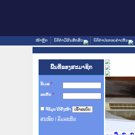
ໜ້າຫຼັກ
ນິຕິກໍາມີຜົນສັກສິດ
ນິຕິກໍາປະກອບຄໍາເຫັນ
ພື້ນທີ່ຂອງສະມາຊິກ
ອີເມລ
*
ລະຫັດ
*
ຈື່ຂໍ້ມູນໄວ້ຄັ້ງໜ້າ
ສະໝັກ
|
ລືມລະຫັດ