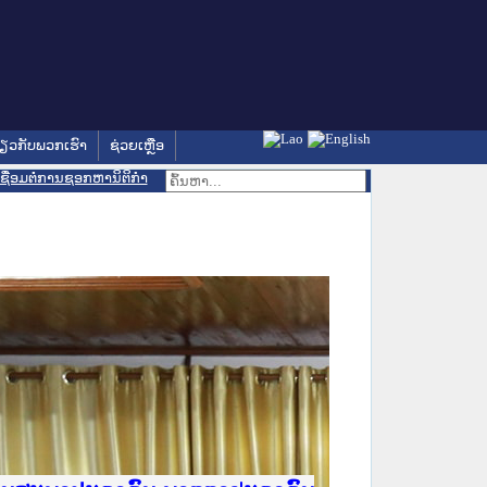
່ຽວກັບພວກເຮົາ
ຊ່ວຍເຫຼືອ
ເຊື່ອມຕໍ່ການຊອກຫານິຕິກຳ