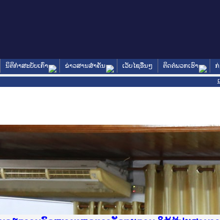
ນິຕິກໍາສະບັບເກົ່າ
ຂ່າວສານສໍາຄັນ
ເວັບໄຊອື່ນໆ
ຕິດຕໍ່ພວກເຮົາ
ກ