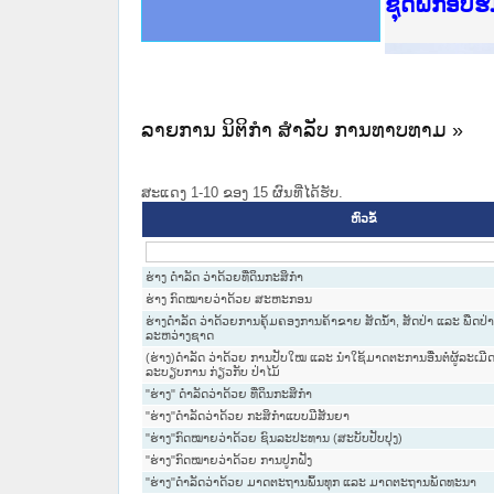
Ministry o
ເຜີຍແຜ່ວັ
ກະຊວງຍຸຕິ
ຊຸດຝຶກອົບ
ກອງປະຊຸມທ
ຝຶກອົບຮົມ
ຝຶກອົບຮົມ
ເຜີຍແຜ່ແອ
ເຜີຍແຜ່ແອ
ຍົກລະດັບວ
ຊຸດຝຶກອົບ
ລາຍການ ນິຕິກໍາ ສໍາລັບ ການທາບທາມ »
ສະແດງ 1-10 ຂອງ 15 ຜົນທີ່ໄດ້ຮັບ.
ຫົວຂໍ້
ຮ່າງ ດໍາລັດ ວ່າດ້ວຍທີ່ດິນກະສິກໍາ
ຮ່າງ ກົດໝາຍວ່າດ້ວຍ ສະຫະກອນ
ຮ່າງດຳລັດ ວ່າດ້ວຍການຄຸ້ມຄອງການຄ້າຂາຍ ສັດນ້ຳ, ສັດປ່າ ແລະ ພືດປ່າ 
ລະຫວ່າງຊາດ
(ຮ່າງ)ດຳລັດ ວ່າດ້ວຍ ການປັບໃໝ ແລະ ນຳໃຊ້ມາດຕະການອື່ນຕໍ່ຜູ້ລະເ
ລະບຽບການ ກ່ຽວກັບ ປ່າໄມ້
"ຮ່າງ" ດຳລັດວ່າດ້ວຍ ທີ່ດິນກະສິກຳ
"ຮ່າງ"ດຳລັດວ່າດ້ວຍ ກະສິກຳແບບມີສັນຍາ
"ຮ່າງ"ກົດໝາຍວ່າດ້ວຍ ຊົນລະປະທານ (ສະບັບປັບປຸງ)
"ຮ່າງ"ກົດໝາຍວ່າດ້ວຍ ການປູກຝັງ
"ຮ່າງ"ດຳລັດວ່າດ້ວຍ ມາດຕະຖານພົ້ນທຸກ ແລະ ມາດຕະຖານພັດທະນາ