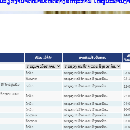
f Justice Lao PDR
ບໄຊຈົດໝາຍເຫດທາງລັດຖະການ ແລະ ແອັບກົດໝາຍລາວ ທ
ທຳ
ຮົມວຽກງານຈົດໝາຍເຫດທາງລັດຖະການ ໃຫ້ຜູ້ປະສານ
ົບທວນຄືນການຈັດຕັ້ງປະຕິບັດວຽກງານຈົດໝາຍເຫດທາ
 ຜູ່ປະສານງານວຽກງານຈົດໝາຍເຫດທາງລັດຖະການ ສຳລ
 ຜູ່ປະສານງານວຽກງານຈົດໝາຍເຫດທາງລັດຖະການ ສຳລ
ັບກົດໝາຍລາວ ແລະ ເວັບໄຊຈົດໝາຍເຫດທາງລັດຖະການ
ັບກົດໝາຍລາວ ແລະ ເວັບໄຊຈົດໝາຍເຫດທາງລັດຖະການ 
ຽກງານຈົດໝາຍເຫດທາງລັດຖະການໃຫ້ຜູ້ປະສານງານຂັ
ຮົມວຽກງານຈົດໝາຍເຫດທາງລັດຖະການ ໃຫ້ຜູ້ປະສານ
ເຜ
ປະເພດນິຕິກຳ
ພາກສ່ວນຮັບຜິດຊອບ
ຈົດ
ດໍາລັດ
ກະຊວງ ກະສິກຳ ແລະ ສິ່ງແວດລ້ອມ
03-
ກົດໝາຍ
ກະຊວງ ກະສິກຳ ແລະ ສິ່ງແວດລ້ອມ
02-1
ທີ່ໃກ້ຈະສູນພັນ
ດໍາລັດ
ກະຊວງ ກະສິກຳ ແລະ ສິ່ງແວດລ້ອມ
22-
ມີດກົດໝາຍ ແລະ
ດໍາລັດ
ກະຊວງ ກະສິກຳ ແລະ ສິ່ງແວດລ້ອມ
22-
ດໍາລັດ
ກະຊວງ ກະສິກຳ ແລະ ສິ່ງແວດລ້ອມ
04-
ດໍາລັດ
ກະຊວງ ກະສິກຳ ແລະ ສິ່ງແວດລ້ອມ
10-
ກົດໝາຍ
ກະຊວງ ກະສິກຳ ແລະ ສິ່ງແວດລ້ອມ
14-
ກົດໝາຍ
ກະຊວງ ກະສິກຳ ແລະ ສິ່ງແວດລ້ອມ
03-
ດໍາລັດ
ກະຊວງ ກະສິກຳ ແລະ ສິ່ງແວດລ້ອມ
25-