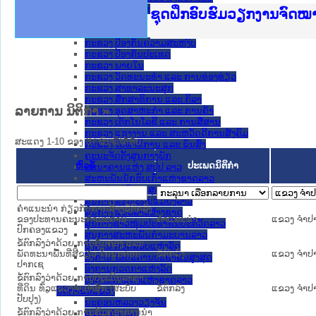
ກະຊວງ ການຕ່າງປະເທດ
Ministry of Justice Lao
ເຜີຍແຜ່ວັບໄຊຈົດໝາຍເຫດທ
ກະຊວງຍຸຕິທຳ
ຊຸດຝຶກອົບຮົມວຽກງານຈົດ
ກອງປະຊຸມທົບທວນຄືນການຈັ
ຝຶກອົບຮົມ ຜູ່ປະສານງານວ
ຝຶກອົບຮົມ ຜູ່ປະສານງານວ
ເຜີຍແຜ່ແອັບກົດໝາຍລາວ ແ
ເຜີຍແຜ່ແອັບກົດໝາຍລາວ ແ
ຍົກລະດັບວຽກງານຈົດໝາຍເ
ຊຸດຝຶກອົບຮົມວຽກງານຈົດ
ກະຊວງ ການເງິນ
ກະຊວງ ຍຸຕິທໍາ
ກະຊວງ ປ້ອງກັນຄວາມສະຫງົບ
ກະຊວງ ປ້ອງກັນປະເທດ
ກະຊວງ ພາຍໃນ
ກະຊວງ ວັດທະນະທຳ ແລະ ການທ່ອງທ່ຽວ
ກະຊວງ ສາທາລະນະສຸກ
ກະຊວງ ສຶກສາທິການ ແລະ ກິລາ
ລາຍການ ນິຕິກໍາ »
ກະຊວງ ອຸດສາຫະກຳ ແລະ ການຄ້າ
ກະຊວງ ເຕັກໂນໂລຊີ ແລະ ການສື່ສານ
ກະຊວງ ແຮງງານ ແລະ ສະຫວັດດີການສັງຄົມ
ສະແດງ 1-10 ຂອງ 37 ຜົນທີ່ໄດ້ຮັບ.
ກະຊວງ ໂຍທາທິການ ແລະ ຂົນສົ່ງ
ຄະນະຈັດຕັ້ງສູນກາງພັກ
ຫົວຂໍ້
ປະເພດນິຕິກຳ
ທະນາຄານແຫ່ງ ສປປ ລາວ
ສະຫະພັນນັກຮົບເກົ່າແຫ່ງຊາດລາວ
ສານປະຊາຊົນສູງສຸດ
ສູນກາງ ສະຫະພັນແມ່ຍິງລາວ
ຄຳແນະນຳ ກ່ຽວກັບການສ້າງຂໍ້ຕົກລົງ
ສູນກາງ ແນວລາວສ້າງຊາດ
ຂອງປະທານຄະນະກຳມະການ
ຄໍາແນະນໍາ
ແຂວງ ຈໍາປ
ສູນກາງຊາວໜຸ່ມປະຊາຊົນປະຕິວັດລາວ
ປົກຄອງແຂວງ
ສູນກາງສະຫະພັນກຳມະບານລາວ
ຂໍ້ຕົກລົງວ່າດ້ວຍ ການຄຸ້ມຄອງ ແລະ
ອົງການ ກວດສອບແຫ່ງລັດ
ພັດທະນາພື້ນທີ່ສີຂຽວ ໃນນະຄອນ
ຂໍ້ຕົກລົງ
ແຂວງ ຈໍາປ
ອົງການ ໄອຍະການປະຊາຊົນສູງສຸດ
ປາກເຊ
ອົງການກວດກາແຫ່ງລັດ
ຂໍ້ຕົກລົງວ່າດ້ວຍ ການປະເມີນລາຄາ
ອົງການກາແດງແຫ່ງຊາດລາວ
ທີ່ດິນ ທົ່ວແຂວງຈໍາປາສັກ (ສະບັບ
ຂໍ້ຕົກລົງ
ແຂວງ ຈໍາປ
ນິຕິກໍາຂັ້ນແຂວງ
ປັບປຸງ)
ນະ​ຄອນ​ຫລວງວຽງຈັນ
ຂໍ້ຕົກລົງວ່າດ້ວຍ ການຄຸ້ມຄອງການນໍາ
ແຂວງ ຄໍາມ່ວນ