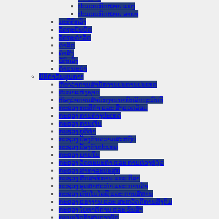
ປະມວນກົດໝາຍ ແພ່ງ
ປະມວນກົດໝາຍ ອາຍາ
ມະຕິຕົກລົງ
ລັດຖະບັນຍັດ
ລັດຖະດໍາລັດ
ດໍາລັດ
ຄໍາສັ່ງ
ຂໍ້ຕົກລົງ
ຄໍາແນະນໍາ
ນິຕິກໍາຂັ້ນສູນກາງ
ຫ້ອງວ່າການສໍານັກງານປະທານປະເທດ
ສະພາແຫ່ງຊາດ
ຫ້ອງວ່າການສຳນັກງານນາຍົກລັດຖະມົນຕີ
ກະຊວງ ກະສິກຳ ແລະ ສິ່ງແວດລ້ອມ
ກະຊວງ ການຕ່າງປະເທດ
ກະຊວງ ການເງິນ
ກະຊວງ ຍຸຕິທໍາ
ກະຊວງ ປ້ອງກັນຄວາມສະຫງົບ
ກະຊວງ ປ້ອງກັນປະເທດ
ກະຊວງ ພາຍໃນ
ກະຊວງ ວັດທະນະທຳ ແລະ ການທ່ອງທ່ຽວ
ກະຊວງ ສາທາລະນະສຸກ
ກະຊວງ ສຶກສາທິການ ແລະ ກິລາ
ກະຊວງ ອຸດສາຫະກຳ ແລະ ການຄ້າ
ກະຊວງ ເຕັກໂນໂລຊີ ແລະ ການສື່ສານ
ກະຊວງ ແຮງງານ ແລະ ສະຫວັດດີການສັງຄົມ
ກະຊວງ ໂຍທາທິການ ແລະ ຂົນສົ່ງ
ຄະນະຈັດຕັ້ງສູນກາງພັກ