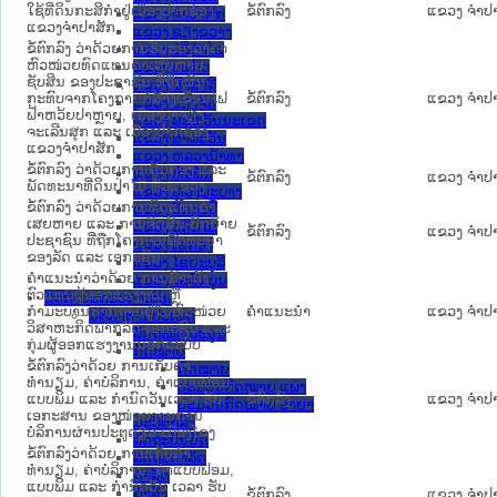
ໃຊ້ທີ່ດິນກະສິກໍາຢູ່ເມືອງປາກຊ່ອງ
ຂໍ້ຕົກລົງ
ແຂວງ ຈໍາປ
ແຂວງ ຈໍາປາສັກ
ແຂວງຈໍາປາສັກ
ແຂວງ ຊຽງຂວາງ
ຂໍ້ຕົກລົງ ວ່າດ້ວຍການຮັບຮອງລາຄາ
ແຂວງ ບໍລິຄໍາໄຊ
ຫົວໜ່ວຍທົດແທນຄ່າເສຍຫາຍ
ແຂວງ ບໍ່ແກ້ວ
ຊັບສິນ ຂອງປະຊາຊົນ ທີ່ຖືກຜົນ
ແຂວງ ຜົ້ງສາລີ
ກະທົບຈາກໂຄງການກໍ່ສ້າງເຂື່ອນໄຟ
ຂໍ້ຕົກລົງ
ແຂວງ ຈໍາປ
ແຂວງ ວຽງຈັນ
ຟ້າຫວ້ຍປາຫຼາຍ, ເມືອງບາຈຽງ
ແຂວງ ສະຫວັນນະເຂດ
ຈະເລີນສຸກ ແລະ ເມືອງປາກຊ່ອງ
ແຂວງ ສາລະວັນ
ແຂວງຈໍາປາສັກ
ແຂວງ ຫລວງນໍ້າທາ
ຂໍ້ຕົກລົງ ວ່າດ້ວຍການຄຸ້ມຄອງ ແລະ
ແຂວງ ຫົວພັນ
ຂໍ້ຕົກລົງ
ແຂວງ ຈໍາປ
ພັດທະນາທີ່ດິນປ່າໄມ້ ທົ່ວແຂວງ
ແຂວງ ຫຼວງພະບາງ
ຂໍ້ຕົກລົງ ວ່າດ້ວຍການທົດແທນຄ່າ
ແຂວງ ອັດຕະປື
ເສຍຫາຍ ແລະ ການຈັດສັນ-ຍົກຍ້າຍ
ແຂວງ ອຸດົມໄຊ
ຂໍ້ຕົກລົງ
ແຂວງ ຈໍາປ
ປະຊາຊົນ ທີ່ຖືກໂຄງການພັດທະນາ
ແຂວງ ເຊກອງ
ຂອງລັດ ແລະ ເອກະຊົນ
ແຂວງ ໄຊຍະບູລີ
ຄຳແນະນຳວ່າດ້ວຍ ການສ້າງຕັ້ງ
ແຂວງ ໄຊສົມບູນ
ຕົວແທນຜູ້ອອກແຮງງານ ຫຼື
ນິຕິກໍາປະກອບຄໍາເຫັນ
ກຳມະບານຮາກຖານຢູ່ໃນຫົວໜ່ວຍ
ຄໍາແນະນໍາ
ແຂວງ ຈໍາປ
ນິຕິກໍາຕາມປະເພດ
ວິສາຫະກິດພາກລັດ-ເອກະຊົນ ແລະ
ລັດຖະທໍາມະນູນ
ກຸ່ມຜູ້ອອກແຮງງານນອກລະບົບ
ກົດໝາຍ
ຂໍ້ຕົກລົງວ່າດ້ວຍ ການເກັບຄ່າ
ກົດໝາຍ
ທຳນຽມ, ຄ່າບໍລິການ, ຄ່າແບບຟອມ,
ປະມວນກົດໝາຍ ແພ່ງ
ແບບພິມ ແລະ ກຳນົດວັນເວລາ ຮັບ
ຂໍ້ຕົກລົງ
ແຂວງ ຈໍາປ
ປະມວນກົດໝາຍ ອາຍາ
ເອກະສານ ຂອງໜ່ວຍງານການ
ມະຕິຕົກລົງ
ບໍລິການຜ່ານປະຕູດຽວ ເມືອງໂຂງ
ລັດຖະບັນຍັດ
ຂໍ້ຕົກລົງວ່າດ້ວຍ ການເກັບຄ່າ
ລັດຖະດໍາລັດ
ທຳນຽມ, ຄ່າບໍລິການ, ຄ່າແບບຟອມ,​
ດໍາລັດ
ແບບພິມ ແລະ ກຳນົດວັນ ເວລາ ຮັບ
ຄໍາສັ່ງ
ຂໍ້ຕົກລົງ
ແຂວງ ຈໍາປ