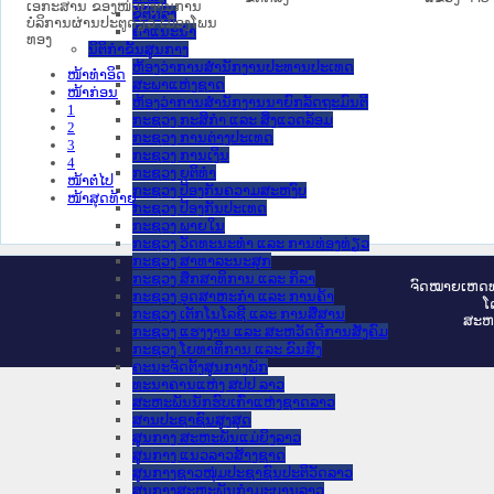
ເອກະສານ ຂອງໜ່ວຍງານການ
ຂໍ້ຕົກລົງ
ບໍລິການຜ່ານປະຕູດຽວ ເມືອງໂພນ
ຄໍາແນະນໍາ
ທອງ
ນິຕິກຳຂັ້ນສູນກາງ
ຫ້ອງວ່າການສໍານັກງານປະທານປະເທດ
ໜ້າທໍາອິດ
ສະພາແຫ່ງຊາດ
ໜ້າກ່ອນ
ຫ້ອງວ່າການສຳນັກງານນາຍົກລັດຖະມົນຕີ
1
ກະຊວງ ກະສິກຳ ແລະ ສິ່ງແວດລ້ອມ
2
ກະຊວງ ການຕ່າງປະເທດ
3
ກະຊວງ ການເງິນ
4
ກະຊວງ ຍຸຕິທໍາ
ໜ້າຕໍ່ໄປ
ກະຊວງ ປ້ອງກັນຄວາມສະຫງົບ
ໜ້າສຸດທ້າຍ
ກະຊວງ ປ້ອງກັນປະເທດ
ກະຊວງ ພາຍໃນ
ກະຊວງ ວັດທະນະທຳ ແລະ ການທ່ອງທ່ຽວ
ກະຊວງ ສາທາລະນະສຸກ
ກະຊວງ ສຶກສາທິການ ແລະ ກິລາ
ຈົດ​ໝາຍ​ເຫດ​ທ
ກະຊວງ ອຸດສາຫະກຳ ແລະ ການຄ້າ
ໂ
ກະຊວງ ເຕັກໂນໂລຊີ ແລະ ການສື່ສານ
ສະ​ຫ
ກະຊວງ ແຮງງານ ແລະ ສະຫວັດດີການສັງຄົມ
ກະຊວງ ໂຍທາທິການ ແລະ ຂົນສົ່ງ
ຄະນະຈັດຕັ້ງສູນກາງພັກ
ທະນາຄານແຫ່ງ ສປປ ລາວ
ສະຫະພັນນັກຮົບເກົ່າແຫ່ງຊາດລາວ
ສານປະຊາຊົນສູງສຸດ
ສູນກາງ ສະຫະພັນແມ່ຍິງລາວ
ສູນກາງ ແນວລາວສ້າງຊາດ
ສູນກາງຊາວໜຸ່ມປະຊາຊົນປະຕິວັດລາວ
ສູນກາງສະຫະພັນກຳມະບານລາວ