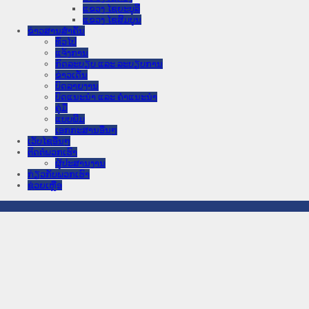
ແຂວງ ໄຊຍະບູລີ
ແຂວງ ໄຊສົມບູນ
ຂ່າວສານສໍາຄັນ
​ທົ່ວ​ໄປ
ແຈ້ງການ
ກົດລະບຽບ ແລະ ລະບຽບການ
ຂ່າວເດັ່ນ
ບົດລາຍງານ
ບົດແນະນໍາ ແລະ ຄໍາແນະນໍາ
ຄູ່ມື
ແບບພີມ
ເອກກະສານອື່ນໆ
ເວັບໄຊອື່ນໆ
ຕິດຕໍ່ພວກເຮົາ
ຜູ້ປະສານງານ
ກ່ຽວກັບພວກເຮົາ
ຊ່ວຍເຫຼືອ