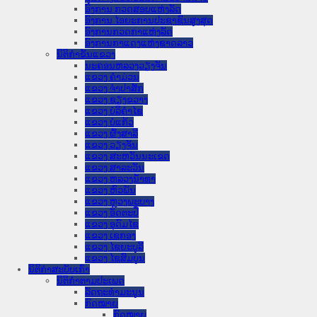
ອົງການ ກວດສອບແຫ່ງລັດ
ອົງການ ໄອຍະການປະຊາຊົນສູງສຸດ
ອົງການກວດກາແຫ່ງລັດ
ອົງການກາແດງແຫ່ງຊາດລາວ
ນິຕິກໍາຂັ້ນແຂວງ
ນະ​ຄອນ​ຫລວງວຽງຈັນ
ແຂວງ ຄໍາມ່ວນ
ແຂວງ ຈໍາປາສັກ
ແຂວງ ຊຽງຂວາງ
ແຂວງ ບໍລິຄໍາໄຊ
ແຂວງ ບໍ່ແກ້ວ
ແຂວງ ຜົ້ງສາລີ
ແຂວງ ວຽງຈັນ
ແຂວງ ສະຫວັນນະເຂດ
ແຂວງ ສາລະວັນ
ແຂວງ ຫລວງນໍ້າທາ
ແຂວງ ຫົວພັນ
ແຂວງ ຫຼວງພະບາງ
ແຂວງ ອັດຕະປື
ແຂວງ ອຸດົມໄຊ
ແຂວງ ເຊກອງ
ແຂວງ ໄຊຍະບູລີ
ແຂວງ ໄຊສົມບູນ
ນິຕິກໍາສະບັບເກົ່າ
ນິຕິກຳຕາມປະເພດ
ລັດຖະທໍາມະນູນ
ກົດໝາຍ
ກົດໝາຍ