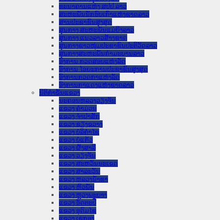
ທະນາຄານແຫ່ງ ສປປ ລາວ
ສະຫະພັນນັກຮົບເກົ່າແຫ່ງຊາດລາວ
ສານປະຊາຊົນສູງສຸດ
ສູນກາງ ສະຫະພັນແມ່ຍິງລາວ
ສູນກາງ ແນວລາວສ້າງຊາດ
ສູນກາງຊາວໜຸ່ມປະຊາຊົນປະຕິວັດລາວ
ສູນກາງສະຫະພັນກຳມະບານລາວ
ອົງການ ກວດສອບແຫ່ງລັດ
ອົງການ ໄອຍະການປະຊາຊົນສູງສຸດ
ອົງການກວດກາແຫ່ງລັດ
ອົງການກາແດງແຫ່ງຊາດລາວ
ນິຕິກໍາຂັ້ນແຂວງ
ນະ​ຄອນ​ຫລວງວຽງຈັນ
ແຂວງ ຄໍາມ່ວນ
ແຂວງ ຈໍາປາສັກ
ແຂວງ ຊຽງຂວາງ
ແຂວງ ບໍລິຄໍາໄຊ
ແຂວງ ບໍ່ແກ້ວ
ແຂວງ ຜົ້ງສາລີ
ແຂວງ ວຽງຈັນ
ແຂວງ ສະຫວັນນະເຂດ
ແຂວງ ສາລະວັນ
ແຂວງ ຫລວງນໍ້າທາ
ແຂວງ ຫົວພັນ
ແຂວງ ຫຼວງພະບາງ
ແຂວງ ອັດຕະປື
ແຂວງ ອຸດົມໄຊ
ແຂວງ ເຊກອງ