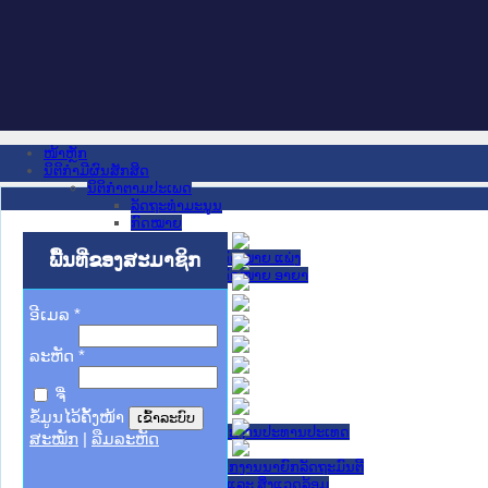
ໜ້າຫຼັກ
ນິຕິກໍາມີຜົນສັກສິດ
ນິຕິກໍາຕາມປະເພດ
ລັດຖະທໍາມະນູນ
ກົດໝາຍ
ກົດໝາຍ
ພື້ນທີ່ຂອງສະມາຊິກ
ປະມວນກົດໝາຍ ແພ່ງ
ປະມວນກົດໝາຍ ອາຍາ
ມະຕິຕົກລົງ
ລັດຖະບັນຍັດ
ອີເມລ
*
ລັດຖະດໍາລັດ
ດໍາລັດ
ລະຫັດ
*
ຄໍາສັ່ງ
ຂໍ້ຕົກລົງ
ຈື່
ຄໍາແນະນໍາ
ນິຕິກໍາຂັ້ນສູນກາງ
ຂໍ້ມູນໄວ້ຄັ້ງໜ້າ
ຫ້ອງວ່າການສໍານັກງານປະທານປະເທດ
ສະໝັກ
|
ລືມລະຫັດ
ສະພາແຫ່ງຊາດ
ຫ້ອງວ່າການສຳນັກງານນາຍົກລັດຖະມົນຕີ
ກະຊວງ ກະສິກຳ ແລະ ສິ່ງແວດລ້ອມ