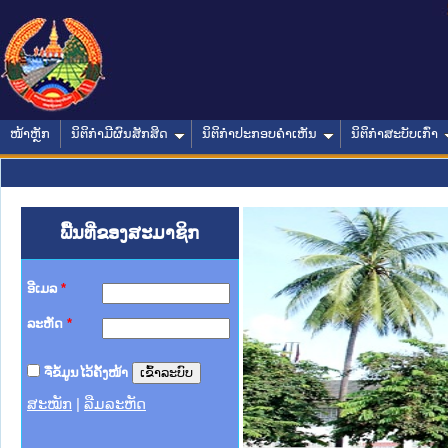
ໜ້າຫຼັກ
ນິຕິກໍາມີຜົນສັກສິດ
ນິຕິກໍາປະກອບຄໍາເຫັນ
ນິຕິກໍາສະບັບເກົ່າ
ພື້ນທີ່ຂອງສະມາຊິກ
ອີເມລ
*
ລະຫັດ
*
ຈື່ຂໍ້ມູນໄວ້ຄັ້ງໜ້າ
ສະໝັກ
|
ລືມລະຫັດ