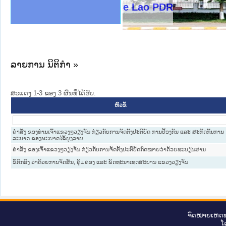
ງລັດຖະການໃຫ້ຜູ້ປະສານງານ
ງປະຕິບັດວຽກງານຈົດໝາຍເຫດ
ານຈົດໝາຍເຫດທາງລັດຖະການ
ານຈົດໝາຍເຫດທາງລັດຖະການ
ະ ເວັບໄຊຈົດໝາຍເຫດທາງ
ະ ເວັບໄຊຈົດໝາຍເຫດທາງ
ເຫດທາງລັດຖະການ ໃຫ້ຜູ້
ເຫດທາງລັດຖະການ ໃຫ້ຜູ້
nistry of Justice Lao PDR
ານສັນຕິບານປະຊາຊົນ
ຄານຕຳຫຼວດປະຊາຊົນ
າຊົນ ພາກເໜືອ
ຊາຊົນ ພາກກາງ
າກເໜືອ
າກກາງ
ະການ
າກໃຕ້
ລາຍການ ນິຕິກໍາ »
ສະແດງ 1-3 ຂອງ 3 ຜົນທີ່ໄດ້ຮັບ.
ຫົວຂໍ້
ຄໍາສັ່ງ ຂອງທ່ານເຈົ້າແຂວງໆວຽງຈັນ ກ່ຽວກັບການຈັດຕັ້ງປະຕິບັດ ການປ້ອງກັນ ແລະ ສະກັດກັ້ນການ
ລະບາດ ຂອງພະຍາດໄຂ້ຍຸງລາຍ
ຄຳສັ່ງ ຂອງເຈົ້າແຂວງໆວຽງຈັນ ກ່ຽວກັບການຈັດຕັ້ງປະຕິບັດກົດໝາຍວ່າດ້ວຍທະບຽນສານ
ຂໍ້ຕົກລົງ ວ່າດ້ວຍການຈັດສັນ, ຄຸ້ມຄອງ ແລະ ພັດທະນາເທດສະບານ ແຂວງວຽງຈັນ
ຈົດ​ໝາຍ​ເຫດ​ທ
ໂ