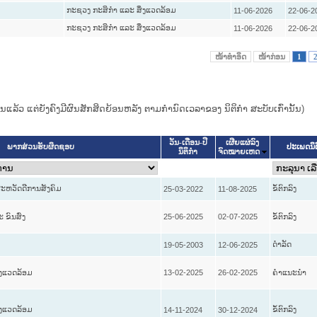
ກະຊວງ ກະສິກຳ ແລະ ສິ່ງແວດລ້ອມ
11-06-2026
22-06-2
ກະຊວງ ກະສິກຳ ແລະ ສິ່ງແວດລ້ອມ
11-06-2026
22-06-2
ໜ້າທໍາອິດ
ໜ້າກ່ອນ
1
ແທນແລ້ວ ແຕ່ຍັງຄົງມີຜົນສັກສິດຍ້ອນຫລັງ ຕາມກໍານົດເວລາຂອງ ນິຕິກໍາ ສະບັບເກົ່ານັ້ນ)
ວັນ-ເດືອນ-ປີ
ເຜີຍແຜ່ລົງ
ປະເພດນິ
ພາກສ່ວນຮັບຜິດຊອບ
ນິຕິກໍາ
ຈົດໝາຍເຫດ
ະຫວັດດີການສັງຄົມ
ຂໍ້ຕົກລົງ
25-03-2022
11-08-2025
ຂົນສົ່ງ
25-06-2025
02-07-2025
ຂໍ້ຕົກລົງ
ດໍາລັດ
19-05-2003
12-06-2025
່ງແວດລ້ອມ
13-02-2025
26-02-2025
ຄໍາແນະນໍາ
່ງແວດລ້ອມ
ຂໍ້ຕົກລົງ
14-11-2024
30-12-2024