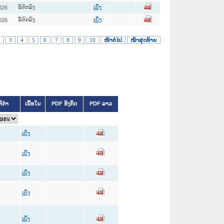
ຂໍ້ຕົກລົງ
026
ເບິ່ງ
ຂໍ້ຕົກລົງ
026
ເບິ່ງ
2
3
4
5
6
7
8
9
10
ໜ້າຕໍ່ໄປ
ໜ້າສຸດທ້າຍ
ຕິກຳ
ເນື້ອໃນ
PDF ອັງກິດ
PDF ລາວ
ເບິ່ງ
ເບິ່ງ
ເບິ່ງ
ເບິ່ງ
ເບິ່ງ