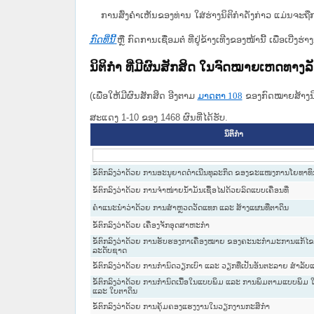
ການສົ່ງຄໍາເຫັນຂອງທ່ານ ໃສ່ຮ່າງນິຕິກຳດັ່ງກ່າວ ແມ່ນຈະຖື
ກົດທີ່ນີ້
ຫຼື ກົດການເຊື່ອມຕໍ່ ທີ່ຢູ່ຂ້າງເທີງຂອງໜ້ານີ້ ເພື່ອເບ
ນິຕິກໍາ ທີ່ມີຜົນສັກສິດ ໃນຈົດໝາຍເຫດທາງ
(ເພື່ອໃຫ້ມີຜົນສັກສິດ ອີງຕາມ
ມາດ​ຕາ 108
ຂອງກົດໝາຍສ້າງນິຕ
ສະແດງ 1-10 ຂອງ 1468 ຜົນທີ່ໄດ້ຮັບ.
ນິຕິກໍາ
ຂໍ້ຕົກລົງວ່າດ້ວຍ ການອະນຸຍາດດຳເນີນທຸລະກິດ ຂອງຂະແໜງການໂຍທາທິກ
ຂໍ້ຕົກລົງວ່າດ້ວຍ ການຈຳໜ່າຍນ້ຳມັນເຊື້ອໄຟດ້ວຍລົດແບບເຄື່ອນທີ່
ຄຳແນະນຳວ່າດ້ວຍ ການສຳຫຼວດວັດແທກ ແລະ ສ້າງແຜນທີ່ຕາດິນ
ຂໍ້ຕົກລົງວ່າດ້ວຍ ເຄື່ອງຈັກອຸດສາຫະກຳ
ຂໍ້ຕົກລົງວ່າດ້ວຍ ການຮັບຮອງກາເຄື່ອງໝາຍ ຂອງຄະນະກຳມະການແກ້ໄ
ລະດັບຊາດ
ຂໍ້ຕົກລົງວ່າດ້ວຍ ການກຳນົດວຽກເບົາ ແລະ ວຽກທີ່ເປັນອັນຕະລາຍ ສຳລັ
ຂໍ້ຕົກລົງວ່າດ້ວຍ ການກຳນົດເນື້ອໃນແບບພິມ ແລະ ການພິມຕາມແບບພິມ 
ແລະ ໃບຕາດິນ
ຂໍ້ຕົກລົງວ່າດ້ວຍ ການຄຸ້ມຄອງແຮງງານໃນວຽກງານກະສິກຳ