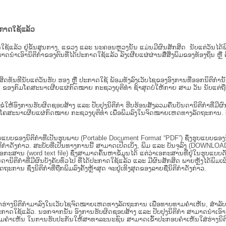
ະກາດໃຊ້ແລ້ວ
ະກາດໃຊ້ແລ້ວ ຢູ່ຂັ້ນ​ສູນ​ກາງ, ແຂວງ ແລະ ນະຄອນຫຼວງນັ້ນ ແມ່ນມີຜົນສັກສິດ ນັບ​ແຕ່​ວັ
າດນຳເອົານິຕິກຳຂອງຕົນທີ່ໄດ້ປະກາດໃຊ້ແລ້ວ ລົງ​ເຜີຍແຜ່​ຜ່ານ​ສື່ສິ່ງພິມຂອງທ້ອງຖິ່ນ 
ັກສິດທັນທີນັບແຕ່ວັນຮັບ ຮອງ ຫຼື ປະກາດໃຊ້ ພ້ອມທັງລົງເວັບໄຊຂອງອົງການທີ່ອອກນິຕິກໍາ
ຂອງກົມໂຄສະນາເຜີຍແຜ່ກົດໝາຍ ກະຊວງຍຸຕິທໍາ ຊ້າສຸດບໍ່ໃຫ້ກາຍ ສາມ ວັນ ນັບແຕ່ຖືກຮ
ິ​ຕິ​ກຳ ຂໍໃຫ້ອົງ​ການ​ຮັບ​ຜິດ​ຊອບ​ສ້າງ ແລະ ປັບ​ປຸງນິ​ຕິ​ກຳ ຮີບຮ້ອນສັງລວມຄືນບັນດານິຕິກໍາທ
ຄສະນາເຜີຍແຜ່ກົດໝາຍ ກະຊວງຍຸຕິທໍາ ເພື່ອພິມລົງໃນຈົດໝາຍເຫດທາງລັດຖະການ. ບັນ​ດາ​ນິ​ຕິ
ູບແບບຂອງນິຕິກໍາທີ່ເປັນຮູບພາບ (Portable Document Format “PDF”) ຊຶ່ງຮູບແບບຂອງນິຕ
ຳດັ່ງກ່າວ. ສະບັບທີ່ເປັນທາງການນີ້ ສາມາດເປີດເບິ່ງ, ພິມ ແລະ ບັນຈຸລົງ (DOWNLOAD)
ກະສານ (word text file) ຊຶ່ງສາມາດຄົ້ນຫາຂໍ້ມູນໄດ້ ແຕ່ວ່າເອກະສານທີ່ຢູ່ໃນຮູບແບບດັ່ງກ່
ນດານິຕິກຳທີ່ມີຜົນບັງຄັບທົ່ວໄປ ທີ່ໄດ້ປະກາດໃຊ້ແລ້ວ ແລະ ມີຜົນສັກສິດ ພາຍຫຼັງໄດ້
 ຊຶ່ງນິຕິກຳທີ່ຖືກພິມລົງຄັ້ງຫຼ້າສຸດ ຈະຢູ່ເທິງສຸດຂອງລາຍຊື່ນິຕິກໍາດັ່ງກ່າວ.
ຮ່າງນິຕິກຳມາລົງໃນ​ເວັບ​ໄຊຈົດໝາຍເຫດທາງລັດຖະການ ເພື່ອທາບທາມຄຳເຫັນ, ສໍາລັບກ
າດໃຊ້ແລ້ວ. ນອກຈາກນັ້ນ ອົງການຮັບຜິດຊອບສ້າງ ແລະ ປັບປຸງນິຕິກໍາ ສາມາດນຳເອົາຮ່າງນ
ື່ອທາບທາມຄໍາເຫັນ ໃນການຮັບປະກັນໃຫ້ສາທາລະນະຊົນ ສາມາດເຂົ້າປະກອບຄໍາເຫັນໃສ່ຮ່າງນິຕ