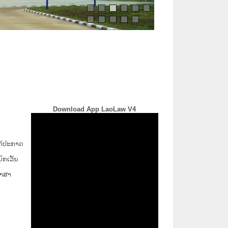
Download App LaoLaw V4
່ໄດ້ປະກາດ
ກ​ເວັ້ນ​
ພາສາ