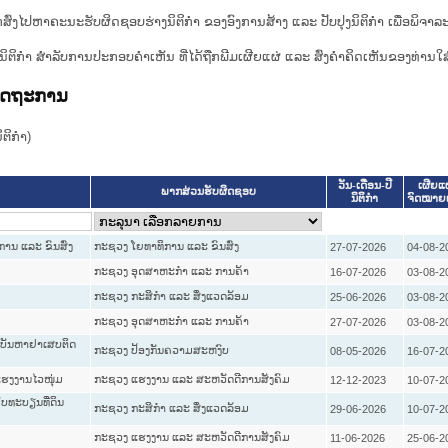
ກສົ່ງໄປຫາຄະນະຮັບຜິດຊອບຮ່າງນິຕິກຳ ຂອງອົງການສ້າງ ແລະ ປັບປຸງນິຕິກຳ ເພື່ອພິຈາລ
ີ່ງຮ່າງນິຕິກໍາ ສໍາລັບການປະກອບຄຳເຫັນ ທີ່ໄດ້ຖືກພີມເຜີຍແຜ່ ແລະ ສົ່ງຄຳຄິດເຫັນຂອງທ່ານໃສ
ລັດຖະການ
ິກໍາ)
ວັນ-ເດືອນ-ປີ
ເຜີຍແຜ
ພາກສ່ວນຮັບຜິດຊອບ
ນິຕິກໍາ
ຈົດໝາຍ
ານ ແລະ ຂົນສົ່ງ
ກະຊວງ ໂຍທາທິການ ແລະ ຂົນສົ່ງ
27-07-2026
04-08-2
ກະຊວງ ອຸດສາຫະກຳ ແລະ ການຄ້າ
16-07-2026
03-08-2
ກະຊວງ ກະສິກຳ ແລະ ສິ່ງແວດລ້ອມ
25-06-2026
03-08-2
ກະຊວງ ອຸດສາຫະກຳ ແລະ ການຄ້າ
27-07-2026
03-08-2
ຂບັນຫາຢາເສບຕິດ
ກະຊວງ ປ້ອງກັນຄວາມສະຫງົບ
08-05-2026
16-07-2
ບແຮງງານໄວໜຸ່ມ
ກະຊວງ ແຮງງານ ແລະ ສະຫວັດດີການສັງຄົມ
12-12-2023
10-07-2
ໃບທະບຽນທີ່ດິນ
ກະຊວງ ກະສິກຳ ແລະ ສິ່ງແວດລ້ອມ
29-06-2026
10-07-2
ກະຊວງ ແຮງງານ ແລະ ສະຫວັດດີການສັງຄົມ
11-06-2026
25-06-2