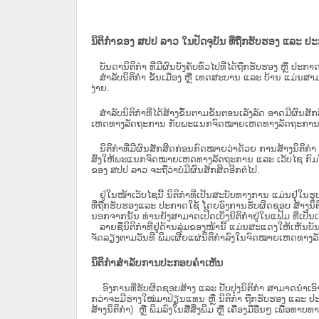
ນິຕິກຳຂອງ ສປປ ລາວ ໃນປັດຈຸບັນ ທີ່ຖືກ​ຮັບ​ຮອງ ແລະ ປ
ບັນດານິຕິກໍາ ທີ່ມີຜົນບັງຄັບທົ່ວໄປທີ່ໄດ້ຖືກ​ຮັບ​ຮອງ ຫຼື ປ
ສຳລັບນິ​ຕິ​ກຳ ຂັ້ນເມືອງ ຫຼື ເທດ​ສະ​ບານ ແລະ ບ້ານ ແມ່ນສາມ
ງ່າຍ.
ສໍາລັບນິຕິກໍາທີ່ໄດ້ສ້າງຂຶ້ນຕາມຂັ້ນຕອນເລັ່ງລັດ ອາດມີຜົນສ
ເຫດທາງລັດຖະການ ກັບ​ພະແນກຈົດ​ໝາຍ​ເຫດ​ທາງ​ລັດ​ຖະ​ການ​ 
ນິ​ຕິ​ກຳ​ທີ່​ມີ​ຜົນ​ສັກ​ສິດ​ກ່ອນ​ກົດ​ໝາຍ​ວ່າ​ດ້ວຍ​ ການ​ສ້າງ​ນ
ສົ່ງໃຫ້​ພະແນກຈົດ​ໝາຍ​ເຫດ​ທາງ​ລັດ​ຖະ​ການ ແລະ ເວັບໄຊ​ ກົມໂ
ຂອງ ສປ​ປ ລາວ ​ຈະຖື​ວ່າບໍ່​ມີ​ຜົນ​ສັກ​ສິດ​ອີກ​ຕໍ່​ໄປ.
ຢູ່ໃນໜ້າ​ເວັບ​ໄຊ​ນີ້ ນິຕິກຳທີ່ເປັນສະບັບທາງການ ແມ່ນຢູ່ໃນຮ
ທີ່ຖືກຮັບຮອງແລະ ປະກາດໃຊ້ ໂດຍອົງການຮັບຜິດຊອບ ສ້າງນິຕິກ
ນອກຈາກນັ້ນ ທ່ານຍັງສາມາດເປີດເບິ່ງນິຕິກຳຢູ່ໃນແຟ້ມ ທີ່ເປັນເອ
ລາຍຊື່ນິຕິກຳທີ່ຢູ່ດ້ານລຸ່ມຂອງໜ້ານີ້ ແມ່ນສະແດງໃຫ້ເຫັນບັ
ຈັດລຽງຕາມວັນທີ ພິມເຜີຍແຜ່ນິຕິກຳລົງໃນຈົດໝາຍເຫດທາງລັດຖະການ
ນິຕິກຳສຳລັບການປະກອບຄຳເຫັນ
ອົງການທີ່ຮັບຜິດຊອບສ້າງ ແລະ ປັບປຸງນິຕິກຳ ສາມາດນຳເອົາ
ກວ່າຈະມີຮ່າງໃໝ່ມາປ່ຽນແທນ ຫຼື ນິຕິກໍາ ຖືກຮັບຮອງ ແລະ ປະກ
ສ້າງນິຕິກຳ) ຫຼື ພິມລົງໃນສື່ສິ່ງພິມ ຫຼື ເຄື່ອງມືອື່ນໆ ເພ