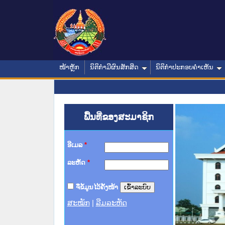
ໜ້າຫຼັກ
ນິຕິກໍາມີຜົນສັກສິດ
ນິຕິກໍາປະກອບຄໍາເຫັນ
ພື້ນທີ່ຂອງສະມາຊິກ
ອີເມລ
*
ລະຫັດ
*
ຈື່ຂໍ້ມູນໄວ້ຄັ້ງໜ້າ
ສະໝັກ
|
ລືມລະຫັດ