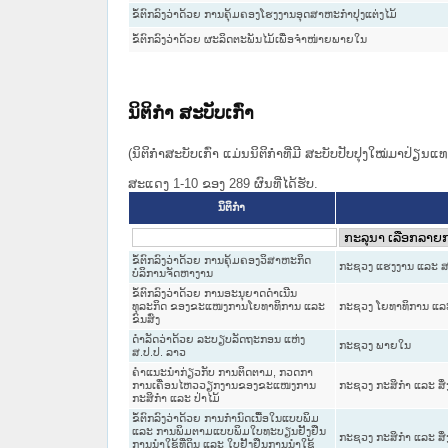
ຂໍ້ຕົກລົງວ່າດ້ວຍ ການຄຸ້ມຄອງໂຮງງານອຸດສາຫະກຳປຸງແຕ່ງໄມ້
ຂໍ້ຕົກລົງວ່າດ້ວຍ ຜະລິດຕະພັນໄມ້ເພື່ອຈຳໜ່າຍພາຍໃນ
ນິຕິກໍາ ສະບັບເກົ່າ
(ນິຕິກໍາສະບັບເກົ່າ ແມ່ນນິຕິກໍາທີ່ມີ ສະບັບປັບປຸງໃໝ່ມາປ່ຽນ
ສະແດງ 1-10 ຂອງ 289 ຜົນທີ່ໄດ້ຮັບ.
ນິຕິກໍາ
ຂໍ້ຕົກລົງວ່າດ້ວຍ ການຄຸ້ມຄອງວິສາຫະກິດ
ກະຊວງ ແຮງງານ ແລະ ສ
ບໍລິການຈັດຫາງານ
ຂໍ້ຕົກລົງວ່າດ້ວຍ ການອະນຸຍາດດຳເນີນ
ທຸລະກິດ ຂອງຂະແໜງການໂຍທາທິການ ແລະ
ກະຊວງ ໂຍທາທິການ ແລະ 
ຂົນສົ່ງ
ດຳລັດວ່າດ້ວຍ ລະບຽບລັດຖະກອນ ແຫ່ງ
ກະຊວງ ພາຍໃນ
ສ.ປ.ປ. ລາວ
ຄຳແນະນຳກ່ຽວກັບ ການຕິດຕາມ, ກວດກາ
ການເຄື່ອນໄຫວວຽກງານຂອງຂະແໜງການ
ກະຊວງ ກະສິກຳ ແລະ ສິ
ກະສິກຳ ແລະ ປ່າໄມ້
ຂໍ້ຕົກລົງວ່າດ້ວຍ ການກຳນົດເນື້ອໃນແບບພິມ
ແລະ ການພິມຕາມແບບພິມໃບທະບຽນຢັ້ງຢືນ
ກະຊວງ ກະສິກຳ ແລະ ສິ
ການນຳໃຊ້ທີ່ດິນ ແລະ ໃບຢັ້ງຢືນການນຳໃຊ້