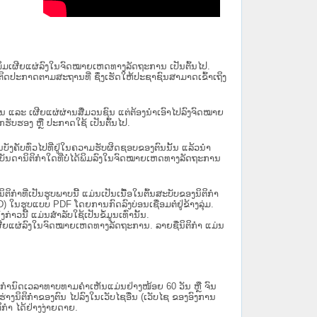
ນໄດ້ພິມເຜີຍແຜ່ລົງໃນຈົດໝາຍເຫດທາງລັດຖະການ ເປັນ​ຕົ້ນ​ໄປ.
ຫຼື ຕິດປະກາດຕາມສະຖານທີ່ ຊຶ່ງເຮັດໃຫ້ປະຊາຊົນສາມາດເຂົ້າເຖິງ
ນັ້ນ ແລະ ເຜີຍແຜ່ຜ່ານສື່ມວນຊົນ ແຕ່ຕ້ອງນໍາເອົາໄປລົງຈົດໝາຍ
ັບຮອງ ຫຼື ປະກາດໃຊ້ ເປັນຕົ້ນໄປ.
ີ່ມີຜົນບັງຄັບທົ່ວໄປທີ່ຢູ່ໃນຄວາມຮັບຜິດຊອບຂອງຕົນນັ້ນ ແລ້ວນໍາ
​ກຳ​ໃດ​ທີ່ບໍ່​ໄດ້​ພິມ​ລົງ​ໃນ​ຈົດ​ໝາຍ​ເຫດ​ທາງ​ລັດ​ຖະ​ການ
ິກໍາທີ່ເປັນຮູບພາບນີ້ ແມ່ນເປັນເນື້ອໃນຕົ້ນສະບັບຂອງນິຕິກໍາ
 ໃນຮູບແບບ PDF ໂດຍການກົດລົງບ່ອນເຊື່ອມຕໍ່ຢູ່ຂ້າງລຸ່ມ.
າວນີ້ ແມ່ນສຳລັບໃຊ້ເປັນຂໍ້ມູນເທົ່ານັ້ນ.
ພິມເຜີຍແຜ່ລົງໃນຈົດໝາຍເຫດທາງລັດຖະການ. ລາຍຊື່ນິຕິກຳ ແມ່ນ
ໍານົດເວລາທາບທາມຄໍາເຫັນແມ່ນຢ່າງໜ້ອຍ 60 ວັນ ຫຼື ຈົນ
ິຕິກຳຂອງຕົນ ໄປລົງໃນ​ເວັບ​ໄຊ​ອື່ນ (ເວັບ​ໄຊ​ ຂອງອົງການ
ິກຳ ໄດ້ຢ່າງງ່າຍດາຍ.