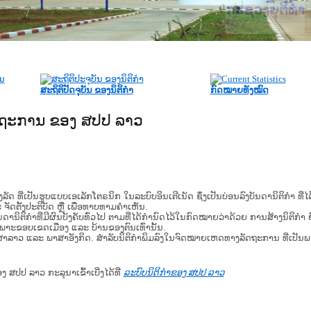
ກະຊວງຍຸຕິທຳ
ສະຖິຕິປັດຈຸບັນ ຂອງນິຕິກໍາ
ກົດໝາຍທັງໝົດ
ັດຖະການ ຂອງ ສປປ ລາວ
​ຮູບ​ແບບ​ເອ​ເລັກ​ໂຕ​ຣ​ນິກ ໃນ​ລະ​ບົບ​ອິນ​ເຕີ​ເນັດ ຊຶ່ງ​ເປັນ​ບ່ອນ​ລົງ​ບັນ​ດາ​ນິ​ຕິ​ກຳ ທີ
ະ ຈັດ​ຕັ້ງ​ປະ​ຕິ​ບັດ ຫຼື ເພື່ອທາບທາມຄໍາເຫັນ.
ິ​ຕິ​ກຳ​ທີ່​ມີ​ຜົນ​ບັງ​ຄັບ​ທົ່ວ​ໄປ ຕາມ​ທີ່​ໄດ້​ກຳ​ນົດ​ໄວ້​ໃນ​ກົດ​ໝາຍ​ວ່າ​ດ້ວຍ​ ການ​ສ້າງ​ນິ​ຕິ​ກຳ ຍົ
ສະ​ເພາະ​ຂອບ​ເຂດ​ເມືອງ ແລະ ບ້ານ​ຂອງ​ຕົນ​ເທົ່າ​ນັ້ນ.
າສາລາວ ແລະ ພາສາອັງກິດ. ສໍາລັບນິຕິກຳພິມລົງໃນຈົດໝາຍເຫດທາງລັດຖະການ ທີ່ເປັນ
ອງ ສປປ ລາວ ກະລຸນາເຂົ້າເບີ່ງໄດ້ທີ່
ລະບົບນິຕິກຳຂອງ ສປປ ລາວ