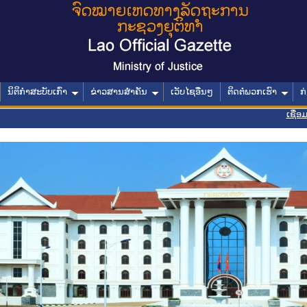
ນິຕິກໍາສະບັບເກົ່າ
ຂ່າວສານສໍາຄັນ
ເວັບໄຊອື່ນໆ
ຕິດຕໍ່ພວກເຮົາ
ກ
ເຊື່