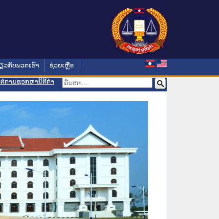
່ຽວກັບພວກເຮົາ
ຊ່ວຍເຫຼືອ
ອມຕໍ່ການຊອກຫານິຕິກຳ