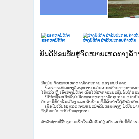
ce Lao PDR
ດໝາຍເຫດທາງລັດຖະການໃຫ້ຜູ້ປະສານງານ
ນການຈັດຕັ້ງປະຕິບັດວຽກງານຈົດໝາຍເຫດ
ໝາຍເຫດທາງລັດຖະການ ແລະ ແອັບກົດໝາຍ
ສານງານວຽກງານຈົດໝາຍເຫດທາງລັດຖະການ
ສານງານວຽກງານຈົດໝາຍເຫດທາງລັດຖະການ
ດໝາຍລາວ ແລະ ເວັບໄຊຈົດໝາຍເຫດທາງ
ດໝາຍລາວ ແລະ ເວັບໄຊຈົດໝາຍເຫດທາງ
ກງານຈົດໝາຍເຫດທາງລັດຖະການ ໃຫ້ຜູ້
ທີ່ ວິທະຍາຄານສັນຕິບານປະຊາຊົນ
ທີ່ ວິທະຍາຄານຕຳຫຼວດປະຊາຊົນ
ງານສະພາປະຊາຊົນ ພາກກາງ
ທີ່ ສະຖາບັນຍຸຕິທຳແຫ່ງຊາດ
ຂັ້ນແຂວງພາກເໜືອ
ສຳລັບ ພາກກາງ
ທາງລັດຖະການ
ສຳລັບ ພາກໃຕ້
ຊອກຫານິຕິກໍາ
ຮ່າງນິຕິກໍາ ສໍາລັບປະກອບຄໍາເຫັນ
ຍິນດີຕ້ອນຮັບສູ່ຈົດໝາຍເຫດທາງລ
ນີ້ແມ່ນ ຈົດໝາຍເຫດທາງລັດຖະການ ຂອງ ສປປ ລາວ.
ຈົດໝາຍເຫດທາງລັດຖະການ ແມ່ນ​ເອ​ກະ​ສານ​ທາງ​ການ​ຂອງ​ລັດ ທີ່​ເປັນ
ໃຊ້ແລ້ວ ຫຼື ເອົາຮ່າງນິຕິກໍາ ເພື່ອໃຫ້​ສາ​ທາ​ລະ​ນະ​ຊົນ​ຮັບ​ຮູ້ ແລ
ນິ​ຕິ​ກຳ​ທີ່​ຈະ​ເອົາ​ລົງ​ໃນ​ຈົດ​ໝາຍ​ເຫດ​ທາງ​ລັດ​ຖະ​ການ ​ແມ່ນ​ບັນ​ດາ​ນ
ບັນ​ດານິ​ຕິ​ກຳ​ຂັ້ນ​ເມືອງ ແລະ ຂັ້ນ​ບ້ານ ​ທີ່​ມີ​ຜົນ​ນຳ​ໃຊ້​ສຳ​ລັບ​
ເນື້ອໃນ​ເວັບ​ໄຊ​ ແລະ ການແນະນໍາຂັ້ນຕອນຕ່າງໆ ມີເປັນພ
ອັງກິດແມ່ນແປບໍ່ເປັນທາງການ.
ສໍາລັບທ່ານທີ່ຕ້ອງການເຂົ້າໃຈເພີ່ມຕື່ມກ່ຽວກັບ ລະບົບນິຕິກຳຂ