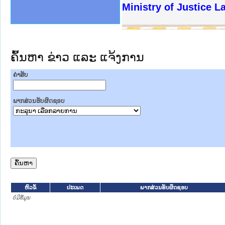
ງລັດຖະການໃຫ້ຜູ້ປະສານງານ
ງປະຕິບັດວຽກງານຈົດໝາຍເຫດ
ານຈົດໝາຍເຫດທາງລັດຖະການ
ານຈົດໝາຍເຫດທາງລັດຖະການ
ະ ເວັບໄຊຈົດໝາຍເຫດທາງ
ະ ເວັບໄຊຈົດໝາຍເຫດທາງ
ເຫດທາງລັດຖະການ ໃຫ້ຜູ້
ເຫດທາງລັດຖະການ ໃຫ້ຜູ້
Ministry of Justice 
ານສັນຕິບານປະຊາຊົນ
ຄານຕຳຫຼວດປະຊາຊົນ
າຊົນ ພາກເໜືອ
ຊາຊົນ ພາກກາງ
າກເໜືອ
າກກາງ
ະການ
າກໃຕ້
ຄົ້ນຫາ ຂ່າວ ແລະ ແຈ້ງການ
ຄໍາສັບ
ພາກສ່ວນຮັບຜິດຊອບ
ຫົວຂໍ້
ປະເພດ
ພາກສ່ວນຮັບຜິດຊອບ
ບໍ່ມີຂໍ້ມູນ