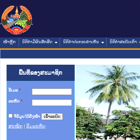
ໜ້າຫຼັກ
ນິຕິກໍາມີຜົນສັກສິດ
ນິຕິກໍາປະກອບຄໍາເຫັນ
ນິຕິກໍາສະບັບເກົ່າ
ພື້ນທີ່ຂອງສະມາຊິກ
ອີເມລ
*
ລະຫັດ
*
ຈື່ຂໍ້ມູນໄວ້ຄັ້ງໜ້າ
ສະໝັກ
|
ລືມລະຫັດ