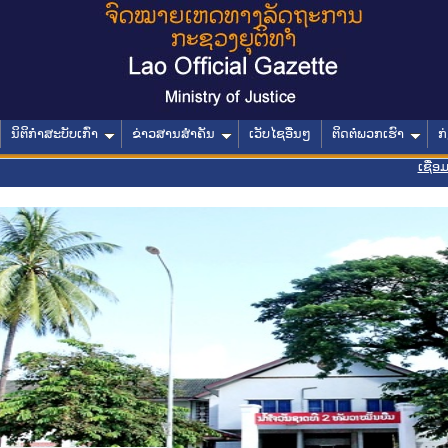
ນິຕິກໍາສະບັບເກົ່າ
ຂ່າວສານສໍາຄັນ
ເວັບໄຊອື່ນໆ
ຕິດຕໍ່ພວກເຮົາ
ກ
ເຊື່