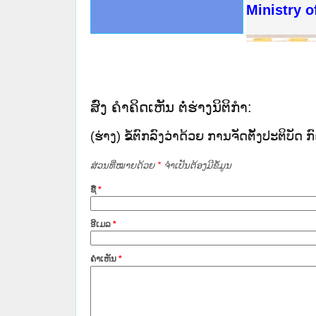
ດໝາຍເຫດທາງລັດຖະການໃຫ້ຜູ້ປະສານງານ
ນການຈັດຕັ້ງປະຕິບັດວຽກງານຈົດໝາຍເຫດ
ສານງານວຽກງານຈົດໝາຍເຫດທາງລັດຖະການ
ສານງານວຽກງານຈົດໝາຍເຫດທາງລັດຖະການ
ດໝາຍລາວ ແລະ ເວັບໄຊຈົດໝາຍເຫດທາງ
ດໝາຍລາວ ແລະ ເວັບໄຊຈົດໝາຍເຫດທາງ
ກງານຈົດໝາຍເຫດທາງລັດຖະການ ໃຫ້ຜູ້
ກງານຈົດໝາຍເຫດທາງລັດຖະການ ໃຫ້ຜູ້
Ministry o
ທີ່ ວິທະຍາຄານສັນຕິບານປະຊາຊົນ
ທີ່ ວິທະຍາຄານຕຳຫຼວດປະຊາຊົນ
ານສະພາປະຊາຊົນ ພາກເໜືອ
ງານສະພາປະຊາຊົນ ພາກກາງ
ຂັ້ນແຂວງພາກເໜືອ
ສຳລັບ ພາກກາງ
ທາງລັດຖະການ
ສຳລັບ ພາກໃຕ້
ສົ່ງ ຄໍາຄິດເຫັນ ຕໍ່ຮ່າງນິຕິກໍາ:
(ຮ່າງ) ຂໍ້​ຕົກ​ລົງ​ວ່າ​ດ້ວຍ ການ​ຈັດ​ຕັ້ງ​ປະ​ຕິ​ບ
ສ່ວນທີ່ໝາຍດ້ວຍ
*
ຈໍາເປັນຕ້ອງມີຂໍ້ມູນ
ຊື່
*
ອີເມລ
*
ຄໍາເຫັນ
*