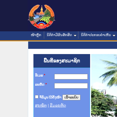
ໜ້າຫຼັກ
ນິຕິກໍາມີຜົນສັກສິດ
ນິຕິກໍາປະກອບຄໍາເຫັນ
ພື້ນທີ່ຂອງສະມາຊິກ
ອີເມລ
*
ລະຫັດ
*
ຈື່ຂໍ້ມູນໄວ້ຄັ້ງໜ້າ
ສະໝັກ
|
ລືມລະຫັດ