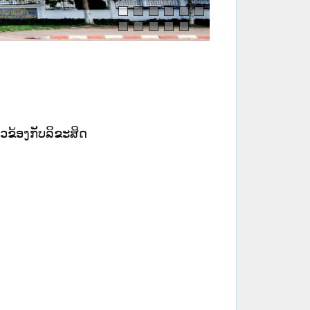
ຽວ​ຂ້ອງ​ກັບ​ລິ​ຂະສິດ