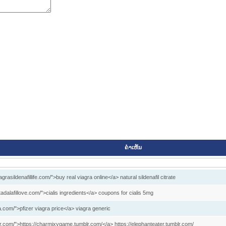
ຄໍາເຫັນ
grasildenafillife.com/">buy real viagra online</a> natural sildenafil citrate
stadalafillove.com/">cialis ingredients</a> coupons for cialis 5mg
a.com/">pfizer viagra price</a> viagra generic
r.com/">https://charmixygame.tumblr.com/</a> https://elephanteater.tumblr.com/