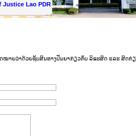
f Justice Lao PDR
ັດ ກົດ​ໝາຍ​ວ່າ​ດ້ວຍ​ຊັບ​ສິນ​ທາງ​ປັນ​ຍາ​ກ່ຽວ​ກັບ ລິ​ຂະ​ສິດ ແລະ ສິດ​ກ່