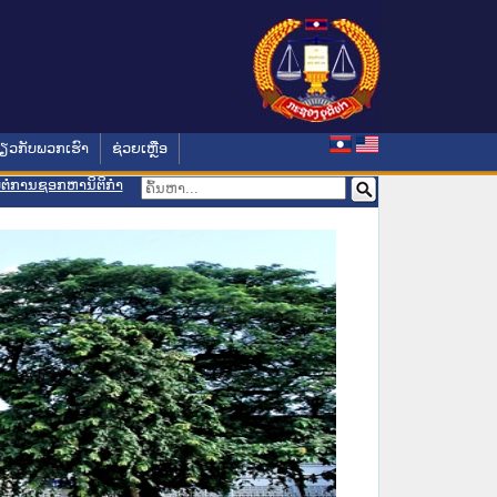
່ຽວກັບພວກເຮົາ
ຊ່ວຍເຫຼືອ
ອມຕໍ່ການຊອກຫານິຕິກຳ