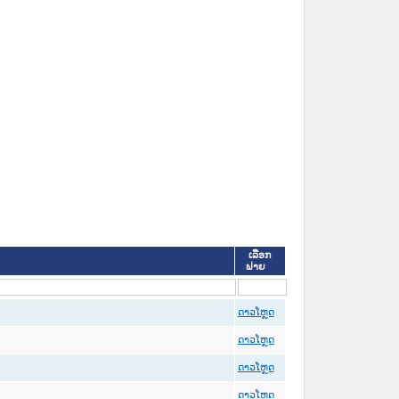
ເລືອກ
ຟາຍ
ດາວໂຫຼດ
ດາວໂຫຼດ
ດາວໂຫຼດ
ດາວໂຫຼດ