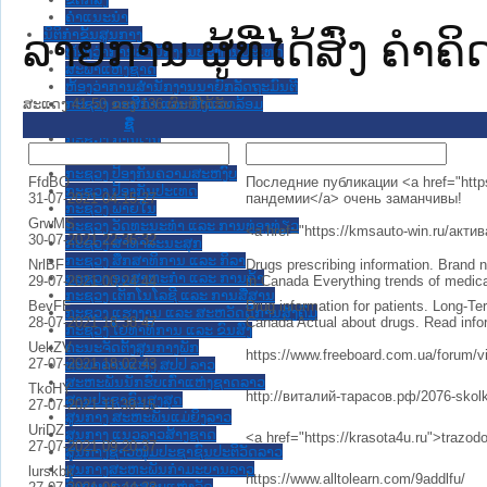
ຄໍາແນະນໍາ
ນິຕິກຳຂັ້ນສູນກາງ
ລາຍການ ຜູ້ທີ່ໄດ້ສົ່ງ ຄໍາຄ
ຫ້ອງວ່າການສໍານັກງານປະທານປະເທດ
ສະພາແຫ່ງຊາດ
ຫ້ອງວ່າການສຳນັກງານນາຍົກລັດຖະມົນຕີ
ກະຊວງ ກະສິກຳ ແລະ ສິ່ງແວດລ້ອມ
ສະແດງ 41-50 ຂອງ 136 ຜົນທີ່ໄດ້ຮັບ.
ກະຊວງ ການຕ່າງປະເທດ
ຊື່
ກະຊວງ ການເງິນ
ກະຊວງ ຍຸຕິທໍາ
ກະຊວງ ປ້ອງກັນຄວາມສະຫງົບ
FfdBO
Последние публикации <a href="https
ກະຊວງ ປ້ອງກັນປະເທດ
31-07-2021 04:15:27
пандемии</a> очень заманчивы!
ກະຊວງ ພາຍໃນ
GrwMS
ກະຊວງ ວັດທະນະທຳ ແລະ ການທ່ອງທ່ຽວ
<a href="https://kmsauto-win.ru/акт
30-07-2021 22:36:32
ກະຊວງ ສາທາລະນະສຸກ
ກະຊວງ ສຶກສາທິການ ແລະ ກິລາ
NrlBF
Drugs prescribing information. Brand 
ກະຊວງ ອຸດສາຫະກຳ ແລະ ການຄ້າ
29-07-2021 00:24:44
in Canada Everything trends of medic
ກະຊວງ ເຕັກໂນໂລຊີ ແລະ ການສື່ສານ
BevFE
Drug information for patients. Long-Te
ກະຊວງ ແຮງງານ ແລະ ສະຫວັດດີການສັງຄົມ
28-07-2021 18:38:47
Canada Actual about drugs. Read info
ກະຊວງ ໂຍທາທິການ ແລະ ຂົນສົ່ງ
ຄະນະຈັດຕັ້ງສູນກາງພັກ
UekZV
https://www.freeboard.com.ua/forum/
27-07-2021 18:02:43
ທະນາຄານແຫ່ງ ສປປ ລາວ
ສະຫະພັນນັກຮົບເກົ່າແຫ່ງຊາດລາວ
TkoHY
http://виталий-тарасов.рф/2076-skol
ສານປະຊາຊົນສູງສຸດ
27-07-2021 11:39:15
ສູນກາງ ສະຫະພັນແມ່ຍິງລາວ
UriDZ
ສູນກາງ ແນວລາວສ້າງຊາດ
<a href="https://krasota4u.ru">trazod
27-07-2021 09:20:37
ສູນກາງຊາວໜຸ່ມປະຊາຊົນປະຕິວັດລາວ
ສູນກາງສະຫະພັນກຳມະບານລາວ
lurskbk
https://www.alltolearn.com/9addlfu/
ອົງການ ກວດສອບແຫ່ງລັດ