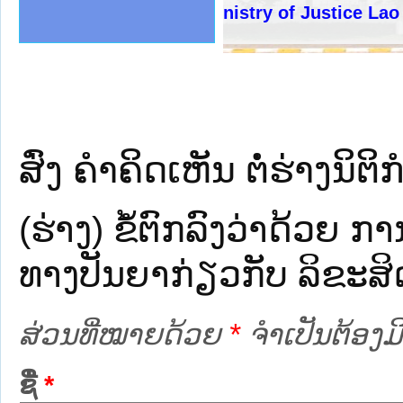
ງລັດຖະການໃຫ້ຜູ້ປະສານງານ
້ງປະຕິບັດວຽກງານຈົດໝາຍເຫດ
ງານຈົດໝາຍເຫດທາງລັດຖະການ
ງານຈົດໝາຍເຫດທາງລັດຖະການ
ລະ ເວັບໄຊຈົດໝາຍເຫດທາງ
ລະ ເວັບໄຊຈົດໝາຍເຫດທາງ
ຍເຫດທາງລັດຖະການ ໃຫ້ຜູ້
ຍເຫດທາງລັດຖະການ ໃຫ້ຜູ້
Ministry of Justice Lao PDR
ຄານສັນຕິບານປະຊາຊົນ
າຄານຕຳຫຼວດປະຊາຊົນ
ຊາຊົນ ພາກເໜືອ
ຊາຊົນ ພາກກາງ
ພາກເໜືອ
າກກາງ
ຖະການ
າກໃຕ້
ສົ່ງ ຄໍາຄິດເຫັນ ຕໍ່ຮ່າງນິຕິກ
(ຮ່າງ) ຂໍ້​ຕົກ​ລົງ​ວ່າ​ດ້ວຍ ກາ
ທາງ​ປັນ​ຍາ​ກ່ຽວ​ກັບ ລິ​ຂະ​ສ
ສ່ວນທີ່ໝາຍດ້ວຍ
*
ຈໍາເປັນຕ້ອງມີ
ຊື່
*