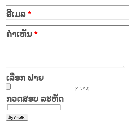
ອີເມລ
*
ຄໍາເຫັນ
*
ເລືອກ ຟາຍ
(<=5MB)
ກວດສອບ ລະຫັດ