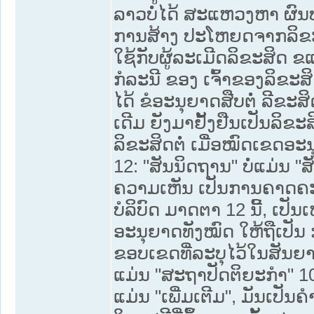
ລາວບໍ່ໄດ້ ສະແຫວງຫາ ຜົນປ
ການສ້າງ ປະໂຫຍດຈາກລິຂ
ໃຊ້ກັບຜູ້ລະເມີດລິຂະສິດ ຂແງ
ກໍລະນີ ຂອງ ເຈົ້າຂອງລິຂະສ
ໄດ້ ຂໍອະນຸຍາດສືບຕໍ່ ລີຂະສ
ເດີມ ຍັງມາຢັ້ງຢືນເປັນລິຂະສ
ລິຂະສິດຕໍ່ ເມື່ອໝົດເຂດອະນຸ
12: "ສັນນິດຖານ" ບໍ່ແມ່ນ 
ຄວາມເຫັນ ເປັນການຄາດຄະເນໄ
ບໍລິບົດ ມາດຕາ 12 ນີ້, ເປັນ
ອະນຸຍາດທັງໝົດ ໃຫ້ຖືເປ
ຂອບເຂດທີ່ລະບຸໄວ້ໃນສັນຍາເທົ
ແມ່ນ "ສະຖາປັດຕິຍະກຳ" 10- ມ
ແມ່ນ "ເພີ່ມເຕີມ", ມັນເປັນ