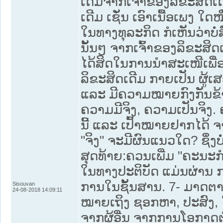
ເດີມຈາກເຈົ້າຂອງລິຂະສິດເ
ເດີມ ເຊັ່ນ ເອົາເນື້ອເພງ ໃດ
ໃນທາງທຸລະກິດ ກໍເຫັນວ່າບໍ
ນັ້ນໆ ຈາກເຈົ້າຂອງລິຂະສິດເດ
ໄດ້ສິດໃນການນໍາສະເໜີເພື່
ລິຂະສິດເດີມ ກາຍເປັນ ຜູ້ເສ
ແລະ ມີຄວາມໝາຍກົງກັນຂ້າມ
ຄວາມມີຈິງ, ຄວາມເປັນຈິງ.
ນີ້ ແລະ ເປົ້າໝາຍຢາກໄດ້ ຈາ
"ຈິງ" ຈະມີຜົນແນວໃດ? ຊຶ່ງບໍ
ສຸດທ້າຍ:ຄວນເພີ່ມ "ຄະນະກ
ໃນທາງປະຕິບັດ ແມ່ນຜ່ານ ກາ
ການໃນຊັ້ນສານ. 7- ມາດ
Sisouvan
24-08-2018 14:09:11
ໝາຍເຖິງ ຊອກຫາ, ປະສົງ,
ຈາກຜູ້ອື່ນ ຈາກການໂອກາດຕ