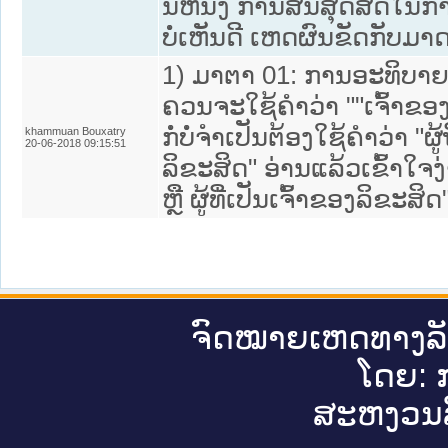
ນີຫນຶ່ງ ການສິ້ນສຸດສິດໃນ
ບໍ່ເຫັນດີ ເຫດຜົນຂັດກັບມາ
1) ມາຕາ 01: ການອະທິບາຍຄຳສັ
ຄວນຈະໃຊ້ຄຳວ່າ ""ເຈົ້າຂອງສ
ກໍ່ບໍ່ຈຳເປັນຕ້ອງໃຊ້ຄຳວ່າ "ຜູ້
khammuan Bouxatry
20-06-2018 09:15:51
ລິຂະສິດ" ອ່ານແລ້ວເຂົ້າໃຈງ
ຫຼື ຜູ້ທີ່ເປັນເຈົ້າຂອງລິຂະສິດ
ຈົດ​ໝາຍ​ເຫດ​ທາງ​ລ
ໂດຍ: ກ
ສະ​ຫງວນ​ລ