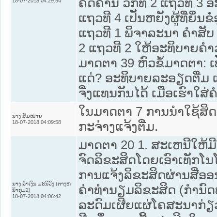
ຄັດຄ້ານ ວັກທີ 2 ແຖວທີ 3 ອ
18-07-2018 04:29:54
ແຖວທີ 4 ເປັນຫຍັງຜູ້ທີ່ຍຶ່
ແຖວທີ 1 ພິຈາລະນາ ຄໍາສັບ
2 ແຖວທີ 2 ໃຫ້ອະທິບາຍຄໍາວ
ມາດຕາ 39 ຫົວຂໍ້ມາດຕາ: ເປ
ແດ່? ອະທິບາຍລະອຽດຕື່ມ ແ
ຈື່ງແທນກັນໄດ້ ເມືອເຮົາໃສ່ຄໍາ
ໃນມາດຕາ 7 ການນຳໃຊ້ສິດ ແລ
ນາງ ສົມໝາຍ
18-07-2018 04:09:58
ກະຈ່າງແຈ້ງຕື່ມ.
ມາດຕາ 20 1. ສະເຫນີໃຫ້ມ
ຈົດລິຂະສິດໂດຍເອົາເທັກໂນ
ການແຈ້ງລິຂະສິດຜ່ານສື່ອອ
ນາງ ລຳເງິນ ມະນີວົງ (ຕາງຫ
ຄ່າທຳນຽມລິຂະສິດ (ກຳນົດປ
ນ້າກຸ່ມ2)
18-07-2018 04:06:42
ລະດົມເຜີຍແຜ່ໂຄສະນາກ່ຽວ