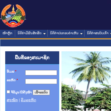
ໜ້າຫຼັກ
ນິຕິກໍາມີຜົນສັກສິດ
ນິຕິກໍາປະກອບຄໍາເຫັນ
ນິຕິກໍາສະບັບເກົ່າ
ພື້ນທີ່ຂອງສະມາຊິກ
ອີເມລ
*
ລະຫັດ
*
ຈື່ຂໍ້ມູນໄວ້ຄັ້ງໜ້າ
ສະໝັກ
|
ລືມລະຫັດ