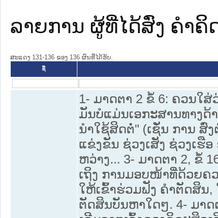
ລາຍການ ຜູ້ທີ່ໄດ້ສົ່ງ ຄໍາຄ
ສະແດງ 131-136 ຂອງ 136 ຜົນທີ່ໄດ້ຮັບ.
ຊື່
1- ມາດຕາ 2 ຂໍ້ 6: ຄວນໃສ່
ມັນບໍແມ່ນເອກະສານທາງດ້າ
ນໍາໃຊ້ສິດຕໍ່" (ເຊັ່ນ ການ ສ
ແຂ່ງຂັນ ຊ່ວງເສັງ ຊ່ວງເຮື
ຫວ່າງ... 3- ມາດຕາ 2, ຂໍ້
ເຖິງ ການມອບໜ້າທີ່ດ້ວຍຄວາມ
ໃຫ້ເຂົ້າຮ່ວມຟັງ ຄຳຕັດສິນ,
ຕັດສິນບັນຫາໃດໆ. 4- ມາດຕ