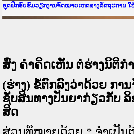
Ministry of Justice Lao PDR
ເຜີຍແຜ່ວັບໄຊຈົດໝາຍເຫດທາງລັດຖະການ ແລະ ແອັບກ
ກະຊວງຍຸຕິທຳ
ຊຸດຝຶກອົບຮົມວຽກງານຈົດໝາຍເຫດທາງລັດຖະການ ໃ
ກອງປະຊຸມທົບທວນຄືນການຈັດຕັ້ງປະຕິບັດວຽກງານຈ
ຝຶກອົບຮົມ ຜູ່ປະສານງານວຽກງານຈົດໝາຍເຫດທາງລັ
ຝຶກອົບຮົມ ຜູ່ປະສານງານວຽກງານຈົດໝາຍເຫດທາງລັດ
ເຜີຍແຜ່ແອັບກົດໝາຍລາວ ແລະ ເວັບໄຊຈົດໝາຍເຫດທ
ເຜີຍແຜ່ແອັບກົດໝາຍລາວ ແລະ ເວັບໄຊຈົດໝາຍເຫດທາ
ຍົກລະດັບວຽກງານຈົດໝາຍເຫດທາງລັດຖະການໃຫ້ຜູ້
ຊຸດຝຶກອົບຮົມວຽກງານຈົດໝາຍເຫດທາງລັດຖະການ ໃ
ສົ່ງ ຄໍາຄິດເຫັນ ຕໍ່ຮ່າງນິຕິກໍາ
(ຮ່າງ) ຂໍ້​ຕົກ​ລົງ​ວ່າ​ດ້ວຍ ການ​
ຊັບ​ສິນ​ທາງ​ປັນ​ຍາ​ກ່ຽວ​ກັບ ລ
ສິດ
ສ່ວນທີ່ໝາຍດ້ວຍ
*
ຈໍາເປັນຕ