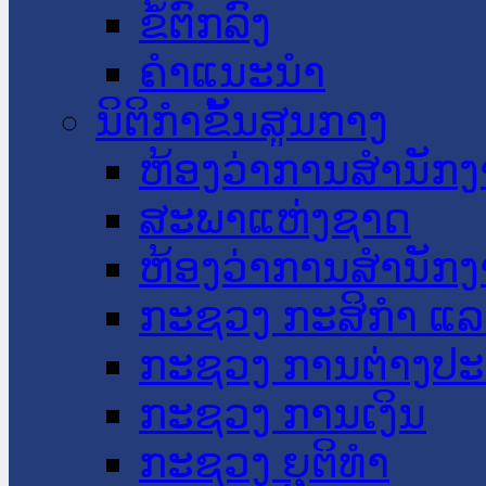
ຂໍ້ຕົກລົງ
ຄໍາແນະນໍາ
ນິຕິກໍາຂັ້ນສູນກາງ
ຫ້ອງວ່າການສໍານັ
ສະພາແຫ່ງຊາດ
ຫ້ອງວ່າການສຳນັກງ
ກະຊວງ ກະສິກຳ ແລະ
ກະຊວງ ການຕ່າງປ
ກະຊວງ ການເງິນ
ກະຊວງ ຍຸຕິທໍາ