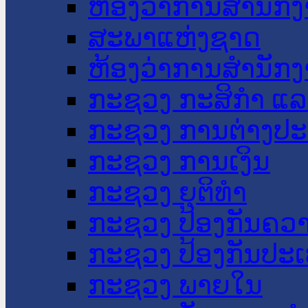
ຫ້ອງວ່າການສໍານັ
ສະພາແຫ່ງຊາດ
ຫ້ອງວ່າການສຳນັກງ
ກະຊວງ ກະສິກຳ ແລະ
ກະຊວງ ການຕ່າງປ
ກະຊວງ ການເງິນ
ກະຊວງ ຍຸຕິທໍາ
ກະຊວງ ປ້ອງກັນຄວ
ກະຊວງ ປ້ອງກັນປະ
ກະຊວງ ພາຍໃນ