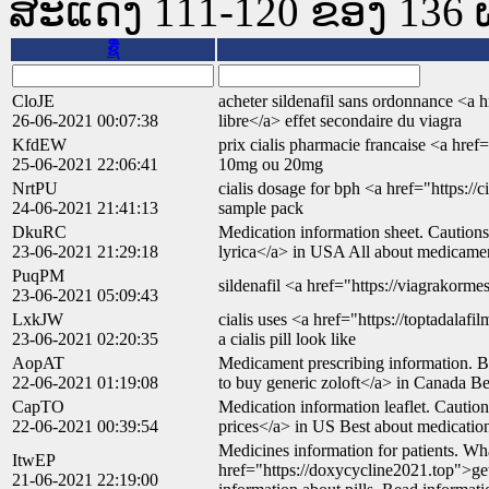
ສະແດງ 111-120 ຂອງ 136 ຜົນ
ຊື່
CloJE
acheter sildenafil sans ordonnance <a 
26-06-2021 00:07:38
libre</a> effet secondaire du viagra
KfdEW
prix cialis pharmacie francaise <a href=
25-06-2021 22:06:41
10mg ou 20mg
NrtPU
cialis dosage for bph <a href="https://ci
24-06-2021 21:41:13
sample pack
DkuRC
Medication information sheet. Cautions
23-06-2021 21:29:18
lyrica</a> in USA All about medicamen
PuqPM
sildenafil <a href="https://viagrakorme
23-06-2021 05:09:43
LxkJW
cialis uses <a href="https://toptadalaf
23-06-2021 02:20:35
a cialis pill look like
AopAT
Medicament prescribing information. B
22-06-2021 01:19:08
to buy generic zoloft</a> in Canada Be
CapTO
Medication information leaflet. Cautio
22-06-2021 00:39:54
prices</a> in US Best about medication
Medicines information for patients. Wha
ItwEP
href="https://doxycycline2021.top">g
21-06-2021 22:19:00