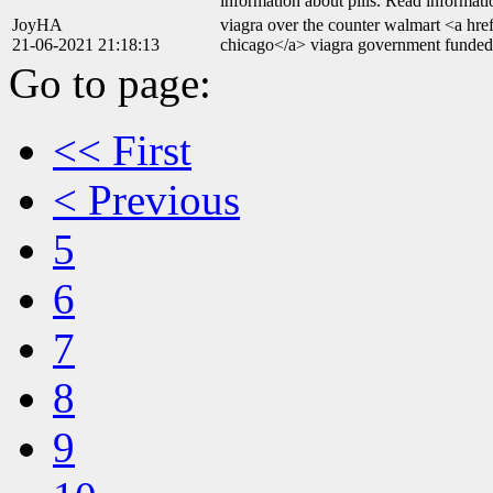
information about pills. Read informati
JoyHA
viagra over the counter walmart <a href
21-06-2021 21:18:13
chicago</a> viagra government funded
Go to page:
<< First
< Previous
5
6
7
8
9