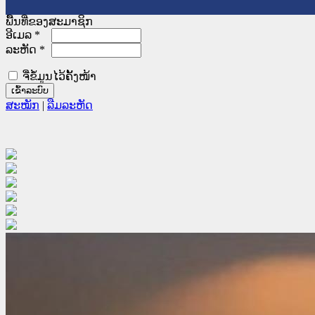
ພື້ນທີ່ຂອງສະມາຊິກ
ອີເມລ
*
ລະຫັດ
*
ຈື່ຂໍ້ມູນໄວ້ຄັ້ງໜ້າ
ສະໝັກ
|
ລືມລະຫັດ