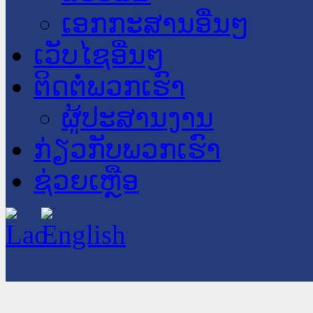
ເອກກະສານອື່ນໆ
ເວັບໄຊອື່ນໆ
ຕິດຕໍ່ພວກເຮົາ
ຜູ້ປະສານງານ
ກ່ຽວກັບພວກເຮົາ
ຊ່ວຍເຫຼືອ