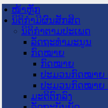
ໜ້າຫຼັກ
ນິຕິກໍາມີຜົນສັກສິດ
ນິຕິກໍາຕາມປະເພດ
ລັດຖະທໍາມະນູນ
ກົດໝາຍ
ກົດໝາຍ
ປະມວນກົດໝາຍ 
ປະມວນກົດໝາຍ 
ມະຕິຕົກລົງ
ລັດຖະບັນຍັດ