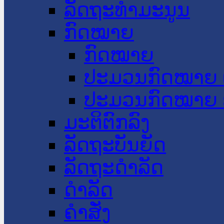
ລັດຖະທໍາມະນູນ
ກົດໝາຍ
ກົດໝາຍ
ປະມວນກົດໝາຍ 
ປະມວນກົດໝາຍ 
ມະຕິຕົກລົງ
ລັດຖະບັນຍັດ
ລັດຖະດໍາລັດ
ດໍາລັດ
ຄໍາສັ່ງ