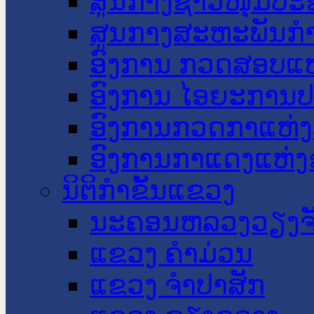
ສູນກາງຊາວໜຸ່ມປະ
ສູນກາງສະຫະພັນກ
ອົງການ ກວດສອບແຫ
ອົງການ ໄອຍະການປ
ອົງການກວດກາແຫ່ງ
ອົງການກາແດງແຫ່
ນິຕິກໍາຂັ້ນແຂວງ
ນະ​ຄອນ​ຫລວງວຽງຈ
ແຂວງ ຄໍາມ່ວນ
ແຂວງ ຈໍາປາສັກ