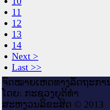
10
11
12
13
14
Next >
Last >>
ຈົດ​ໝາຍ​ເຫດ​ທາງ​ລັດ​ຖະ​ກາ
ໂດຍ: ກະ​ຊວງຍຸ​ຕິ​ທຳ
ສະ​ຫງວນ​ລິ​ຂະ​ສິດ © 2013