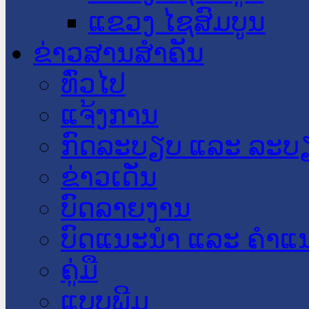
ແຂວງ ໄຊສົມບູນ
ຂ່າວສານສໍາຄັນ
​ທົ່ວ​ໄປ
ແຈ້ງການ
ກົດລະບຽບ ແລະ ລະບ
ຂ່າວເດັ່ນ
ບົດລາຍງານ
ບົດແນະນໍາ ແລະ ຄໍາແ
ຄູ່ມື
ແບບພີມ