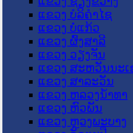
ແຂວງ ຊຽງຂວາງ
ແຂວງ ບໍລິຄໍາໄຊ
ແຂວງ ບໍ່ແກ້ວ
ແຂວງ ຜົ້ງສາລີ
ແຂວງ ວຽງຈັນ
ແຂວງ ສະຫວັນນະເ
ແຂວງ ສາລະວັນ
ແຂວງ ຫລວງນໍ້າທາ
ແຂວງ ຫົວພັນ
ແຂວງ ຫຼວງພະບາງ