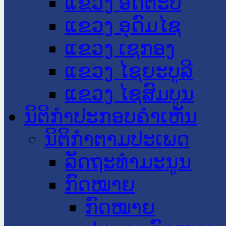
ແຂວງ ອັດຕະປື
ແຂວງ ອຸດົມໄຊ
ແຂວງ ເຊກອງ
ແຂວງ ໄຊຍະບູລີ
ແຂວງ ໄຊສົມບູນ
ນິຕິກໍາປະກອບຄໍາເຫັນ
ນິຕິກໍາຕາມປະເພດ
ລັດຖະທໍາມະນູນ
ກົດໝາຍ
ກົດໝາຍ