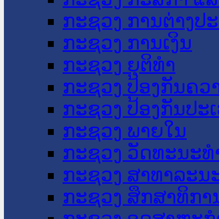
ກະຊວງ ການຕ່າງປ
ກະຊວງ ການເງິນ
ກະຊວງ ຍຸຕິທໍາ
ກະຊວງ ປ້ອງກັນຄວ
ກະຊວງ ປ້ອງກັນປະ
ກະຊວງ ພາຍໃນ
ກະຊວງ ວັດທະນະທຳ
ກະຊວງ ສາທາລະນະ
ກະຊວງ ສຶກສາທິການ
ກະຊວງ ອຸດສາຫະກຳ