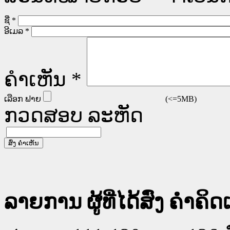
ຊື່
*
ອີເມລ
*
ຄໍາເຫັນ
*
ເລືອກ ຟາຍ
(<=5MB)
ກວດສອບ ລະຫັດ
ລາຍການ ຜູ້ທີ່ໄດ້ສົ່ງ ຄໍາຄິດ