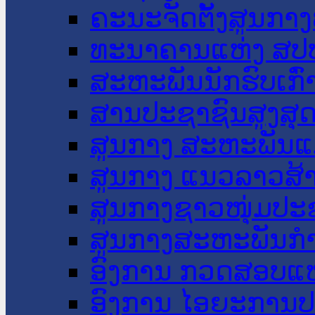
ຄະນະຈັດຕັ້ງສູນກາງ
ທະນາຄານແຫ່ງ ສປ
ສະຫະພັນນັກຮົບເກົ
ສານປະຊາຊົນສູງສຸ
ສູນກາງ ສະຫະພັນແ
ສູນກາງ ແນວລາວສ້
ສູນກາງຊາວໜຸ່ມປະ
ສູນກາງສະຫະພັນກ
ອົງການ ກວດສອບແຫ
ອົງການ ໄອຍະການປ