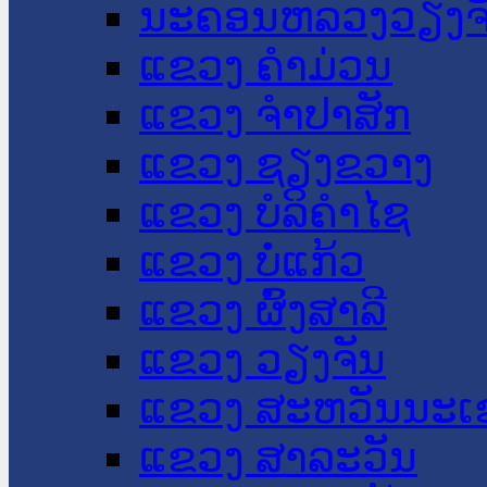
ນະ​ຄອນ​ຫລວງວຽງຈ
ແຂວງ ຄໍາມ່ວນ
ແຂວງ ຈໍາປາສັກ
ແຂວງ ຊຽງຂວາງ
ແຂວງ ບໍລິຄໍາໄຊ
ແຂວງ ບໍ່ແກ້ວ
ແຂວງ ຜົ້ງສາລີ
ແຂວງ ວຽງຈັນ
ແຂວງ ສະຫວັນນະເ
ແຂວງ ສາລະວັນ