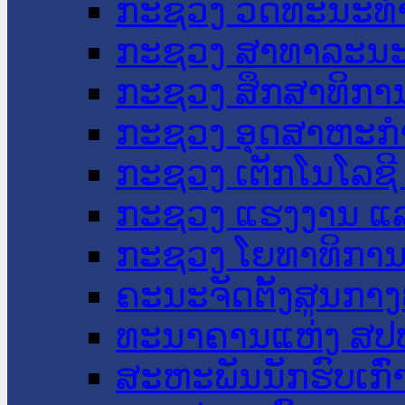
ກະຊວງ ວັດທະນະທຳ
ກະຊວງ ສາທາລະນະ
ກະຊວງ ສຶກສາທິການ
ກະຊວງ ອຸດສາຫະກຳ
ກະຊວງ ເຕັກໂນໂລຊີ
ກະຊວງ ແຮງງານ ແລ
ກະຊວງ ໂຍທາທິການ 
ຄະນະຈັດຕັ້ງສູນກາງ
ທະນາຄານແຫ່ງ ສປ
ສະຫະພັນນັກຮົບເກົ