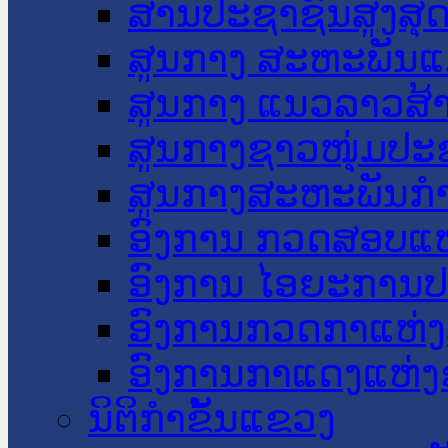
ສານປະຊາຊົນສູງສຸ
ສູນກາງ ສະຫະພັນແ
ສູນກາງ ແນວລາວສ້
ສູນກາງຊາວໜຸ່ມປະ
ສູນກາງສະຫະພັນກ
ອົງການ ກວດສອບແຫ
ອົງການ ໄອຍະການປ
ອົງການກວດກາແຫ່ງ
ອົງການກາແດງແຫ່
ນິຕິກໍາຂັ້ນແຂວງ