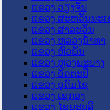
ແຂວງ ວຽງຈັນ
ແຂວງ ສະຫວັນນະເ
ແຂວງ ສາລະວັນ
ແຂວງ ຫລວງນໍ້າທາ
ແຂວງ ຫົວພັນ
ແຂວງ ຫຼວງພະບາງ
ແຂວງ ອັດຕະປື
ແຂວງ ອຸດົມໄຊ
ແຂວງ ເຊກອງ
ແຂວງ ໄຊຍະບູລີ