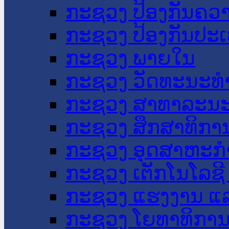
ກະຊວງ ປ້ອງກັນຄວ
ກະຊວງ ປ້ອງກັນປະ
ກະຊວງ ພາຍໃນ
ກະຊວງ ວັດທະນະທຳ
ກະຊວງ ສາທາລະນະ
ກະຊວງ ສຶກສາທິການ
ກະຊວງ ອຸດສາຫະກຳ
ກະຊວງ ເຕັກໂນໂລຊີ
ກະຊວງ ແຮງງານ ແລ
ກະຊວງ ໂຍທາທິການ 