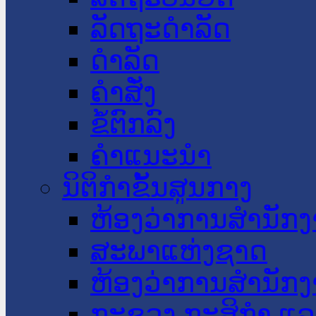
ລັດຖະດໍາລັດ
ດໍາລັດ
ຄໍາສັ່ງ
ຂໍ້ຕົກລົງ
ຄໍາແນະນໍາ
ນິຕິກໍາຂັ້ນສູນກາງ
ຫ້ອງວ່າການສໍານັ
ສະພາແຫ່ງຊາດ
ຫ້ອງວ່າການສຳນັກງ
ກະຊວງ ກະສິກຳ ແລະ