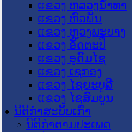
ແຂວງ ຫລວງນໍ້າທາ
ແຂວງ ຫົວພັນ
ແຂວງ ຫຼວງພະບາງ
ແຂວງ ອັດຕະປື
ແຂວງ ອຸດົມໄຊ
ແຂວງ ເຊກອງ
ແຂວງ ໄຊຍະບູລີ
ແຂວງ ໄຊສົມບູນ
ນິຕິກໍາສະບັບເກົ່າ
ນິຕິກຳຕາມປະເພດ