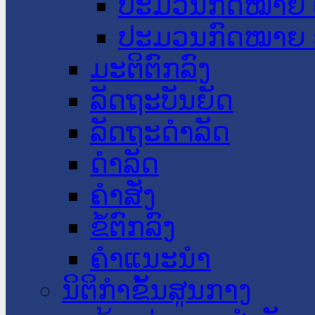
ປະມວນກົດໝາຍ 
ປະມວນກົດໝາຍ 
ມະຕິຕົກລົງ
ລັດຖະບັນຍັດ
ລັດຖະດໍາລັດ
ດໍາລັດ
ຄໍາສັ່ງ
ຂໍ້ຕົກລົງ
ຄໍາແນະນໍາ
ນິຕິກຳຂັ້ນສູນກາງ