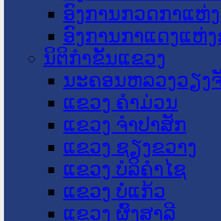
ອົງການກວດກາແຫ່ງ
ອົງການກາແດງແຫ່
ນິຕິກໍາຂັ້ນແຂວງ
ນະ​ຄອນ​ຫລວງວຽງຈ
ແຂວງ ຄໍາມ່ວນ
ແຂວງ ຈໍາປາສັກ
ແຂວງ ຊຽງຂວາງ
ແຂວງ ບໍລິຄໍາໄຊ
ແຂວງ ບໍ່ແກ້ວ
ແຂວງ ຜົ້ງສາລີ