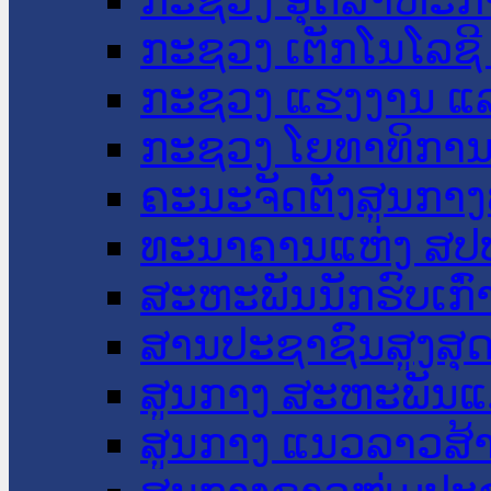
ກະຊວງ ເຕັກໂນໂລຊີ
ກະຊວງ ແຮງງານ ແລ
ກະຊວງ ໂຍທາທິການ 
ຄະນະຈັດຕັ້ງສູນກາງ
ທະນາຄານແຫ່ງ ສປ
ສະຫະພັນນັກຮົບເກົ
ສານປະຊາຊົນສູງສຸ
ສູນກາງ ສະຫະພັນແ
ສູນກາງ ແນວລາວສ້