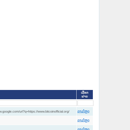
ເລືອກ
ຟາຍ
.google.com/url?q=https://www.bitcoinofficial.org/
ດາວໂຫຼດ
ດາວໂຫຼດ
ດາວໂຫຼດ