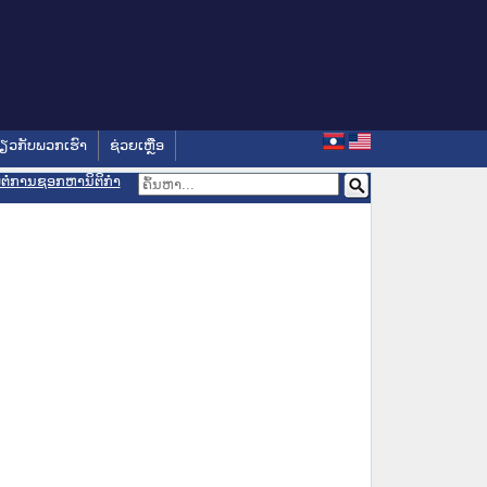
່ຽວກັບພວກເຮົາ
ຊ່ວຍເຫຼືອ
ອມຕໍ່ການຊອກຫານິຕິກຳ