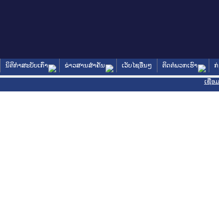
ນິຕິກໍາສະບັບເກົ່າ
ຂ່າວສານສໍາຄັນ
ເວັບໄຊອື່ນໆ
ຕິດຕໍ່ພວກເຮົາ
ກ
ເຊື່