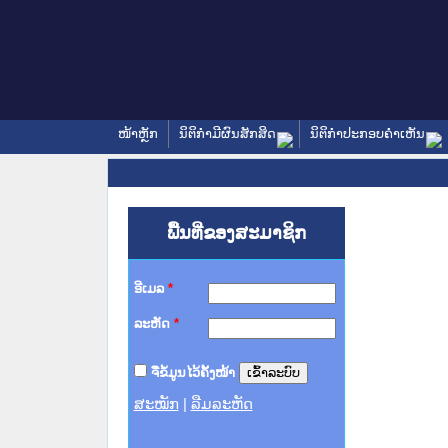
ໜ້າຫຼັກ
ນິຕິກໍາມີຜົນສັກສິດ
ນິຕິກໍາປະກອບຄໍາເຫັນ
ພື້ນທີ່ຂອງສະມາຊິກ
ອີເມລ
*
ລະຫັດ
*
ຈື່ຂໍ້ມູນໄວ້ຄັ້ງໜ້າ
ສະໝັກ
|
ລືມລະຫັດ