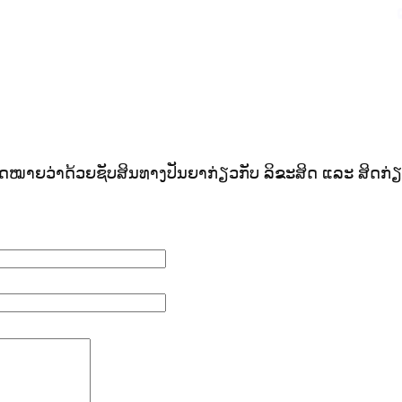
ເຜີຍແຜ່ວັບໄຊຈົດ
ລາວ 
ັດ ກົດ​ໝາຍ​ວ່າ​ດ້ວຍ​ຊັບ​ສິນ​ທາງ​ປັນ​ຍາ​ກ່ຽວ​ກັບ ລິ​ຂະ​ສິດ ແລະ ສິດ​ກ່