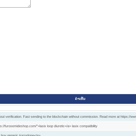
ຄໍາເຫັນ
ut verification. Fast sending to the blockchain without commission. Read more at https://www
s://furosemideshop.com/">lasix loop diuretic</a> lasix compatibility
e buy generic trazodone</a>