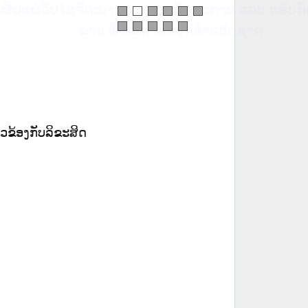
ໝາຍເຫດທາງລັດຖະການ ແລະ ແອັບກົດໝາຍ
ທີ່ ສະຖາບັນຍຸຕິທຳແຫ່ງຊາດ
ຽວ​ຂ້ອງ​ກັບ​ລິ​ຂະສິດ