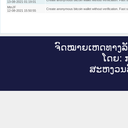
Create anonymous bitcoin wallet without verification. Fast 
13-08-2021 01:19:01
MtnJF
Create anonymous bitcoin wallet without verification. Fast 
12-08-2021 15:50:55
ຈົດ​ໝາຍ​ເຫດ​ທາງ​ລ
ໂດຍ: ກ
ສະ​ຫງວນ​ລ