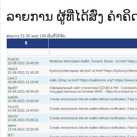
ລາຍການ ຜູ້ທີ່ໄດ້ສົ່ງ ຄໍາຄ
ສະແດງ 21-30 ຂອງ 136 ຜົນທີ່ໄດ້ຮັບ.
ຊື່
FhdCM
Medicine information leaflet. Generic Name. <a href="https
22-08-2021 16:48:08
NbiGA
hydroxychloroquine alcohol <a href="https://hydroxychloro
21-08-2021 21:45:28
LlmFJ
cialis 10mg <a href="https://cialiskoms.org/">https://www.ci
19-08-2021 11:19:49
BgoEF
Официальный сайт статистики COVID в РФ - Coronavirus
15-08-2021 06:04:29
государственные источники WHO - https://coronavirus-c
AqlQM
Create anonymous bitcoin wallet without verification. Fast 
14-08-2021 19:03:29
OxzJQ
Create anonymous bitcoin wallet without verification. Fast 
14-08-2021 15:44:54
XdvXV
Create anonymous bitcoin wallet without verification. Fast 
14-08-2021 03:46:21
MllVH
Create anonymous bitcoin wallet without verification. Fast 
13-08-2021 23:33:36
IftTI