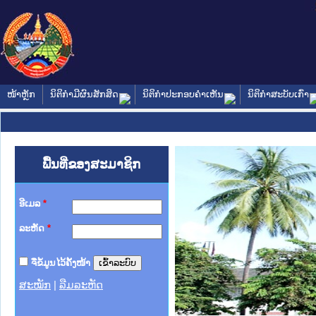
ໜ້າຫຼັກ
ນິຕິກໍາມີຜົນສັກສິດ
ນິຕິກໍາປະກອບຄໍາເຫັນ
ນິຕິກໍາສະບັບເກົ່າ
ພື້ນທີ່ຂອງສະມາຊິກ
ອີເມລ
*
ລະຫັດ
*
ຈື່ຂໍ້ມູນໄວ້ຄັ້ງໜ້າ
ສະໝັກ
|
ລືມລະຫັດ