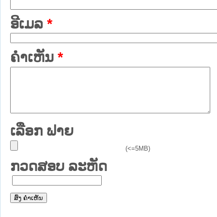
ອີເມລ
*
ຄໍາເຫັນ
*
ເລືອກ ຟາຍ
(<=5MB)
ກວດສອບ ລະຫັດ