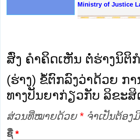
ງລັດຖະການໃຫ້ຜູ້ປະສານງານ
້ງປະຕິບັດວຽກງານຈົດໝາຍເຫດ
ງານຈົດໝາຍເຫດທາງລັດຖະການ
ງານຈົດໝາຍເຫດທາງລັດຖະການ
ລະ ເວັບໄຊຈົດໝາຍເຫດທາງ
ລະ ເວັບໄຊຈົດໝາຍເຫດທາງ
ຍເຫດທາງລັດຖະການ ໃຫ້ຜູ້
ຍເຫດທາງລັດຖະການ ໃຫ້ຜູ້
Ministry of Justice 
ຄານສັນຕິບານປະຊາຊົນ
າຄານຕຳຫຼວດປະຊາຊົນ
ຊາຊົນ ພາກເໜືອ
ຊາຊົນ ພາກກາງ
ພາກເໜືອ
າກກາງ
ຖະການ
າກໃຕ້
ສົ່ງ ຄໍາຄິດເຫັນ ຕໍ່ຮ່າງນິຕິກ
(ຮ່າງ) ຂໍ້​ຕົກ​ລົງ​ວ່າ​ດ້ວຍ ກາ
ທາງ​ປັນ​ຍາ​ກ່ຽວ​ກັບ ລິ​ຂະ​ສ
ສ່ວນທີ່ໝາຍດ້ວຍ
*
ຈໍາເປັນຕ້ອງມີ
ຊື່
*