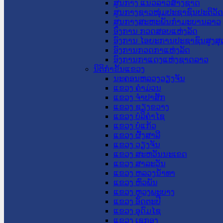
ສູນກາງ ແນວລາວສ້າງຊາດ
ສູນກາງຊາວໜຸ່ມປະຊາຊົນປະຕິວັ
ສູນກາງສະຫະພັນກຳມະບານລາວ
ອົງການ ກວດສອບແຫ່ງລັດ
ອົງການ ໄອຍະການປະຊາຊົນສູງສຸ
ອົງການກວດກາແຫ່ງລັດ
ອົງການກາແດງແຫ່ງຊາດລາວ
ນິຕິກໍາຂັ້ນແຂວງ
ນະ​ຄອນ​ຫລວງວຽງຈັນ
ແຂວງ ຄໍາມ່ວນ
ແຂວງ ຈໍາປາສັກ
ແຂວງ ຊຽງຂວາງ
ແຂວງ ບໍລິຄໍາໄຊ
ແຂວງ ບໍ່ແກ້ວ
ແຂວງ ຜົ້ງສາລີ
ແຂວງ ວຽງຈັນ
ແຂວງ ສະຫວັນນະເຂດ
ແຂວງ ສາລະວັນ
ແຂວງ ຫລວງນໍ້າທາ
ແຂວງ ຫົວພັນ
ແຂວງ ຫຼວງພະບາງ
ແຂວງ ອັດຕະປື
ແຂວງ ອຸດົມໄຊ
ແຂວງ ເຊກອງ