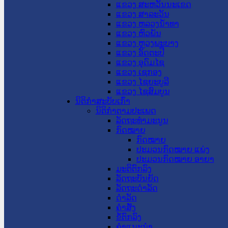
ແຂວງ ສະຫວັນນະເຂດ
ແຂວງ ສາລະວັນ
ແຂວງ ຫລວງນໍ້າທາ
ແຂວງ ຫົວພັນ
ແຂວງ ຫຼວງພະບາງ
ແຂວງ ອັດຕະປື
ແຂວງ ອຸດົມໄຊ
ແຂວງ ເຊກອງ
ແຂວງ ໄຊຍະບູລີ
ແຂວງ ໄຊສົມບູນ
ນິຕິກໍາສະບັບເກົ່າ
ນິຕິກຳຕາມປະເພດ
ລັດຖະທໍາມະນູນ
ກົດໝາຍ
ກົດໝາຍ
ປະມວນກົດໝາຍ ແພ່ງ
ປະມວນກົດໝາຍ ອາຍາ
ມະຕິຕົກລົງ
ລັດຖະບັນຍັດ
ລັດຖະດໍາລັດ
ດໍາລັດ
ຄໍາສັ່ງ
ຂໍ້ຕົກລົງ
ຄໍາແນະນໍາ