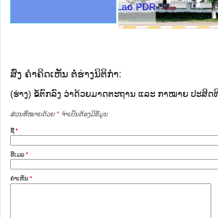
ງລັດຖະການໃຫ້ຜູ້ປະສານງານ
ງປະຕິບັດວຽກງານຈົດໝາຍເຫດ
ານຈົດໝາຍເຫດທາງລັດຖະການ
ານຈົດໝາຍເຫດທາງລັດຖະການ
ະ ເວັບໄຊຈົດໝາຍເຫດທາງ
ະ ເວັບໄຊຈົດໝາຍເຫດທາງ
ເຫດທາງລັດຖະການ ໃຫ້ຜູ້
ເຫດທາງລັດຖະການ ໃຫ້ຜູ້
stry of Justice Lao PDR
ານສັນຕິບານປະຊາຊົນ
ຄານຕຳຫຼວດປະຊາຊົນ
າຊົນ ພາກເໜືອ
ຊາຊົນ ພາກກາງ
າກເໜືອ
າກກາງ
ະການ
າກໃຕ້
ສົ່ງ ຄໍາຄິດເຫັນ ຕໍ່ຮ່າງນິຕິກໍາ:
(ຮ່າງ) ຂໍ້ຕົກລົງ ວ່າດ້ວຍມາດຕະຖານ ແລະ ກາໝາຍ ປະສິດທ
ສ່ວນທີ່ໝາຍດ້ວຍ
*
ຈໍາເປັນຕ້ອງມີຂໍ້ມູນ
ຊື່
*
ອີເມລ
*
ຄໍາເຫັນ
*