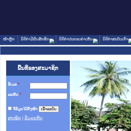
ໜ້າຫຼັກ
ນິຕິກໍາມີຜົນສັກສິດ
ນິຕິກໍາປະກອບຄໍາເຫັນ
ນິຕິກໍາສະບັບເກົ່າ
ພື້ນທີ່ຂອງສະມາຊິກ
ອີເມລ
*
ລະຫັດ
*
ຈື່ຂໍ້ມູນໄວ້ຄັ້ງໜ້າ
ສະໝັກ
|
ລືມລະຫັດ