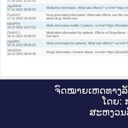
17-11-2022 11:01:31
JqyXNFM
Medicines information. What side effects? <a href="https:/
17-11-2022 06:56:59
PyuSJUT
Drug prescribing information. What side effects can this m
17-11-2022 03:43:58
about drug. Read now.
KtbVPTH
Meds information leaflet. Cautions. <a href="https://fema
16-11-2022 18:27:22
OrbVVLJ
Medication information for patients. Effects of Drug Abuse. 
16-11-2022 15:00:54
Get here.
ZjwQRFI
Meds information for patients. What side effects? <a href=
16-11-2022 08:06:02
XfoHQQA
Drugs information. Generic Name. <a href="https://lyrica2
16-11-2022 08:04:48
ຈົດ​ໝາຍ​ເຫດ​ທາງ​ລ
ໂດຍ: ກ
ສະ​ຫງວນ​ລ