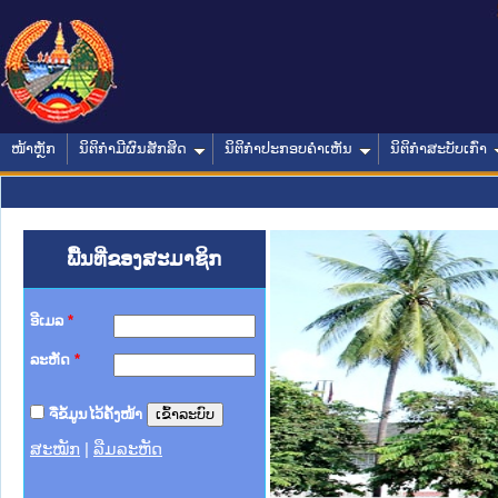
ໜ້າຫຼັກ
ນິຕິກໍາມີຜົນສັກສິດ
ນິຕິກໍາປະກອບຄໍາເຫັນ
ນິຕິກໍາສະບັບເກົ່າ
ພື້ນທີ່ຂອງສະມາຊິກ
ອີເມລ
*
ລະຫັດ
*
ຈື່ຂໍ້ມູນໄວ້ຄັ້ງໜ້າ
ສະໝັກ
|
ລືມລະຫັດ