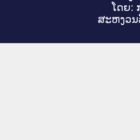
ໂດຍ: ກ
ສະ​ຫງວນ​ລ