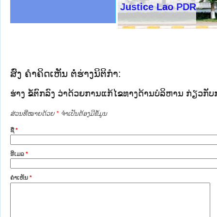
ງລັດຖະການໃຫ້ຜູ້ປະສານງານ
ງປະຕິບັດວຽກງານຈົດໝາຍເຫດ
ານຈົດໝາຍເຫດທາງລັດຖະການ
ານຈົດໝາຍເຫດທາງລັດຖະການ
ະ ເວັບໄຊຈົດໝາຍເຫດທາງ
ະ ເວັບໄຊຈົດໝາຍເຫດທາງ
ເຫດທາງລັດຖະການ ໃຫ້ຜູ້
ເຫດທາງລັດຖະການ ໃຫ້ຜູ້
Ministry of Justice Lao PDR
ານສັນຕິບານປະຊາຊົນ
ຄານຕຳຫຼວດປະຊາຊົນ
າຊົນ ພາກເໜືອ
ຊາຊົນ ພາກກາງ
າກເໜືອ
າກກາງ
ະການ
າກໃຕ້
ສົ່ງ ຄໍາຄິດເຫັນ ຕໍ່ຮ່າງນິຕິກໍາ:
ຮ່າງ ຂໍ້ຕົກລົງ ວ່າດ້ວຍການແກ້ໄຂທາງດ້ານບໍລິຫານ ກ່ຽວ
ສ່ວນທີ່ໝາຍດ້ວຍ
*
ຈໍາເປັນຕ້ອງມີຂໍ້ມູນ
ຊື່
*
ອີເມລ
*
ຄໍາເຫັນ
*