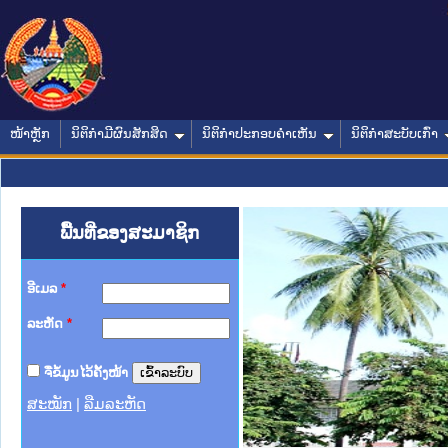
ໜ້າຫຼັກ
ນິຕິກໍາມີຜົນສັກສິດ
ນິຕິກໍາປະກອບຄໍາເຫັນ
ນິຕິກໍາສະບັບເກົ່າ
ພື້ນທີ່ຂອງສະມາຊິກ
ອີເມລ
*
ລະຫັດ
*
ຈື່ຂໍ້ມູນໄວ້ຄັ້ງໜ້າ
ສະໝັກ
|
ລືມລະຫັດ