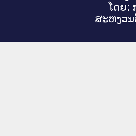
ໂດຍ: ກ
ສະ​ຫງວນ​ລ