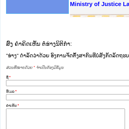
ງລັດຖະການໃຫ້ຜູ້ປະສານງານ
ງປະຕິບັດວຽກງານຈົດໝາຍເຫດ
ານຈົດໝາຍເຫດທາງລັດຖະການ
ານຈົດໝາຍເຫດທາງລັດຖະການ
ະ ເວັບໄຊຈົດໝາຍເຫດທາງ
ະ ເວັບໄຊຈົດໝາຍເຫດທາງ
ເຫດທາງລັດຖະການ ໃຫ້ຜູ້
ເຫດທາງລັດຖະການ ໃຫ້ຜູ້
Ministry of Justice 
ານສັນຕິບານປະຊາຊົນ
ຄານຕຳຫຼວດປະຊາຊົນ
າຊົນ ພາກເໜືອ
ຊາຊົນ ພາກກາງ
າກເໜືອ
າກກາງ
ະການ
າກໃຕ້
ສົ່ງ ຄໍາຄິດເຫັນ ຕໍ່ຮ່າງນິຕິກໍາ:
"ຮ່າງ" ດຳລັດວ່າດ້ວຍ ອົງການຈັດຕັ້ງສາກົນທີ່ບໍ່ສັງກັດລັດຖະ
ສ່ວນທີ່ໝາຍດ້ວຍ
*
ຈໍາເປັນຕ້ອງມີຂໍ້ມູນ
ຊື່
*
ອີເມລ
*
ຄໍາເຫັນ
*