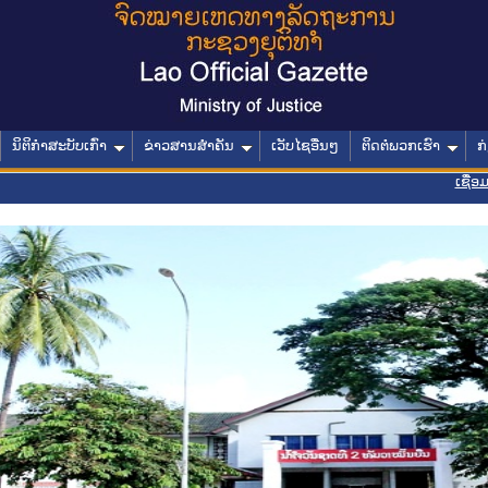
ນິຕິກໍາສະບັບເກົ່າ
ຂ່າວສານສໍາຄັນ
ເວັບໄຊອື່ນໆ
ຕິດຕໍ່ພວກເຮົາ
ກ
ເຊື່