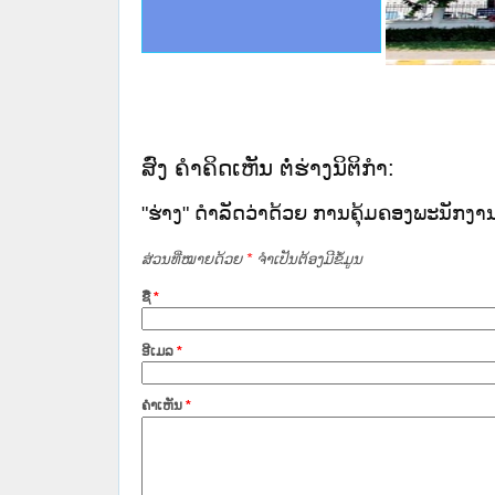
ດໝາຍເຫດທາງລັດຖະການໃຫ້ຜູ້ປະສານງານ
ນການຈັດຕັ້ງປະຕິບັດວຽກງານຈົດໝາຍເຫດ
ສານງານວຽກງານຈົດໝາຍເຫດທາງລັດຖະການ
ສານງານວຽກງານຈົດໝາຍເຫດທາງລັດຖະການ
ດໝາຍລາວ ແລະ ເວັບໄຊຈົດໝາຍເຫດທາງ
ດໝາຍລາວ ແລະ ເວັບໄຊຈົດໝາຍເຫດທາງ
ກງານຈົດໝາຍເຫດທາງລັດຖະການ ໃຫ້ຜູ້
ກງານຈົດໝາຍເຫດທາງລັດຖະການ ໃຫ້ຜູ້
ry of Justice Lao PDR
ທີ່ ວິທະຍາຄານສັນຕິບານປະຊາຊົນ
ທີ່ ວິທະຍາຄານຕຳຫຼວດປະຊາຊົນ
ານສະພາປະຊາຊົນ ພາກເໜືອ
ງານສະພາປະຊາຊົນ ພາກກາງ
ຂັ້ນແຂວງພາກເໜືອ
ສຳລັບ ພາກກາງ
ທາງລັດຖະການ
ສຳລັບ ພາກໃຕ້
ສົ່ງ ຄໍາຄິດເຫັນ ຕໍ່ຮ່າງນິຕິກໍາ:
"ຮ່າງ" ດຳລັດວ່າດ້ວຍ ການຄຸ້ມຄອງພະນັກງານທ
ສ່ວນທີ່ໝາຍດ້ວຍ
*
ຈໍາເປັນຕ້ອງມີຂໍ້ມູນ
ຊື່
*
ອີເມລ
*
ຄໍາເຫັນ
*