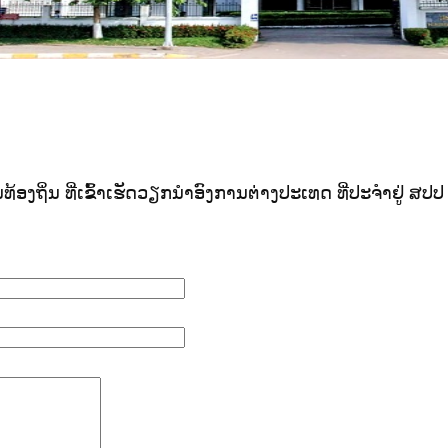
້ອງຖິ່ນ ທີ່ເຂົ້າເຮັດວຽກນຳອົງການຕ່າງປະເທດ ທີ່ປະຈຳຢູ່ ສປ