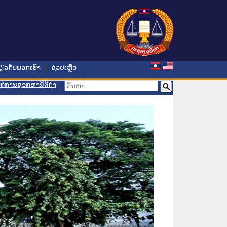
່ຽວກັບພວກເຮົາ
ຊ່ວຍເຫຼືອ
ອມຕໍ່ການຊອກຫານິຕິກຳ