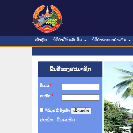
ໜ້າຫຼັກ
ນິຕິກໍາມີຜົນສັກສິດ
ນິຕິກໍາປະກອບຄໍາເຫັນ
ພື້ນທີ່ຂອງສະມາຊິກ
ອີເມລ
*
ລະຫັດ
*
ຈື່ຂໍ້ມູນໄວ້ຄັ້ງໜ້າ
ສະໝັກ
|
ລືມລະຫັດ