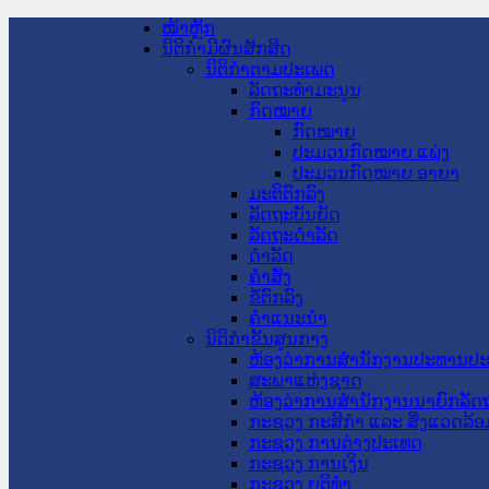
ໜ້າຫຼັກ
ນິຕິກໍາມີຜົນສັກສິດ
ນິຕິກໍາຕາມປະເພດ
ລັດຖະທໍາມະນູນ
ກົດໝາຍ
ກົດໝາຍ
ປະມວນກົດໝາຍ ແພ່ງ
ປະມວນກົດໝາຍ ອາຍາ
ມະຕິຕົກລົງ
ລັດຖະບັນຍັດ
ລັດຖະດໍາລັດ
ດໍາລັດ
ຄໍາສັ່ງ
ຂໍ້ຕົກລົງ
ຄໍາແນະນໍາ
ນິຕິກໍາຂັ້ນສູນກາງ
ຫ້ອງວ່າການສໍານັກງານປະທານປ
ສະພາແຫ່ງຊາດ
ຫ້ອງວ່າການສຳນັກງານນາຍົກລັດຖ
ກະຊວງ ກະສິກຳ ແລະ ສິ່ງແວດລ້ອ
ກະຊວງ ການຕ່າງປະເທດ
ກະຊວງ ການເງິນ
ກະຊວງ ຍຸຕິທໍາ