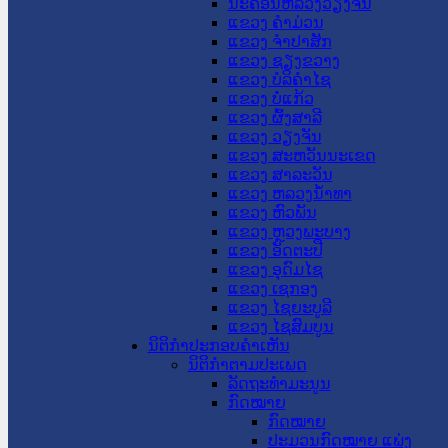
ນະ​ຄອນ​ຫລວງວຽງຈັນ
ແຂວງ ຄໍາມ່ວນ
ແຂວງ ຈໍາປາສັກ
ແຂວງ ຊຽງຂວາງ
ແຂວງ ບໍລິຄໍາໄຊ
ແຂວງ ບໍ່ແກ້ວ
ແຂວງ ຜົ້ງສາລີ
ແຂວງ ວຽງຈັນ
ແຂວງ ສະຫວັນນະເຂດ
ແຂວງ ສາລະວັນ
ແຂວງ ຫລວງນໍ້າທາ
ແຂວງ ຫົວພັນ
ແຂວງ ຫຼວງພະບາງ
ແຂວງ ອັດຕະປື
ແຂວງ ອຸດົມໄຊ
ແຂວງ ເຊກອງ
ແຂວງ ໄຊຍະບູລີ
ແຂວງ ໄຊສົມບູນ
ນິຕິກໍາປະກອບຄໍາເຫັນ
ນິຕິກໍາຕາມປະເພດ
ລັດຖະທໍາມະນູນ
ກົດໝາຍ
ກົດໝາຍ
ປະມວນກົດໝາຍ ແພ່ງ