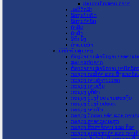
ປະມວນກົດໝາຍ ອາຍາ
ມະຕິຕົກລົງ
ລັດຖະບັນຍັດ
ລັດຖະດໍາລັດ
ດໍາລັດ
ຄໍາສັ່ງ
ຂໍ້ຕົກລົງ
ຄໍາແນະນໍາ
ນິຕິກຳຂັ້ນສູນກາງ
ຫ້ອງວ່າການສໍານັກງານປະທານປ
ສະພາແຫ່ງຊາດ
ຫ້ອງວ່າການສຳນັກງານນາຍົກລັດຖ
ກະຊວງ ກະສິກຳ ແລະ ສິ່ງແວດລ້ອ
ກະຊວງ ການຕ່າງປະເທດ
ກະຊວງ ການເງິນ
ກະຊວງ ຍຸຕິທໍາ
ກະຊວງ ປ້ອງກັນຄວາມສະຫງົບ
ກະຊວງ ປ້ອງກັນປະເທດ
ກະຊວງ ພາຍໃນ
ກະຊວງ ວັດທະນະທຳ ແລະ ການທ່
ກະຊວງ ສາທາລະນະສຸກ
ກະຊວງ ສຶກສາທິການ ແລະ ກິລາ
ກະຊວງ ອຸດສາຫະກຳ ແລະ ການຄ້