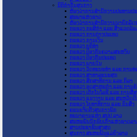
ນິຕິກໍາຂັ້ນສູນກາງ
ຫ້ອງວ່າການສໍານັກງານປະທານປ
ສະພາແຫ່ງຊາດ
ຫ້ອງວ່າການສຳນັກງານນາຍົກລັດຖ
ກະຊວງ ກະສິກຳ ແລະ ສິ່ງແວດລ້ອ
ກະຊວງ ການຕ່າງປະເທດ
ກະຊວງ ການເງິນ
ກະຊວງ ຍຸຕິທໍາ
ກະຊວງ ປ້ອງກັນຄວາມສະຫງົບ
ກະຊວງ ປ້ອງກັນປະເທດ
ກະຊວງ ພາຍໃນ
ກະຊວງ ວັດທະນະທຳ ແລະ ການທ່
ກະຊວງ ສາທາລະນະສຸກ
ກະຊວງ ສຶກສາທິການ ແລະ ກິລາ
ກະຊວງ ອຸດສາຫະກຳ ແລະ ການຄ້
ກະຊວງ ເຕັກໂນໂລຊີ ແລະ ການສື່
ກະຊວງ ແຮງງານ ແລະ ສະຫວັດດີ
ກະຊວງ ໂຍທາທິການ ແລະ ຂົນສົ່ງ
ຄະນະຈັດຕັ້ງສູນກາງພັກ
ທະນາຄານແຫ່ງ ສປປ ລາວ
ສະຫະພັນນັກຮົບເກົ່າແຫ່ງຊາດລາ
ສານປະຊາຊົນສູງສຸດ
ສູນກາງ ສະຫະພັນແມ່ຍິງລາວ