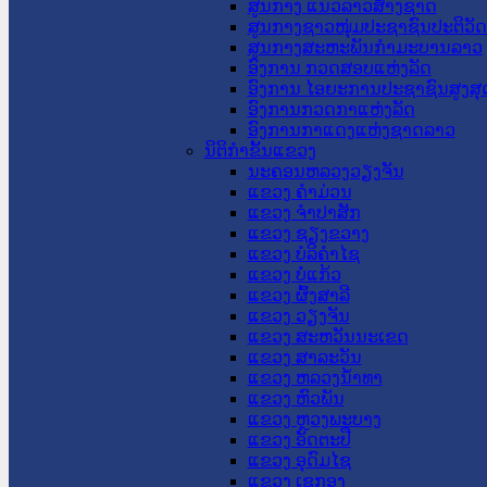
ສູນກາງ ແນວລາວສ້າງຊາດ
ສູນກາງຊາວໜຸ່ມປະຊາຊົນປະຕິວັ
ສູນກາງສະຫະພັນກຳມະບານລາວ
ອົງການ ກວດສອບແຫ່ງລັດ
ອົງການ ໄອຍະການປະຊາຊົນສູງສຸ
ອົງການກວດກາແຫ່ງລັດ
ອົງການກາແດງແຫ່ງຊາດລາວ
ນິຕິກໍາຂັ້ນແຂວງ
ນະ​ຄອນ​ຫລວງວຽງຈັນ
ແຂວງ ຄໍາມ່ວນ
ແຂວງ ຈໍາປາສັກ
ແຂວງ ຊຽງຂວາງ
ແຂວງ ບໍລິຄໍາໄຊ
ແຂວງ ບໍ່ແກ້ວ
ແຂວງ ຜົ້ງສາລີ
ແຂວງ ວຽງຈັນ
ແຂວງ ສະຫວັນນະເຂດ
ແຂວງ ສາລະວັນ
ແຂວງ ຫລວງນໍ້າທາ
ແຂວງ ຫົວພັນ
ແຂວງ ຫຼວງພະບາງ
ແຂວງ ອັດຕະປື
ແຂວງ ອຸດົມໄຊ
ແຂວງ ເຊກອງ