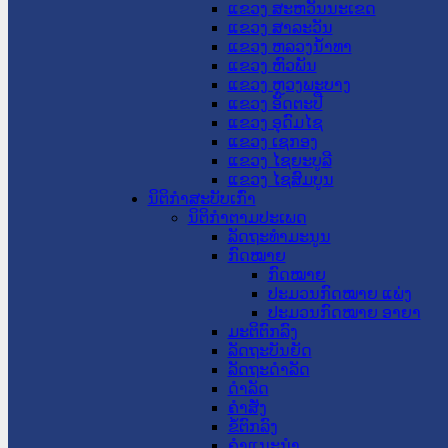
ແຂວງ ສະຫວັນນະເຂດ
ແຂວງ ສາລະວັນ
ແຂວງ ຫລວງນໍ້າທາ
ແຂວງ ຫົວພັນ
ແຂວງ ຫຼວງພະບາງ
ແຂວງ ອັດຕະປື
ແຂວງ ອຸດົມໄຊ
ແຂວງ ເຊກອງ
ແຂວງ ໄຊຍະບູລີ
ແຂວງ ໄຊສົມບູນ
ນິຕິກໍາສະບັບເກົ່າ
ນິຕິກຳຕາມປະເພດ
ລັດຖະທໍາມະນູນ
ກົດໝາຍ
ກົດໝາຍ
ປະມວນກົດໝາຍ ແພ່ງ
ປະມວນກົດໝາຍ ອາຍາ
ມະຕິຕົກລົງ
ລັດຖະບັນຍັດ
ລັດຖະດໍາລັດ
ດໍາລັດ
ຄໍາສັ່ງ
ຂໍ້ຕົກລົງ
ຄໍາແນະນໍາ