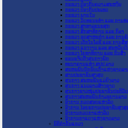
ກະຊວງ ປ້ອງກັນຄວາມສະຫງົບ
ກະຊວງ ປ້ອງກັນປະເທດ
ກະຊວງ ພາຍໃນ
ກະຊວງ ວັດທະນະທຳ ແລະ ການທ່
ກະຊວງ ສາທາລະນະສຸກ
ກະຊວງ ສຶກສາທິການ ແລະ ກິລາ
ກະຊວງ ອຸດສາຫະກຳ ແລະ ການຄ້
ກະຊວງ ເຕັກໂນໂລຊີ ແລະ ການສື່
ກະຊວງ ແຮງງານ ແລະ ສະຫວັດດີ
ກະຊວງ ໂຍທາທິການ ແລະ ຂົນສົ່ງ
ຄະນະຈັດຕັ້ງສູນກາງພັກ
ທະນາຄານແຫ່ງ ສປປ ລາວ
ສະຫະພັນນັກຮົບເກົ່າແຫ່ງຊາດລາ
ສານປະຊາຊົນສູງສຸດ
ສູນກາງ ສະຫະພັນແມ່ຍິງລາວ
ສູນກາງ ແນວລາວສ້າງຊາດ
ສູນກາງຊາວໜຸ່ມປະຊາຊົນປະຕິວັ
ສູນກາງສະຫະພັນກຳມະບານລາວ
ອົງການ ກວດສອບແຫ່ງລັດ
ອົງການ ໄອຍະການປະຊາຊົນສູງສຸ
ອົງການກວດກາແຫ່ງລັດ
ອົງການກາແດງແຫ່ງຊາດລາວ
ນິຕິກໍາຂັ້ນແຂວງ