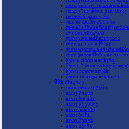
ກະຊວງ ເຕັກໂນໂລຊີ ແລະ ການສື່
ກະຊວງ ແຮງງານ ແລະ ສະຫວັດດີ
ກະຊວງ ໂຍທາທິການ ແລະ ຂົນສົ່ງ
ຄະນະຈັດຕັ້ງສູນກາງພັກ
ທະນາຄານແຫ່ງ ສປປ ລາວ
ສະຫະພັນນັກຮົບເກົ່າແຫ່ງຊາດລາ
ສານປະຊາຊົນສູງສຸດ
ສູນກາງ ສະຫະພັນແມ່ຍິງລາວ
ສູນກາງ ແນວລາວສ້າງຊາດ
ສູນກາງຊາວໜຸ່ມປະຊາຊົນປະຕິວັ
ສູນກາງສະຫະພັນກຳມະບານລາວ
ອົງການ ກວດສອບແຫ່ງລັດ
ອົງການ ໄອຍະການປະຊາຊົນສູງສຸ
ອົງການກວດກາແຫ່ງລັດ
ອົງການກາແດງແຫ່ງຊາດລາວ
ນິຕິກໍາຂັ້ນແຂວງ
ນະ​ຄອນ​ຫລວງວຽງຈັນ
ແຂວງ ຄໍາມ່ວນ
ແຂວງ ຈໍາປາສັກ
ແຂວງ ຊຽງຂວາງ
ແຂວງ ບໍລິຄໍາໄຊ
ແຂວງ ບໍ່ແກ້ວ
ແຂວງ ຜົ້ງສາລີ
ແຂວງ ວຽງຈັນ