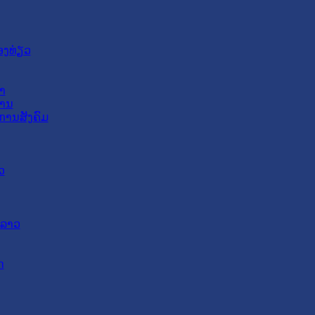
ອງທ່ຽວ
າ
ສານ
ການສັງຄົມ
ວ
ດລາວ
ດ