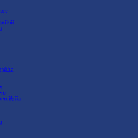
ະເທດ
ະມົນຕີ
ມ
ອງທ່ຽວ
າ
ສານ
ການສັງຄົມ
ວ