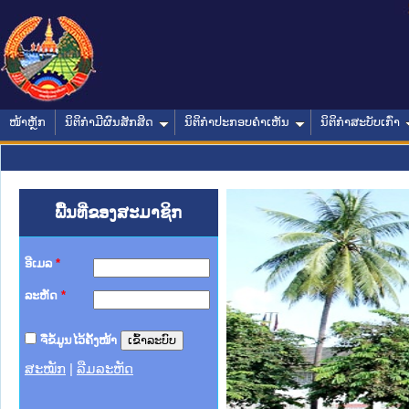
ໜ້າຫຼັກ
ນິຕິກໍາມີຜົນສັກສິດ
ນິຕິກໍາປະກອບຄໍາເຫັນ
ນິຕິກໍາສະບັບເກົ່າ
ພື້ນທີ່ຂອງສະມາຊິກ
ອີເມລ
*
ລະຫັດ
*
ຈື່ຂໍ້ມູນໄວ້ຄັ້ງໜ້າ
ສະໝັກ
|
ລືມລະຫັດ