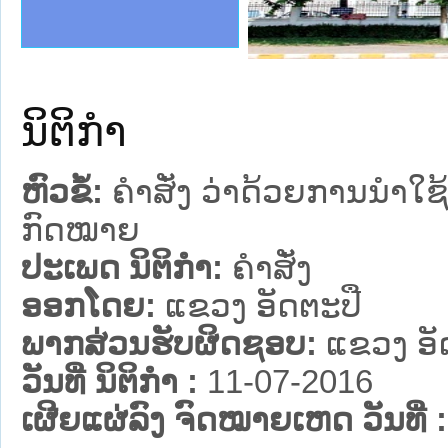
ງລັດຖະການໃຫ້ຜູ້ປະສານງານ
້ງປະຕິບັດວຽກງານຈົດໝາຍເຫດ
ງານຈົດໝາຍເຫດທາງລັດຖະການ
ງານຈົດໝາຍເຫດທາງລັດຖະການ
ລະ ເວັບໄຊຈົດໝາຍເຫດທາງ
ລະ ເວັບໄຊຈົດໝາຍເຫດທາງ
ຍເຫດທາງລັດຖະການ ໃຫ້ຜູ້
ຍເຫດທາງລັດຖະການ ໃຫ້ຜູ້
 Lao PDR
ຄານສັນຕິບານປະຊາຊົນ
າຄານຕຳຫຼວດປະຊາຊົນ
ຊາຊົນ ພາກເໜືອ
ຊາຊົນ ພາກກາງ
ພາກເໜືອ
າກກາງ
ຖະການ
າກໃຕ້
ນິຕິກໍາ
ຫົວຂໍ້:
ຄຳສັ່ງ ວ່າດ້ວຍການນຳໃຊ
ກົດໝາຍ
ປະເພດ ນິຕິກໍາ:
ຄໍາສັ່ງ
ອອກໂດຍ:
ແຂວງ ອັດຕະປື
ພາກສ່ວນຮັບຜິດຊອບ:
ແຂວງ ອັ
ວັນທີ່ ນິຕິກໍາ :
11-07-2016
ເຜີຍແຜ່ລົງ ຈົດໝາຍເຫດ ວັນທີ່ :