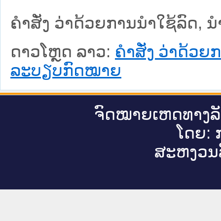
ຄຳສັ່ງ ວ່າດ້ວຍການນຳໃຊ້ລົດ, 
ດາວໂຫຼດ ລາວ:
ຄຳສັ່ງ ວ່າດ້ວຍ
ລະບຽບກົດໝາຍ
ຈົດ​ໝາຍ​ເຫດ​ທາງ​ລ
ໂດຍ: ກ
ສະ​ຫງວນ​ລ