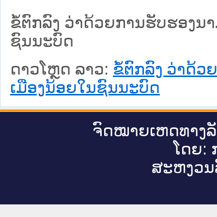
ຂໍ້ຕົກລົງ ວ່າດ້ວຍການຮັບຮອງ
ຊົນນະບົດ
ດາວໂຫຼດ ລາວ:
ຂໍ້ຕົກລົງ ວ່າ
ເມືອງນ້ອຍໃນຊົນນະບົດ
ຈົດ​ໝາຍ​ເຫດ​ທາງ​ລ
ໂດຍ: ກ
ສະ​ຫງວນ​ລ