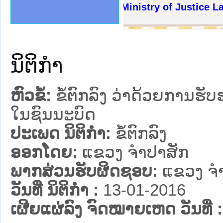
ງລັດຖະການໃຫ້ຜູ້ປະສານງານ
້ງປະຕິບັດວຽກງານຈົດໝາຍເຫດ
ງານຈົດໝາຍເຫດທາງລັດຖະການ
ງານຈົດໝາຍເຫດທາງລັດຖະການ
ລະ ເວັບໄຊຈົດໝາຍເຫດທາງ
ລະ ເວັບໄຊຈົດໝາຍເຫດທາງ
ຍເຫດທາງລັດຖະການ ໃຫ້ຜູ້
ຍເຫດທາງລັດຖະການ ໃຫ້ຜູ້
Ministry of Justice Lao 
ຄານສັນຕິບານປະຊາຊົນ
າຄານຕຳຫຼວດປະຊາຊົນ
ຊາຊົນ ພາກເໜືອ
ຊາຊົນ ພາກກາງ
ພາກເໜືອ
າກກາງ
ຖະການ
າກໃຕ້
ນິຕິກໍາ
ຫົວຂໍ້:
ຂໍ້ຕົກລົງ ວ່າດ້ວຍການຮ
ໃນຊົນນະບົດ
ປະເພດ ນິຕິກໍາ:
ຂໍ້ຕົກລົງ
ອອກໂດຍ:
ແຂວງ ຈໍາປາສັກ
ພາກສ່ວນຮັບຜິດຊອບ:
ແຂວງ ຈໍ
ວັນທີ່ ນິຕິກໍາ :
13-01-2016
ເຜີຍແຜ່ລົງ ຈົດໝາຍເຫດ ວັນທີ່ :