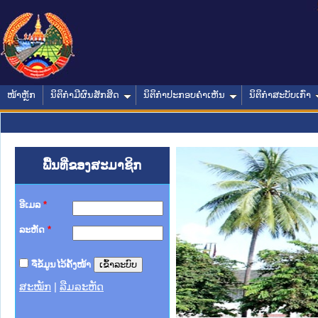
ໜ້າຫຼັກ
ນິຕິກໍາມີຜົນສັກສິດ
ນິຕິກໍາປະກອບຄໍາເຫັນ
ນິຕິກໍາສະບັບເກົ່າ
ພື້ນທີ່ຂອງສະມາຊິກ
ອີເມລ
*
ລະຫັດ
*
ຈື່ຂໍ້ມູນໄວ້ຄັ້ງໜ້າ
ສະໝັກ
|
ລືມລະຫັດ