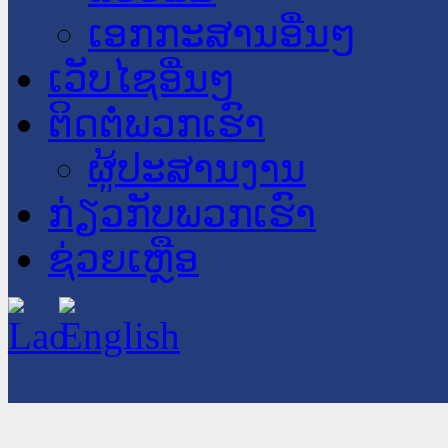
ເອກກະສານອື່ນໆ
ເວັບໄຊອື່ນໆ
ຕິດຕໍ່ພວກເຮົາ
ຜູ້ປະສານງານ
ກ່ຽວກັບພວກເຮົາ
ຊ່ວຍເຫຼືອ