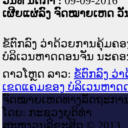
ວັນທີ່ ນິຕິກໍາ :
09-09-2016
ເຜີຍແຜ່ລົງ ຈົດໝາຍເຫດ ວັນທ
ຂໍ້ຕົກລົງ ວ່າດ້ວຍການຄຸ້
ບໍລິເວນຫາດດອນຈັນ ນະຄອ
ດາວໂຫຼດ ລາວ:
ຂໍ້ຕົກລົງ 
ເຂດແຄມຂອງ ບໍລິເວນຫາດ
ຈົດ​ໝາຍ​ເຫດ​ທາງ​ລັດ​ຖະ​ກາ
ໂດຍ: ກະ​ຊວງຍຸ​ຕິ​ທຳ
ສະ​ຫງວນ​ລິ​ຂະ​ສິດ © 2013