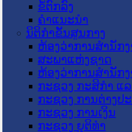
ຂໍ້ຕົກລົງ
ຄໍາແນະນໍາ
ນິຕິກໍາຂັ້ນສູນກາງ
ຫ້ອງວ່າການສໍານັ
ສະພາແຫ່ງຊາດ
ຫ້ອງວ່າການສຳນັກງ
ກະຊວງ ກະສິກຳ ແລະ
ກະຊວງ ການຕ່າງປ
ກະຊວງ ການເງິນ
ກະຊວງ ຍຸຕິທໍາ