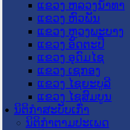
ແຂວງ ຫລວງນໍ້າທາ
ແຂວງ ຫົວພັນ
ແຂວງ ຫຼວງພະບາງ
ແຂວງ ອັດຕະປື
ແຂວງ ອຸດົມໄຊ
ແຂວງ ເຊກອງ
ແຂວງ ໄຊຍະບູລີ
ແຂວງ ໄຊສົມບູນ
ນິຕິກໍາສະບັບເກົ່າ
ນິຕິກຳຕາມປະເພດ