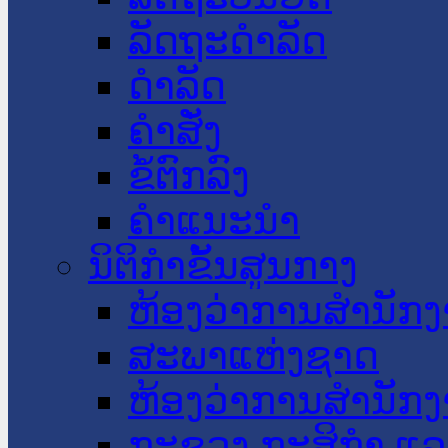
ລັດຖະດໍາລັດ
ດໍາລັດ
ຄໍາສັ່ງ
ຂໍ້ຕົກລົງ
ຄໍາແນະນໍາ
ນິຕິກໍາຂັ້ນສູນກາງ
ຫ້ອງວ່າການສໍານັ
ສະພາແຫ່ງຊາດ
ຫ້ອງວ່າການສຳນັກງ
ກະຊວງ ກະສິກຳ ແລະ