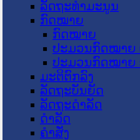
ລັດຖະທໍາມະນູນ
ກົດໝາຍ
ກົດໝາຍ
ປະມວນກົດໝາຍ 
ປະມວນກົດໝາຍ 
ມະຕິຕົກລົງ
ລັດຖະບັນຍັດ
ລັດຖະດໍາລັດ
ດໍາລັດ
ຄໍາສັ່ງ