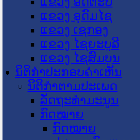
ແຂວງ ອັດຕະປື
ແຂວງ ອຸດົມໄຊ
ແຂວງ ເຊກອງ
ແຂວງ ໄຊຍະບູລີ
ແຂວງ ໄຊສົມບູນ
ນິຕິກໍາປະກອບຄໍາເຫັນ
ນິຕິກໍາຕາມປະເພດ
ລັດຖະທໍາມະນູນ
ກົດໝາຍ
ກົດໝາຍ