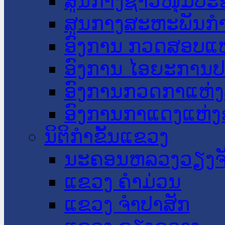
ສູນກາງຊາວໜຸ່ມປະ
ສູນກາງສະຫະພັນກ
ອົງການ ກວດສອບແຫ
ອົງການ ໄອຍະການປ
ອົງການກວດກາແຫ່ງ
ອົງການກາແດງແຫ່
ນິຕິກໍາຂັ້ນແຂວງ
ນະ​ຄອນ​ຫລວງວຽງຈ
ແຂວງ ຄໍາມ່ວນ
ແຂວງ ຈໍາປາສັກ