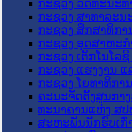
ກະຊວງ ວັດທະນະທຳ
ກະຊວງ ສາທາລະນະ
ກະຊວງ ສຶກສາທິການ
ກະຊວງ ອຸດສາຫະກຳ
ກະຊວງ ເຕັກໂນໂລຊີ
ກະຊວງ ແຮງງານ ແລ
ກະຊວງ ໂຍທາທິການ 
ຄະນະຈັດຕັ້ງສູນກາງ
ທະນາຄານແຫ່ງ ສປ
ສະຫະພັນນັກຮົບເກົ