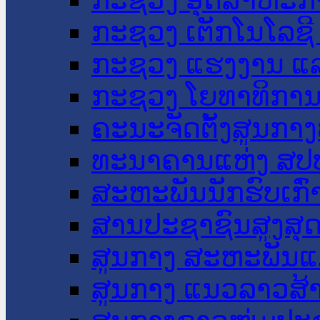
ກະຊວງ ເຕັກໂນໂລຊີ
ກະຊວງ ແຮງງານ ແລ
ກະຊວງ ໂຍທາທິການ 
ຄະນະຈັດຕັ້ງສູນກາງ
ທະນາຄານແຫ່ງ ສປ
ສະຫະພັນນັກຮົບເກົ
ສານປະຊາຊົນສູງສຸ
ສູນກາງ ສະຫະພັນແ
ສູນກາງ ແນວລາວສ້