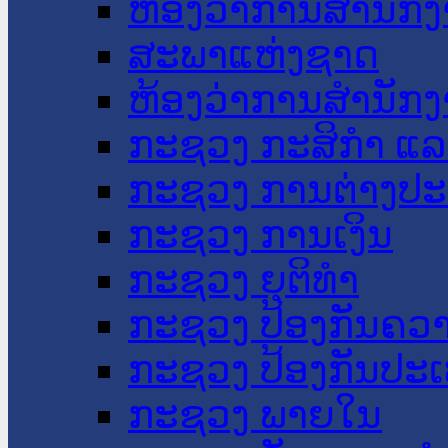
ຫ້ອງວ່າການສໍານັ
ສະພາແຫ່ງຊາດ
ຫ້ອງວ່າການສຳນັກງ
ກະຊວງ ກະສິກຳ ແລະ
ກະຊວງ ການຕ່າງປ
ກະຊວງ ການເງິນ
ກະຊວງ ຍຸຕິທໍາ
ກະຊວງ ປ້ອງກັນຄວ
ກະຊວງ ປ້ອງກັນປະ
ກະຊວງ ພາຍໃນ