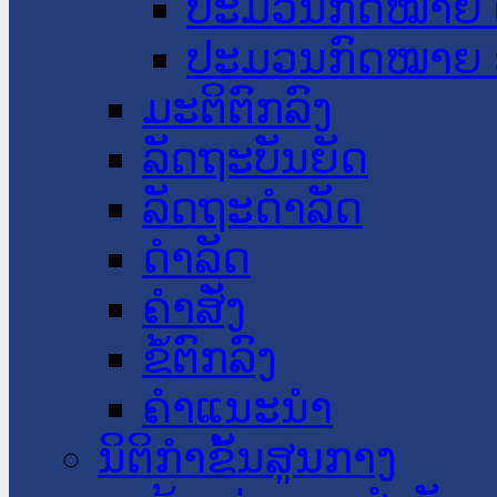
ປະມວນກົດໝາຍ 
ປະມວນກົດໝາຍ 
ມະຕິຕົກລົງ
ລັດຖະບັນຍັດ
ລັດຖະດໍາລັດ
ດໍາລັດ
ຄໍາສັ່ງ
ຂໍ້ຕົກລົງ
ຄໍາແນະນໍາ
ນິຕິກຳຂັ້ນສູນກາງ