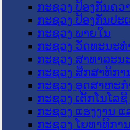
ກະຊວງ ປ້ອງກັນຄວ
ກະຊວງ ປ້ອງກັນປະ
ກະຊວງ ພາຍໃນ
ກະຊວງ ວັດທະນະທຳ
ກະຊວງ ສາທາລະນະ
ກະຊວງ ສຶກສາທິການ
ກະຊວງ ອຸດສາຫະກຳ
ກະຊວງ ເຕັກໂນໂລຊີ
ກະຊວງ ແຮງງານ ແລ
ກະຊວງ ໂຍທາທິການ 