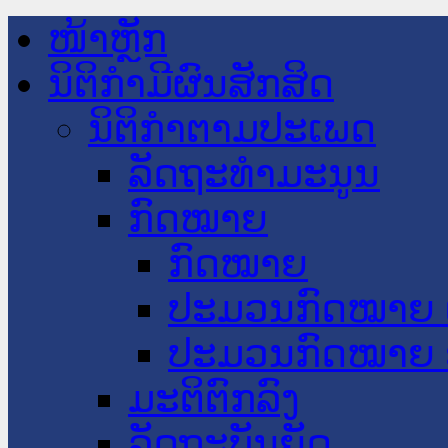
ໜ້າຫຼັກ
ນິຕິກໍາມີຜົນສັກສິດ
ນິຕິກໍາຕາມປະເພດ
ລັດຖະທໍາມະນູນ
ກົດໝາຍ
ກົດໝາຍ
ປະມວນກົດໝາຍ 
ປະມວນກົດໝາຍ 
ມະຕິຕົກລົງ
ລັດຖະບັນຍັດ