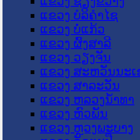
ແຂວງ ຊຽງຂວາງ
ແຂວງ ບໍລິຄໍາໄຊ
ແຂວງ ບໍ່ແກ້ວ
ແຂວງ ຜົ້ງສາລີ
ແຂວງ ວຽງຈັນ
ແຂວງ ສະຫວັນນະເ
ແຂວງ ສາລະວັນ
ແຂວງ ຫລວງນໍ້າທາ
ແຂວງ ຫົວພັນ
ແຂວງ ຫຼວງພະບາງ