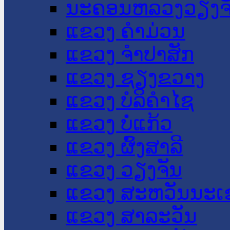
ນະ​ຄອນ​ຫລວງວຽງຈ
ແຂວງ ຄໍາມ່ວນ
ແຂວງ ຈໍາປາສັກ
ແຂວງ ຊຽງຂວາງ
ແຂວງ ບໍລິຄໍາໄຊ
ແຂວງ ບໍ່ແກ້ວ
ແຂວງ ຜົ້ງສາລີ
ແຂວງ ວຽງຈັນ
ແຂວງ ສະຫວັນນະເ
ແຂວງ ສາລະວັນ