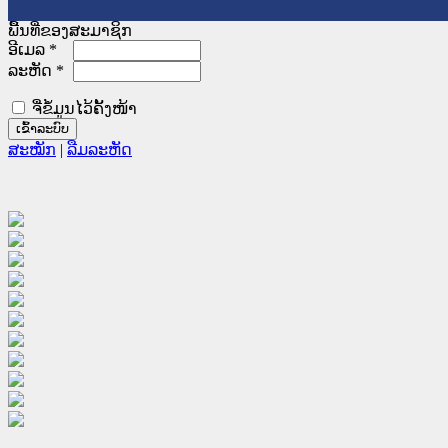
ພື້ນທີ່ຂອງສະມາຊິກ
ອີເມລ
*
ລະຫັດ
*
ຈື່ຂໍ້ມູນໄວ້ຄັ້ງໜ້າ
ສະໝັກ
|
ລືມລະຫັດ