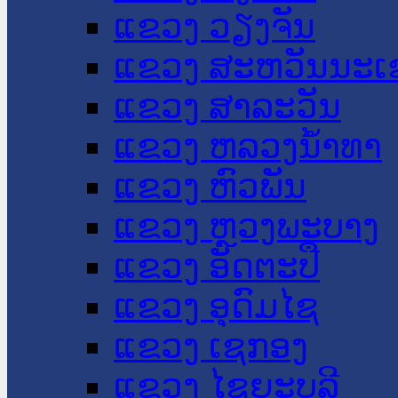
ແຂວງ ວຽງຈັນ
ແຂວງ ສະຫວັນນະເ
ແຂວງ ສາລະວັນ
ແຂວງ ຫລວງນໍ້າທາ
ແຂວງ ຫົວພັນ
ແຂວງ ຫຼວງພະບາງ
ແຂວງ ອັດຕະປື
ແຂວງ ອຸດົມໄຊ
ແຂວງ ເຊກອງ
ແຂວງ ໄຊຍະບູລີ