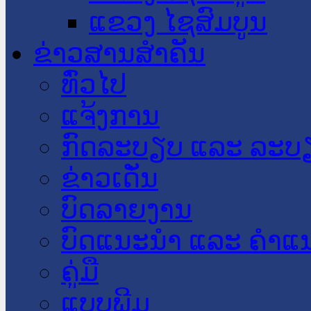
ແຂວງ ໄຊສົມບູນ
ຂ່າວສານສໍາຄັນ
​ທົ່ວ​ໄປ
ແຈ້ງການ
ກົດລະບຽບ ແລະ ລະບ
ຂ່າວເດັ່ນ
ບົດລາຍງານ
ບົດແນະນໍາ ແລະ ຄໍາແ
ຄູ່ມື
ແບບພີມ