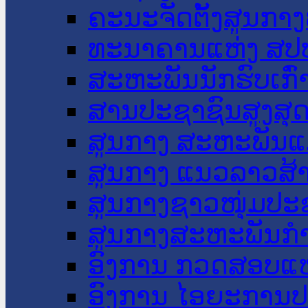
ຄະນະຈັດຕັ້ງສູນກາງ
ທະນາຄານແຫ່ງ ສປ
ສະຫະພັນນັກຮົບເກົ
ສານປະຊາຊົນສູງສຸ
ສູນກາງ ສະຫະພັນແ
ສູນກາງ ແນວລາວສ້
ສູນກາງຊາວໜຸ່ມປະ
ສູນກາງສະຫະພັນກ
ອົງການ ກວດສອບແຫ
ອົງການ ໄອຍະການປ