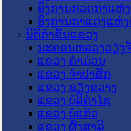
ອົງການກວດກາແຫ່ງ
ອົງການກາແດງແຫ່
ນິຕິກໍາຂັ້ນແຂວງ
ນະ​ຄອນ​ຫລວງວຽງຈ
ແຂວງ ຄໍາມ່ວນ
ແຂວງ ຈໍາປາສັກ
ແຂວງ ຊຽງຂວາງ
ແຂວງ ບໍລິຄໍາໄຊ
ແຂວງ ບໍ່ແກ້ວ
ແຂວງ ຜົ້ງສາລີ