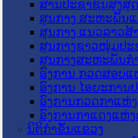
ສານປະຊາຊົນສູງສຸ
ສູນກາງ ສະຫະພັນແ
ສູນກາງ ແນວລາວສ້
ສູນກາງຊາວໜຸ່ມປະ
ສູນກາງສະຫະພັນກ
ອົງການ ກວດສອບແຫ
ອົງການ ໄອຍະການປ
ອົງການກວດກາແຫ່ງ
ອົງການກາແດງແຫ່
ນິຕິກໍາຂັ້ນແຂວງ