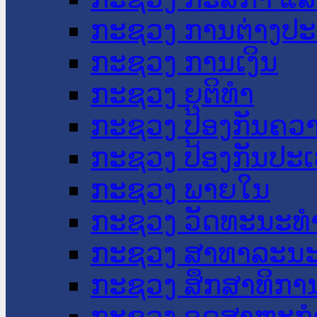
ກະຊວງ ການຕ່າງປ
ກະຊວງ ການເງິນ
ກະຊວງ ຍຸຕິທໍາ
ກະຊວງ ປ້ອງກັນຄວ
ກະຊວງ ປ້ອງກັນປະ
ກະຊວງ ພາຍໃນ
ກະຊວງ ວັດທະນະທຳ
ກະຊວງ ສາທາລະນະ
ກະຊວງ ສຶກສາທິການ
ກະຊວງ ອຸດສາຫະກຳ