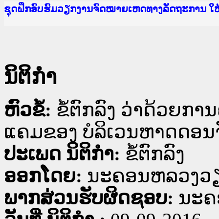
Ministry of Justice Lao PDR
ເຜີຍແຜ່ວັບໄຊຈົດໝາຍເຫດທາງລັດຖະການ ແລະ ແອັບກ
ກະຊວງຍຸຕິທຳ
ຊຸດຝຶກອົບຮົມວຽກງານຈົດໝາຍເຫດທາງລັດຖະການ ໃ
ກອງປະຊຸມທົບທວນຄືນການຈັດຕັ້ງປະຕິບັດວຽກງານຈ
ຝຶກອົບຮົມ ຜູ່ປະສານງານວຽກງານຈົດໝາຍເຫດທາງລັ
ຝຶກອົບຮົມ ຜູ່ປະສານງານວຽກງານຈົດໝາຍເຫດທາງລັດ
ເຜີຍແຜ່ແອັບກົດໝາຍລາວ ແລະ ເວັບໄຊຈົດໝາຍເຫດທ
ເຜີຍແຜ່ແອັບກົດໝາຍລາວ ແລະ ເວັບໄຊຈົດໝາຍເຫດທາ
ຍົກລະດັບວຽກງານຈົດໝາຍເຫດທາງລັດຖະການໃຫ້ຜູ້
ຊຸດຝຶກອົບຮົມວຽກງານຈົດໝາຍເຫດທາງລັດຖະການ ໃ
ນິຕິກໍາ
ຫົວຂໍ້:
ຂໍ້ຕົກລົງ ວ່າດ້ວຍກ
ແຄມຂອງ ບໍລິເວນຫາດດອນຈ
ປະເພດ ນິຕິກໍາ:
ຂໍ້ຕົກລົງ
ອອກໂດຍ:
ນະ​ຄອນ​ຫລວງວຽ
ພາກສ່ວນຮັບຜິດຊອບ:
ນະ​ຄ