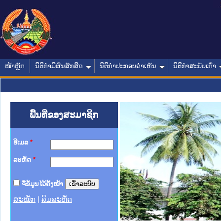
ໜ້າຫຼັກ
ນິຕິກໍາມີຜົນສັກສິດ
ນິຕິກໍາປະກອບຄໍາເຫັນ
ນິຕິກໍາສະບັບເກົ່າ
ພື້ນທີ່ຂອງສະມາຊິກ
ອີເມລ
*
ລະຫັດ
*
ຈື່ຂໍ້ມູນໄວ້ຄັ້ງໜ້າ
ສະໝັກ
|
ລືມລະຫັດ