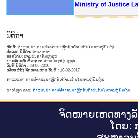
ງລັດຖະການໃຫ້ຜູ້ປະສານງານ
ງປະຕິບັດວຽກງານຈົດໝາຍເຫດ
ານຈົດໝາຍເຫດທາງລັດຖະການ
ານຈົດໝາຍເຫດທາງລັດຖະການ
ະ ເວັບໄຊຈົດໝາຍເຫດທາງ
ະ ເວັບໄຊຈົດໝາຍເຫດທາງ
ເຫດທາງລັດຖະການ ໃຫ້ຜູ້
ເຫດທາງລັດຖະການ ໃຫ້ຜູ້
Ministry of Justice Lao
ານສັນຕິບານປະຊາຊົນ
ຄານຕຳຫຼວດປະຊາຊົນ
າຊົນ ພາກເໜືອ
ຊາຊົນ ພາກກາງ
າກເໜືອ
າກກາງ
ະການ
າກໃຕ້
ນິຕິກໍາ
ຫົວຂໍ້:
ຄຳແນະນຳ ການພິຈາລະນາຫຼັກຊັບຄ້ຳປະກັນໃນການກູ້ຢືມເງິນ
ປະເພດ ນິຕິກໍາ:
ຄໍາແນະນໍາ
ອອກໂດຍ:
ສານປະຊາຊົນສູງສຸດ
ພາກສ່ວນຮັບຜິດຊອບ:
ສານປະຊາຊົນສູງສຸດ
ວັນທີ່ ນິຕິກໍາ :
29-06-2016
ເຜີຍແຜ່ລົງ ຈົດໝາຍເຫດ ວັນທີ່ :
10-02-2017
ຄຳແນະນຳ ການພິຈາລະນາຫຼັກຊັບຄ້ຳປະກັນໃນການກູ້ຢືມເງິນ
ດາວໂຫຼດ ລາວ:
ຄຳແນະນຳ ການພິຈາລະນາຫຼັກຊັບຄ້ຳປະກັນໃນການກູ້ຢືມເງິນ
ຈົດ​ໝາຍ​ເຫດ​ທາງ​ລ
ໂດຍ: ກ
ສະ​ຫງວນ​ລ