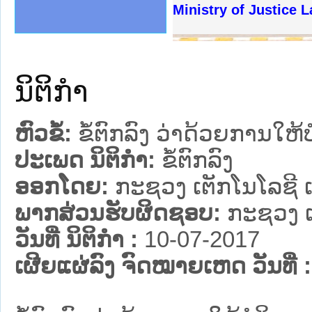
ງລັດຖະການໃຫ້ຜູ້ປະສານງານ
້ງປະຕິບັດວຽກງານຈົດໝາຍເຫດ
ງານຈົດໝາຍເຫດທາງລັດຖະການ
ງານຈົດໝາຍເຫດທາງລັດຖະການ
ລະ ເວັບໄຊຈົດໝາຍເຫດທາງ
ລະ ເວັບໄຊຈົດໝາຍເຫດທາງ
ຍເຫດທາງລັດຖະການ ໃຫ້ຜູ້
ຍເຫດທາງລັດຖະການ ໃຫ້ຜູ້
Ministry of Justice 
ຄານສັນຕິບານປະຊາຊົນ
າຄານຕຳຫຼວດປະຊາຊົນ
ຊາຊົນ ພາກເໜືອ
ຊາຊົນ ພາກກາງ
ພາກເໜືອ
າກກາງ
ຖະການ
າກໃຕ້
ນິຕິກໍາ
ຫົວຂໍ້:
ຂໍ້ຕົກລົງ ວ່າດ້ວຍການໃຫ້
ປະເພດ ນິຕິກໍາ:
ຂໍ້ຕົກລົງ
ອອກໂດຍ:
ກະຊວງ ເຕັກໂນໂລຊີ 
ພາກສ່ວນຮັບຜິດຊອບ:
ກະຊວງ ເ
ວັນທີ່ ນິຕິກໍາ :
10-07-2017
ເຜີຍແຜ່ລົງ ຈົດໝາຍເຫດ ວັນທີ່ :