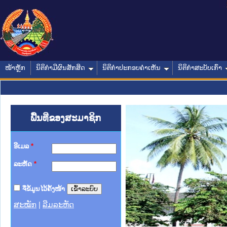
ໜ້າຫຼັກ
ນິຕິກໍາມີຜົນສັກສິດ
ນິຕິກໍາປະກອບຄໍາເຫັນ
ນິຕິກໍາສະບັບເກົ່າ
ພື້ນທີ່ຂອງສະມາຊິກ
ອີເມລ
*
ລະຫັດ
*
ຈື່ຂໍ້ມູນໄວ້ຄັ້ງໜ້າ
ສະໝັກ
|
ລືມລະຫັດ