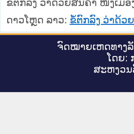
ຂໍ້ຕົກລົງ ວ່າດ້ວຍສິນຄ້າ ໜຶ່ງເ
ດາວໂຫຼດ ລາວ:
ຂໍ້ຕົກລົງ ວ່າດ້
ຈົດ​ໝາຍ​ເຫດ​ທາງ​ລ
ໂດຍ: ກ
ສະ​ຫງວນ​ລ