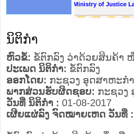
ງລັດຖະການໃຫ້ຜູ້ປະສານງານ
້ງປະຕິບັດວຽກງານຈົດໝາຍເຫດ
ງານຈົດໝາຍເຫດທາງລັດຖະການ
ງານຈົດໝາຍເຫດທາງລັດຖະການ
ລະ ເວັບໄຊຈົດໝາຍເຫດທາງ
ລະ ເວັບໄຊຈົດໝາຍເຫດທາງ
ຍເຫດທາງລັດຖະການ ໃຫ້ຜູ້
ຍເຫດທາງລັດຖະການ ໃຫ້ຜູ້
Ministry of Justice Lao 
ຄານສັນຕິບານປະຊາຊົນ
າຄານຕຳຫຼວດປະຊາຊົນ
ຊາຊົນ ພາກເໜືອ
ຊາຊົນ ພາກກາງ
ພາກເໜືອ
າກກາງ
ຖະການ
າກໃຕ້
ນິຕິກໍາ
ຫົວຂໍ້:
ຂໍ້ຕົກລົງ ວ່າດ້ວຍສິນຄ້າ
ປະເພດ ນິຕິກໍາ:
ຂໍ້ຕົກລົງ
ອອກໂດຍ:
ກະຊວງ ອຸດສາຫະກຳ
ພາກສ່ວນຮັບຜິດຊອບ:
ກະຊວງ 
ວັນທີ່ ນິຕິກໍາ :
01-08-2017
ເຜີຍແຜ່ລົງ ຈົດໝາຍເຫດ ວັນທີ່ :