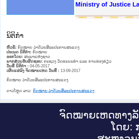
ງລັດຖະການໃຫ້ຜູ້ປະສານງານ
ງປະຕິບັດວຽກງານຈົດໝາຍເຫດ
ານຈົດໝາຍເຫດທາງລັດຖະການ
ານຈົດໝາຍເຫດທາງລັດຖະການ
ະ ເວັບໄຊຈົດໝາຍເຫດທາງ
ະ ເວັບໄຊຈົດໝາຍເຫດທາງ
ເຫດທາງລັດຖະການ ໃຫ້ຜູ້
ເຫດທາງລັດຖະການ ໃຫ້ຜູ້
Ministry of Justice 
ານສັນຕິບານປະຊາຊົນ
ຄານຕຳຫຼວດປະຊາຊົນ
າຊົນ ພາກເໜືອ
ຊາຊົນ ພາກກາງ
າກເໜືອ
າກກາງ
ະການ
າກໃຕ້
ນິຕິກໍາ
ຫົວຂໍ້:
ກົດໝາຍ ວ່າດ້ວຍສິລະປະການສະແດງ
ປະເພດ ນິຕິກໍາ:
ກົດໝາຍ
ອອກໂດຍ:
ສະພາແຫ່ງຊາດ
ພາກສ່ວນຮັບຜິດຊອບ:
ກະຊວງ ວັດທະນະທຳ ແລະ ການທ່ອງທ່ຽວ
ວັນທີ່ ນິຕິກໍາ :
04-05-2017
ເຜີຍແຜ່ລົງ ຈົດໝາຍເຫດ ວັນທີ່ :
13-09-2017
ກົດໝາຍ ວ່າດ້ວຍສິລະປະການສະແດງ
ດາວໂຫຼດ ລາວ:
ກົດໝາຍ ວ່າດ້ວຍສິລະປະການສະແດງ
ຈົດ​ໝາຍ​ເຫດ​ທາງ​ລ
ໂດຍ: ກ
ສະ​ຫງວນ​ລ