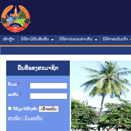
ໜ້າຫຼັກ
ນິຕິກໍາມີຜົນສັກສິດ
ນິຕິກໍາປະກອບຄໍາເຫັນ
ນິຕິກໍາສະບັບເກົ່າ
ພື້ນທີ່ຂອງສະມາຊິກ
ອີເມລ
*
ລະຫັດ
*
ຈື່ຂໍ້ມູນໄວ້ຄັ້ງໜ້າ
ສະໝັກ
|
ລືມລະຫັດ