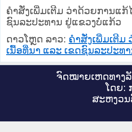
ຄຳສັ່ງເພີ່ມເຕີມ ວ່າດ້ວຍການແ
ຊົນລະປະທານ ຢູ່ແຂວງບໍ່ແກ້ວ
ດາວໂຫຼດ ລາວ:
ຄຳສັ່ງເພີ່ມເຕ
ເນື້ອທີ່ນາ ແລະ ເຂດຊົນລະປະທານ
ຈົດ​ໝາຍ​ເຫດ​ທາງ​ລ
ໂດຍ: ກ
ສະ​ຫງວນ​ລ