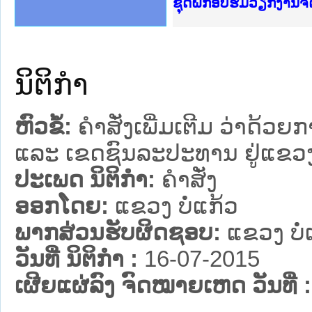
Ministry of Justice 
ເຜີຍແຜ່ວັບໄຊຈົດໝາຍເ
ກະຊວງຍຸຕິທຳ
ຊຸດຝຶກອົບຮົມວຽກງານ
ກອງປະຊຸມທົບທວນຄືນກ
ຝຶກອົບຮົມ ຜູ່ປະສານ
ຝຶກອົບຮົມ ຜູ່ປະສານງ
ເຜີຍແຜ່ແອັບກົດໝາຍລ
ເຜີຍແຜ່ແອັບກົດໝາຍລາ
ຍົກລະດັບວຽກງານຈົດໝ
ຊຸດຝຶກອົບຮົມວຽກງານ
ນິຕິກໍາ
ຫົວຂໍ້:
ຄຳສັ່ງເພີ່ມເຕີມ ວ່າດ້ວ
ແລະ ເຂດຊົນລະປະທານ ຢູ່ແຂວງບ
ປະເພດ ນິຕິກໍາ:
ຄໍາສັ່ງ
ອອກໂດຍ:
ແຂວງ ບໍ່ແກ້ວ
ພາກສ່ວນຮັບຜິດຊອບ:
ແຂວງ ບໍ່
ວັນທີ່ ນິຕິກໍາ :
16-07-2015
ເຜີຍແຜ່ລົງ ຈົດໝາຍເຫດ ວັນທີ່ :