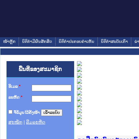
ໜ້າຫຼັກ
ນິຕິກໍາມີຜົນສັກສິດ
ນິຕິກໍາປະກອບຄໍາເຫັນ
ນິຕິກໍາສະບັບເກົ່າ
ຂ່
ພື້ນທີ່ຂອງສະມາຊິກ
ອີເມລ
*
ລະຫັດ
*
ຈື່ຂໍ້ມູນໄວ້ຄັ້ງໜ້າ
ສະໝັກ
|
ລືມລະຫັດ