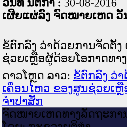
ວັນທີ່ ນິຕິກໍາ :
30-08-2016
ເຜີຍແຜ່ລົງ ຈົດໝາຍເຫດ ວັນທ
ຂໍ້ຕົກລົງ ວ່າດ້ວຍການຈັດຕັ
ຊ່ວຍເຫຼືອຜູ້ດ້ອຍໂອກາດທາ
ດາວໂຫຼດ ລາວ:
ຂໍ້ຕົກລົງ ວ
ເຄື່ອນໄຫວ ຂອງສູນຊ່ວຍເຫຼ
ຈຳປາສັກ
ຈົດ​ໝາຍ​ເຫດ​ທາງ​ລັດ​ຖະ​ກາ
ໂດຍ: ກະ​ຊວງຍຸ​ຕິ​ທຳ