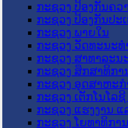
ກະຊວງ ປ້ອງກັນຄວ
ກະຊວງ ປ້ອງກັນປະ
ກະຊວງ ພາຍໃນ
ກະຊວງ ວັດທະນະທຳ
ກະຊວງ ສາທາລະນະ
ກະຊວງ ສຶກສາທິການ
ກະຊວງ ອຸດສາຫະກຳ
ກະຊວງ ເຕັກໂນໂລຊີ
ກະຊວງ ແຮງງານ ແລ
ກະຊວງ ໂຍທາທິການ 