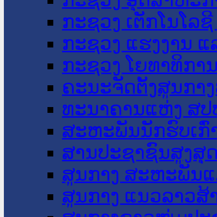
ກະຊວງ ເຕັກໂນໂລຊີ
ກະຊວງ ແຮງງານ ແລ
ກະຊວງ ໂຍທາທິການ 
ຄະນະຈັດຕັ້ງສູນກາງ
ທະນາຄານແຫ່ງ ສປ
ສະຫະພັນນັກຮົບເກົ
ສານປະຊາຊົນສູງສຸ
ສູນກາງ ສະຫະພັນແ
ສູນກາງ ແນວລາວສ້