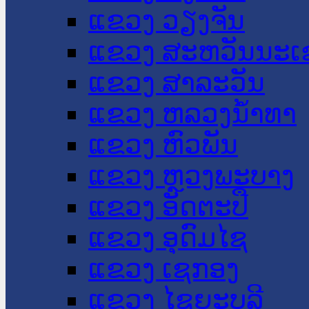
ແຂວງ ວຽງຈັນ
ແຂວງ ສະຫວັນນະເ
ແຂວງ ສາລະວັນ
ແຂວງ ຫລວງນໍ້າທາ
ແຂວງ ຫົວພັນ
ແຂວງ ຫຼວງພະບາງ
ແຂວງ ອັດຕະປື
ແຂວງ ອຸດົມໄຊ
ແຂວງ ເຊກອງ
ແຂວງ ໄຊຍະບູລີ