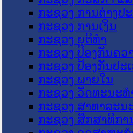
ກະຊວງ ການຕ່າງປ
ກະຊວງ ການເງິນ
ກະຊວງ ຍຸຕິທໍາ
ກະຊວງ ປ້ອງກັນຄວ
ກະຊວງ ປ້ອງກັນປະ
ກະຊວງ ພາຍໃນ
ກະຊວງ ວັດທະນະທຳ
ກະຊວງ ສາທາລະນະ
ກະຊວງ ສຶກສາທິການ
ກະຊວງ ອຸດສາຫະກຳ