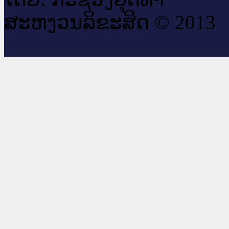
ສະ​ຫງວນ​ລິ​ຂະ​ສິດ © 2013