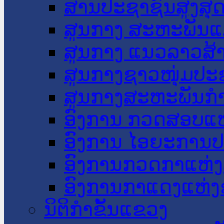
ສານປະຊາຊົນສູງສຸ
ສູນກາງ ສະຫະພັນແ
ສູນກາງ ແນວລາວສ້
ສູນກາງຊາວໜຸ່ມປະ
ສູນກາງສະຫະພັນກ
ອົງການ ກວດສອບແຫ
ອົງການ ໄອຍະການປ
ອົງການກວດກາແຫ່ງ
ອົງການກາແດງແຫ່
ນິຕິກໍາຂັ້ນແຂວງ