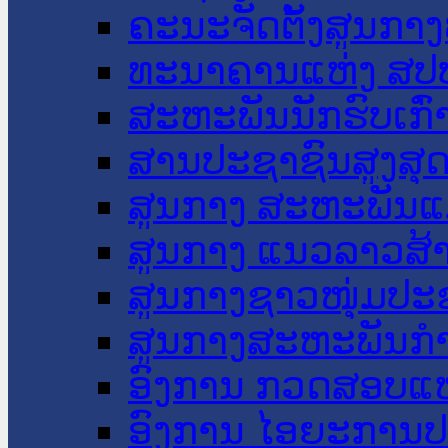
ຄະນະຈັດຕັ້ງສູນກາງ
ທະນາຄານແຫ່ງ ສປ
ສະຫະພັນນັກຮົບເກົ
ສານປະຊາຊົນສູງສຸ
ສູນກາງ ສະຫະພັນແ
ສູນກາງ ແນວລາວສ້
ສູນກາງຊາວໜຸ່ມປະ
ສູນກາງສະຫະພັນກ
ອົງການ ກວດສອບແຫ
ອົງການ ໄອຍະການປ