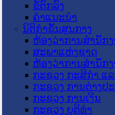
ຂໍ້ຕົກລົງ
ຄໍາແນະນໍາ
ນິຕິກໍາຂັ້ນສູນກາງ
ຫ້ອງວ່າການສໍານັ
ສະພາແຫ່ງຊາດ
ຫ້ອງວ່າການສຳນັກງ
ກະຊວງ ກະສິກຳ ແລະ
ກະຊວງ ການຕ່າງປ
ກະຊວງ ການເງິນ
ກະຊວງ ຍຸຕິທໍາ