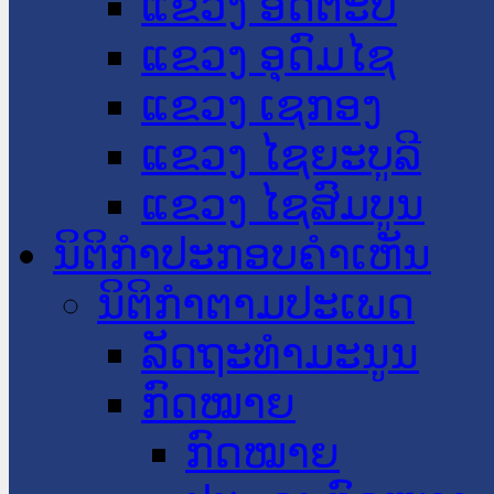
ແຂວງ ອັດຕະປື
ແຂວງ ອຸດົມໄຊ
ແຂວງ ເຊກອງ
ແຂວງ ໄຊຍະບູລີ
ແຂວງ ໄຊສົມບູນ
ນິຕິກໍາປະກອບຄໍາເຫັນ
ນິຕິກໍາຕາມປະເພດ
ລັດຖະທໍາມະນູນ
ກົດໝາຍ
ກົດໝາຍ