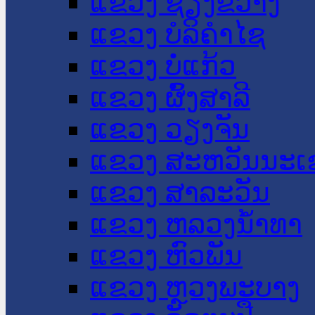
ແຂວງ ຊຽງຂວາງ
ແຂວງ ບໍລິຄໍາໄຊ
ແຂວງ ບໍ່ແກ້ວ
ແຂວງ ຜົ້ງສາລີ
ແຂວງ ວຽງຈັນ
ແຂວງ ສະຫວັນນະເ
ແຂວງ ສາລະວັນ
ແຂວງ ຫລວງນໍ້າທາ
ແຂວງ ຫົວພັນ
ແຂວງ ຫຼວງພະບາງ