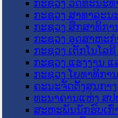
ກະຊວງ ວັດທະນະທຳ
ກະຊວງ ສາທາລະນະ
ກະຊວງ ສຶກສາທິການ
ກະຊວງ ອຸດສາຫະກຳ
ກະຊວງ ເຕັກໂນໂລຊີ
ກະຊວງ ແຮງງານ ແລ
ກະຊວງ ໂຍທາທິການ 
ຄະນະຈັດຕັ້ງສູນກາງ
ທະນາຄານແຫ່ງ ສປ
ສະຫະພັນນັກຮົບເກົ