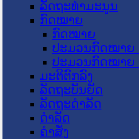
ລັດຖະທໍາມະນູນ
ກົດໝາຍ
ກົດໝາຍ
ປະມວນກົດໝາຍ 
ປະມວນກົດໝາຍ 
ມະຕິຕົກລົງ
ລັດຖະບັນຍັດ
ລັດຖະດໍາລັດ
ດໍາລັດ
ຄໍາສັ່ງ