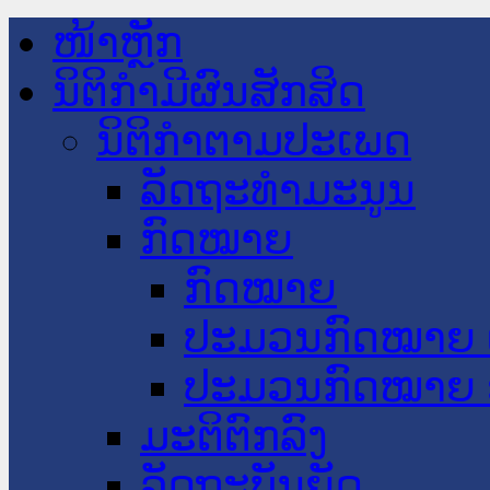
ໜ້າຫຼັກ
ນິຕິກໍາມີຜົນສັກສິດ
ນິຕິກໍາຕາມປະເພດ
ລັດຖະທໍາມະນູນ
ກົດໝາຍ
ກົດໝາຍ
ປະມວນກົດໝາຍ 
ປະມວນກົດໝາຍ 
ມະຕິຕົກລົງ
ລັດຖະບັນຍັດ