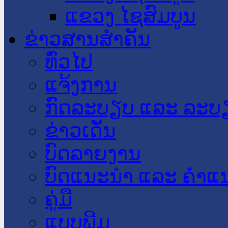
ແຂວງ ໄຊສົມບູນ
ຂ່າວສານສໍາຄັນ
​ທົ່ວ​ໄປ
ແຈ້ງການ
ກົດລະບຽບ ແລະ ລະບ
ຂ່າວເດັ່ນ
ບົດລາຍງານ
ບົດແນະນໍາ ແລະ ຄໍາແ
ຄູ່ມື
ແບບພີມ