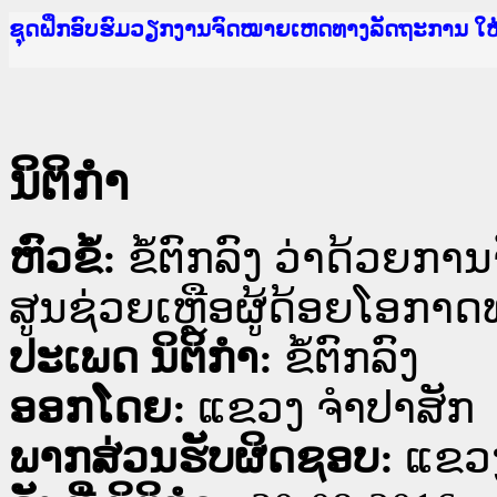
Ministry of Justice Lao PDR
ເຜີຍແຜ່ວັບໄຊຈົດໝາຍເຫດທາງລັດຖະການ ແລະ ແອັບກ
ກະຊວງຍຸຕິທຳ
ຊຸດຝຶກອົບຮົມວຽກງານຈົດໝາຍເຫດທາງລັດຖະການ ໃ
ກອງປະຊຸມທົບທວນຄືນການຈັດຕັ້ງປະຕິບັດວຽກງານຈ
ຝຶກອົບຮົມ ຜູ່ປະສານງານວຽກງານຈົດໝາຍເຫດທາງລັ
ຝຶກອົບຮົມ ຜູ່ປະສານງານວຽກງານຈົດໝາຍເຫດທາງລັດ
ເຜີຍແຜ່ແອັບກົດໝາຍລາວ ແລະ ເວັບໄຊຈົດໝາຍເຫດທ
ເຜີຍແຜ່ແອັບກົດໝາຍລາວ ແລະ ເວັບໄຊຈົດໝາຍເຫດທາ
ຍົກລະດັບວຽກງານຈົດໝາຍເຫດທາງລັດຖະການໃຫ້ຜູ້
ຊຸດຝຶກອົບຮົມວຽກງານຈົດໝາຍເຫດທາງລັດຖະການ ໃ
ນິຕິກໍາ
ຫົວຂໍ້:
ຂໍ້ຕົກລົງ ວ່າດ້ວຍກ
ສູນຊ່ວຍເຫຼືອຜູ້ດ້ອຍໂອກາ
ປະເພດ ນິຕິກໍາ:
ຂໍ້ຕົກລົງ
ອອກໂດຍ:
ແຂວງ ຈໍາປາສັກ
ພາກສ່ວນຮັບຜິດຊອບ:
ແຂວງ