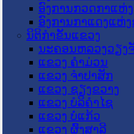
ອົງການກວດກາແຫ່ງ
ອົງການກາແດງແຫ່
ນິຕິກໍາຂັ້ນແຂວງ
ນະ​ຄອນ​ຫລວງວຽງຈ
ແຂວງ ຄໍາມ່ວນ
ແຂວງ ຈໍາປາສັກ
ແຂວງ ຊຽງຂວາງ
ແຂວງ ບໍລິຄໍາໄຊ
ແຂວງ ບໍ່ແກ້ວ
ແຂວງ ຜົ້ງສາລີ