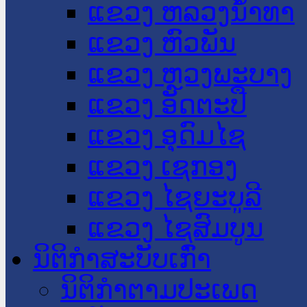
ແຂວງ ຫລວງນໍ້າທາ
ແຂວງ ຫົວພັນ
ແຂວງ ຫຼວງພະບາງ
ແຂວງ ອັດຕະປື
ແຂວງ ອຸດົມໄຊ
ແຂວງ ເຊກອງ
ແຂວງ ໄຊຍະບູລີ
ແຂວງ ໄຊສົມບູນ
ນິຕິກໍາສະບັບເກົ່າ
ນິຕິກຳຕາມປະເພດ