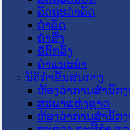
ລັດຖະດໍາລັດ
ດໍາລັດ
ຄໍາສັ່ງ
ຂໍ້ຕົກລົງ
ຄໍາແນະນໍາ
ນິຕິກໍາຂັ້ນສູນກາງ
ຫ້ອງວ່າການສໍານັ
ສະພາແຫ່ງຊາດ
ຫ້ອງວ່າການສຳນັກງ
ກະຊວງ ກະສິກຳ ແລະ