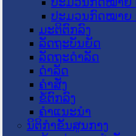
ປະມວນກົດໝາຍ 
ປະມວນກົດໝາຍ 
ມະຕິຕົກລົງ
ລັດຖະບັນຍັດ
ລັດຖະດໍາລັດ
ດໍາລັດ
ຄໍາສັ່ງ
ຂໍ້ຕົກລົງ
ຄໍາແນະນໍາ
ນິຕິກຳຂັ້ນສູນກາງ