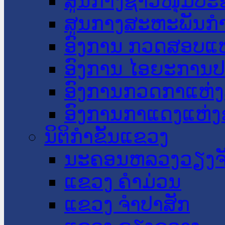
ສູນກາງຊາວໜຸ່ມປະ
ສູນກາງສະຫະພັນກ
ອົງການ ກວດສອບແຫ
ອົງການ ໄອຍະການປ
ອົງການກວດກາແຫ່ງ
ອົງການກາແດງແຫ່
ນິຕິກໍາຂັ້ນແຂວງ
ນະ​ຄອນ​ຫລວງວຽງຈ
ແຂວງ ຄໍາມ່ວນ
ແຂວງ ຈໍາປາສັກ