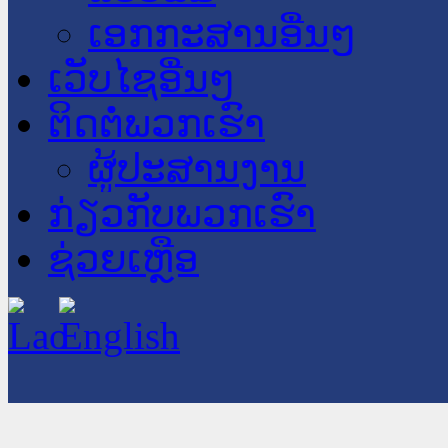
ເອກກະສານອື່ນໆ
ເວັບໄຊອື່ນໆ
ຕິດຕໍ່ພວກເຮົາ
ຜູ້ປະສານງານ
ກ່ຽວກັບພວກເຮົາ
ຊ່ວຍເຫຼືອ