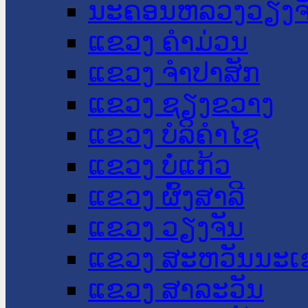
ນະ​ຄອນ​ຫລວງວຽງຈ
ແຂວງ ຄໍາມ່ວນ
ແຂວງ ຈໍາປາສັກ
ແຂວງ ຊຽງຂວາງ
ແຂວງ ບໍລິຄໍາໄຊ
ແຂວງ ບໍ່ແກ້ວ
ແຂວງ ຜົ້ງສາລີ
ແຂວງ ວຽງຈັນ
ແຂວງ ສະຫວັນນະເ
ແຂວງ ສາລະວັນ