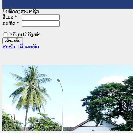
ພື້ນທີ່ຂອງສະມາຊິກ
ອີເມລ
*
ລະຫັດ
*
ຈື່ຂໍ້ມູນໄວ້ຄັ້ງໜ້າ
ສະໝັກ
|
ລືມລະຫັດ