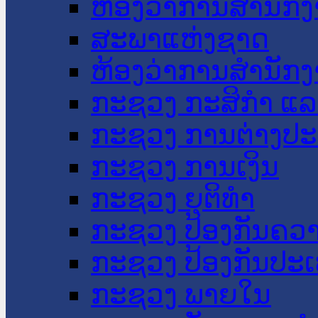
ຫ້ອງວ່າການສໍານັ
ສະພາແຫ່ງຊາດ
ຫ້ອງວ່າການສຳນັກງ
ກະຊວງ ກະສິກຳ ແລະ
ກະຊວງ ການຕ່າງປ
ກະຊວງ ການເງິນ
ກະຊວງ ຍຸຕິທໍາ
ກະຊວງ ປ້ອງກັນຄວ
ກະຊວງ ປ້ອງກັນປະ
ກະຊວງ ພາຍໃນ