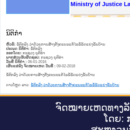
ງລັດຖະການໃຫ້ຜູ້ປະສານງານ
ງປະຕິບັດວຽກງານຈົດໝາຍເຫດ
ານຈົດໝາຍເຫດທາງລັດຖະການ
ານຈົດໝາຍເຫດທາງລັດຖະການ
ະ ເວັບໄຊຈົດໝາຍເຫດທາງ
ະ ເວັບໄຊຈົດໝາຍເຫດທາງ
ເຫດທາງລັດຖະການ ໃຫ້ຜູ້
ເຫດທາງລັດຖະການ ໃຫ້ຜູ້
Ministry of Justice La
ານສັນຕິບານປະຊາຊົນ
ຄານຕຳຫຼວດປະຊາຊົນ
າຊົນ ພາກເໜືອ
ຊາຊົນ ພາກກາງ
າກເໜືອ
າກກາງ
ະການ
າກໃຕ້
ນິຕິກໍາ
ຫົວຂໍ້:
ຂໍ້ຕົກລົງ ວ່າດ້ວຍການສ້າງຕັ້ງຄະນະແກ້ໄຂຂໍ້ຂັດແຍ່ງຂັ້ນບ້ານ
ປະເພດ ນິຕິກໍາ:
ຂໍ້ຕົກລົງ
ອອກໂດຍ:
ກະຊວງ ຍຸຕິທໍາ
ພາກສ່ວນຮັບຜິດຊອບ:
ກະຊວງ ຍຸຕິທໍາ
ວັນທີ່ ນິຕິກໍາ :
06-01-2016
ເຜີຍແຜ່ລົງ ຈົດໝາຍເຫດ ວັນທີ່ :
09-02-2018
ຂໍ້ຕົກລົງ ວ່າດ້ວຍການສ້າງຕັ້ງຄະນະແກ້ໄຂຂໍ້ຂັດແຍ່ງຂັ້ນບ້ານ
ດາວໂຫຼດ ລາວ:
ຂໍ້ຕົກລົງ ວ່າດ້ວຍການສ້າງຕັ້ງຄະນະແກ້ໄຂຂໍ້ຂັດແຍ່ງຂັ້ນບ້ານ
ຈົດ​ໝາຍ​ເຫດ​ທາງ​ລ
ໂດຍ: ກ
ສະ​ຫງວນ​ລ