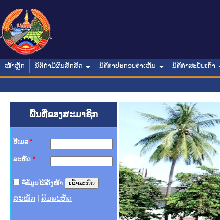
ໜ້າຫຼັກ
ນິຕິກໍາມີຜົນສັກສິດ
ນິຕິກໍາປະກອບຄໍາເຫັນ
ນິຕິກໍາສະບັບເກົ່າ
ພື້ນທີ່ຂອງສະມາຊິກ
ອີເມລ
*
ລະຫັດ
*
ຈື່ຂໍ້ມູນໄວ້ຄັ້ງໜ້າ
ສະໝັກ
|
ລືມລະຫັດ