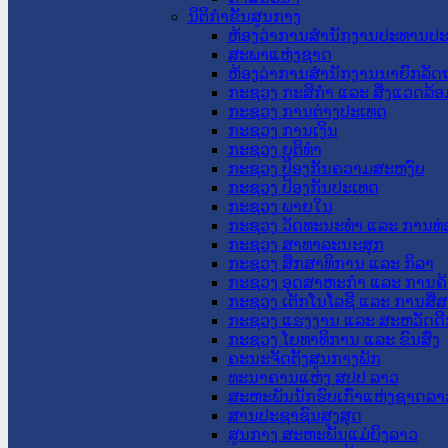
ນິຕິກໍາຂັ້ນສູນກາງ
ຫ້ອງວ່າການສໍານັກງານປະທານປ
ສະພາແຫ່ງຊາດ
ຫ້ອງວ່າການສຳນັກງານນາຍົກລັດຖ
ກະຊວງ ກະສິກຳ ແລະ ສິ່ງແວດລ້ອ
ກະຊວງ ການຕ່າງປະເທດ
ກະຊວງ ການເງິນ
ກະຊວງ ຍຸຕິທໍາ
ກະຊວງ ປ້ອງກັນຄວາມສະຫງົບ
ກະຊວງ ປ້ອງກັນປະເທດ
ກະຊວງ ພາຍໃນ
ກະຊວງ ວັດທະນະທຳ ແລະ ການທ່
ກະຊວງ ສາທາລະນະສຸກ
ກະຊວງ ສຶກສາທິການ ແລະ ກິລາ
ກະຊວງ ອຸດສາຫະກຳ ແລະ ການຄ້
ກະຊວງ ເຕັກໂນໂລຊີ ແລະ ການສື່
ກະຊວງ ແຮງງານ ແລະ ສະຫວັດດີ
ກະຊວງ ໂຍທາທິການ ແລະ ຂົນສົ່ງ
ຄະນະຈັດຕັ້ງສູນກາງພັກ
ທະນາຄານແຫ່ງ ສປປ ລາວ
ສະຫະພັນນັກຮົບເກົ່າແຫ່ງຊາດລາ
ສານປະຊາຊົນສູງສຸດ
ສູນກາງ ສະຫະພັນແມ່ຍິງລາວ