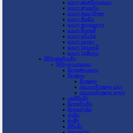
ແຂວງ ສະຫວັນນະເຂດ
ແຂວງ ສາລະວັນ
ແຂວງ ຫລວງນໍ້າທາ
ແຂວງ ຫົວພັນ
ແຂວງ ຫຼວງພະບາງ
ແຂວງ ອັດຕະປື
ແຂວງ ອຸດົມໄຊ
ແຂວງ ເຊກອງ
ແຂວງ ໄຊຍະບູລີ
ແຂວງ ໄຊສົມບູນ
ນິຕິກໍາສະບັບເກົ່າ
ນິຕິກຳຕາມປະເພດ
ລັດຖະທໍາມະນູນ
ກົດໝາຍ
ກົດໝາຍ
ປະມວນກົດໝາຍ ແພ່ງ
ປະມວນກົດໝາຍ ອາຍາ
ມະຕິຕົກລົງ
ລັດຖະບັນຍັດ
ລັດຖະດໍາລັດ
ດໍາລັດ
ຄໍາສັ່ງ
ຂໍ້ຕົກລົງ
ຄໍາແນະນໍາ