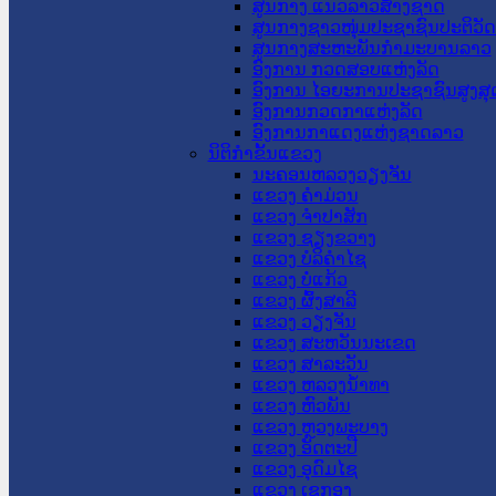
ສູນກາງ ແນວລາວສ້າງຊາດ
ສູນກາງຊາວໜຸ່ມປະຊາຊົນປະຕິວັ
ສູນກາງສະຫະພັນກຳມະບານລາວ
ອົງການ ກວດສອບແຫ່ງລັດ
ອົງການ ໄອຍະການປະຊາຊົນສູງສຸ
ອົງການກວດກາແຫ່ງລັດ
ອົງການກາແດງແຫ່ງຊາດລາວ
ນິຕິກໍາຂັ້ນແຂວງ
ນະ​ຄອນ​ຫລວງວຽງຈັນ
ແຂວງ ຄໍາມ່ວນ
ແຂວງ ຈໍາປາສັກ
ແຂວງ ຊຽງຂວາງ
ແຂວງ ບໍລິຄໍາໄຊ
ແຂວງ ບໍ່ແກ້ວ
ແຂວງ ຜົ້ງສາລີ
ແຂວງ ວຽງຈັນ
ແຂວງ ສະຫວັນນະເຂດ
ແຂວງ ສາລະວັນ
ແຂວງ ຫລວງນໍ້າທາ
ແຂວງ ຫົວພັນ
ແຂວງ ຫຼວງພະບາງ
ແຂວງ ອັດຕະປື
ແຂວງ ອຸດົມໄຊ
ແຂວງ ເຊກອງ