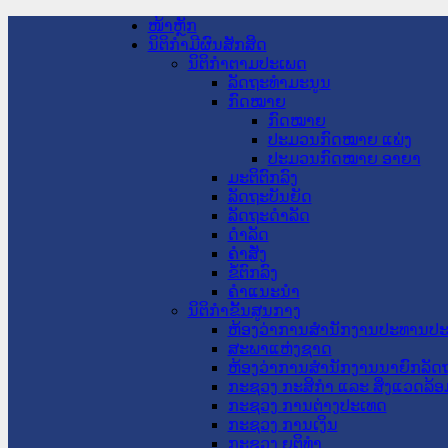
ໜ້າຫຼັກ
ນິຕິກໍາມີຜົນສັກສິດ
ນິຕິກໍາຕາມປະເພດ
ລັດຖະທໍາມະນູນ
ກົດໝາຍ
ກົດໝາຍ
ປະມວນກົດໝາຍ ແພ່ງ
ປະມວນກົດໝາຍ ອາຍາ
ມະຕິຕົກລົງ
ລັດຖະບັນຍັດ
ລັດຖະດໍາລັດ
ດໍາລັດ
ຄໍາສັ່ງ
ຂໍ້ຕົກລົງ
ຄໍາແນະນໍາ
ນິຕິກໍາຂັ້ນສູນກາງ
ຫ້ອງວ່າການສໍານັກງານປະທານປ
ສະພາແຫ່ງຊາດ
ຫ້ອງວ່າການສຳນັກງານນາຍົກລັດຖ
ກະຊວງ ກະສິກຳ ແລະ ສິ່ງແວດລ້ອ
ກະຊວງ ການຕ່າງປະເທດ
ກະຊວງ ການເງິນ
ກະຊວງ ຍຸຕິທໍາ