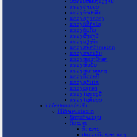
ນະ​ຄອນ​ຫລວງວຽງຈັນ
ແຂວງ ຄໍາມ່ວນ
ແຂວງ ຈໍາປາສັກ
ແຂວງ ຊຽງຂວາງ
ແຂວງ ບໍລິຄໍາໄຊ
ແຂວງ ບໍ່ແກ້ວ
ແຂວງ ຜົ້ງສາລີ
ແຂວງ ວຽງຈັນ
ແຂວງ ສະຫວັນນະເຂດ
ແຂວງ ສາລະວັນ
ແຂວງ ຫລວງນໍ້າທາ
ແຂວງ ຫົວພັນ
ແຂວງ ຫຼວງພະບາງ
ແຂວງ ອັດຕະປື
ແຂວງ ອຸດົມໄຊ
ແຂວງ ເຊກອງ
ແຂວງ ໄຊຍະບູລີ
ແຂວງ ໄຊສົມບູນ
ນິຕິກໍາປະກອບຄໍາເຫັນ
ນິຕິກໍາຕາມປະເພດ
ລັດຖະທໍາມະນູນ
ກົດໝາຍ
ກົດໝາຍ
ປະມວນກົດໝາຍ ແພ່ງ