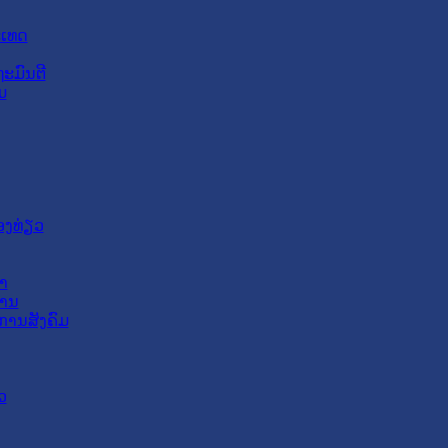
ະເທດ
ະມົນຕີ
ມ
ອງທ່ຽວ
າ
ສານ
ການສັງຄົມ
ວ