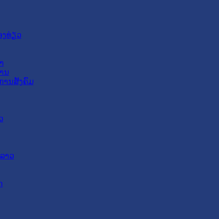
ອງທ່ຽວ
າ
ສານ
ການສັງຄົມ
ວ
ດລາວ
ດ