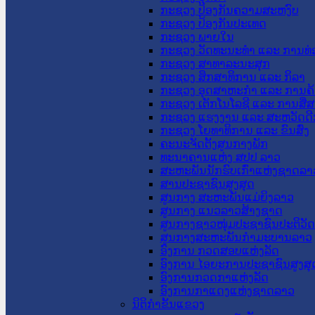
ກະຊວງ ປ້ອງກັນຄວາມສະຫງົບ
ກະຊວງ ປ້ອງກັນປະເທດ
ກະຊວງ ພາຍໃນ
ກະຊວງ ວັດທະນະທຳ ແລະ ການທ່
ກະຊວງ ສາທາລະນະສຸກ
ກະຊວງ ສຶກສາທິການ ແລະ ກິລາ
ກະຊວງ ອຸດສາຫະກຳ ແລະ ການຄ້
ກະຊວງ ເຕັກໂນໂລຊີ ແລະ ການສື່
ກະຊວງ ແຮງງານ ແລະ ສະຫວັດດີ
ກະຊວງ ໂຍທາທິການ ແລະ ຂົນສົ່ງ
ຄະນະຈັດຕັ້ງສູນກາງພັກ
ທະນາຄານແຫ່ງ ສປປ ລາວ
ສະຫະພັນນັກຮົບເກົ່າແຫ່ງຊາດລາ
ສານປະຊາຊົນສູງສຸດ
ສູນກາງ ສະຫະພັນແມ່ຍິງລາວ
ສູນກາງ ແນວລາວສ້າງຊາດ
ສູນກາງຊາວໜຸ່ມປະຊາຊົນປະຕິວັ
ສູນກາງສະຫະພັນກຳມະບານລາວ
ອົງການ ກວດສອບແຫ່ງລັດ
ອົງການ ໄອຍະການປະຊາຊົນສູງສຸ
ອົງການກວດກາແຫ່ງລັດ
ອົງການກາແດງແຫ່ງຊາດລາວ
ນິຕິກໍາຂັ້ນແຂວງ