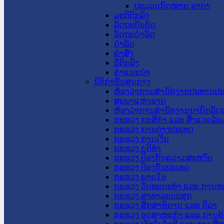
ປະມວນກົດໝາຍ ອາຍາ
ມະຕິຕົກລົງ
ລັດຖະບັນຍັດ
ລັດຖະດໍາລັດ
ດໍາລັດ
ຄໍາສັ່ງ
ຂໍ້ຕົກລົງ
ຄໍາແນະນໍາ
ນິຕິກຳຂັ້ນສູນກາງ
ຫ້ອງວ່າການສໍານັກງານປະທານປ
ສະພາແຫ່ງຊາດ
ຫ້ອງວ່າການສຳນັກງານນາຍົກລັດຖ
ກະຊວງ ກະສິກຳ ແລະ ສິ່ງແວດລ້ອ
ກະຊວງ ການຕ່າງປະເທດ
ກະຊວງ ການເງິນ
ກະຊວງ ຍຸຕິທໍາ
ກະຊວງ ປ້ອງກັນຄວາມສະຫງົບ
ກະຊວງ ປ້ອງກັນປະເທດ
ກະຊວງ ພາຍໃນ
ກະຊວງ ວັດທະນະທຳ ແລະ ການທ່
ກະຊວງ ສາທາລະນະສຸກ
ກະຊວງ ສຶກສາທິການ ແລະ ກິລາ
ກະຊວງ ອຸດສາຫະກຳ ແລະ ການຄ້