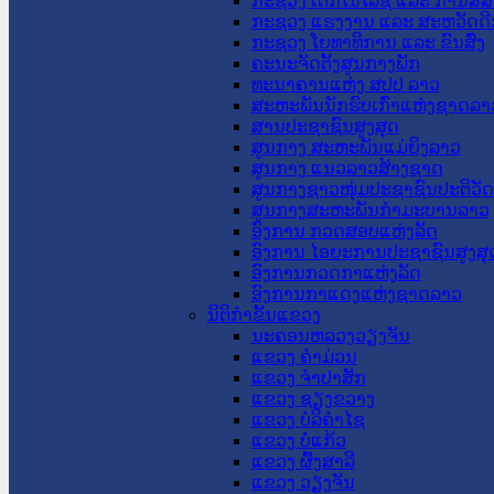
ກະຊວງ ເຕັກໂນໂລຊີ ແລະ ການສື່
ກະຊວງ ແຮງງານ ແລະ ສະຫວັດດີ
ກະຊວງ ໂຍທາທິການ ແລະ ຂົນສົ່ງ
ຄະນະຈັດຕັ້ງສູນກາງພັກ
ທະນາຄານແຫ່ງ ສປປ ລາວ
ສະຫະພັນນັກຮົບເກົ່າແຫ່ງຊາດລາ
ສານປະຊາຊົນສູງສຸດ
ສູນກາງ ສະຫະພັນແມ່ຍິງລາວ
ສູນກາງ ແນວລາວສ້າງຊາດ
ສູນກາງຊາວໜຸ່ມປະຊາຊົນປະຕິວັ
ສູນກາງສະຫະພັນກຳມະບານລາວ
ອົງການ ກວດສອບແຫ່ງລັດ
ອົງການ ໄອຍະການປະຊາຊົນສູງສຸ
ອົງການກວດກາແຫ່ງລັດ
ອົງການກາແດງແຫ່ງຊາດລາວ
ນິຕິກໍາຂັ້ນແຂວງ
ນະ​ຄອນ​ຫລວງວຽງຈັນ
ແຂວງ ຄໍາມ່ວນ
ແຂວງ ຈໍາປາສັກ
ແຂວງ ຊຽງຂວາງ
ແຂວງ ບໍລິຄໍາໄຊ
ແຂວງ ບໍ່ແກ້ວ
ແຂວງ ຜົ້ງສາລີ
ແຂວງ ວຽງຈັນ