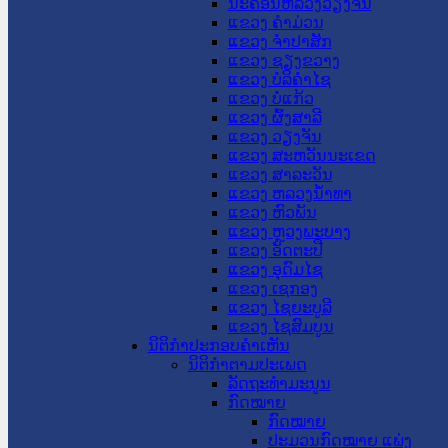
ນະ​ຄອນ​ຫລວງວຽງຈັນ
ແຂວງ ຄໍາມ່ວນ
ແຂວງ ຈໍາປາສັກ
ແຂວງ ຊຽງຂວາງ
ແຂວງ ບໍລິຄໍາໄຊ
ແຂວງ ບໍ່ແກ້ວ
ແຂວງ ຜົ້ງສາລີ
ແຂວງ ວຽງຈັນ
ແຂວງ ສະຫວັນນະເຂດ
ແຂວງ ສາລະວັນ
ແຂວງ ຫລວງນໍ້າທາ
ແຂວງ ຫົວພັນ
ແຂວງ ຫຼວງພະບາງ
ແຂວງ ອັດຕະປື
ແຂວງ ອຸດົມໄຊ
ແຂວງ ເຊກອງ
ແຂວງ ໄຊຍະບູລີ
ແຂວງ ໄຊສົມບູນ
ນິຕິກໍາປະກອບຄໍາເຫັນ
ນິຕິກໍາຕາມປະເພດ
ລັດຖະທໍາມະນູນ
ກົດໝາຍ
ກົດໝາຍ
ປະມວນກົດໝາຍ ແພ່ງ