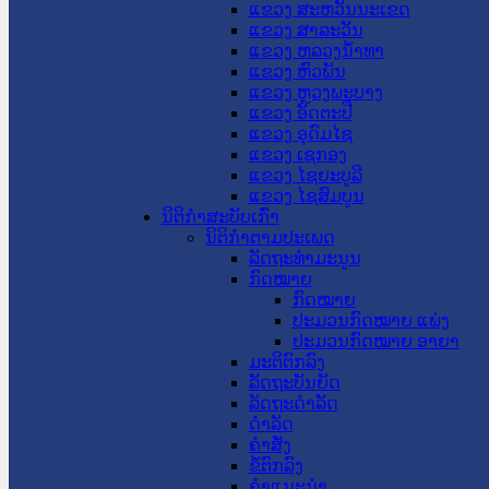
ແຂວງ ສະຫວັນນະເຂດ
ແຂວງ ສາລະວັນ
ແຂວງ ຫລວງນໍ້າທາ
ແຂວງ ຫົວພັນ
ແຂວງ ຫຼວງພະບາງ
ແຂວງ ອັດຕະປື
ແຂວງ ອຸດົມໄຊ
ແຂວງ ເຊກອງ
ແຂວງ ໄຊຍະບູລີ
ແຂວງ ໄຊສົມບູນ
ນິຕິກໍາສະບັບເກົ່າ
ນິຕິກຳຕາມປະເພດ
ລັດຖະທໍາມະນູນ
ກົດໝາຍ
ກົດໝາຍ
ປະມວນກົດໝາຍ ແພ່ງ
ປະມວນກົດໝາຍ ອາຍາ
ມະຕິຕົກລົງ
ລັດຖະບັນຍັດ
ລັດຖະດໍາລັດ
ດໍາລັດ
ຄໍາສັ່ງ
ຂໍ້ຕົກລົງ
ຄໍາແນະນໍາ