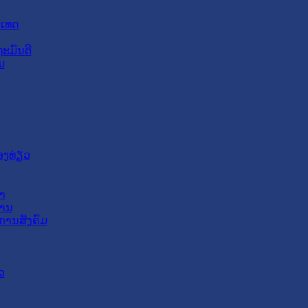
ະເທດ
ະມົນຕີ
ມ
ອງທ່ຽວ
າ
ສານ
ການສັງຄົມ
ວ