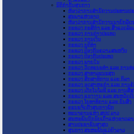
ນິຕິກໍາຂັ້ນສູນກາງ
ຫ້ອງວ່າການສໍານັກງານປະທານປ
ສະພາແຫ່ງຊາດ
ຫ້ອງວ່າການສຳນັກງານນາຍົກລັດຖ
ກະຊວງ ກະສິກຳ ແລະ ສິ່ງແວດລ້ອ
ກະຊວງ ການຕ່າງປະເທດ
ກະຊວງ ການເງິນ
ກະຊວງ ຍຸຕິທໍາ
ກະຊວງ ປ້ອງກັນຄວາມສະຫງົບ
ກະຊວງ ປ້ອງກັນປະເທດ
ກະຊວງ ພາຍໃນ
ກະຊວງ ວັດທະນະທຳ ແລະ ການທ່
ກະຊວງ ສາທາລະນະສຸກ
ກະຊວງ ສຶກສາທິການ ແລະ ກິລາ
ກະຊວງ ອຸດສາຫະກຳ ແລະ ການຄ້
ກະຊວງ ເຕັກໂນໂລຊີ ແລະ ການສື່
ກະຊວງ ແຮງງານ ແລະ ສະຫວັດດີ
ກະຊວງ ໂຍທາທິການ ແລະ ຂົນສົ່ງ
ຄະນະຈັດຕັ້ງສູນກາງພັກ
ທະນາຄານແຫ່ງ ສປປ ລາວ
ສະຫະພັນນັກຮົບເກົ່າແຫ່ງຊາດລາ
ສານປະຊາຊົນສູງສຸດ
ສູນກາງ ສະຫະພັນແມ່ຍິງລາວ