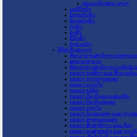
ປະມວນກົດໝາຍ ອາຍາ
ມະຕິຕົກລົງ
ລັດຖະບັນຍັດ
ລັດຖະດໍາລັດ
ດໍາລັດ
ຄໍາສັ່ງ
ຂໍ້ຕົກລົງ
ຄໍາແນະນໍາ
ນິຕິກຳຂັ້ນສູນກາງ
ຫ້ອງວ່າການສໍານັກງານປະທານປ
ສະພາແຫ່ງຊາດ
ຫ້ອງວ່າການສຳນັກງານນາຍົກລັດຖ
ກະຊວງ ກະສິກຳ ແລະ ສິ່ງແວດລ້ອ
ກະຊວງ ການຕ່າງປະເທດ
ກະຊວງ ການເງິນ
ກະຊວງ ຍຸຕິທໍາ
ກະຊວງ ປ້ອງກັນຄວາມສະຫງົບ
ກະຊວງ ປ້ອງກັນປະເທດ
ກະຊວງ ພາຍໃນ
ກະຊວງ ວັດທະນະທຳ ແລະ ການທ່
ກະຊວງ ສາທາລະນະສຸກ
ກະຊວງ ສຶກສາທິການ ແລະ ກິລາ
ກະຊວງ ອຸດສາຫະກຳ ແລະ ການຄ້