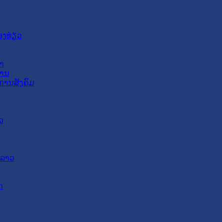
ອງທ່ຽວ
າ
ສານ
ການສັງຄົມ
ວ
ດລາວ
ດ