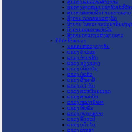
ສູນກາງ ແນວລາວສ້າງຊາດ
ສູນກາງຊາວໜຸ່ມປະຊາຊົນປະຕິວັ
ສູນກາງສະຫະພັນກຳມະບານລາວ
ອົງການ ກວດສອບແຫ່ງລັດ
ອົງການ ໄອຍະການປະຊາຊົນສູງສຸ
ອົງການກວດກາແຫ່ງລັດ
ອົງການກາແດງແຫ່ງຊາດລາວ
ນິຕິກໍາຂັ້ນແຂວງ
ນະ​ຄອນ​ຫລວງວຽງຈັນ
ແຂວງ ຄໍາມ່ວນ
ແຂວງ ຈໍາປາສັກ
ແຂວງ ຊຽງຂວາງ
ແຂວງ ບໍລິຄໍາໄຊ
ແຂວງ ບໍ່ແກ້ວ
ແຂວງ ຜົ້ງສາລີ
ແຂວງ ວຽງຈັນ
ແຂວງ ສະຫວັນນະເຂດ
ແຂວງ ສາລະວັນ
ແຂວງ ຫລວງນໍ້າທາ
ແຂວງ ຫົວພັນ
ແຂວງ ຫຼວງພະບາງ
ແຂວງ ອັດຕະປື
ແຂວງ ອຸດົມໄຊ
ແຂວງ ເຊກອງ