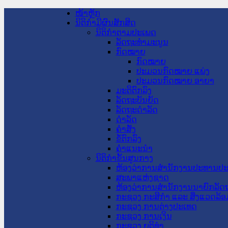
ໜ້າຫຼັກ
ນິຕິກໍາມີຜົນສັກສິດ
ນິຕິກໍາຕາມປະເພດ
ລັດຖະທໍາມະນູນ
ກົດໝາຍ
ກົດໝາຍ
ປະມວນກົດໝາຍ ແພ່ງ
ປະມວນກົດໝາຍ ອາຍາ
ມະຕິຕົກລົງ
ລັດຖະບັນຍັດ
ລັດຖະດໍາລັດ
ດໍາລັດ
ຄໍາສັ່ງ
ຂໍ້ຕົກລົງ
ຄໍາແນະນໍາ
ນິຕິກໍາຂັ້ນສູນກາງ
ຫ້ອງວ່າການສໍານັກງານປະທານປ
ສະພາແຫ່ງຊາດ
ຫ້ອງວ່າການສຳນັກງານນາຍົກລັດຖ
ກະຊວງ ກະສິກຳ ແລະ ສິ່ງແວດລ້ອ
ກະຊວງ ການຕ່າງປະເທດ
ກະຊວງ ການເງິນ
ກະຊວງ ຍຸຕິທໍາ