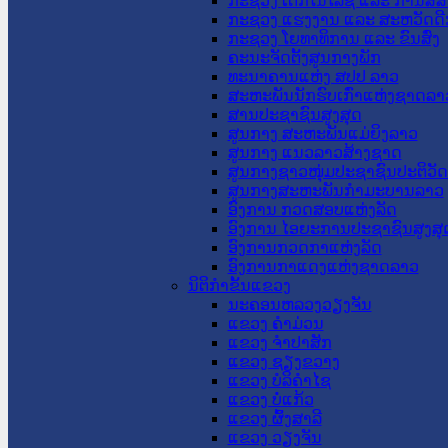
ກະຊວງ ເຕັກໂນໂລຊີ ແລະ ການສື່
ກະຊວງ ແຮງງານ ແລະ ສະຫວັດດີ
ກະຊວງ ໂຍທາທິການ ແລະ ຂົນສົ່ງ
ຄະນະຈັດຕັ້ງສູນກາງພັກ
ທະນາຄານແຫ່ງ ສປປ ລາວ
ສະຫະພັນນັກຮົບເກົ່າແຫ່ງຊາດລາ
ສານປະຊາຊົນສູງສຸດ
ສູນກາງ ສະຫະພັນແມ່ຍິງລາວ
ສູນກາງ ແນວລາວສ້າງຊາດ
ສູນກາງຊາວໜຸ່ມປະຊາຊົນປະຕິວັ
ສູນກາງສະຫະພັນກຳມະບານລາວ
ອົງການ ກວດສອບແຫ່ງລັດ
ອົງການ ໄອຍະການປະຊາຊົນສູງສຸ
ອົງການກວດກາແຫ່ງລັດ
ອົງການກາແດງແຫ່ງຊາດລາວ
ນິຕິກໍາຂັ້ນແຂວງ
ນະ​ຄອນ​ຫລວງວຽງຈັນ
ແຂວງ ຄໍາມ່ວນ
ແຂວງ ຈໍາປາສັກ
ແຂວງ ຊຽງຂວາງ
ແຂວງ ບໍລິຄໍາໄຊ
ແຂວງ ບໍ່ແກ້ວ
ແຂວງ ຜົ້ງສາລີ
ແຂວງ ວຽງຈັນ