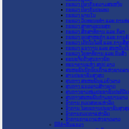
ກະຊວງ ປ້ອງກັນຄວາມສະຫງົບ
ກະຊວງ ປ້ອງກັນປະເທດ
ກະຊວງ ພາຍໃນ
ກະຊວງ ວັດທະນະທຳ ແລະ ການທ່
ກະຊວງ ສາທາລະນະສຸກ
ກະຊວງ ສຶກສາທິການ ແລະ ກິລາ
ກະຊວງ ອຸດສາຫະກຳ ແລະ ການຄ້
ກະຊວງ ເຕັກໂນໂລຊີ ແລະ ການສື່
ກະຊວງ ແຮງງານ ແລະ ສະຫວັດດີ
ກະຊວງ ໂຍທາທິການ ແລະ ຂົນສົ່ງ
ຄະນະຈັດຕັ້ງສູນກາງພັກ
ທະນາຄານແຫ່ງ ສປປ ລາວ
ສະຫະພັນນັກຮົບເກົ່າແຫ່ງຊາດລາ
ສານປະຊາຊົນສູງສຸດ
ສູນກາງ ສະຫະພັນແມ່ຍິງລາວ
ສູນກາງ ແນວລາວສ້າງຊາດ
ສູນກາງຊາວໜຸ່ມປະຊາຊົນປະຕິວັ
ສູນກາງສະຫະພັນກຳມະບານລາວ
ອົງການ ກວດສອບແຫ່ງລັດ
ອົງການ ໄອຍະການປະຊາຊົນສູງສຸ
ອົງການກວດກາແຫ່ງລັດ
ອົງການກາແດງແຫ່ງຊາດລາວ
ນິຕິກໍາຂັ້ນແຂວງ