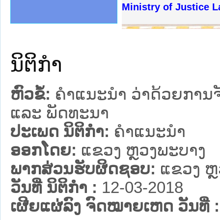
ງລັດຖະການໃຫ້ຜູ້ປະສານງານ
້ງປະຕິບັດວຽກງານຈົດໝາຍເຫດ
ງານຈົດໝາຍເຫດທາງລັດຖະການ
ງານຈົດໝາຍເຫດທາງລັດຖະການ
ລະ ເວັບໄຊຈົດໝາຍເຫດທາງ
ລະ ເວັບໄຊຈົດໝາຍເຫດທາງ
ຍເຫດທາງລັດຖະການ ໃຫ້ຜູ້
ຍເຫດທາງລັດຖະການ ໃຫ້ຜູ້
Ministry of Justice La
ຄານສັນຕິບານປະຊາຊົນ
າຄານຕຳຫຼວດປະຊາຊົນ
ຊາຊົນ ພາກເໜືອ
ຊາຊົນ ພາກກາງ
ພາກເໜືອ
າກກາງ
ຖະການ
າກໃຕ້
ນິຕິກໍາ
ຫົວຂໍ້:
ຄຳແນະນຳ ວ່າດ້ວຍການຈັດ
ແລະ ພັດທະນາ
ປະເພດ ນິຕິກໍາ:
ຄໍາແນະນໍາ
ອອກໂດຍ:
ແຂວງ ຫຼວງພະບາງ
ພາກສ່ວນຮັບຜິດຊອບ:
ແຂວງ ຫ
ວັນທີ່ ນິຕິກໍາ :
12-03-2018
ເຜີຍແຜ່ລົງ ຈົດໝາຍເຫດ ວັນທີ່ :