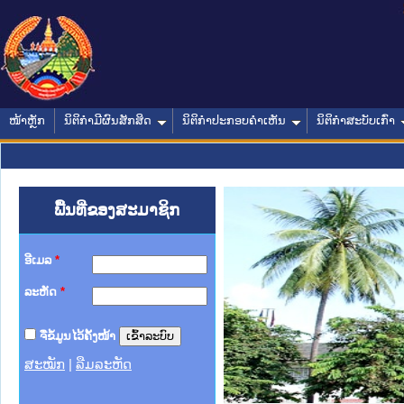
ໜ້າຫຼັກ
ນິຕິກໍາມີຜົນສັກສິດ
ນິຕິກໍາປະກອບຄໍາເຫັນ
ນິຕິກໍາສະບັບເກົ່າ
ພື້ນທີ່ຂອງສະມາຊິກ
ອີເມລ
*
ລະຫັດ
*
ຈື່ຂໍ້ມູນໄວ້ຄັ້ງໜ້າ
ສະໝັກ
|
ລືມລະຫັດ