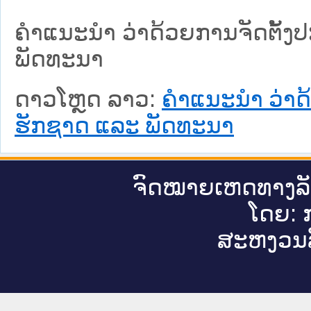
ຄຳແນະນຳ ວ່າດ້ວຍການຈັດຕັ້ງປ
ພັດທະນາ
ດາວໂຫຼດ ລາວ:
ຄຳແນະນຳ ວ່າດ້
ຮັກຊາດ ແລະ ພັດທະນາ
ຈົດ​ໝາຍ​ເຫດ​ທາງ​ລ
ໂດຍ: ກ
ສະ​ຫງວນ​ລ