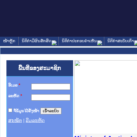
ໜ້າຫຼັກ
ນິຕິກໍາມີຜົນສັກສິດ
ນິຕິກໍາປະກອບຄໍາເຫັນ
ນິຕິກໍາສະບັບເກົ່າ
ພື້ນທີ່ຂອງສະມາຊິກ
ອີເມລ
*
ລະຫັດ
*
ຈື່ຂໍ້ມູນໄວ້ຄັ້ງໜ້າ
ສະໝັກ
|
ລືມລະຫັດ