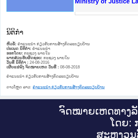
ງລັດຖະການໃຫ້ຜູ້ປະສານງານ
ງປະຕິບັດວຽກງານຈົດໝາຍເຫດ
ານຈົດໝາຍເຫດທາງລັດຖະການ
ານຈົດໝາຍເຫດທາງລັດຖະການ
ະ ເວັບໄຊຈົດໝາຍເຫດທາງ
ະ ເວັບໄຊຈົດໝາຍເຫດທາງ
ເຫດທາງລັດຖະການ ໃຫ້ຜູ້
ເຫດທາງລັດຖະການ ໃຫ້ຜູ້
Ministry of Justice 
ານສັນຕິບານປະຊາຊົນ
ຄານຕຳຫຼວດປະຊາຊົນ
າຊົນ ພາກເໜືອ
ຊາຊົນ ພາກກາງ
າກເໜືອ
າກກາງ
ະການ
າກໃຕ້
ນິຕິກໍາ
ຫົວຂໍ້:
ຄຳແນະນຳ ກ່ຽວກັບການສ້າງກົດລະບຽບບ້ານ
ປະເພດ ນິຕິກໍາ:
ຄໍາແນະນໍາ
ອອກໂດຍ:
ກະຊວງ ພາຍໃນ
ພາກສ່ວນຮັບຜິດຊອບ:
ກະຊວງ ພາຍໃນ
ວັນທີ່ ນິຕິກໍາ :
24-08-2016
ເຜີຍແຜ່ລົງ ຈົດໝາຍເຫດ ວັນທີ່ :
08-08-2018
ຄຳແນະນຳ ກ່ຽວກັບການສ້າງກົດລະບຽບບ້ານ
ດາວໂຫຼດ ລາວ:
ຄຳແນະນຳ ກ່ຽວກັບການສ້າງກົດລະບຽບບ້ານ
ຈົດ​ໝາຍ​ເຫດ​ທາງ​ລ
ໂດຍ: ກ
ສະ​ຫງວນ​ລ