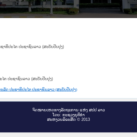
າທິປະໄຕ ປະຊາຊົນລາວ (ສະບັບປັບປຸງ)
ຕ ປະຊາຊົນລາວ (ສະບັບປັບປຸງ)
ລັດ ປະຊາທິປະໄຕ ປະຊາຊົນລາວ (ສະບັບປັບປຸງ)
ຈົດ​ໝາຍ​ເຫດ​ທາງ​ລັດ​ຖະ​ການ ແຫ່ງ ສ​ປ​ປ ລາວ
ໂດຍ: ກະ​ຊວງຍຸ​ຕິ​ທຳ
ສະ​ຫງວນ​ລິ​ຂະ​ສິດ © 2013