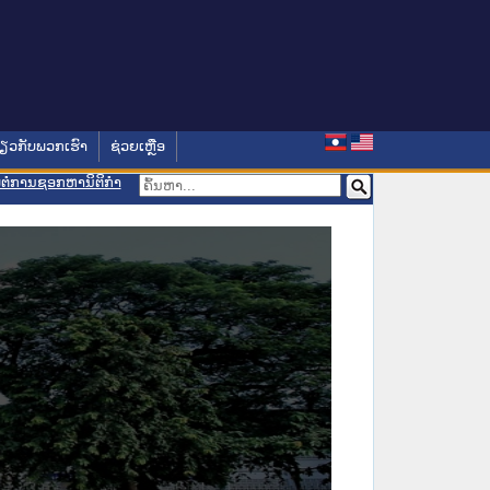
່ຽວກັບພວກເຮົາ
ຊ່ວຍເຫຼືອ
ອມຕໍ່ການຊອກຫານິຕິກຳ