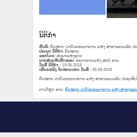
ດໝາຍເຫດທາງລັດຖະການໃຫ້ຜູ້ປະສານງານ
ນການຈັດຕັ້ງປະຕິບັດວຽກງານຈົດໝາຍເຫດ
ສານງານວຽກງານຈົດໝາຍເຫດທາງລັດຖະການ
ສານງານວຽກງານຈົດໝາຍເຫດທາງລັດຖະການ
ດໝາຍລາວ ແລະ ເວັບໄຊຈົດໝາຍເຫດທາງ
ດໝາຍລາວ ແລະ ເວັບໄຊຈົດໝາຍເຫດທາງ
ກງານຈົດໝາຍເຫດທາງລັດຖະການ ໃຫ້ຜູ້
ກງານຈົດໝາຍເຫດທາງລັດຖະການ ໃຫ້ຜູ້
ທີ່ ວິທະຍາຄານສັນຕິບານປະຊາຊົນ
ທີ່ ວິທະຍາຄານຕຳຫຼວດປະຊາຊົນ
ານສະພາປະຊາຊົນ ພາກເໜືອ
ງານສະພາປະຊາຊົນ ພາກກາງ
ຂັ້ນແຂວງພາກເໜືອ
ສຳລັບ ພາກກາງ
ທາງລັດຖະການ
ສຳລັບ ພາກໃຕ້
ນິຕິກໍາ
ຫົວຂໍ້:
ກົດໝາຍ ວ່າດ້ວຍທະນາຄານ ແຫ່ງ ສາທາລະນະລັດ ປະຊ
ປະເພດ ນິຕິກໍາ:
ກົດໝາຍ
ອອກໂດຍ:
ສະພາແຫ່ງຊາດ
ພາກສ່ວນຮັບຜິດຊອບ:
ທະນາຄານແຫ່ງ ສປປ ລາວ
ວັນທີ່ ນິຕິກໍາ :
19-06-2018
ເຜີຍແຜ່ລົງ ຈົດໝາຍເຫດ ວັນທີ່ :
05-09-2018
ກົດໝາຍ ວ່າດ້ວຍທະນາຄານ ແຫ່ງ ສາທາລະນະລັດ ປະຊາທິປະໄ
ດາວໂຫຼດ ລາວ:
ກົດໝາຍ ວ່າດ້ວຍທະນາຄານ ແຫ່ງ ສາທາລະນະ