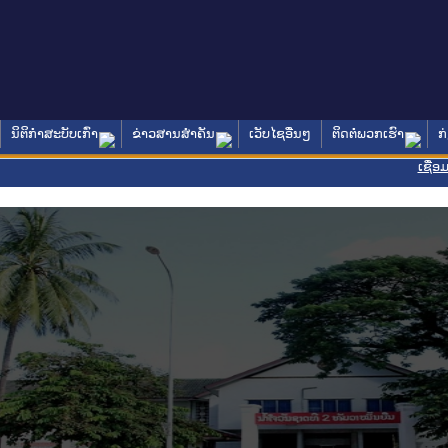
ນິຕິກໍາສະບັບເກົ່າ
ຂ່າວສານສໍາຄັນ
ເວັບໄຊອື່ນໆ
ຕິດຕໍ່ພວກເຮົາ
ກ
ເຊື່