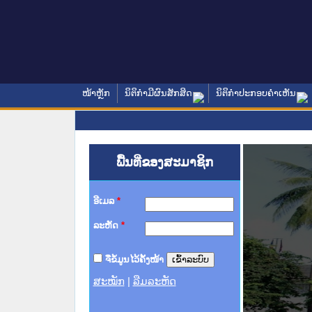
ໜ້າຫຼັກ
ນິຕິກໍາມີຜົນສັກສິດ
ນິຕິກໍາປະກອບຄໍາເຫັນ
ພື້ນທີ່ຂອງສະມາຊິກ
ອີເມລ
*
ລະຫັດ
*
ຈື່ຂໍ້ມູນໄວ້ຄັ້ງໜ້າ
ສະໝັກ
|
ລືມລະຫັດ