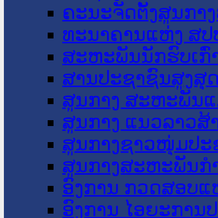
ຄະນະຈັດຕັ້ງສູນກາງ
ທະນາຄານແຫ່ງ ສປ
ສະຫະພັນນັກຮົບເກົ
ສານປະຊາຊົນສູງສຸ
ສູນກາງ ສະຫະພັນແ
ສູນກາງ ແນວລາວສ້
ສູນກາງຊາວໜຸ່ມປະ
ສູນກາງສະຫະພັນກ
ອົງການ ກວດສອບແຫ
ອົງການ ໄອຍະການປ