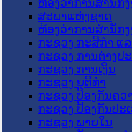
ຫ້ອງວ່າການສໍານັ
ສະພາແຫ່ງຊາດ
ຫ້ອງວ່າການສຳນັກງ
ກະຊວງ ກະສິກຳ ແລະ
ກະຊວງ ການຕ່າງປ
ກະຊວງ ການເງິນ
ກະຊວງ ຍຸຕິທໍາ
ກະຊວງ ປ້ອງກັນຄວ
ກະຊວງ ປ້ອງກັນປະ
ກະຊວງ ພາຍໃນ