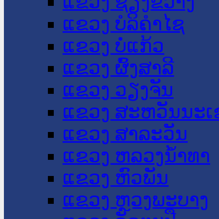
ແຂວງ ຊຽງຂວາງ
ແຂວງ ບໍລິຄໍາໄຊ
ແຂວງ ບໍ່ແກ້ວ
ແຂວງ ຜົ້ງສາລີ
ແຂວງ ວຽງຈັນ
ແຂວງ ສະຫວັນນະເ
ແຂວງ ສາລະວັນ
ແຂວງ ຫລວງນໍ້າທາ
ແຂວງ ຫົວພັນ
ແຂວງ ຫຼວງພະບາງ