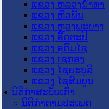
ແຂວງ ຫລວງນໍ້າທາ
ແຂວງ ຫົວພັນ
ແຂວງ ຫຼວງພະບາງ
ແຂວງ ອັດຕະປື
ແຂວງ ອຸດົມໄຊ
ແຂວງ ເຊກອງ
ແຂວງ ໄຊຍະບູລີ
ແຂວງ ໄຊສົມບູນ
ນິຕິກໍາສະບັບເກົ່າ
ນິຕິກຳຕາມປະເພດ