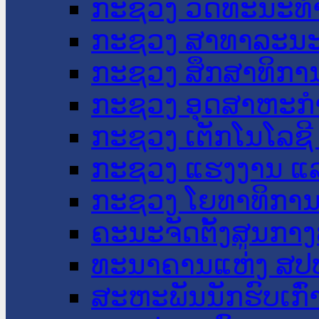
ກະຊວງ ວັດທະນະທຳ
ກະຊວງ ສາທາລະນະ
ກະຊວງ ສຶກສາທິການ
ກະຊວງ ອຸດສາຫະກຳ
ກະຊວງ ເຕັກໂນໂລຊີ
ກະຊວງ ແຮງງານ ແລ
ກະຊວງ ໂຍທາທິການ 
ຄະນະຈັດຕັ້ງສູນກາງ
ທະນາຄານແຫ່ງ ສປ
ສະຫະພັນນັກຮົບເກົ