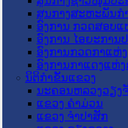
ສູນກາງຊາວໜຸ່ມປະ
ສູນກາງສະຫະພັນກ
ອົງການ ກວດສອບແຫ
ອົງການ ໄອຍະການປ
ອົງການກວດກາແຫ່ງ
ອົງການກາແດງແຫ່
ນິຕິກໍາຂັ້ນແຂວງ
ນະ​ຄອນ​ຫລວງວຽງຈ
ແຂວງ ຄໍາມ່ວນ
ແຂວງ ຈໍາປາສັກ