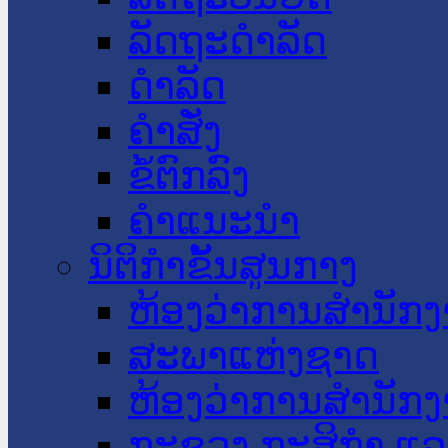
ລັດຖະດໍາລັດ
ດໍາລັດ
ຄໍາສັ່ງ
ຂໍ້ຕົກລົງ
ຄໍາແນະນໍາ
ນິຕິກໍາຂັ້ນສູນກາງ
ຫ້ອງວ່າການສໍານັ
ສະພາແຫ່ງຊາດ
ຫ້ອງວ່າການສຳນັກງ
ກະຊວງ ກະສິກຳ ແລະ