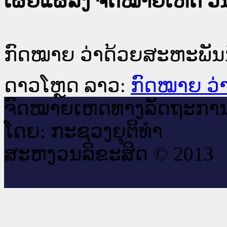
ເຜີຍແຜ່ລົງ ຈົດໝາຍເຫດ ວັນທ
ກົດໝາຍ ວ່າດ້ວຍສະຫະພັນນ
ດາວໂຫຼດ ລາວ:
ກົດໝາຍ ວ່
ຈົດ​ໝາຍ​ເຫດ​ທາງ​ລັດ​ຖະ​ກາ
ໂດຍ: ກະ​ຊວງຍຸ​ຕິ​ທຳ
ສະ​ຫງວນ​ລິ​ຂະ​ສິດ © 2013