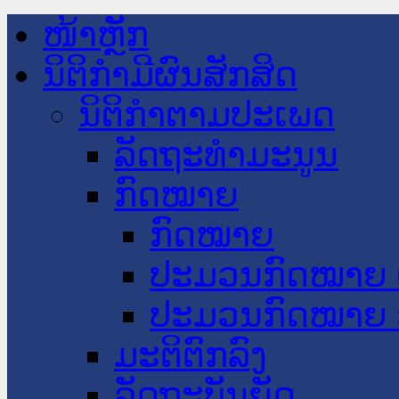
ໜ້າຫຼັກ
ນິຕິກໍາມີຜົນສັກສິດ
ນິຕິກໍາຕາມປະເພດ
ລັດຖະທໍາມະນູນ
ກົດໝາຍ
ກົດໝາຍ
ປະມວນກົດໝາຍ 
ປະມວນກົດໝາຍ 
ມະຕິຕົກລົງ
ລັດຖະບັນຍັດ