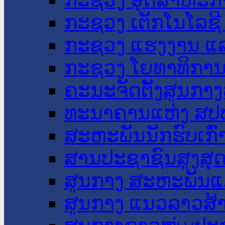
ກະຊວງ ເຕັກໂນໂລຊີ
ກະຊວງ ແຮງງານ ແລ
ກະຊວງ ໂຍທາທິການ 
ຄະນະຈັດຕັ້ງສູນກາງ
ທະນາຄານແຫ່ງ ສປ
ສະຫະພັນນັກຮົບເກົ
ສານປະຊາຊົນສູງສຸ
ສູນກາງ ສະຫະພັນແ
ສູນກາງ ແນວລາວສ້