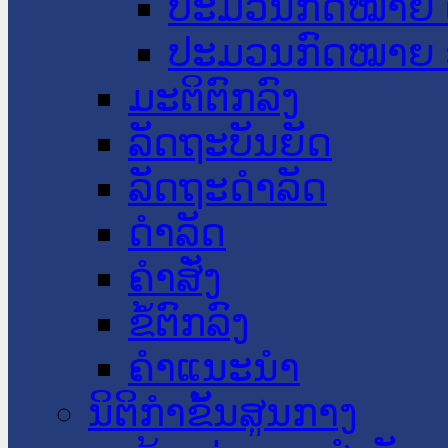
ປະມວນກົດໝາຍ 
ປະມວນກົດໝາຍ 
ມະຕິຕົກລົງ
ລັດຖະບັນຍັດ
ລັດຖະດໍາລັດ
ດໍາລັດ
ຄໍາສັ່ງ
ຂໍ້ຕົກລົງ
ຄໍາແນະນໍາ
ນິຕິກຳຂັ້ນສູນກາງ