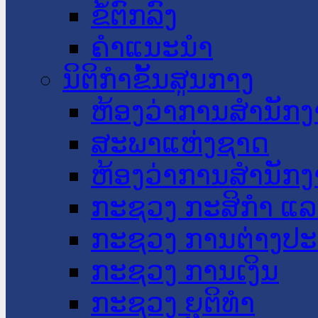
ຂໍ້ຕົກລົງ
ຄໍາແນະນໍາ
ນິຕິກໍາຂັ້ນສູນກາງ
ຫ້ອງວ່າການສໍານັ
ສະພາແຫ່ງຊາດ
ຫ້ອງວ່າການສຳນັກງ
ກະຊວງ ກະສິກຳ ແລະ
ກະຊວງ ການຕ່າງປ
ກະຊວງ ການເງິນ
ກະຊວງ ຍຸຕິທໍາ