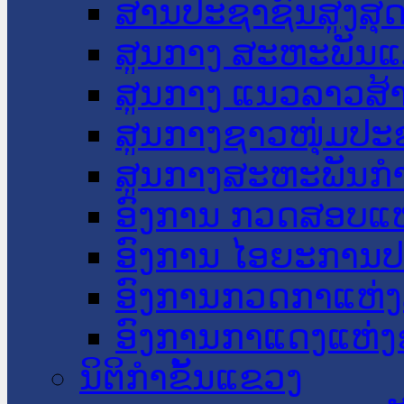
ສານປະຊາຊົນສູງສຸ
ສູນກາງ ສະຫະພັນແ
ສູນກາງ ແນວລາວສ້
ສູນກາງຊາວໜຸ່ມປະ
ສູນກາງສະຫະພັນກ
ອົງການ ກວດສອບແຫ
ອົງການ ໄອຍະການປ
ອົງການກວດກາແຫ່ງ
ອົງການກາແດງແຫ່
ນິຕິກໍາຂັ້ນແຂວງ