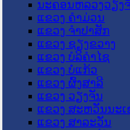
ນະ​ຄອນ​ຫລວງວຽງຈ
ແຂວງ ຄໍາມ່ວນ
ແຂວງ ຈໍາປາສັກ
ແຂວງ ຊຽງຂວາງ
ແຂວງ ບໍລິຄໍາໄຊ
ແຂວງ ບໍ່ແກ້ວ
ແຂວງ ຜົ້ງສາລີ
ແຂວງ ວຽງຈັນ
ແຂວງ ສະຫວັນນະເ
ແຂວງ ສາລະວັນ