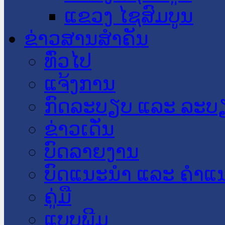
ແຂວງ ໄຊສົມບູນ
ຂ່າວສານສໍາຄັນ
​ທົ່ວ​ໄປ
ແຈ້ງການ
ກົດລະບຽບ ແລະ ລະບ
ຂ່າວເດັ່ນ
ບົດລາຍງານ
ບົດແນະນໍາ ແລະ ຄໍາແ
ຄູ່ມື
ແບບພີມ