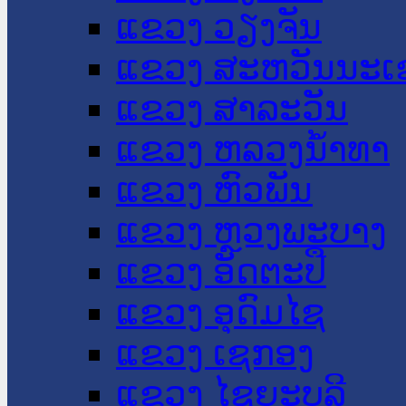
ແຂວງ ວຽງຈັນ
ແຂວງ ສະຫວັນນະເ
ແຂວງ ສາລະວັນ
ແຂວງ ຫລວງນໍ້າທາ
ແຂວງ ຫົວພັນ
ແຂວງ ຫຼວງພະບາງ
ແຂວງ ອັດຕະປື
ແຂວງ ອຸດົມໄຊ
ແຂວງ ເຊກອງ
ແຂວງ ໄຊຍະບູລີ