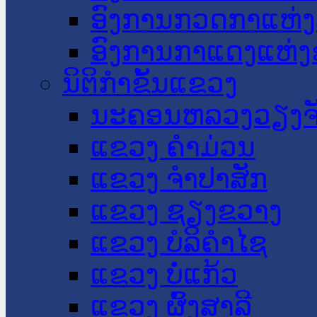
ອົງການກວດກາແຫ່ງ
ອົງການກາແດງແຫ່
ນິຕິກໍາຂັ້ນແຂວງ
ນະ​ຄອນ​ຫລວງວຽງຈ
ແຂວງ ຄໍາມ່ວນ
ແຂວງ ຈໍາປາສັກ
ແຂວງ ຊຽງຂວາງ
ແຂວງ ບໍລິຄໍາໄຊ
ແຂວງ ບໍ່ແກ້ວ
ແຂວງ ຜົ້ງສາລີ