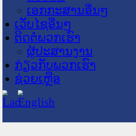
ເອກກະສານອື່ນໆ
ເວັບໄຊອື່ນໆ
ຕິດຕໍ່ພວກເຮົາ
ຜູ້ປະສານງານ
ກ່ຽວກັບພວກເຮົາ
ຊ່ວຍເຫຼືອ