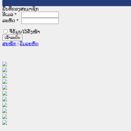
ພື້ນທີ່ຂອງສະມາຊິກ
ອີເມລ
*
ລະຫັດ
*
ຈື່ຂໍ້ມູນໄວ້ຄັ້ງໜ້າ
ສະໝັກ
|
ລືມລະຫັດ