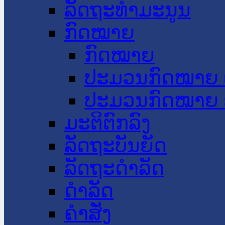
ລັດຖະທໍາມະນູນ
ກົດໝາຍ
ກົດໝາຍ
ປະມວນກົດໝາຍ 
ປະມວນກົດໝາຍ 
ມະຕິຕົກລົງ
ລັດຖະບັນຍັດ
ລັດຖະດໍາລັດ
ດໍາລັດ
ຄໍາສັ່ງ