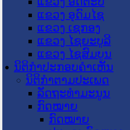
ແຂວງ ອັດຕະປື
ແຂວງ ອຸດົມໄຊ
ແຂວງ ເຊກອງ
ແຂວງ ໄຊຍະບູລີ
ແຂວງ ໄຊສົມບູນ
ນິຕິກໍາປະກອບຄໍາເຫັນ
ນິຕິກໍາຕາມປະເພດ
ລັດຖະທໍາມະນູນ
ກົດໝາຍ
ກົດໝາຍ