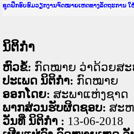
Ministry of Justice Lao PDR
ເຜີຍແຜ່ວັບໄຊຈົດໝາຍເຫດທາງລັດຖະການ ແລະ ແອັບກ
ກະຊວງຍຸຕິທຳ
ຊຸດຝຶກອົບຮົມວຽກງານຈົດໝາຍເຫດທາງລັດຖະການ ໃ
ກອງປະຊຸມທົບທວນຄືນການຈັດຕັ້ງປະຕິບັດວຽກງານຈ
ຝຶກອົບຮົມ ຜູ່ປະສານງານວຽກງານຈົດໝາຍເຫດທາງລັ
ຝຶກອົບຮົມ ຜູ່ປະສານງານວຽກງານຈົດໝາຍເຫດທາງລັດ
ເຜີຍແຜ່ແອັບກົດໝາຍລາວ ແລະ ເວັບໄຊຈົດໝາຍເຫດທ
ເຜີຍແຜ່ແອັບກົດໝາຍລາວ ແລະ ເວັບໄຊຈົດໝາຍເຫດທາ
ຍົກລະດັບວຽກງານຈົດໝາຍເຫດທາງລັດຖະການໃຫ້ຜູ້
ຊຸດຝຶກອົບຮົມວຽກງານຈົດໝາຍເຫດທາງລັດຖະການ ໃ
ນິຕິກໍາ
ຫົວຂໍ້:
ກົດໝາຍ ວ່າດ້ວຍສະຫ
ປະເພດ ນິຕິກໍາ:
ກົດໝາຍ
ອອກໂດຍ:
ສະພາແຫ່ງຊາດ
ພາກສ່ວນຮັບຜິດຊອບ:
ສະຫະ
ວັນທີ່ ນິຕິກໍາ :
13-06-2018