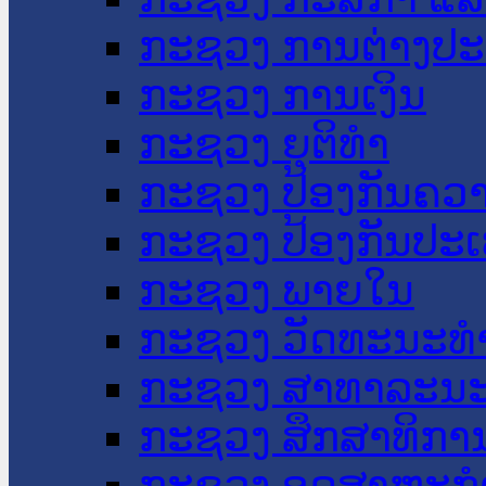
ກະຊວງ ການຕ່າງປ
ກະຊວງ ການເງິນ
ກະຊວງ ຍຸຕິທໍາ
ກະຊວງ ປ້ອງກັນຄວ
ກະຊວງ ປ້ອງກັນປະ
ກະຊວງ ພາຍໃນ
ກະຊວງ ວັດທະນະທຳ
ກະຊວງ ສາທາລະນະ
ກະຊວງ ສຶກສາທິການ
ກະຊວງ ອຸດສາຫະກຳ