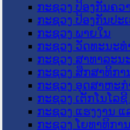
ກະຊວງ ປ້ອງກັນຄວ
ກະຊວງ ປ້ອງກັນປະ
ກະຊວງ ພາຍໃນ
ກະຊວງ ວັດທະນະທຳ
ກະຊວງ ສາທາລະນະ
ກະຊວງ ສຶກສາທິການ
ກະຊວງ ອຸດສາຫະກຳ
ກະຊວງ ເຕັກໂນໂລຊີ
ກະຊວງ ແຮງງານ ແລ
ກະຊວງ ໂຍທາທິການ 