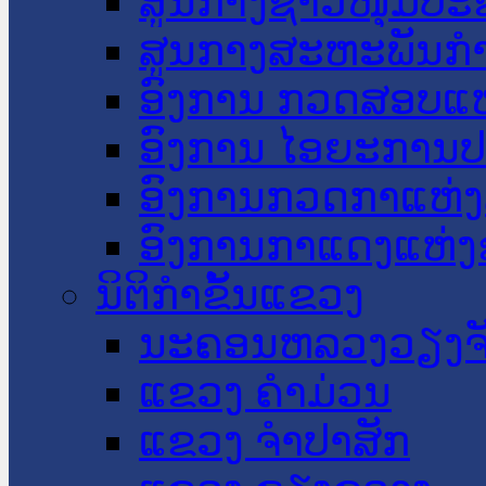
ສູນກາງຊາວໜຸ່ມປະ
ສູນກາງສະຫະພັນກ
ອົງການ ກວດສອບແຫ
ອົງການ ໄອຍະການປ
ອົງການກວດກາແຫ່ງ
ອົງການກາແດງແຫ່
ນິຕິກໍາຂັ້ນແຂວງ
ນະ​ຄອນ​ຫລວງວຽງຈ
ແຂວງ ຄໍາມ່ວນ
ແຂວງ ຈໍາປາສັກ