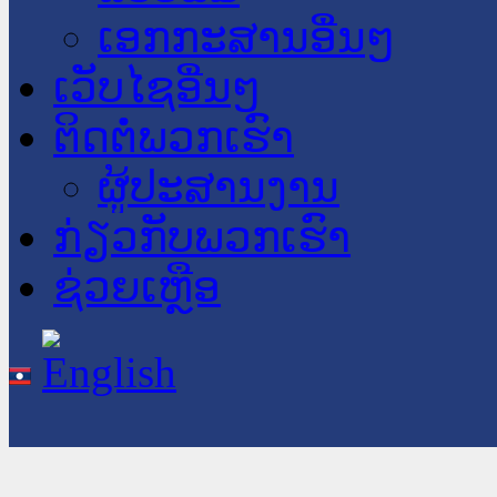
ເອກກະສານອື່ນໆ
ເວັບໄຊອື່ນໆ
ຕິດຕໍ່ພວກເຮົາ
ຜູ້ປະສານງານ
ກ່ຽວກັບພວກເຮົາ
ຊ່ວຍເຫຼືອ