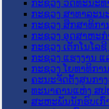
ກະຊວງ ວັດທະນະທຳ
ກະຊວງ ສາທາລະນະ
ກະຊວງ ສຶກສາທິການ
ກະຊວງ ອຸດສາຫະກຳ
ກະຊວງ ເຕັກໂນໂລຊີ
ກະຊວງ ແຮງງານ ແລ
ກະຊວງ ໂຍທາທິການ 
ຄະນະຈັດຕັ້ງສູນກາງ
ທະນາຄານແຫ່ງ ສປ
ສະຫະພັນນັກຮົບເກົ