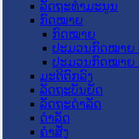
ລັດຖະທໍາມະນູນ
ກົດໝາຍ
ກົດໝາຍ
ປະມວນກົດໝາຍ 
ປະມວນກົດໝາຍ 
ມະຕິຕົກລົງ
ລັດຖະບັນຍັດ
ລັດຖະດໍາລັດ
ດໍາລັດ
ຄໍາສັ່ງ