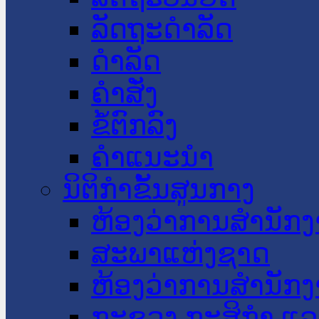
ລັດຖະດໍາລັດ
ດໍາລັດ
ຄໍາສັ່ງ
ຂໍ້ຕົກລົງ
ຄໍາແນະນໍາ
ນິຕິກໍາຂັ້ນສູນກາງ
ຫ້ອງວ່າການສໍານັ
ສະພາແຫ່ງຊາດ
ຫ້ອງວ່າການສຳນັກງ
ກະຊວງ ກະສິກຳ ແລະ