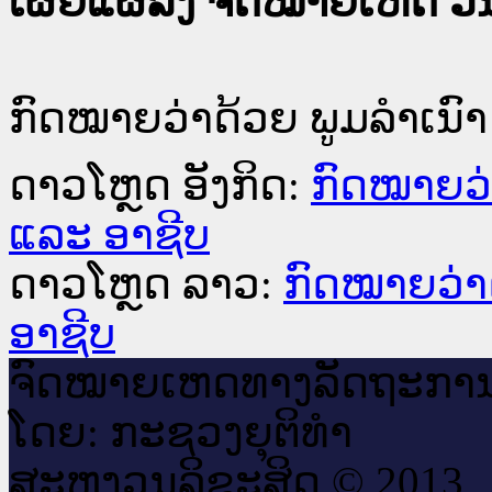
ເຜີຍແຜ່ລົງ ຈົດໝາຍເຫດ ວັນທ
ກົດໝາຍວ່າດ້ວຍ ພູມລຳເນົາ
ດາວໂຫຼດ ອັງກິດ:
ກົດໝາຍວ່
ແລະ ອາຊີບ
ດາວໂຫຼດ ລາວ:
ກົດໝາຍວ່າ
ອາຊີບ
ຈົດ​ໝາຍ​ເຫດ​ທາງ​ລັດ​ຖະ​ກາ
ໂດຍ: ກະ​ຊວງຍຸ​ຕິ​ທຳ
ສະ​ຫງວນ​ລິ​ຂະ​ສິດ © 2013