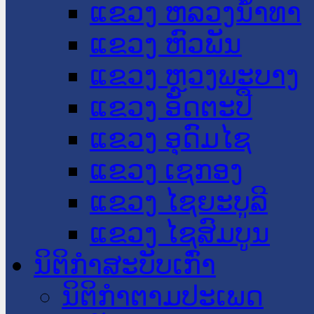
ແຂວງ ຫລວງນໍ້າທາ
ແຂວງ ຫົວພັນ
ແຂວງ ຫຼວງພະບາງ
ແຂວງ ອັດຕະປື
ແຂວງ ອຸດົມໄຊ
ແຂວງ ເຊກອງ
ແຂວງ ໄຊຍະບູລີ
ແຂວງ ໄຊສົມບູນ
ນິຕິກໍາສະບັບເກົ່າ
ນິຕິກຳຕາມປະເພດ