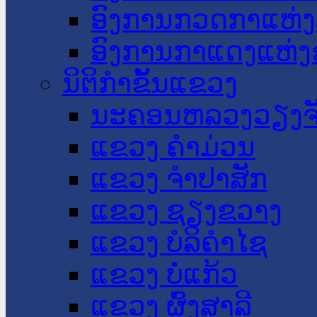
ອົງການກວດກາແຫ່ງ
ອົງການກາແດງແຫ່
ນິຕິກໍາຂັ້ນແຂວງ
ນະ​ຄອນ​ຫລວງວຽງຈ
ແຂວງ ຄໍາມ່ວນ
ແຂວງ ຈໍາປາສັກ
ແຂວງ ຊຽງຂວາງ
ແຂວງ ບໍລິຄໍາໄຊ
ແຂວງ ບໍ່ແກ້ວ
ແຂວງ ຜົ້ງສາລີ