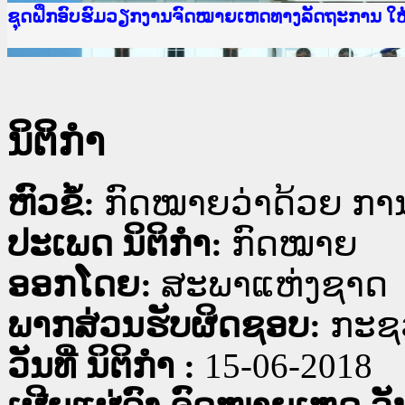
Ministry of Justice Lao PDR
ເຜີຍແຜ່ວັບໄຊຈົດໝາຍເຫດທາງລັດຖະການ ແລະ ແອັບກ
ກະຊວງຍຸຕິທຳ
ຊຸດຝຶກອົບຮົມວຽກງານຈົດໝາຍເຫດທາງລັດຖະການ ໃ
ກອງປະຊຸມທົບທວນຄືນການຈັດຕັ້ງປະຕິບັດວຽກງານຈ
ຝຶກອົບຮົມ ຜູ່ປະສານງານວຽກງານຈົດໝາຍເຫດທາງລັ
ຝຶກອົບຮົມ ຜູ່ປະສານງານວຽກງານຈົດໝາຍເຫດທາງລັດ
ເຜີຍແຜ່ແອັບກົດໝາຍລາວ ແລະ ເວັບໄຊຈົດໝາຍເຫດທ
ເຜີຍແຜ່ແອັບກົດໝາຍລາວ ແລະ ເວັບໄຊຈົດໝາຍເຫດທາ
ຍົກລະດັບວຽກງານຈົດໝາຍເຫດທາງລັດຖະການໃຫ້ຜູ້
ຊຸດຝຶກອົບຮົມວຽກງານຈົດໝາຍເຫດທາງລັດຖະການ ໃ
ນິຕິກໍາ
ຫົວຂໍ້:
ກົດໝາຍວ່າດ້ວຍ ການ
ປະເພດ ນິຕິກໍາ:
ກົດໝາຍ
ອອກໂດຍ:
ສະພາແຫ່ງຊາດ
ພາກສ່ວນຮັບຜິດຊອບ:
ກະຊວ
ວັນທີ່ ນິຕິກໍາ :
15-06-2018