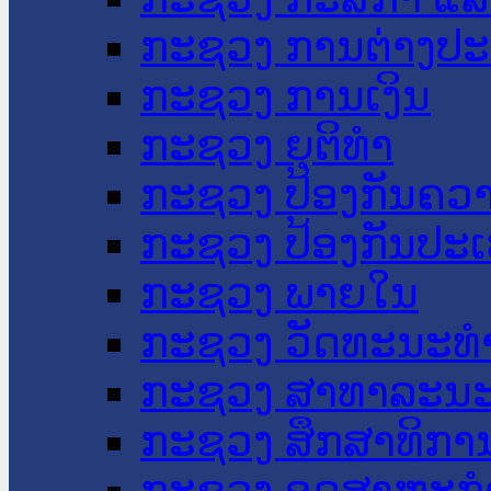
ກະຊວງ ການຕ່າງປ
ກະຊວງ ການເງິນ
ກະຊວງ ຍຸຕິທໍາ
ກະຊວງ ປ້ອງກັນຄວ
ກະຊວງ ປ້ອງກັນປະ
ກະຊວງ ພາຍໃນ
ກະຊວງ ວັດທະນະທຳ
ກະຊວງ ສາທາລະນະ
ກະຊວງ ສຶກສາທິການ
ກະຊວງ ອຸດສາຫະກຳ