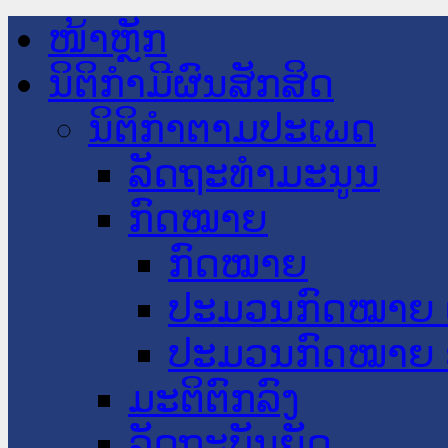
ໜ້າຫຼັກ
ນິຕິກໍາມີຜົນສັກສິດ
ນິຕິກໍາຕາມປະເພດ
ລັດຖະທໍາມະນູນ
ກົດໝາຍ
ກົດໝາຍ
ປະມວນກົດໝາຍ 
ປະມວນກົດໝາຍ 
ມະຕິຕົກລົງ
ລັດຖະບັນຍັດ