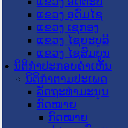
ແຂວງ ອັດຕະປື
ແຂວງ ອຸດົມໄຊ
ແຂວງ ເຊກອງ
ແຂວງ ໄຊຍະບູລີ
ແຂວງ ໄຊສົມບູນ
ນິຕິກໍາປະກອບຄໍາເຫັນ
ນິຕິກໍາຕາມປະເພດ
ລັດຖະທໍາມະນູນ
ກົດໝາຍ
ກົດໝາຍ