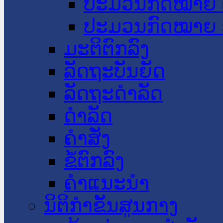
ປະມວນກົດໝາຍ 
ປະມວນກົດໝາຍ 
ມະຕິຕົກລົງ
ລັດຖະບັນຍັດ
ລັດຖະດໍາລັດ
ດໍາລັດ
ຄໍາສັ່ງ
ຂໍ້ຕົກລົງ
ຄໍາແນະນໍາ
ນິຕິກຳຂັ້ນສູນກາງ