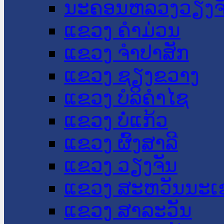
ນະ​ຄອນ​ຫລວງວຽງຈ
ແຂວງ ຄໍາມ່ວນ
ແຂວງ ຈໍາປາສັກ
ແຂວງ ຊຽງຂວາງ
ແຂວງ ບໍລິຄໍາໄຊ
ແຂວງ ບໍ່ແກ້ວ
ແຂວງ ຜົ້ງສາລີ
ແຂວງ ວຽງຈັນ
ແຂວງ ສະຫວັນນະເ
ແຂວງ ສາລະວັນ