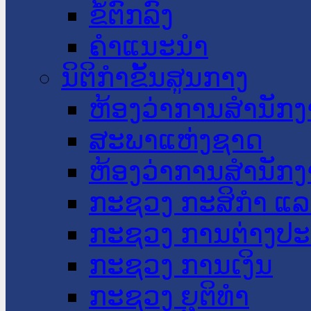
ຂໍ້ຕົກລົງ
ຄໍາແນະນໍາ
ນິຕິກໍາຂັ້ນສູນກາງ
ຫ້ອງວ່າການສໍານັ
ສະພາແຫ່ງຊາດ
ຫ້ອງວ່າການສຳນັກງ
ກະຊວງ ກະສິກຳ ແລະ
ກະຊວງ ການຕ່າງປ
ກະຊວງ ການເງິນ
ກະຊວງ ຍຸຕິທໍາ