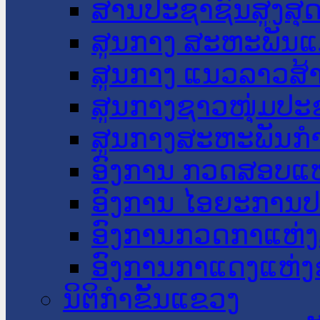
ສານປະຊາຊົນສູງສຸ
ສູນກາງ ສະຫະພັນແ
ສູນກາງ ແນວລາວສ້
ສູນກາງຊາວໜຸ່ມປະ
ສູນກາງສະຫະພັນກ
ອົງການ ກວດສອບແຫ
ອົງການ ໄອຍະການປ
ອົງການກວດກາແຫ່ງ
ອົງການກາແດງແຫ່
ນິຕິກໍາຂັ້ນແຂວງ