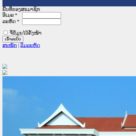
ພື້ນທີ່ຂອງສະມາຊິກ
ອີເມລ
*
ລະຫັດ
*
ຈື່ຂໍ້ມູນໄວ້ຄັ້ງໜ້າ
ສະໝັກ
|
ລືມລະຫັດ