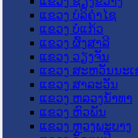
ແຂວງ ຊຽງຂວາງ
ແຂວງ ບໍລິຄໍາໄຊ
ແຂວງ ບໍ່ແກ້ວ
ແຂວງ ຜົ້ງສາລີ
ແຂວງ ວຽງຈັນ
ແຂວງ ສະຫວັນນະເ
ແຂວງ ສາລະວັນ
ແຂວງ ຫລວງນໍ້າທາ
ແຂວງ ຫົວພັນ
ແຂວງ ຫຼວງພະບາງ