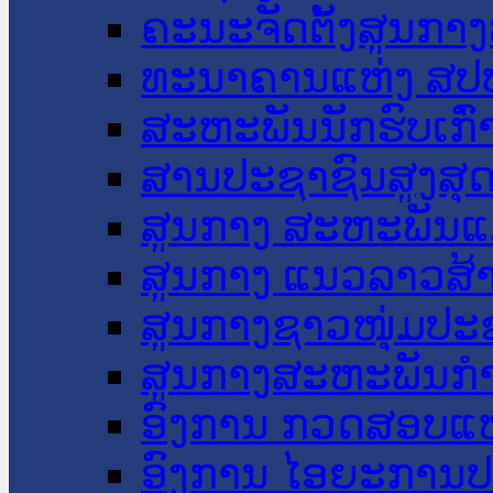
ຄະນະຈັດຕັ້ງສູນກາງ
ທະນາຄານແຫ່ງ ສປ
ສະຫະພັນນັກຮົບເກົ
ສານປະຊາຊົນສູງສຸ
ສູນກາງ ສະຫະພັນແ
ສູນກາງ ແນວລາວສ້
ສູນກາງຊາວໜຸ່ມປະ
ສູນກາງສະຫະພັນກ
ອົງການ ກວດສອບແຫ
ອົງການ ໄອຍະການປ