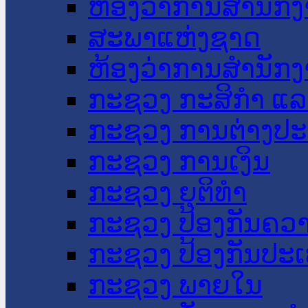
ຫ້ອງວ່າການສໍານັ
ສະພາແຫ່ງຊາດ
ຫ້ອງວ່າການສຳນັກງ
ກະຊວງ ກະສິກຳ ແລະ
ກະຊວງ ການຕ່າງປ
ກະຊວງ ການເງິນ
ກະຊວງ ຍຸຕິທໍາ
ກະຊວງ ປ້ອງກັນຄວ
ກະຊວງ ປ້ອງກັນປະ
ກະຊວງ ພາຍໃນ