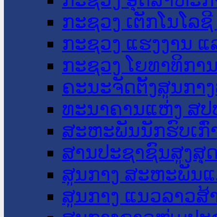
ກະຊວງ ເຕັກໂນໂລຊີ
ກະຊວງ ແຮງງານ ແລ
ກະຊວງ ໂຍທາທິການ 
ຄະນະຈັດຕັ້ງສູນກາງ
ທະນາຄານແຫ່ງ ສປ
ສະຫະພັນນັກຮົບເກົ
ສານປະຊາຊົນສູງສຸ
ສູນກາງ ສະຫະພັນແ
ສູນກາງ ແນວລາວສ້