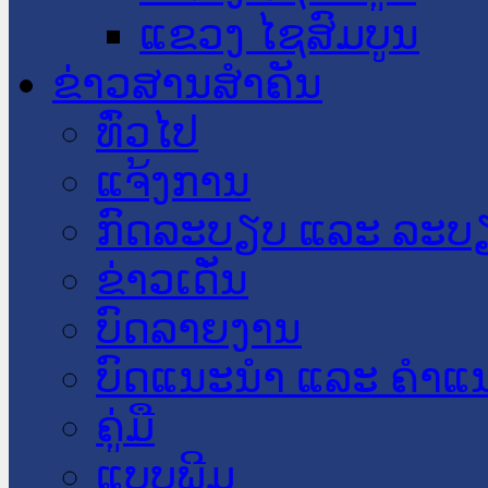
ແຂວງ ໄຊສົມບູນ
ຂ່າວສານສໍາຄັນ
​ທົ່ວ​ໄປ
ແຈ້ງການ
ກົດລະບຽບ ແລະ ລະບ
ຂ່າວເດັ່ນ
ບົດລາຍງານ
ບົດແນະນໍາ ແລະ ຄໍາແ
ຄູ່ມື
ແບບພີມ