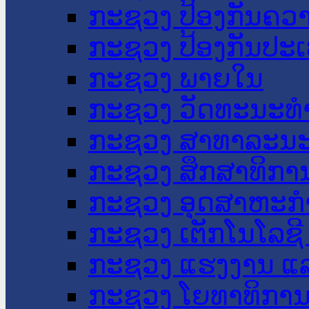
ກະຊວງ ປ້ອງກັນຄວ
ກະຊວງ ປ້ອງກັນປະ
ກະຊວງ ພາຍໃນ
ກະຊວງ ວັດທະນະທຳ
ກະຊວງ ສາທາລະນະ
ກະຊວງ ສຶກສາທິການ
ກະຊວງ ອຸດສາຫະກຳ
ກະຊວງ ເຕັກໂນໂລຊີ
ກະຊວງ ແຮງງານ ແລ
ກະຊວງ ໂຍທາທິການ 