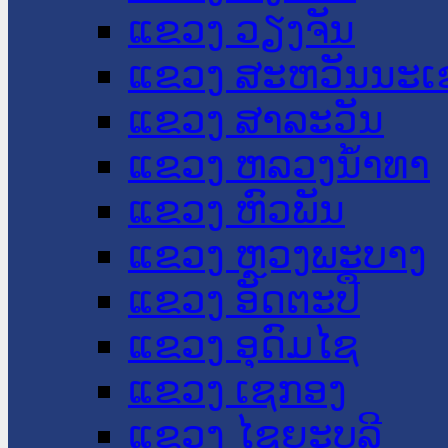
ແຂວງ ວຽງຈັນ
ແຂວງ ສະຫວັນນະເ
ແຂວງ ສາລະວັນ
ແຂວງ ຫລວງນໍ້າທາ
ແຂວງ ຫົວພັນ
ແຂວງ ຫຼວງພະບາງ
ແຂວງ ອັດຕະປື
ແຂວງ ອຸດົມໄຊ
ແຂວງ ເຊກອງ
ແຂວງ ໄຊຍະບູລີ