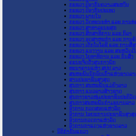
ກະຊວງ ປ້ອງກັນຄວາມສະຫງົບ
ກະຊວງ ປ້ອງກັນປະເທດ
ກະຊວງ ພາຍໃນ
ກະຊວງ ວັດທະນະທຳ ແລະ ການທ່
ກະຊວງ ສາທາລະນະສຸກ
ກະຊວງ ສຶກສາທິການ ແລະ ກິລາ
ກະຊວງ ອຸດສາຫະກຳ ແລະ ການຄ້
ກະຊວງ ເຕັກໂນໂລຊີ ແລະ ການສື່
ກະຊວງ ແຮງງານ ແລະ ສະຫວັດດີ
ກະຊວງ ໂຍທາທິການ ແລະ ຂົນສົ່ງ
ຄະນະຈັດຕັ້ງສູນກາງພັກ
ທະນາຄານແຫ່ງ ສປປ ລາວ
ສະຫະພັນນັກຮົບເກົ່າແຫ່ງຊາດລາ
ສານປະຊາຊົນສູງສຸດ
ສູນກາງ ສະຫະພັນແມ່ຍິງລາວ
ສູນກາງ ແນວລາວສ້າງຊາດ
ສູນກາງຊາວໜຸ່ມປະຊາຊົນປະຕິວັ
ສູນກາງສະຫະພັນກຳມະບານລາວ
ອົງການ ກວດສອບແຫ່ງລັດ
ອົງການ ໄອຍະການປະຊາຊົນສູງສຸ
ອົງການກວດກາແຫ່ງລັດ
ອົງການກາແດງແຫ່ງຊາດລາວ
ນິຕິກໍາຂັ້ນແຂວງ