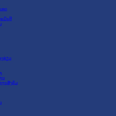
ະເທດ
ະມົນຕີ
ມ
ອງທ່ຽວ
າ
ສານ
ການສັງຄົມ
ວ