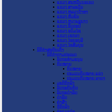
ແຂວງ ສະຫວັນນະເຂດ
ແຂວງ ສາລະວັນ
ແຂວງ ຫລວງນໍ້າທາ
ແຂວງ ຫົວພັນ
ແຂວງ ຫຼວງພະບາງ
ແຂວງ ອັດຕະປື
ແຂວງ ອຸດົມໄຊ
ແຂວງ ເຊກອງ
ແຂວງ ໄຊຍະບູລີ
ແຂວງ ໄຊສົມບູນ
ນິຕິກໍາສະບັບເກົ່າ
ນິຕິກຳຕາມປະເພດ
ລັດຖະທໍາມະນູນ
ກົດໝາຍ
ກົດໝາຍ
ປະມວນກົດໝາຍ ແພ່ງ
ປະມວນກົດໝາຍ ອາຍາ
ມະຕິຕົກລົງ
ລັດຖະບັນຍັດ
ລັດຖະດໍາລັດ
ດໍາລັດ
ຄໍາສັ່ງ
ຂໍ້ຕົກລົງ
ຄໍາແນະນໍາ