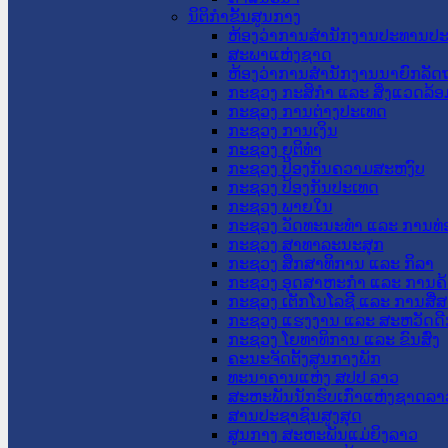
ນິຕິກໍາຂັ້ນສູນກາງ
ຫ້ອງວ່າການສໍານັກງານປະທານປ
ສະພາແຫ່ງຊາດ
ຫ້ອງວ່າການສຳນັກງານນາຍົກລັດຖ
ກະຊວງ ກະສິກຳ ແລະ ສິ່ງແວດລ້ອ
ກະຊວງ ການຕ່າງປະເທດ
ກະຊວງ ການເງິນ
ກະຊວງ ຍຸຕິທໍາ
ກະຊວງ ປ້ອງກັນຄວາມສະຫງົບ
ກະຊວງ ປ້ອງກັນປະເທດ
ກະຊວງ ພາຍໃນ
ກະຊວງ ວັດທະນະທຳ ແລະ ການທ່
ກະຊວງ ສາທາລະນະສຸກ
ກະຊວງ ສຶກສາທິການ ແລະ ກິລາ
ກະຊວງ ອຸດສາຫະກຳ ແລະ ການຄ້
ກະຊວງ ເຕັກໂນໂລຊີ ແລະ ການສື່
ກະຊວງ ແຮງງານ ແລະ ສະຫວັດດີ
ກະຊວງ ໂຍທາທິການ ແລະ ຂົນສົ່ງ
ຄະນະຈັດຕັ້ງສູນກາງພັກ
ທະນາຄານແຫ່ງ ສປປ ລາວ
ສະຫະພັນນັກຮົບເກົ່າແຫ່ງຊາດລາ
ສານປະຊາຊົນສູງສຸດ
ສູນກາງ ສະຫະພັນແມ່ຍິງລາວ