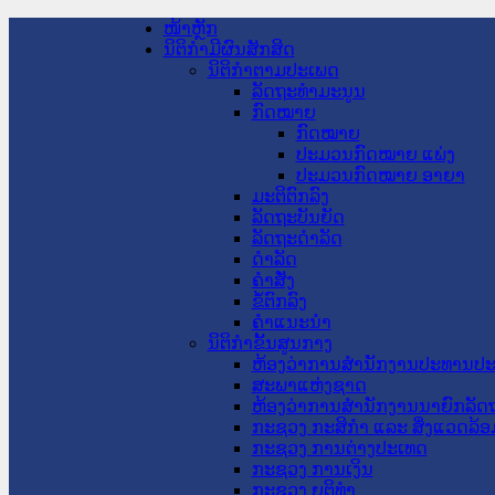
ໜ້າຫຼັກ
ນິຕິກໍາມີຜົນສັກສິດ
ນິຕິກໍາຕາມປະເພດ
ລັດຖະທໍາມະນູນ
ກົດໝາຍ
ກົດໝາຍ
ປະມວນກົດໝາຍ ແພ່ງ
ປະມວນກົດໝາຍ ອາຍາ
ມະຕິຕົກລົງ
ລັດຖະບັນຍັດ
ລັດຖະດໍາລັດ
ດໍາລັດ
ຄໍາສັ່ງ
ຂໍ້ຕົກລົງ
ຄໍາແນະນໍາ
ນິຕິກໍາຂັ້ນສູນກາງ
ຫ້ອງວ່າການສໍານັກງານປະທານປ
ສະພາແຫ່ງຊາດ
ຫ້ອງວ່າການສຳນັກງານນາຍົກລັດຖ
ກະຊວງ ກະສິກຳ ແລະ ສິ່ງແວດລ້ອ
ກະຊວງ ການຕ່າງປະເທດ
ກະຊວງ ການເງິນ
ກະຊວງ ຍຸຕິທໍາ