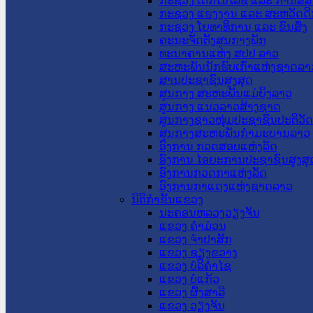
ກະຊວງ ເຕັກໂນໂລຊີ ແລະ ການສື່
ກະຊວງ ແຮງງານ ແລະ ສະຫວັດດີ
ກະຊວງ ໂຍທາທິການ ແລະ ຂົນສົ່ງ
ຄະນະຈັດຕັ້ງສູນກາງພັກ
ທະນາຄານແຫ່ງ ສປປ ລາວ
ສະຫະພັນນັກຮົບເກົ່າແຫ່ງຊາດລາ
ສານປະຊາຊົນສູງສຸດ
ສູນກາງ ສະຫະພັນແມ່ຍິງລາວ
ສູນກາງ ແນວລາວສ້າງຊາດ
ສູນກາງຊາວໜຸ່ມປະຊາຊົນປະຕິວັ
ສູນກາງສະຫະພັນກຳມະບານລາວ
ອົງການ ກວດສອບແຫ່ງລັດ
ອົງການ ໄອຍະການປະຊາຊົນສູງສຸ
ອົງການກວດກາແຫ່ງລັດ
ອົງການກາແດງແຫ່ງຊາດລາວ
ນິຕິກໍາຂັ້ນແຂວງ
ນະ​ຄອນ​ຫລວງວຽງຈັນ
ແຂວງ ຄໍາມ່ວນ
ແຂວງ ຈໍາປາສັກ
ແຂວງ ຊຽງຂວາງ
ແຂວງ ບໍລິຄໍາໄຊ
ແຂວງ ບໍ່ແກ້ວ
ແຂວງ ຜົ້ງສາລີ
ແຂວງ ວຽງຈັນ