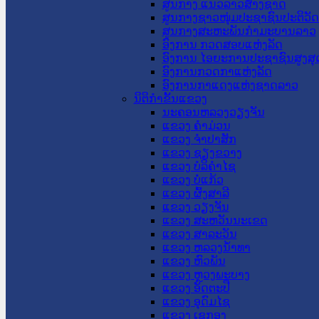
ສູນກາງ ແນວລາວສ້າງຊາດ
ສູນກາງຊາວໜຸ່ມປະຊາຊົນປະຕິວັ
ສູນກາງສະຫະພັນກຳມະບານລາວ
ອົງການ ກວດສອບແຫ່ງລັດ
ອົງການ ໄອຍະການປະຊາຊົນສູງສຸ
ອົງການກວດກາແຫ່ງລັດ
ອົງການກາແດງແຫ່ງຊາດລາວ
ນິຕິກໍາຂັ້ນແຂວງ
ນະ​ຄອນ​ຫລວງວຽງຈັນ
ແຂວງ ຄໍາມ່ວນ
ແຂວງ ຈໍາປາສັກ
ແຂວງ ຊຽງຂວາງ
ແຂວງ ບໍລິຄໍາໄຊ
ແຂວງ ບໍ່ແກ້ວ
ແຂວງ ຜົ້ງສາລີ
ແຂວງ ວຽງຈັນ
ແຂວງ ສະຫວັນນະເຂດ
ແຂວງ ສາລະວັນ
ແຂວງ ຫລວງນໍ້າທາ
ແຂວງ ຫົວພັນ
ແຂວງ ຫຼວງພະບາງ
ແຂວງ ອັດຕະປື
ແຂວງ ອຸດົມໄຊ
ແຂວງ ເຊກອງ