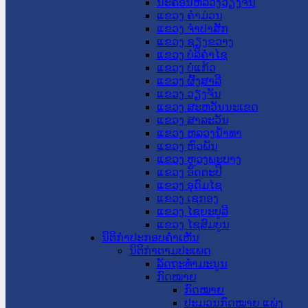
ນະ​ຄອນ​ຫລວງວຽງຈັນ
ແຂວງ ຄໍາມ່ວນ
ແຂວງ ຈໍາປາສັກ
ແຂວງ ຊຽງຂວາງ
ແຂວງ ບໍລິຄໍາໄຊ
ແຂວງ ບໍ່ແກ້ວ
ແຂວງ ຜົ້ງສາລີ
ແຂວງ ວຽງຈັນ
ແຂວງ ສະຫວັນນະເຂດ
ແຂວງ ສາລະວັນ
ແຂວງ ຫລວງນໍ້າທາ
ແຂວງ ຫົວພັນ
ແຂວງ ຫຼວງພະບາງ
ແຂວງ ອັດຕະປື
ແຂວງ ອຸດົມໄຊ
ແຂວງ ເຊກອງ
ແຂວງ ໄຊຍະບູລີ
ແຂວງ ໄຊສົມບູນ
ນິຕິກໍາປະກອບຄໍາເຫັນ
ນິຕິກໍາຕາມປະເພດ
ລັດຖະທໍາມະນູນ
ກົດໝາຍ
ກົດໝາຍ
ປະມວນກົດໝາຍ ແພ່ງ