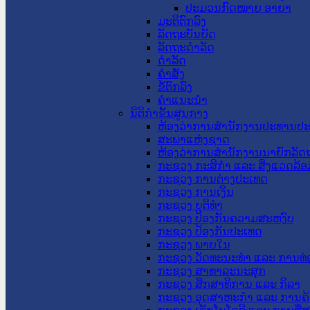
ປະມວນກົດໝາຍ ອາຍາ
ມະຕິຕົກລົງ
ລັດຖະບັນຍັດ
ລັດຖະດໍາລັດ
ດໍາລັດ
ຄໍາສັ່ງ
ຂໍ້ຕົກລົງ
ຄໍາແນະນໍາ
ນິຕິກຳຂັ້ນສູນກາງ
ຫ້ອງວ່າການສໍານັກງານປະທານປ
ສະພາແຫ່ງຊາດ
ຫ້ອງວ່າການສຳນັກງານນາຍົກລັດຖ
ກະຊວງ ກະສິກຳ ແລະ ສິ່ງແວດລ້ອ
ກະຊວງ ການຕ່າງປະເທດ
ກະຊວງ ການເງິນ
ກະຊວງ ຍຸຕິທໍາ
ກະຊວງ ປ້ອງກັນຄວາມສະຫງົບ
ກະຊວງ ປ້ອງກັນປະເທດ
ກະຊວງ ພາຍໃນ
ກະຊວງ ວັດທະນະທຳ ແລະ ການທ່
ກະຊວງ ສາທາລະນະສຸກ
ກະຊວງ ສຶກສາທິການ ແລະ ກິລາ
ກະຊວງ ອຸດສາຫະກຳ ແລະ ການຄ້