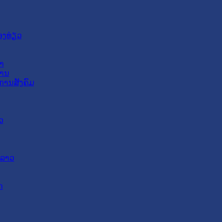
ອງທ່ຽວ
າ
ສານ
ການສັງຄົມ
ວ
ດລາວ
ດ