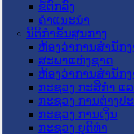
ຂໍ້ຕົກລົງ
ຄໍາແນະນໍາ
ນິຕິກໍາຂັ້ນສູນກາງ
ຫ້ອງວ່າການສໍານັ
ສະພາແຫ່ງຊາດ
ຫ້ອງວ່າການສຳນັກງ
ກະຊວງ ກະສິກຳ ແລະ
ກະຊວງ ການຕ່າງປ
ກະຊວງ ການເງິນ
ກະຊວງ ຍຸຕິທໍາ