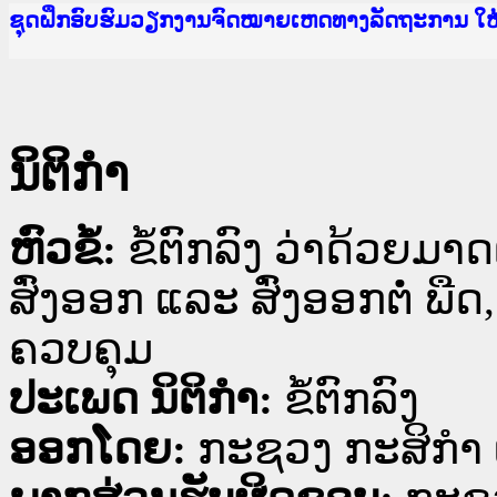
Ministry of Justice Lao PDR
ເຜີຍແຜ່ວັບໄຊຈົດໝາຍເຫດທາງລັດຖະການ ແລະ ແອັບກ
ກະຊວງຍຸຕິທຳ
ຊຸດຝຶກອົບຮົມວຽກງານຈົດໝາຍເຫດທາງລັດຖະການ ໃ
ກອງປະຊຸມທົບທວນຄືນການຈັດຕັ້ງປະຕິບັດວຽກງານຈ
ຝຶກອົບຮົມ ຜູ່ປະສານງານວຽກງານຈົດໝາຍເຫດທາງລັ
ຝຶກອົບຮົມ ຜູ່ປະສານງານວຽກງານຈົດໝາຍເຫດທາງລັດ
ເຜີຍແຜ່ແອັບກົດໝາຍລາວ ແລະ ເວັບໄຊຈົດໝາຍເຫດທ
ເຜີຍແຜ່ແອັບກົດໝາຍລາວ ແລະ ເວັບໄຊຈົດໝາຍເຫດທາ
ຍົກລະດັບວຽກງານຈົດໝາຍເຫດທາງລັດຖະການໃຫ້ຜູ້
ຊຸດຝຶກອົບຮົມວຽກງານຈົດໝາຍເຫດທາງລັດຖະການ ໃ
ນິຕິກໍາ
ຫົວຂໍ້:
ຂໍ້ຕົກລົງ ວ່າດ້ວຍ
ສົ່ງອອກ ແລະ ສົ່ງອອກຕໍ່ ພື
ຄວບຄຸມ
ປະເພດ ນິຕິກໍາ:
ຂໍ້ຕົກລົງ
ອອກໂດຍ:
ກະຊວງ ກະສິກຳ 