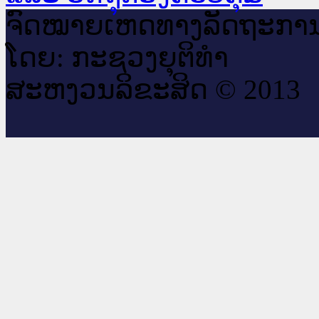
ຈົດ​ໝາຍ​ເຫດ​ທາງ​ລັດ​ຖະ​ກາ
ໂດຍ: ກະ​ຊວງຍຸ​ຕິ​ທຳ
ສະ​ຫງວນ​ລິ​ຂະ​ສິດ © 2013