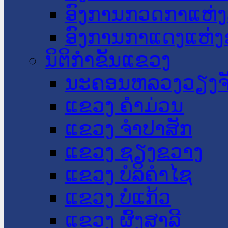
ອົງການກວດກາແຫ່ງ
ອົງການກາແດງແຫ່
ນິຕິກໍາຂັ້ນແຂວງ
ນະ​ຄອນ​ຫລວງວຽງຈ
ແຂວງ ຄໍາມ່ວນ
ແຂວງ ຈໍາປາສັກ
ແຂວງ ຊຽງຂວາງ
ແຂວງ ບໍລິຄໍາໄຊ
ແຂວງ ບໍ່ແກ້ວ
ແຂວງ ຜົ້ງສາລີ