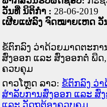
ພາກສ່ວນຮັບຜິດຊອບ:
ກະຊວ
ວັນທີ່ ນິຕິກໍາ :
28-06-2019
ເຜີຍແຜ່ລົງ ຈົດໝາຍເຫດ ວັນທ
ຂໍ້ຕົກລົງ ວ່າດ້ວຍມາດຕະກ
ສົ່ງອອກ ແລະ ສົ່ງອອກຕໍ່ ພື
ຄວບຄຸມ
ດາວໂຫຼດ ລາວ:
ຂໍ້ຕົກລົງ 
ສຳລັບການສົ່ງອອກ ແລະ ສົ່ງ
ແລະ ວັດຖຸຕ້ອງຄວບຄຸມ