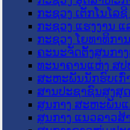
ກະຊວງ ເຕັກໂນໂລຊີ
ກະຊວງ ແຮງງານ ແລ
ກະຊວງ ໂຍທາທິການ 
ຄະນະຈັດຕັ້ງສູນກາງ
ທະນາຄານແຫ່ງ ສປ
ສະຫະພັນນັກຮົບເກົ
ສານປະຊາຊົນສູງສຸ
ສູນກາງ ສະຫະພັນແ
ສູນກາງ ແນວລາວສ້