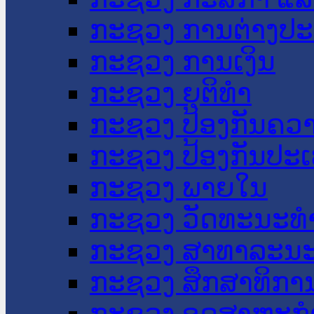
ກະຊວງ ການຕ່າງປ
ກະຊວງ ການເງິນ
ກະຊວງ ຍຸຕິທໍາ
ກະຊວງ ປ້ອງກັນຄວ
ກະຊວງ ປ້ອງກັນປະ
ກະຊວງ ພາຍໃນ
ກະຊວງ ວັດທະນະທຳ
ກະຊວງ ສາທາລະນະ
ກະຊວງ ສຶກສາທິການ
ກະຊວງ ອຸດສາຫະກຳ