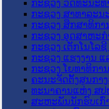
ກະຊວງ ວັດທະນະທຳ
ກະຊວງ ສາທາລະນະ
ກະຊວງ ສຶກສາທິການ
ກະຊວງ ອຸດສາຫະກຳ
ກະຊວງ ເຕັກໂນໂລຊີ
ກະຊວງ ແຮງງານ ແລ
ກະຊວງ ໂຍທາທິການ 
ຄະນະຈັດຕັ້ງສູນກາງ
ທະນາຄານແຫ່ງ ສປ
ສະຫະພັນນັກຮົບເກົ