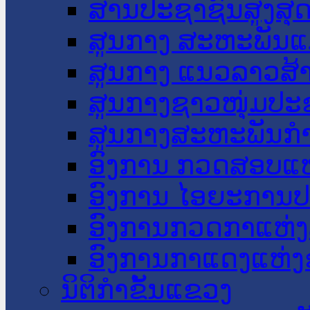
ສານປະຊາຊົນສູງສຸ
ສູນກາງ ສະຫະພັນແ
ສູນກາງ ແນວລາວສ້
ສູນກາງຊາວໜຸ່ມປະ
ສູນກາງສະຫະພັນກ
ອົງການ ກວດສອບແຫ
ອົງການ ໄອຍະການປ
ອົງການກວດກາແຫ່ງ
ອົງການກາແດງແຫ່
ນິຕິກໍາຂັ້ນແຂວງ