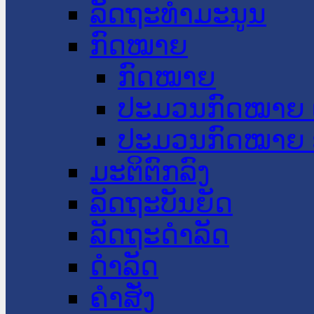
ລັດຖະທໍາມະນູນ
ກົດໝາຍ
ກົດໝາຍ
ປະມວນກົດໝາຍ 
ປະມວນກົດໝາຍ 
ມະຕິຕົກລົງ
ລັດຖະບັນຍັດ
ລັດຖະດໍາລັດ
ດໍາລັດ
ຄໍາສັ່ງ