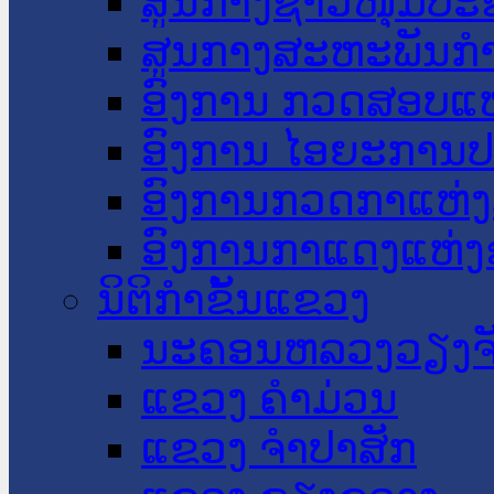
ສູນກາງຊາວໜຸ່ມປະ
ສູນກາງສະຫະພັນກ
ອົງການ ກວດສອບແຫ
ອົງການ ໄອຍະການປ
ອົງການກວດກາແຫ່ງ
ອົງການກາແດງແຫ່
ນິຕິກໍາຂັ້ນແຂວງ
ນະ​ຄອນ​ຫລວງວຽງຈ
ແຂວງ ຄໍາມ່ວນ
ແຂວງ ຈໍາປາສັກ