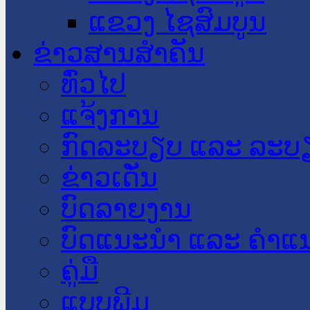
ແຂວງ ໄຊສົມບູນ
ຂ່າວສານສໍາຄັນ
​ທົ່ວ​ໄປ
ແຈ້ງການ
ກົດລະບຽບ ແລະ ລະບ
ຂ່າວເດັ່ນ
ບົດລາຍງານ
ບົດແນະນໍາ ແລະ ຄໍາແ
ຄູ່ມື
ແບບພີມ