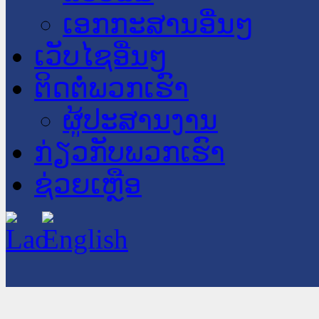
ເອກກະສານອື່ນໆ
ເວັບໄຊອື່ນໆ
ຕິດຕໍ່ພວກເຮົາ
ຜູ້ປະສານງານ
ກ່ຽວກັບພວກເຮົາ
ຊ່ວຍເຫຼືອ