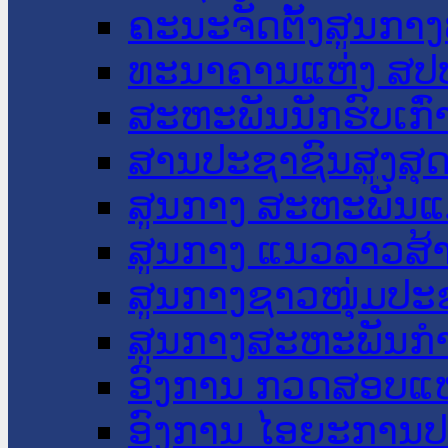
ຄະນະຈັດຕັ້ງສູນກາງ
ທະນາຄານແຫ່ງ ສປ
ສະຫະພັນນັກຮົບເກົ
ສານປະຊາຊົນສູງສຸ
ສູນກາງ ສະຫະພັນແ
ສູນກາງ ແນວລາວສ້
ສູນກາງຊາວໜຸ່ມປະ
ສູນກາງສະຫະພັນກ
ອົງການ ກວດສອບແຫ
ອົງການ ໄອຍະການປ