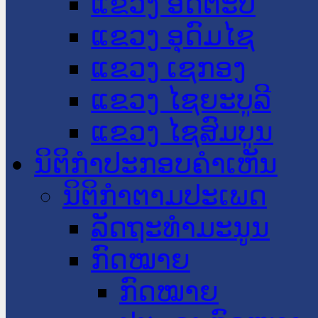
ແຂວງ ອັດຕະປື
ແຂວງ ອຸດົມໄຊ
ແຂວງ ເຊກອງ
ແຂວງ ໄຊຍະບູລີ
ແຂວງ ໄຊສົມບູນ
ນິຕິກໍາປະກອບຄໍາເຫັນ
ນິຕິກໍາຕາມປະເພດ
ລັດຖະທໍາມະນູນ
ກົດໝາຍ
ກົດໝາຍ