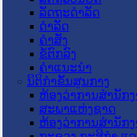
ລັດຖະດໍາລັດ
ດໍາລັດ
ຄໍາສັ່ງ
ຂໍ້ຕົກລົງ
ຄໍາແນະນໍາ
ນິຕິກໍາຂັ້ນສູນກາງ
ຫ້ອງວ່າການສໍານັ
ສະພາແຫ່ງຊາດ
ຫ້ອງວ່າການສຳນັກງ
ກະຊວງ ກະສິກຳ ແລະ