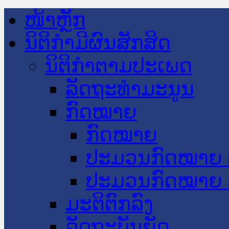
ໜ້າຫຼັກ
ນິຕິກໍາມີຜົນສັກສິດ
ນິຕິກໍາຕາມປະເພດ
ລັດຖະທໍາມະນູນ
ກົດໝາຍ
ກົດໝາຍ
ປະມວນກົດໝາຍ 
ປະມວນກົດໝາຍ 
ມະຕິຕົກລົງ
ລັດຖະບັນຍັດ