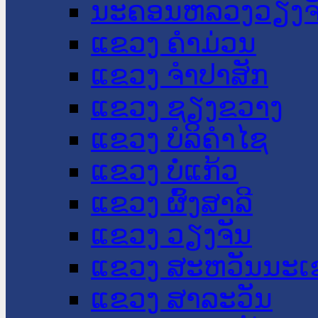
ນະ​ຄອນ​ຫລວງວຽງຈ
ແຂວງ ຄໍາມ່ວນ
ແຂວງ ຈໍາປາສັກ
ແຂວງ ຊຽງຂວາງ
ແຂວງ ບໍລິຄໍາໄຊ
ແຂວງ ບໍ່ແກ້ວ
ແຂວງ ຜົ້ງສາລີ
ແຂວງ ວຽງຈັນ
ແຂວງ ສະຫວັນນະເ
ແຂວງ ສາລະວັນ