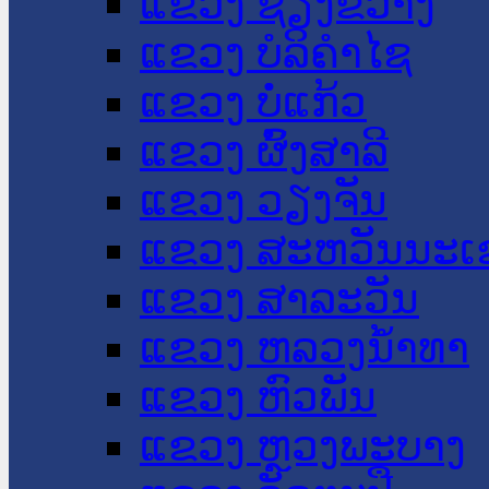
ແຂວງ ຊຽງຂວາງ
ແຂວງ ບໍລິຄໍາໄຊ
ແຂວງ ບໍ່ແກ້ວ
ແຂວງ ຜົ້ງສາລີ
ແຂວງ ວຽງຈັນ
ແຂວງ ສະຫວັນນະເ
ແຂວງ ສາລະວັນ
ແຂວງ ຫລວງນໍ້າທາ
ແຂວງ ຫົວພັນ
ແຂວງ ຫຼວງພະບາງ