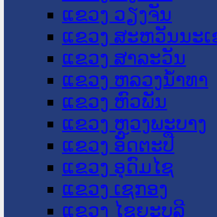
ແຂວງ ວຽງຈັນ
ແຂວງ ສະຫວັນນະເ
ແຂວງ ສາລະວັນ
ແຂວງ ຫລວງນໍ້າທາ
ແຂວງ ຫົວພັນ
ແຂວງ ຫຼວງພະບາງ
ແຂວງ ອັດຕະປື
ແຂວງ ອຸດົມໄຊ
ແຂວງ ເຊກອງ
ແຂວງ ໄຊຍະບູລີ