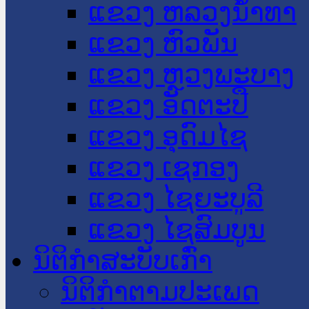
ແຂວງ ຫລວງນໍ້າທາ
ແຂວງ ຫົວພັນ
ແຂວງ ຫຼວງພະບາງ
ແຂວງ ອັດຕະປື
ແຂວງ ອຸດົມໄຊ
ແຂວງ ເຊກອງ
ແຂວງ ໄຊຍະບູລີ
ແຂວງ ໄຊສົມບູນ
ນິຕິກໍາສະບັບເກົ່າ
ນິຕິກຳຕາມປະເພດ