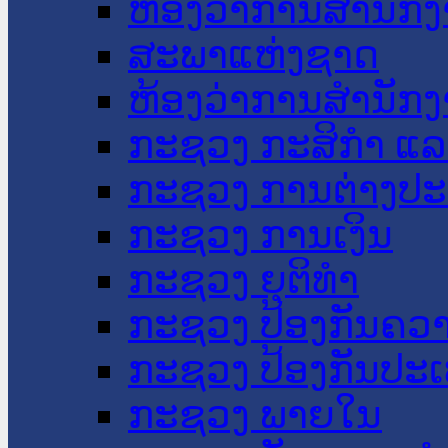
ຫ້ອງວ່າການສໍານັ
ສະພາແຫ່ງຊາດ
ຫ້ອງວ່າການສຳນັກງ
ກະຊວງ ກະສິກຳ ແລະ
ກະຊວງ ການຕ່າງປ
ກະຊວງ ການເງິນ
ກະຊວງ ຍຸຕິທໍາ
ກະຊວງ ປ້ອງກັນຄວ
ກະຊວງ ປ້ອງກັນປະ
ກະຊວງ ພາຍໃນ