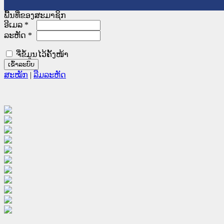
ພື້ນທີ່ຂອງສະມາຊິກ
ອີເມລ
*
ລະຫັດ
*
ຈື່ຂໍ້ມູນໄວ້ຄັ້ງໜ້າ
ສະໝັກ
|
ລືມລະຫັດ