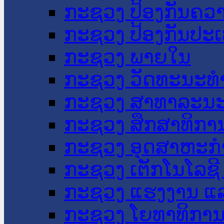
ກະຊວງ ປ້ອງກັນຄວ
ກະຊວງ ປ້ອງກັນປະ
ກະຊວງ ພາຍໃນ
ກະຊວງ ວັດທະນະທຳ
ກະຊວງ ສາທາລະນະ
ກະຊວງ ສຶກສາທິການ
ກະຊວງ ອຸດສາຫະກຳ
ກະຊວງ ເຕັກໂນໂລຊີ
ກະຊວງ ແຮງງານ ແລ
ກະຊວງ ໂຍທາທິການ 