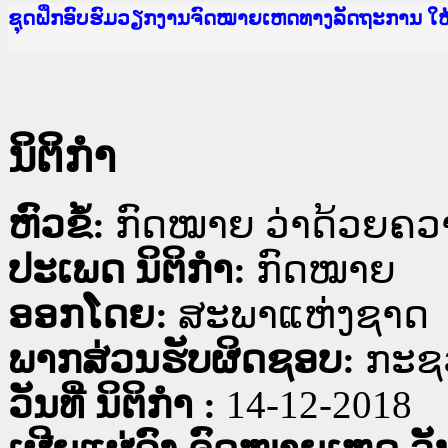
Ministry of Justice Lao PDR
ເຜີຍແຜ່ວັບໄຊຈົດໝາຍເຫດທາງລັດຖະການ ແລະ ແອັບກ
ກະຊວງຍຸຕິທຳ
ຊຸດຝຶກອົບຮົມວຽກງານຈົດໝາຍເຫດທາງລັດຖະການ ໃ
ກອງປະຊຸມທົບທວນຄືນການຈັດຕັ້ງປະຕິບັດວຽກງານຈ
ຝຶກອົບຮົມ ຜູ່ປະສານງານວຽກງານຈົດໝາຍເຫດທາງລັ
ຝຶກອົບຮົມ ຜູ່ປະສານງານວຽກງານຈົດໝາຍເຫດທາງລັດ
ເຜີຍແຜ່ແອັບກົດໝາຍລາວ ແລະ ເວັບໄຊຈົດໝາຍເຫດທ
ເຜີຍແຜ່ແອັບກົດໝາຍລາວ ແລະ ເວັບໄຊຈົດໝາຍເຫດທາ
ຍົກລະດັບວຽກງານຈົດໝາຍເຫດທາງລັດຖະການໃຫ້ຜູ້
ຊຸດຝຶກອົບຮົມວຽກງານຈົດໝາຍເຫດທາງລັດຖະການ ໃ
ນິຕິກໍາ
ຫົວຂໍ້:
ກົດໝາຍ ວ່າດ້ວຍຄວ
ປະເພດ ນິຕິກໍາ:
ກົດໝາຍ
ອອກໂດຍ:
ສະພາແຫ່ງຊາດ
ພາກສ່ວນຮັບຜິດຊອບ:
ກະຊວ
ວັນທີ່ ນິຕິກໍາ :
14-12-2018