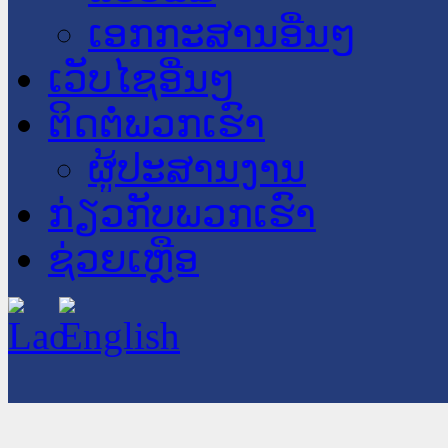
ເອກກະສານອື່ນໆ
ເວັບໄຊອື່ນໆ
ຕິດຕໍ່ພວກເຮົາ
ຜູ້ປະສານງານ
ກ່ຽວກັບພວກເຮົາ
ຊ່ວຍເຫຼືອ