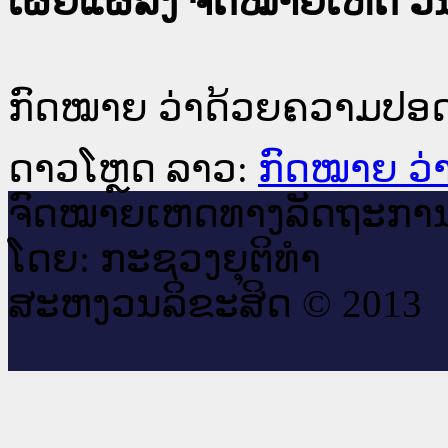
ເຜີຍແຜ່ລົງ ຈົດໝາຍເຫດ ວັນທ
ກົດໝາຍ ວ່າດ້ວຍຄວາມປອດ
ດາວໂຫຼດ ລາວ:
ກົດໝາຍ ວ່
ຈົດ​ໝາຍ​ເຫດ​ທາງ​ລັດ​ຖະ​ກາ
ໂດຍ: ກະ​ຊວງຍຸ​ຕິ​ທຳ
ສະ​ຫງວນ​ລິ​ຂະ​ສິດ © 2013