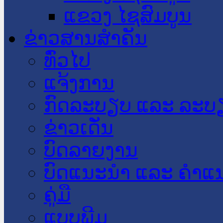
ແຂວງ ໄຊສົມບູນ
ຂ່າວສານສໍາຄັນ
​ທົ່ວ​ໄປ
ແຈ້ງການ
ກົດລະບຽບ ແລະ ລະບ
ຂ່າວເດັ່ນ
ບົດລາຍງານ
ບົດແນະນໍາ ແລະ ຄໍາແ
ຄູ່ມື
ແບບພີມ