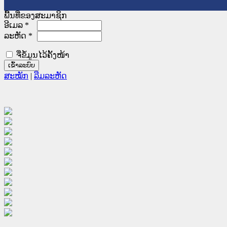
ພື້ນທີ່ຂອງສະມາຊິກ
ອີເມລ
*
ລະຫັດ
*
ຈື່ຂໍ້ມູນໄວ້ຄັ້ງໜ້າ
ສະໝັກ
|
ລືມລະຫັດ