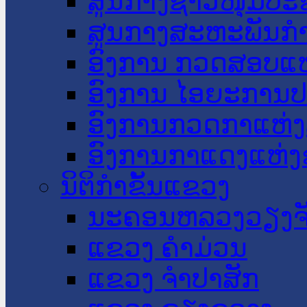
ສູນກາງຊາວໜຸ່ມປະ
ສູນກາງສະຫະພັນກ
ອົງການ ກວດສອບແຫ
ອົງການ ໄອຍະການປ
ອົງການກວດກາແຫ່ງ
ອົງການກາແດງແຫ່
ນິຕິກໍາຂັ້ນແຂວງ
ນະ​ຄອນ​ຫລວງວຽງຈ
ແຂວງ ຄໍາມ່ວນ
ແຂວງ ຈໍາປາສັກ