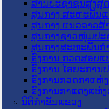
ສານປະຊາຊົນສູງສຸ
ສູນກາງ ສະຫະພັນແ
ສູນກາງ ແນວລາວສ້
ສູນກາງຊາວໜຸ່ມປະ
ສູນກາງສະຫະພັນກ
ອົງການ ກວດສອບແຫ
ອົງການ ໄອຍະການປ
ອົງການກວດກາແຫ່ງ
ອົງການກາແດງແຫ່
ນິຕິກໍາຂັ້ນແຂວງ