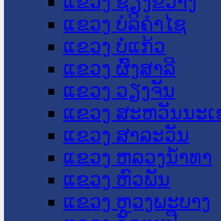
ແຂວງ ຊຽງຂວາງ
ແຂວງ ບໍລິຄໍາໄຊ
ແຂວງ ບໍ່ແກ້ວ
ແຂວງ ຜົ້ງສາລີ
ແຂວງ ວຽງຈັນ
ແຂວງ ສະຫວັນນະເ
ແຂວງ ສາລະວັນ
ແຂວງ ຫລວງນໍ້າທາ
ແຂວງ ຫົວພັນ
ແຂວງ ຫຼວງພະບາງ