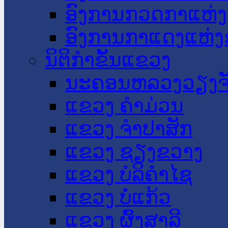
ອົງການກວດກາແຫ່ງ
ອົງການກາແດງແຫ່
ນິຕິກໍາຂັ້ນແຂວງ
ນະ​ຄອນ​ຫລວງວຽງຈ
ແຂວງ ຄໍາມ່ວນ
ແຂວງ ຈໍາປາສັກ
ແຂວງ ຊຽງຂວາງ
ແຂວງ ບໍລິຄໍາໄຊ
ແຂວງ ບໍ່ແກ້ວ
ແຂວງ ຜົ້ງສາລີ