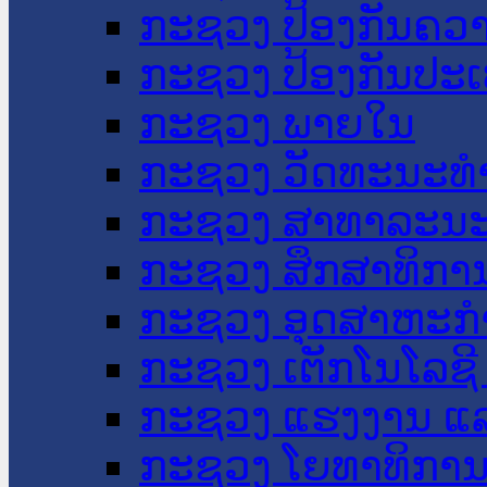
ກະຊວງ ປ້ອງກັນຄວ
ກະຊວງ ປ້ອງກັນປະ
ກະຊວງ ພາຍໃນ
ກະຊວງ ວັດທະນະທຳ
ກະຊວງ ສາທາລະນະ
ກະຊວງ ສຶກສາທິການ
ກະຊວງ ອຸດສາຫະກຳ
ກະຊວງ ເຕັກໂນໂລຊີ
ກະຊວງ ແຮງງານ ແລ
ກະຊວງ ໂຍທາທິການ 