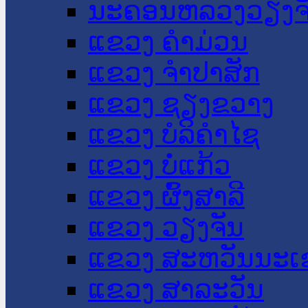
ນະ​ຄອນ​ຫລວງວຽງຈ
ແຂວງ ຄໍາມ່ວນ
ແຂວງ ຈໍາປາສັກ
ແຂວງ ຊຽງຂວາງ
ແຂວງ ບໍລິຄໍາໄຊ
ແຂວງ ບໍ່ແກ້ວ
ແຂວງ ຜົ້ງສາລີ
ແຂວງ ວຽງຈັນ
ແຂວງ ສະຫວັນນະເ
ແຂວງ ສາລະວັນ