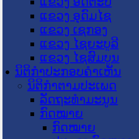
ແຂວງ ອັດຕະປື
ແຂວງ ອຸດົມໄຊ
ແຂວງ ເຊກອງ
ແຂວງ ໄຊຍະບູລີ
ແຂວງ ໄຊສົມບູນ
ນິຕິກໍາປະກອບຄໍາເຫັນ
ນິຕິກໍາຕາມປະເພດ
ລັດຖະທໍາມະນູນ
ກົດໝາຍ
ກົດໝາຍ