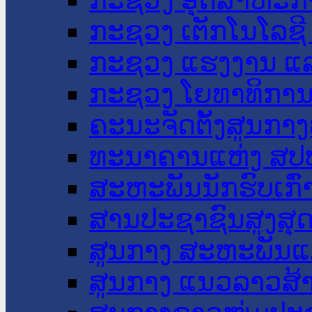
ກະຊວງ ເຕັກໂນໂລຊີ
ກະຊວງ ແຮງງານ ແລ
ກະຊວງ ໂຍທາທິການ 
ຄະນະຈັດຕັ້ງສູນກາງ
ທະນາຄານແຫ່ງ ສປ
ສະຫະພັນນັກຮົບເກົ
ສານປະຊາຊົນສູງສຸ
ສູນກາງ ສະຫະພັນແ
ສູນກາງ ແນວລາວສ້