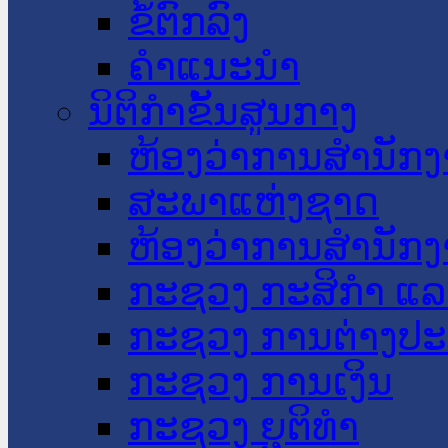
ຂໍ້ຕົກລົງ
ຄໍາແນະນໍາ
ນິຕິກໍາຂັ້ນສູນກາງ
ຫ້ອງວ່າການສໍານັ
ສະພາແຫ່ງຊາດ
ຫ້ອງວ່າການສຳນັກງ
ກະຊວງ ກະສິກຳ ແລະ
ກະຊວງ ການຕ່າງປ
ກະຊວງ ການເງິນ
ກະຊວງ ຍຸຕິທໍາ