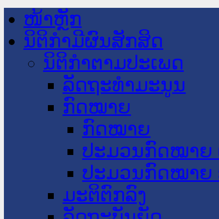
ໜ້າຫຼັກ
ນິຕິກໍາມີຜົນສັກສິດ
ນິຕິກໍາຕາມປະເພດ
ລັດຖະທໍາມະນູນ
ກົດໝາຍ
ກົດໝາຍ
ປະມວນກົດໝາຍ 
ປະມວນກົດໝາຍ 
ມະຕິຕົກລົງ
ລັດຖະບັນຍັດ