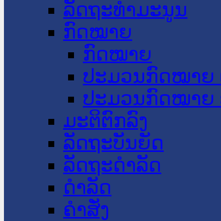
ລັດຖະທໍາມະນູນ
ກົດໝາຍ
ກົດໝາຍ
ປະມວນກົດໝາຍ 
ປະມວນກົດໝາຍ 
ມະຕິຕົກລົງ
ລັດຖະບັນຍັດ
ລັດຖະດໍາລັດ
ດໍາລັດ
ຄໍາສັ່ງ