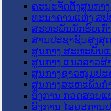
ຄະນະຈັດຕັ້ງສູນກາງ
ທະນາຄານແຫ່ງ ສປ
ສະຫະພັນນັກຮົບເກົ
ສານປະຊາຊົນສູງສຸ
ສູນກາງ ສະຫະພັນແ
ສູນກາງ ແນວລາວສ້
ສູນກາງຊາວໜຸ່ມປະ
ສູນກາງສະຫະພັນກ
ອົງການ ກວດສອບແຫ
ອົງການ ໄອຍະການປ