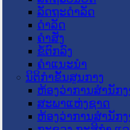
ລັດຖະດໍາລັດ
ດໍາລັດ
ຄໍາສັ່ງ
ຂໍ້ຕົກລົງ
ຄໍາແນະນໍາ
ນິຕິກໍາຂັ້ນສູນກາງ
ຫ້ອງວ່າການສໍານັ
ສະພາແຫ່ງຊາດ
ຫ້ອງວ່າການສຳນັກງ
ກະຊວງ ກະສິກຳ ແລະ