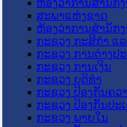
ຫ້ອງວ່າການສໍານັ
ສະພາແຫ່ງຊາດ
ຫ້ອງວ່າການສຳນັກງ
ກະຊວງ ກະສິກຳ ແລະ
ກະຊວງ ການຕ່າງປ
ກະຊວງ ການເງິນ
ກະຊວງ ຍຸຕິທໍາ
ກະຊວງ ປ້ອງກັນຄວ
ກະຊວງ ປ້ອງກັນປະ
ກະຊວງ ພາຍໃນ