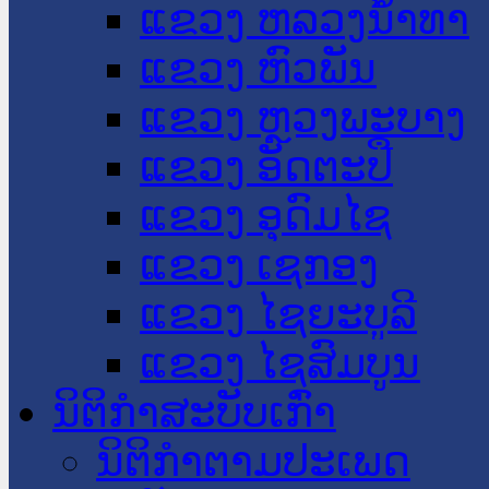
ແຂວງ ຫລວງນໍ້າທາ
ແຂວງ ຫົວພັນ
ແຂວງ ຫຼວງພະບາງ
ແຂວງ ອັດຕະປື
ແຂວງ ອຸດົມໄຊ
ແຂວງ ເຊກອງ
ແຂວງ ໄຊຍະບູລີ
ແຂວງ ໄຊສົມບູນ
ນິຕິກໍາສະບັບເກົ່າ
ນິຕິກຳຕາມປະເພດ