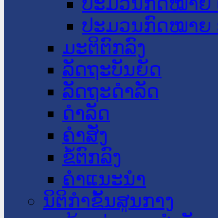
ປະມວນກົດໝາຍ 
ປະມວນກົດໝາຍ 
ມະຕິຕົກລົງ
ລັດຖະບັນຍັດ
ລັດຖະດໍາລັດ
ດໍາລັດ
ຄໍາສັ່ງ
ຂໍ້ຕົກລົງ
ຄໍາແນະນໍາ
ນິຕິກຳຂັ້ນສູນກາງ