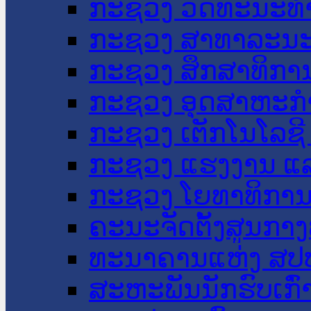
ກະຊວງ ວັດທະນະທຳ
ກະຊວງ ສາທາລະນະ
ກະຊວງ ສຶກສາທິການ
ກະຊວງ ອຸດສາຫະກຳ
ກະຊວງ ເຕັກໂນໂລຊີ
ກະຊວງ ແຮງງານ ແລ
ກະຊວງ ໂຍທາທິການ 
ຄະນະຈັດຕັ້ງສູນກາງ
ທະນາຄານແຫ່ງ ສປ
ສະຫະພັນນັກຮົບເກົ