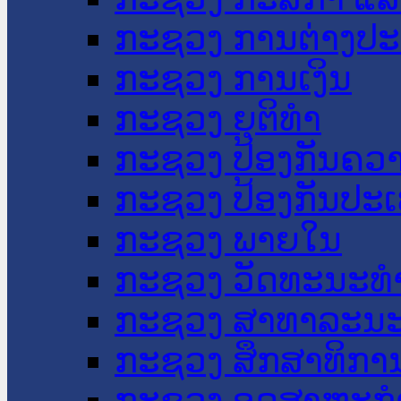
ກະຊວງ ການຕ່າງປ
ກະຊວງ ການເງິນ
ກະຊວງ ຍຸຕິທໍາ
ກະຊວງ ປ້ອງກັນຄວ
ກະຊວງ ປ້ອງກັນປະ
ກະຊວງ ພາຍໃນ
ກະຊວງ ວັດທະນະທຳ
ກະຊວງ ສາທາລະນະ
ກະຊວງ ສຶກສາທິການ
ກະຊວງ ອຸດສາຫະກຳ