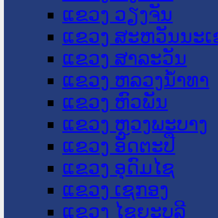
ແຂວງ ວຽງຈັນ
ແຂວງ ສະຫວັນນະເ
ແຂວງ ສາລະວັນ
ແຂວງ ຫລວງນໍ້າທາ
ແຂວງ ຫົວພັນ
ແຂວງ ຫຼວງພະບາງ
ແຂວງ ອັດຕະປື
ແຂວງ ອຸດົມໄຊ
ແຂວງ ເຊກອງ
ແຂວງ ໄຊຍະບູລີ