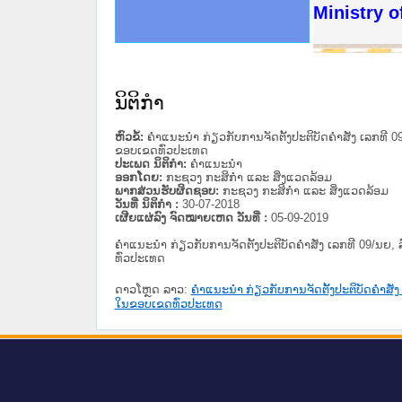
ດໝາຍເຫດທາງລັດຖະການໃຫ້ຜູ້ປະສານງານ
ນການຈັດຕັ້ງປະຕິບັດວຽກງານຈົດໝາຍເຫດ
ສານງານວຽກງານຈົດໝາຍເຫດທາງລັດຖະການ
ສານງານວຽກງານຈົດໝາຍເຫດທາງລັດຖະການ
ດໝາຍລາວ ແລະ ເວັບໄຊຈົດໝາຍເຫດທາງ
ດໝາຍລາວ ແລະ ເວັບໄຊຈົດໝາຍເຫດທາງ
ກງານຈົດໝາຍເຫດທາງລັດຖະການ ໃຫ້ຜູ້
ກງານຈົດໝາຍເຫດທາງລັດຖະການ ໃຫ້ຜູ້
Ministry o
ທີ່ ວິທະຍາຄານສັນຕິບານປະຊາຊົນ
ທີ່ ວິທະຍາຄານຕຳຫຼວດປະຊາຊົນ
ານສະພາປະຊາຊົນ ພາກເໜືອ
ງານສະພາປະຊາຊົນ ພາກກາງ
ຂັ້ນແຂວງພາກເໜືອ
ສຳລັບ ພາກກາງ
ທາງລັດຖະການ
ສຳລັບ ພາກໃຕ້
ນິຕິກໍາ
ຫົວຂໍ້:
ຄຳແນະນຳ ກ່ຽວກັບການຈັດຕັ້ງປະຕິບັດຄຳສັ່ງ ເລກທີ 0
ຂອບເຂດທົ່ວປະເທດ
ປະເພດ ນິຕິກໍາ:
ຄໍາແນະນໍາ
ອອກໂດຍ:
ກະຊວງ ກະສິກຳ ແລະ ສິ່ງແວດລ້ອມ
ພາກສ່ວນຮັບຜິດຊອບ:
ກະຊວງ ກະສິກຳ ແລະ ສິ່ງແວດລ້ອມ
ວັນທີ່ ນິຕິກໍາ :
30-07-2018
ເຜີຍແຜ່ລົງ ຈົດໝາຍເຫດ ວັນທີ່ :
05-09-2019
ຄຳແນະນຳ ກ່ຽວກັບການຈັດຕັ້ງປະຕິບັດຄຳສັ່ງ ເລກທີ 09/ນຍ, 
ທົ່ວປະເທດ
ດາວໂຫຼດ ລາວ:
ຄຳແນະນຳ ກ່ຽວກັບການຈັດຕັ້ງປະຕິບັດຄຳສັ່ງ 
ໃນຂອບເຂດທົ່ວປະເທດ