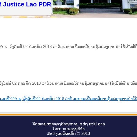
f Justice Lao PDR
9/ນຍ, ລົງວັນທີ 02 ກໍລະກົດ 2018 ວ່າດ້ວຍການເພີ່ມທະວີການຄຸ້ມຄອງການນຳໃຊ້ເນື້ອທ
ລົງວັນທີ 02 ກໍລະກົດ 2018 ວ່າດ້ວຍການເພີ່ມທະວີການຄຸ້ມຄອງການນຳໃຊ້ເນື້ອທີ່ດິນ
ເລກທີ 09/ນຍ, ລົງວັນທີ 02 ກໍລະກົດ 2018 ວ່າດ້ວຍການເພີ່ມທະວີການຄຸ້ມຄອງການນຳໃຊ້
ຈົດ​ໝາຍ​ເຫດ​ທາງ​ລັດ​ຖະ​ການ ແຫ່ງ ສ​ປ​ປ ລາວ
ໂດຍ: ກະ​ຊວງຍຸ​ຕິ​ທຳ
ສະ​ຫງວນ​ລິ​ຂະ​ສິດ © 2013