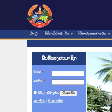
ໜ້າຫຼັກ
ນິຕິກໍາມີຜົນສັກສິດ
ນິຕິກໍາປະກອບຄໍາເຫັນ
ພື້ນທີ່ຂອງສະມາຊິກ
ອີເມລ
*
ລະຫັດ
*
ຈື່ຂໍ້ມູນໄວ້ຄັ້ງໜ້າ
ສະໝັກ
|
ລືມລະຫັດ