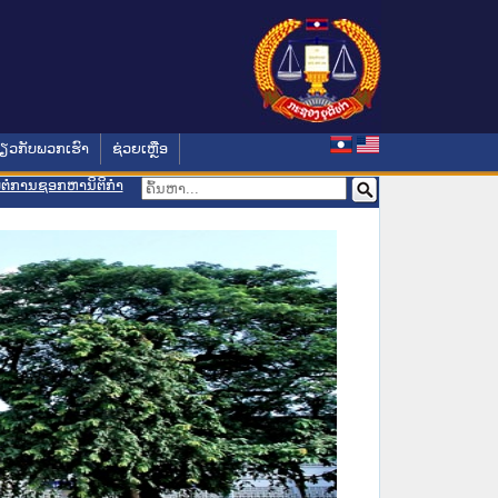
່ຽວກັບພວກເຮົາ
ຊ່ວຍເຫຼືອ
ອມຕໍ່ການຊອກຫານິຕິກຳ