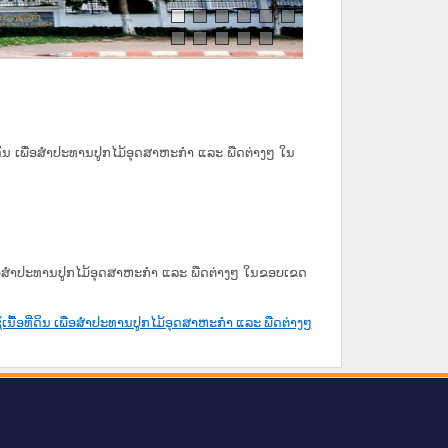
ີ່ດິນ ເພື່ອສຳປະທານປູກໄມ້ອຸດສາຫະກຳ ແລະ ພືດຕ່າງໆ ໃນ
 ເພື່ອສຳປະທານປູກໄມ້ອຸດສາຫະກຳ ແລະ ພືດຕ່າງໆ ໃນຂອບເຂດ
ເນື້ອທີ່ດິນ ເພື່ອສຳປະທານປູກໄມ້ອຸດສາຫະກຳ ແລະ ພືດຕ່າງໆ