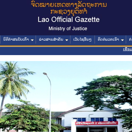
ນິຕິກໍາສະບັບເກົ່າ
ຂ່າວສານສໍາຄັນ
ເວັບໄຊອື່ນໆ
ຕິດຕໍ່ພວກເຮົາ
ກ
ເຊື່