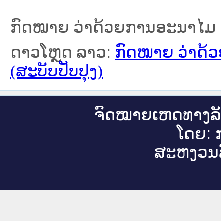
ກົດໝາຍ ວ່າດ້ວຍການອະນາໄມ ແລ
ດາວໂຫຼດ ລາວ:
ກົດໝາຍ ວ່າດ້
(ສະບັບປັບປຸງ)
ຈົດ​ໝາຍ​ເຫດ​ທາງ​ລ
ໂດຍ: ກ
ສະ​ຫງວນ​ລ