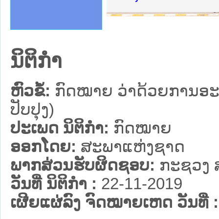
ຄານສັນຕິບານປະຊາຊົນ
າຄານຕຳຫຼວດປະຊາຊົນ
ຊາຊົນ ພາກເໜືອ
ຊາຊົນ ພາກກາງ
ພາກເໜືອ
າກກາງ
ຖະການ
າກໃຕ້
ນິຕິກໍາ
ຫົວຂໍ້:
ກົດໝາຍ ວ່າດ້ວຍການອະນ
ປັບປຸງ)
ປະເພດ ນິຕິກໍາ:
ກົດໝາຍ
ອອກໂດຍ:
ສະພາແຫ່ງຊາດ
ພາກສ່ວນຮັບຜິດຊອບ:
ກະຊວງ 
ວັນທີ່ ນິຕິກໍາ :
22-11-2019
ເຜີຍແຜ່ລົງ ຈົດໝາຍເຫດ ວັນທີ່ :