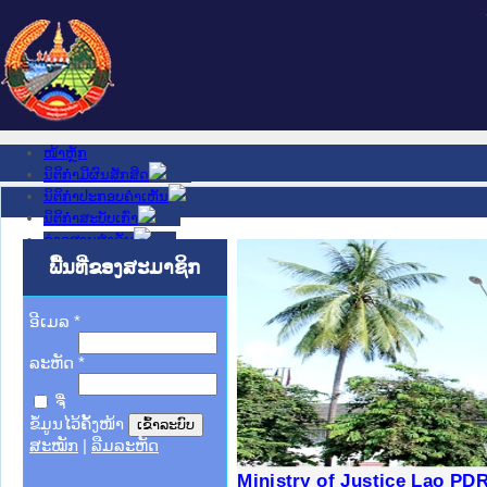
ໜ້າຫຼັກ
ນິຕິກໍາມີຜົນສັກສິດ
ນິຕິກໍາປະກອບຄໍາເຫັນ
ນິຕິກໍາສະບັບເກົ່າ
ຂ່າວສານສໍາຄັນ
ເວັບໄຊອື່ນໆ
ພື້ນທີ່ຂອງສະມາຊິກ
ຕິດຕໍ່ພວກເຮົາ
ກ່ຽວກັບພວກເຮົາ
ຊ່ວຍເຫຼືອ
ອີເມລ
*
ລະຫັດ
*
ຈື່
ຂໍ້ມູນໄວ້ຄັ້ງໜ້າ
ສະໝັກ
|
ລືມລະຫັດ
ງລັດຖະການໃຫ້ຜູ້ປະສານງານ
້ງປະຕິບັດວຽກງານຈົດໝາຍເຫດ
ງານຈົດໝາຍເຫດທາງລັດຖະການ
ງານຈົດໝາຍເຫດທາງລັດຖະການ
ລະ ເວັບໄຊຈົດໝາຍເຫດທາງ
ລະ ເວັບໄຊຈົດໝາຍເຫດທາງ
ຍເຫດທາງລັດຖະການ ໃຫ້ຜູ້
ຍເຫດທາງລັດຖະການ ໃຫ້ຜູ້
Ministry of Justice Lao PDR