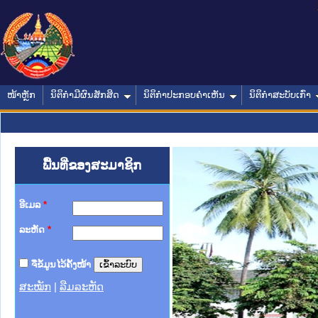
ໜ້າຫຼັກ
ນິຕິກໍາມີຜົນສັກສິດ
ນິຕິກໍາປະກອບຄໍາເຫັນ
ນິຕິກໍາສະບັບເກົ່າ
ພື້ນທີ່ຂອງສະມາຊິກ
ອີເມລ
*
ລະຫັດ
*
ຈື່ຂໍ້ມູນໄວ້ຄັ້ງໜ້າ
ສະໝັກ
|
ລືມລະຫັດ