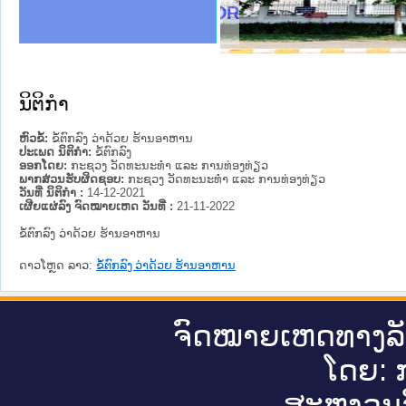
ງລັດຖະການໃຫ້ຜູ້ປະສານງານ
ງປະຕິບັດວຽກງານຈົດໝາຍເຫດ
ານຈົດໝາຍເຫດທາງລັດຖະການ
ານຈົດໝາຍເຫດທາງລັດຖະການ
ະ ເວັບໄຊຈົດໝາຍເຫດທາງ
ະ ເວັບໄຊຈົດໝາຍເຫດທາງ
ເຫດທາງລັດຖະການ ໃຫ້ຜູ້
ເຫດທາງລັດຖະການ ໃຫ້ຜູ້
of Justice Lao PDR
ານສັນຕິບານປະຊາຊົນ
ຄານຕຳຫຼວດປະຊາຊົນ
າຊົນ ພາກເໜືອ
ຊາຊົນ ພາກກາງ
າກເໜືອ
າກກາງ
ະການ
າກໃຕ້
ນິຕິກໍາ
ຫົວຂໍ້:
ຂໍ້ຕົກລົງ ວ່າດ້ວຍ ຮ້ານອາຫານ
ປະເພດ ນິຕິກໍາ:
ຂໍ້ຕົກລົງ
ອອກໂດຍ:
ກະຊວງ ວັດທະນະທຳ ແລະ ການທ່ອງທ່ຽວ
ພາກສ່ວນຮັບຜິດຊອບ:
ກະຊວງ ວັດທະນະທຳ ແລະ ການທ່ອງທ່ຽວ
ວັນທີ່ ນິຕິກໍາ :
14-12-2021
ເຜີຍແຜ່ລົງ ຈົດໝາຍເຫດ ວັນທີ່ :
21-11-2022
ຂໍ້ຕົກລົງ ວ່າດ້ວຍ ຮ້ານອາຫານ
ດາວໂຫຼດ ລາວ:
ຂໍ້ຕົກລົງ ວ່າດ້ວຍ ຮ້ານອາຫານ
ຈົດ​ໝາຍ​ເຫດ​ທາງ​ລ
ໂດຍ: ກ
ສະ​ຫງວນ​ລ