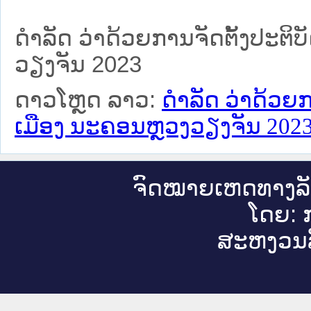
ດໍາລັດ ວ່າດ້ວຍການຈັດຕັ້ງປະຕ
ວຽງຈັນ 2023
ດາວໂຫຼດ ລາວ:
ດໍາລັດ ວ່າດ້ວ
ເມືອງ ນະຄອນຫຼວງວຽງຈັນ 202
ຈົດ​ໝາຍ​ເຫດ​ທາງ​ລ
ໂດຍ: ກ
ສະ​ຫງວນ​ລ