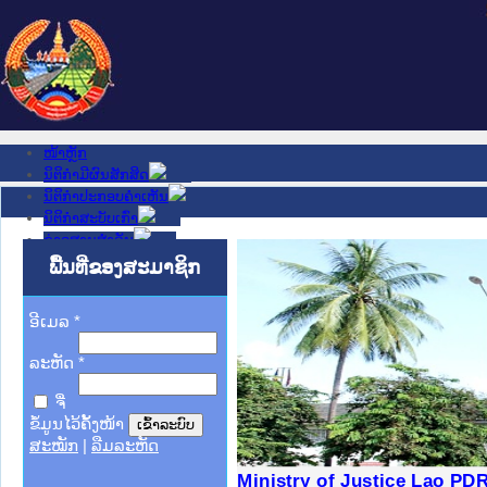
ໜ້າຫຼັກ
ນິຕິກໍາມີຜົນສັກສິດ
ນິຕິກໍາປະກອບຄໍາເຫັນ
ນິຕິກໍາສະບັບເກົ່າ
ຂ່າວສານສໍາຄັນ
ເວັບໄຊອື່ນໆ
ພື້ນທີ່ຂອງສະມາຊິກ
ຕິດຕໍ່ພວກເຮົາ
ກ່ຽວກັບພວກເຮົາ
ຊ່ວຍເຫຼືອ
ອີເມລ
*
ລະຫັດ
*
ຈື່
ຂໍ້ມູນໄວ້ຄັ້ງໜ້າ
ສະໝັກ
|
ລືມລະຫັດ
ງລັດຖະການໃຫ້ຜູ້ປະສານງານ
້ງປະຕິບັດວຽກງານຈົດໝາຍເຫດ
ງານຈົດໝາຍເຫດທາງລັດຖະການ
ງານຈົດໝາຍເຫດທາງລັດຖະການ
ລະ ເວັບໄຊຈົດໝາຍເຫດທາງ
ລະ ເວັບໄຊຈົດໝາຍເຫດທາງ
ຍເຫດທາງລັດຖະການ ໃຫ້ຜູ້
ຍເຫດທາງລັດຖະການ ໃຫ້ຜູ້
Ministry of Justice Lao PDR