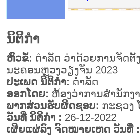
ຄານສັນຕິບານປະຊາຊົນ
າຄານຕຳຫຼວດປະຊາຊົນ
ຊາຊົນ ພາກເໜືອ
ຊາຊົນ ພາກກາງ
ພາກເໜືອ
າກກາງ
ຖະການ
າກໃຕ້
ນິຕິກໍາ
ຫົວຂໍ້:
ດໍາລັດ ວ່າດ້ວຍການຈັດຕ
ນະຄອນຫຼວງວຽງຈັນ 2023
ປະເພດ ນິຕິກໍາ:
ດໍາລັດ
ອອກໂດຍ:
ຫ້ອງວ່າການສຳນັກງາ
ພາກສ່ວນຮັບຜິດຊອບ:
ກະຊວງ ໂ
ວັນທີ່ ນິຕິກໍາ :
26-12-2022
ເຜີຍແຜ່ລົງ ຈົດໝາຍເຫດ ວັນທີ່ :