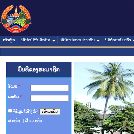
ໜ້າຫຼັກ
ນິຕິກໍາມີຜົນສັກສິດ
ນິຕິກໍາປະກອບຄໍາເຫັນ
ນິຕິກໍາສະບັບເກົ່າ
ພື້ນທີ່ຂອງສະມາຊິກ
ອີເມລ
*
ລະຫັດ
*
ຈື່ຂໍ້ມູນໄວ້ຄັ້ງໜ້າ
ສະໝັກ
|
ລືມລະຫັດ