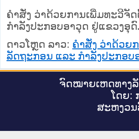
ຄໍາສັ່ງ ວ່າດ້ວຍການເພີ່ມທະວີຈ
ກໍາລັງປະກອບອາວຸດ ຢູ່ແຂວງອຸດ
ດາວໂຫຼດ ລາວ:
ຄໍາສັ່ງ ວ່າດ້ວຍ
ລັດຖະກອນ ແລະ ກໍາລັງປະກອບອາ
ຈົດ​ໝາຍ​ເຫດ​ທາງ​ລ
ໂດຍ: ກ
ສະ​ຫງວນ​ລ