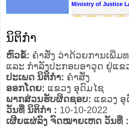
ງລັດຖະການໃຫ້ຜູ້ປະສານງານ
້ງປະຕິບັດວຽກງານຈົດໝາຍເຫດ
ງານຈົດໝາຍເຫດທາງລັດຖະການ
ງານຈົດໝາຍເຫດທາງລັດຖະການ
ລະ ເວັບໄຊຈົດໝາຍເຫດທາງ
ລະ ເວັບໄຊຈົດໝາຍເຫດທາງ
ຍເຫດທາງລັດຖະການ ໃຫ້ຜູ້
ຍເຫດທາງລັດຖະການ ໃຫ້ຜູ້
Ministry of Justice 
ຄານສັນຕິບານປະຊາຊົນ
າຄານຕຳຫຼວດປະຊາຊົນ
ຊາຊົນ ພາກເໜືອ
ຊາຊົນ ພາກກາງ
ພາກເໜືອ
າກກາງ
ຖະການ
າກໃຕ້
ນິຕິກໍາ
ຫົວຂໍ້:
ຄໍາສັ່ງ ວ່າດ້ວຍການເພີ່
ແລະ ກໍາລັງປະກອບອາວຸດ ຢູ່ແຂ
ປະເພດ ນິຕິກໍາ:
ຄໍາສັ່ງ
ອອກໂດຍ:
ແຂວງ ອຸດົມໄຊ
ພາກສ່ວນຮັບຜິດຊອບ:
ແຂວງ ອຸ
ວັນທີ່ ນິຕິກໍາ :
10-10-2022
ເຜີຍແຜ່ລົງ ຈົດໝາຍເຫດ ວັນທີ່ :