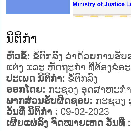
ງລັດຖະການໃຫ້ຜູ້ປະສານງານ
້ງປະຕິບັດວຽກງານຈົດໝາຍເຫດ
ງານຈົດໝາຍເຫດທາງລັດຖະການ
ງານຈົດໝາຍເຫດທາງລັດຖະການ
ລະ ເວັບໄຊຈົດໝາຍເຫດທາງ
ລະ ເວັບໄຊຈົດໝາຍເຫດທາງ
ຍເຫດທາງລັດຖະການ ໃຫ້ຜູ້
ຍເຫດທາງລັດຖະການ ໃຫ້ຜູ້
Ministry of Justice 
ຄານສັນຕິບານປະຊາຊົນ
າຄານຕຳຫຼວດປະຊາຊົນ
ຊາຊົນ ພາກເໜືອ
ຊາຊົນ ພາກກາງ
ພາກເໜືອ
າກກາງ
ຖະການ
າກໃຕ້
ນິຕິກໍາ
ຫົວຂໍ້:
ຂໍ້ຕົກລົງ ວ່າດ້ວຍການຮ
ແຕ່ງ ແລະ ຫັດຖະກຳ ທີ່ຕ້ອງຂໍອະ
ປະເພດ ນິຕິກໍາ:
ຂໍ້ຕົກລົງ
ອອກໂດຍ:
ກະຊວງ ອຸດສາຫະກຳ
ພາກສ່ວນຮັບຜິດຊອບ:
ກະຊວງ 
ວັນທີ່ ນິຕິກໍາ :
09-02-2023
ເຜີຍແຜ່ລົງ ຈົດໝາຍເຫດ ວັນທີ່ :