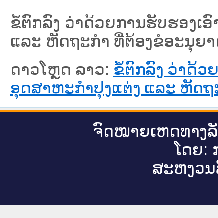
ຂໍ້ຕົກລົງ ວ່າດ້ວຍການຮັບຮອງເ
ແລະ ຫັດຖະກຳ ທີ່ຕ້ອງຂໍອະນຸຍາ
ດາວໂຫຼດ ລາວ:
ຂໍ້ຕົກລົງ ວ່າດ
ອຸດສາຫະກຳປຸງແຕ່ງ ແລະ ຫັດຖະກ
ຈົດ​ໝາຍ​ເຫດ​ທາງ​ລ
ໂດຍ: ກ
ສະ​ຫງວນ​ລ