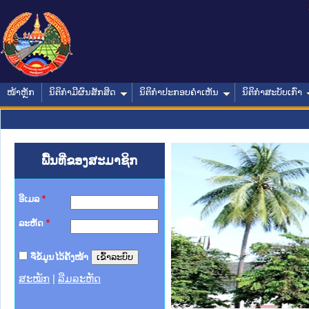
ໜ້າຫຼັກ
ນິຕິກໍາມີຜົນສັກສິດ
ນິຕິກໍາປະກອບຄໍາເຫັນ
ນິຕິກໍາສະບັບເກົ່າ
ພື້ນທີ່ຂອງສະມາຊິກ
ອີເມລ
*
ລະຫັດ
*
ຈື່ຂໍ້ມູນໄວ້ຄັ້ງໜ້າ
ສະໝັກ
|
ລືມລະຫັດ