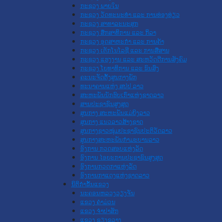
ກະຊວງ ພາຍໃນ
ກະຊວງ ວັດທະນະທຳ ແລະ ການທ່ອງທ່ຽວ
ກະຊວງ ສາທາລະນະສຸກ
ກະຊວງ ສຶກສາທິການ ແລະ ກິລາ
ກະຊວງ ອຸດສາຫະກຳ ແລະ ການຄ້າ
ກະຊວງ ເຕັກໂນໂລຊີ ແລະ ການສື່ສານ
ກະຊວງ ແຮງງານ ແລະ ສະຫວັດດີການສັງຄົມ
ກະຊວງ ໂຍທາທິການ ແລະ ຂົນສົ່ງ
ຄະນະຈັດຕັ້ງສູນກາງພັກ
ທະນາຄານແຫ່ງ ສປປ ລາວ
ສະຫະພັນນັກຮົບເກົ່າແຫ່ງຊາດລາວ
ສານປະຊາຊົນສູງສຸດ
ສູນກາງ ສະຫະພັນແມ່ຍິງລາວ
ສູນກາງ ແນວລາວສ້າງຊາດ
ສູນກາງຊາວໜຸ່ມປະຊາຊົນປະຕິວັດລາວ
ສູນກາງສະຫະພັນກຳມະບານລາວ
ອົງການ ກວດສອບແຫ່ງລັດ
ອົງການ ໄອຍະການປະຊາຊົນສູງສຸດ
ອົງການກວດກາແຫ່ງລັດ
ອົງການກາແດງແຫ່ງຊາດລາວ
ນິຕິກໍາຂັ້ນແຂວງ
ນະ​ຄອນ​ຫລວງວຽງຈັນ
ແຂວງ ຄໍາມ່ວນ
ແຂວງ ຈໍາປາສັກ
ແຂວງ ຊຽງຂວາງ