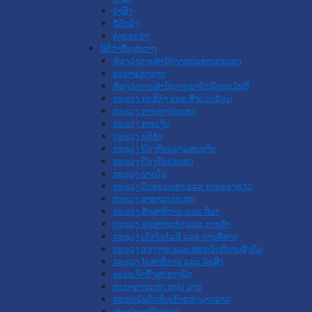
ຄໍາສັ່ງ
ຂໍ້ຕົກລົງ
ຄໍາແນະນໍາ
ນິຕິກຳຂັ້ນສູນກາງ
ຫ້ອງວ່າການສໍານັກງານປະທານປະເທດ
ສະພາແຫ່ງຊາດ
ຫ້ອງວ່າການສຳນັກງານນາຍົກລັດຖະມົນຕີ
ກະຊວງ ກະສິກຳ ແລະ ສິ່ງແວດລ້ອມ
ກະຊວງ ການຕ່າງປະເທດ
ກະຊວງ ການເງິນ
ກະຊວງ ຍຸຕິທໍາ
ກະຊວງ ປ້ອງກັນຄວາມສະຫງົບ
ກະຊວງ ປ້ອງກັນປະເທດ
ກະຊວງ ພາຍໃນ
ກະຊວງ ວັດທະນະທຳ ແລະ ການທ່ອງທ່ຽວ
ກະຊວງ ສາທາລະນະສຸກ
ກະຊວງ ສຶກສາທິການ ແລະ ກິລາ
ກະຊວງ ອຸດສາຫະກຳ ແລະ ການຄ້າ
ກະຊວງ ເຕັກໂນໂລຊີ ແລະ ການສື່ສານ
ກະຊວງ ແຮງງານ ແລະ ສະຫວັດດີການສັງຄົມ
ກະຊວງ ໂຍທາທິການ ແລະ ຂົນສົ່ງ
ຄະນະຈັດຕັ້ງສູນກາງພັກ
ທະນາຄານແຫ່ງ ສປປ ລາວ
ສະຫະພັນນັກຮົບເກົ່າແຫ່ງຊາດລາວ
ສານປະຊາຊົນສູງສຸດ