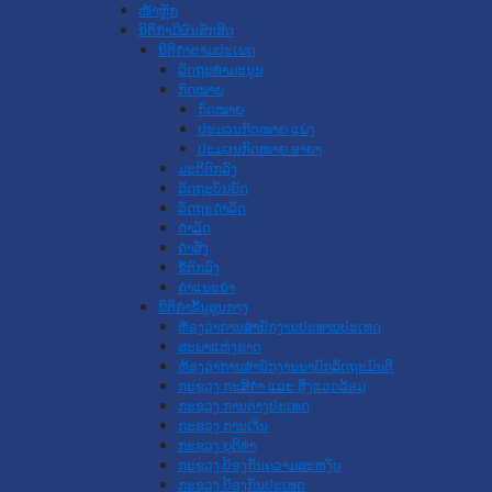
ໜ້າຫຼັກ
ນິຕິກໍາມີຜົນສັກສິດ
ນິຕິກໍາຕາມປະເພດ
ລັດຖະທໍາມະນູນ
ກົດໝາຍ
ກົດໝາຍ
ປະມວນກົດໝາຍ ແພ່ງ
ປະມວນກົດໝາຍ ອາຍາ
ມະຕິຕົກລົງ
ລັດຖະບັນຍັດ
ລັດຖະດໍາລັດ
ດໍາລັດ
ຄໍາສັ່ງ
ຂໍ້ຕົກລົງ
ຄໍາແນະນໍາ
ນິຕິກໍາຂັ້ນສູນກາງ
ຫ້ອງວ່າການສໍານັກງານປະທານປະເທດ
ສະພາແຫ່ງຊາດ
ຫ້ອງວ່າການສຳນັກງານນາຍົກລັດຖະມົນຕີ
ກະຊວງ ກະສິກຳ ແລະ ສິ່ງແວດລ້ອມ
ກະຊວງ ການຕ່າງປະເທດ
ກະຊວງ ການເງິນ
ກະຊວງ ຍຸຕິທໍາ
ກະຊວງ ປ້ອງກັນຄວາມສະຫງົບ
ກະຊວງ ປ້ອງກັນປະເທດ