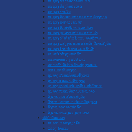
ກະຊວງ ປ້ອງກັນຄວາມສະຫງົບ
ກະຊວງ ປ້ອງກັນປະເທດ
ກະຊວງ ພາຍໃນ
ກະຊວງ ວັດທະນະທຳ ແລະ ການທ່ອງທ່ຽວ
ກະຊວງ ສາທາລະນະສຸກ
ກະຊວງ ສຶກສາທິການ ແລະ ກິລາ
ກະຊວງ ອຸດສາຫະກຳ ແລະ ການຄ້າ
ກະຊວງ ເຕັກໂນໂລຊີ ແລະ ການສື່ສານ
ກະຊວງ ແຮງງານ ແລະ ສະຫວັດດີການສັງຄົມ
ກະຊວງ ໂຍທາທິການ ແລະ ຂົນສົ່ງ
ຄະນະຈັດຕັ້ງສູນກາງພັກ
ທະນາຄານແຫ່ງ ສປປ ລາວ
ສະຫະພັນນັກຮົບເກົ່າແຫ່ງຊາດລາວ
ສານປະຊາຊົນສູງສຸດ
ສູນກາງ ສະຫະພັນແມ່ຍິງລາວ
ສູນກາງ ແນວລາວສ້າງຊາດ
ສູນກາງຊາວໜຸ່ມປະຊາຊົນປະຕິວັດລາວ
ສູນກາງສະຫະພັນກຳມະບານລາວ
ອົງການ ກວດສອບແຫ່ງລັດ
ອົງການ ໄອຍະການປະຊາຊົນສູງສຸດ
ອົງການກວດກາແຫ່ງລັດ
ອົງການກາແດງແຫ່ງຊາດລາວ
ນິຕິກໍາຂັ້ນແຂວງ
ນະ​ຄອນ​ຫລວງວຽງຈັນ
ແຂວງ ຄໍາມ່ວນ