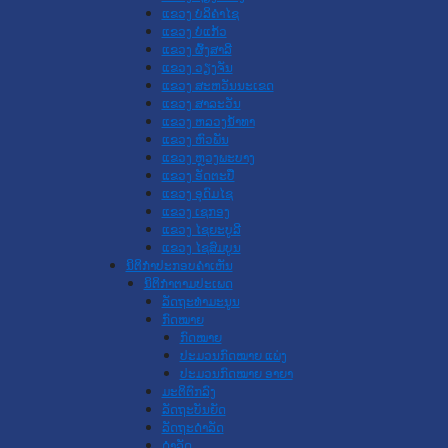
ແຂວງ ບໍລິຄໍາໄຊ
ແຂວງ ບໍ່ແກ້ວ
ແຂວງ ຜົ້ງສາລີ
ແຂວງ ວຽງຈັນ
ແຂວງ ສະຫວັນນະເຂດ
ແຂວງ ສາລະວັນ
ແຂວງ ຫລວງນໍ້າທາ
ແຂວງ ຫົວພັນ
ແຂວງ ຫຼວງພະບາງ
ແຂວງ ອັດຕະປື
ແຂວງ ອຸດົມໄຊ
ແຂວງ ເຊກອງ
ແຂວງ ໄຊຍະບູລີ
ແຂວງ ໄຊສົມບູນ
ນິຕິກໍາປະກອບຄໍາເຫັນ
ນິຕິກໍາຕາມປະເພດ
ລັດຖະທໍາມະນູນ
ກົດໝາຍ
ກົດໝາຍ
ປະມວນກົດໝາຍ ແພ່ງ
ປະມວນກົດໝາຍ ອາຍາ
ມະຕິຕົກລົງ
ລັດຖະບັນຍັດ
ລັດຖະດໍາລັດ
ດໍາລັດ