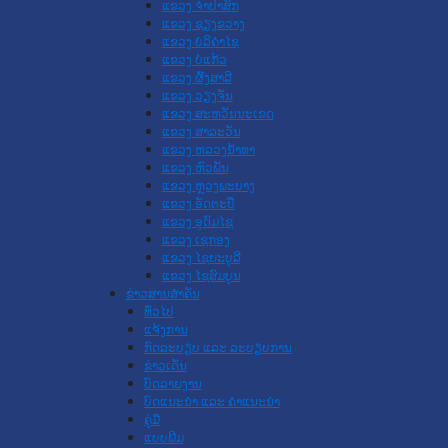
ແຂວງ ຈໍາປາສັກ
ແຂວງ ຊຽງຂວາງ
ແຂວງ ບໍລິຄໍາໄຊ
ແຂວງ ບໍ່ແກ້ວ
ແຂວງ ຜົ້ງສາລີ
ແຂວງ ວຽງຈັນ
ແຂວງ ສະຫວັນນະເຂດ
ແຂວງ ສາລະວັນ
ແຂວງ ຫລວງນໍ້າທາ
ແຂວງ ຫົວພັນ
ແຂວງ ຫຼວງພະບາງ
ແຂວງ ອັດຕະປື
ແຂວງ ອຸດົມໄຊ
ແຂວງ ເຊກອງ
ແຂວງ ໄຊຍະບູລີ
ແຂວງ ໄຊສົມບູນ
ຂ່າວສານສໍາຄັນ
​ທົ່ວ​ໄປ
ແຈ້ງການ
ກົດລະບຽບ ແລະ ລະບຽບການ
ຂ່າວເດັ່ນ
ບົດລາຍງານ
ບົດແນະນໍາ ແລະ ຄໍາແນະນໍາ
ຄູ່ມື
ແບບພີມ