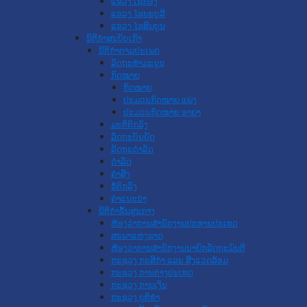
ແຂວງ ເຊກອງ
ແຂວງ ໄຊຍະບູລີ
ແຂວງ ໄຊສົມບູນ
ນິຕິກໍາສະບັບເກົ່າ
ນິຕິກຳຕາມປະເພດ
ລັດຖະທໍາມະນູນ
ກົດໝາຍ
ກົດໝາຍ
ປະມວນກົດໝາຍ ແພ່ງ
ປະມວນກົດໝາຍ ອາຍາ
ມະຕິຕົກລົງ
ລັດຖະບັນຍັດ
ລັດຖະດໍາລັດ
ດໍາລັດ
ຄໍາສັ່ງ
ຂໍ້ຕົກລົງ
ຄໍາແນະນໍາ
ນິຕິກໍາຂັ້ນສູນກາງ
ຫ້ອງວ່າການສໍານັກງານປະທານປະເທດ
ສະພາແຫ່ງຊາດ
ຫ້ອງວ່າການສຳນັກງານນາຍົກລັດຖະມົນຕີ
ກະຊວງ ກະສິກຳ ແລະ ສິ່ງແວດລ້ອມ
ກະຊວງ ການຕ່າງປະເທດ
ກະຊວງ ການເງິນ
ກະຊວງ ຍຸຕິທໍາ