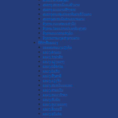
ສູນກາງ ສະຫະພັນແມ່ຍິງລາວ
ສູນກາງ ແນວລາວສ້າງຊາດ
ສູນກາງຊາວໜຸ່ມປະຊາຊົນປະຕິວັດລາວ
ສູນກາງສະຫະພັນກຳມະບານລາວ
ອົງການ ກວດສອບແຫ່ງລັດ
ອົງການ ໄອຍະການປະຊາຊົນສູງສຸດ
ອົງການກວດກາແຫ່ງລັດ
ອົງການກາແດງແຫ່ງຊາດລາວ
ນິຕິກໍາຂັ້ນແຂວງ
ນະ​ຄອນ​ຫລວງວຽງຈັນ
ແຂວງ ຄໍາມ່ວນ
ແຂວງ ຈໍາປາສັກ
ແຂວງ ຊຽງຂວາງ
ແຂວງ ບໍລິຄໍາໄຊ
ແຂວງ ບໍ່ແກ້ວ
ແຂວງ ຜົ້ງສາລີ
ແຂວງ ວຽງຈັນ
ແຂວງ ສະຫວັນນະເຂດ
ແຂວງ ສາລະວັນ
ແຂວງ ຫລວງນໍ້າທາ
ແຂວງ ຫົວພັນ
ແຂວງ ຫຼວງພະບາງ
ແຂວງ ອັດຕະປື
ແຂວງ ອຸດົມໄຊ