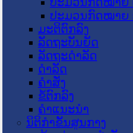
ປະມວນກົດໝາຍ 
ປະມວນກົດໝາຍ 
ມະຕິຕົກລົງ
ລັດຖະບັນຍັດ
ລັດຖະດໍາລັດ
ດໍາລັດ
ຄໍາສັ່ງ
ຂໍ້ຕົກລົງ
ຄໍາແນະນໍາ
ນິຕິກຳຂັ້ນສູນກາງ