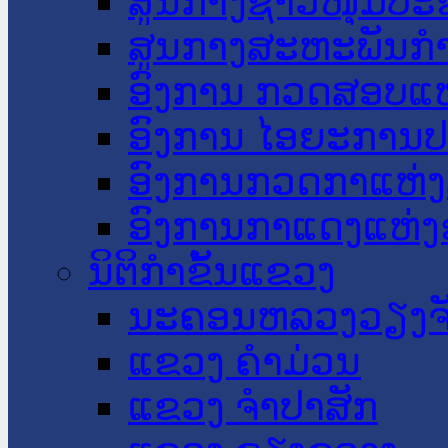
ສູນກາງຊາວໜຸ່ມປະ
ສູນກາງສະຫະພັນກ
ອົງການ ກວດສອບແຫ
ອົງການ ໄອຍະການປ
ອົງການກວດກາແຫ່ງ
ອົງການກາແດງແຫ່
ນິຕິກໍາຂັ້ນແຂວງ
ນະ​ຄອນ​ຫລວງວຽງຈ
ແຂວງ ຄໍາມ່ວນ
ແຂວງ ຈໍາປາສັກ