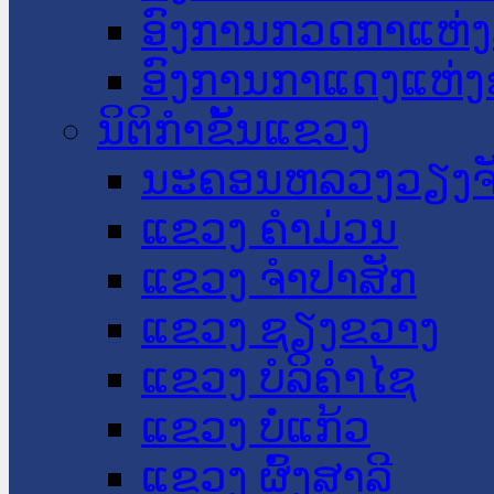
ອົງການກວດກາແຫ່ງ
ອົງການກາແດງແຫ່
ນິຕິກໍາຂັ້ນແຂວງ
ນະ​ຄອນ​ຫລວງວຽງຈ
ແຂວງ ຄໍາມ່ວນ
ແຂວງ ຈໍາປາສັກ
ແຂວງ ຊຽງຂວາງ
ແຂວງ ບໍລິຄໍາໄຊ
ແຂວງ ບໍ່ແກ້ວ
ແຂວງ ຜົ້ງສາລີ