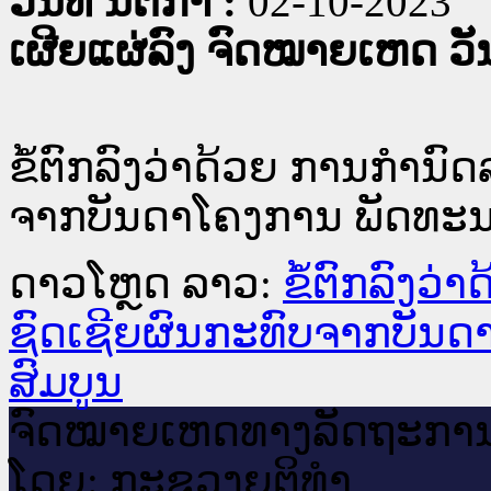
ວັນທີ່ ນິຕິກໍາ :
02-10-2023
ເຜີຍແຜ່ລົງ ຈົດໝາຍເຫດ ວັນທ
ຂໍ້ຕົກລົງວ່າດ້ວຍ ການກໍຳນ
ຈາກບັນດາໂຄງການ ພັດທະນາ
ດາວໂຫຼດ ລາວ:
ຂໍ້ຕົກລົງວ
ຊົດເຊີຍຜົນກະທົບຈາກບັນດ
ສົມບູນ
ຈົດ​ໝາຍ​ເຫດ​ທາງ​ລັດ​ຖະ​ກາ
ໂດຍ: ກະ​ຊວງຍຸ​ຕິ​ທຳ