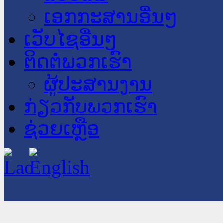
ເອກກະສານອື່ນໆ
ເວັບໄຊອື່ນໆ
ຕິດຕໍ່ພວກເຮົາ
ຜູ້ປະສານງານ
ກ່ຽວກັບພວກເຮົາ
ຊ່ວຍເຫຼືອ