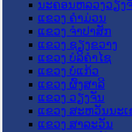
ນະ​ຄອນ​ຫລວງວຽງຈ
ແຂວງ ຄໍາມ່ວນ
ແຂວງ ຈໍາປາສັກ
ແຂວງ ຊຽງຂວາງ
ແຂວງ ບໍລິຄໍາໄຊ
ແຂວງ ບໍ່ແກ້ວ
ແຂວງ ຜົ້ງສາລີ
ແຂວງ ວຽງຈັນ
ແຂວງ ສະຫວັນນະເ
ແຂວງ ສາລະວັນ