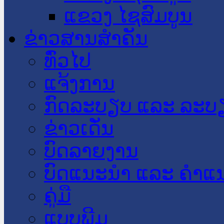
ແຂວງ ໄຊສົມບູນ
ຂ່າວສານສໍາຄັນ
​ທົ່ວ​ໄປ
ແຈ້ງການ
ກົດລະບຽບ ແລະ ລະບ
ຂ່າວເດັ່ນ
ບົດລາຍງານ
ບົດແນະນໍາ ແລະ ຄໍາແ
ຄູ່ມື
ແບບພີມ