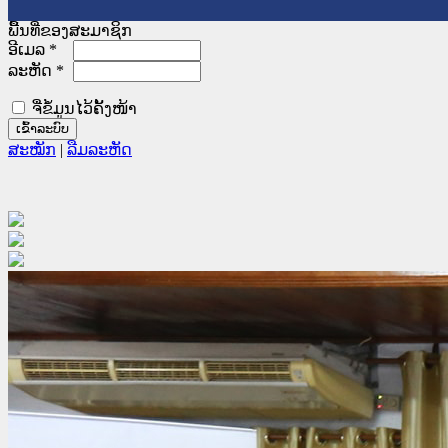
ພື້ນທີ່ຂອງສະມາຊິກ
ອີເມລ
*
ລະຫັດ
*
ຈື່ຂໍ້ມູນໄວ້ຄັ້ງໜ້າ
ສະໝັກ
|
ລືມລະຫັດ