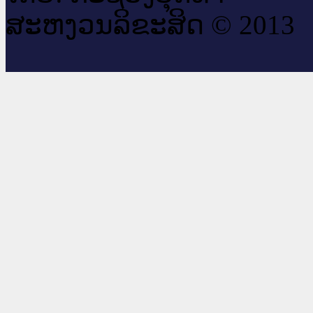
ສະ​ຫງວນ​ລິ​ຂະ​ສິດ © 2013