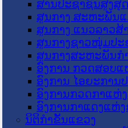
ສານປະຊາຊົນສູງສຸ
ສູນກາງ ສະຫະພັນແ
ສູນກາງ ແນວລາວສ້
ສູນກາງຊາວໜຸ່ມປະ
ສູນກາງສະຫະພັນກ
ອົງການ ກວດສອບແຫ
ອົງການ ໄອຍະການປ
ອົງການກວດກາແຫ່ງ
ອົງການກາແດງແຫ່
ນິຕິກໍາຂັ້ນແຂວງ