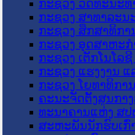
ກະຊວງ ວັດທະນະທຳ
ກະຊວງ ສາທາລະນະ
ກະຊວງ ສຶກສາທິການ
ກະຊວງ ອຸດສາຫະກຳ
ກະຊວງ ເຕັກໂນໂລຊີ
ກະຊວງ ແຮງງານ ແລ
ກະຊວງ ໂຍທາທິການ 
ຄະນະຈັດຕັ້ງສູນກາງ
ທະນາຄານແຫ່ງ ສປ
ສະຫະພັນນັກຮົບເກົ