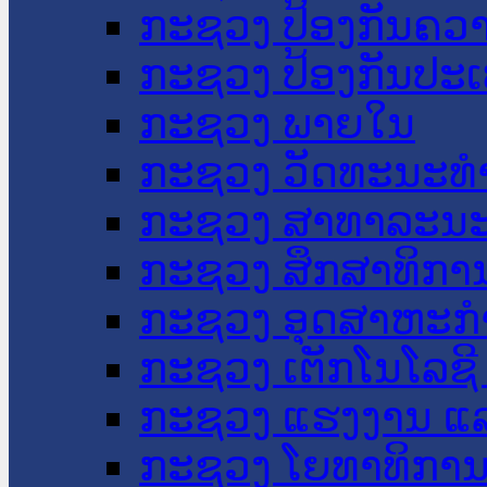
ກະຊວງ ປ້ອງກັນຄວ
ກະຊວງ ປ້ອງກັນປະ
ກະຊວງ ພາຍໃນ
ກະຊວງ ວັດທະນະທຳ
ກະຊວງ ສາທາລະນະ
ກະຊວງ ສຶກສາທິການ
ກະຊວງ ອຸດສາຫະກຳ
ກະຊວງ ເຕັກໂນໂລຊີ
ກະຊວງ ແຮງງານ ແລ
ກະຊວງ ໂຍທາທິການ 