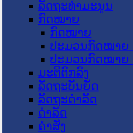
ລັດຖະທໍາມະນູນ
ກົດໝາຍ
ກົດໝາຍ
ປະມວນກົດໝາຍ 
ປະມວນກົດໝາຍ 
ມະຕິຕົກລົງ
ລັດຖະບັນຍັດ
ລັດຖະດໍາລັດ
ດໍາລັດ
ຄໍາສັ່ງ