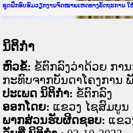
Ministry of Justice Lao PDR
ເຜີຍແຜ່ວັບໄຊຈົດໝາຍເຫດທາງລັດຖະການ ແລະ ແອັບກ
ກະຊວງຍຸຕິທຳ
ຊຸດຝຶກອົບຮົມວຽກງານຈົດໝາຍເຫດທາງລັດຖະການ ໃ
ກອງປະຊຸມທົບທວນຄືນການຈັດຕັ້ງປະຕິບັດວຽກງານຈ
ຝຶກອົບຮົມ ຜູ່ປະສານງານວຽກງານຈົດໝາຍເຫດທາງລັ
ຝຶກອົບຮົມ ຜູ່ປະສານງານວຽກງານຈົດໝາຍເຫດທາງລັດ
ເຜີຍແຜ່ແອັບກົດໝາຍລາວ ແລະ ເວັບໄຊຈົດໝາຍເຫດທ
ເຜີຍແຜ່ແອັບກົດໝາຍລາວ ແລະ ເວັບໄຊຈົດໝາຍເຫດທາ
ຍົກລະດັບວຽກງານຈົດໝາຍເຫດທາງລັດຖະການໃຫ້ຜູ້
ຊຸດຝຶກອົບຮົມວຽກງານຈົດໝາຍເຫດທາງລັດຖະການ ໃ
ນິຕິກໍາ
ຫົວຂໍ້:
ຂໍ້ຕົກລົງວ່າດ້ວຍ ກ
ກະທົບຈາກບັນດາໂຄງການ ພັ
ປະເພດ ນິຕິກໍາ:
ຂໍ້ຕົກລົງ
ອອກໂດຍ:
ແຂວງ ໄຊສົມບູນ
ພາກສ່ວນຮັບຜິດຊອບ:
ແຂວງ