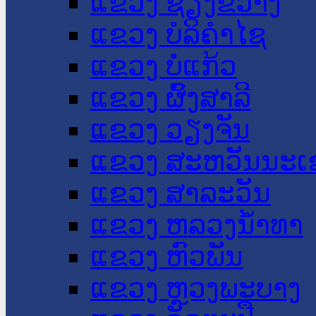
ແຂວງ ຊຽງຂວາງ
ແຂວງ ບໍລິຄໍາໄຊ
ແຂວງ ບໍ່ແກ້ວ
ແຂວງ ຜົ້ງສາລີ
ແຂວງ ວຽງຈັນ
ແຂວງ ສະຫວັນນະເ
ແຂວງ ສາລະວັນ
ແຂວງ ຫລວງນໍ້າທາ
ແຂວງ ຫົວພັນ
ແຂວງ ຫຼວງພະບາງ