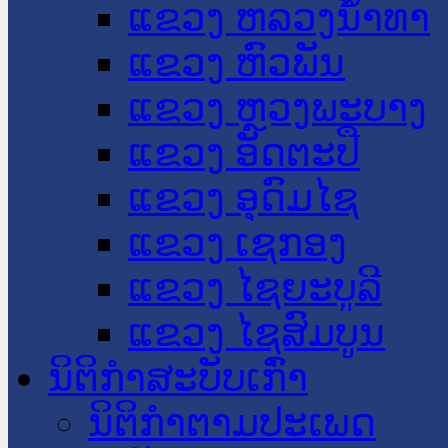
ແຂວງ ຫລວງນໍ້າທາ
ແຂວງ ຫົວພັນ
ແຂວງ ຫຼວງພະບາງ
ແຂວງ ອັດຕະປື
ແຂວງ ອຸດົມໄຊ
ແຂວງ ເຊກອງ
ແຂວງ ໄຊຍະບູລີ
ແຂວງ ໄຊສົມບູນ
ນິຕິກໍາສະບັບເກົ່າ
ນິຕິກຳຕາມປະເພດ