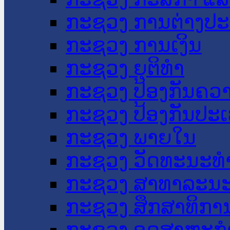
ກະຊວງ ການຕ່າງປ
ກະຊວງ ການເງິນ
ກະຊວງ ຍຸຕິທໍາ
ກະຊວງ ປ້ອງກັນຄວ
ກະຊວງ ປ້ອງກັນປະ
ກະຊວງ ພາຍໃນ
ກະຊວງ ວັດທະນະທຳ
ກະຊວງ ສາທາລະນະ
ກະຊວງ ສຶກສາທິການ
ກະຊວງ ອຸດສາຫະກຳ