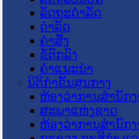
ລັດຖະດໍາລັດ
ດໍາລັດ
ຄໍາສັ່ງ
ຂໍ້ຕົກລົງ
ຄໍາແນະນໍາ
ນິຕິກໍາຂັ້ນສູນກາງ
ຫ້ອງວ່າການສໍານັ
ສະພາແຫ່ງຊາດ
ຫ້ອງວ່າການສຳນັກງ
ກະຊວງ ກະສິກຳ ແລະ