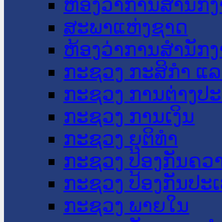
ຫ້ອງວ່າການສໍານັ
ສະພາແຫ່ງຊາດ
ຫ້ອງວ່າການສຳນັກງ
ກະຊວງ ກະສິກຳ ແລະ
ກະຊວງ ການຕ່າງປ
ກະຊວງ ການເງິນ
ກະຊວງ ຍຸຕິທໍາ
ກະຊວງ ປ້ອງກັນຄວ
ກະຊວງ ປ້ອງກັນປະ
ກະຊວງ ພາຍໃນ