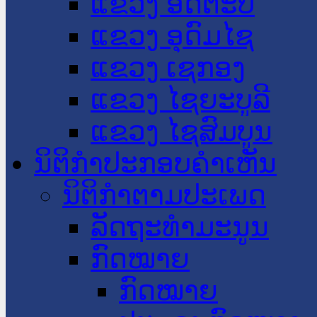
ແຂວງ ອັດຕະປື
ແຂວງ ອຸດົມໄຊ
ແຂວງ ເຊກອງ
ແຂວງ ໄຊຍະບູລີ
ແຂວງ ໄຊສົມບູນ
ນິຕິກໍາປະກອບຄໍາເຫັນ
ນິຕິກໍາຕາມປະເພດ
ລັດຖະທໍາມະນູນ
ກົດໝາຍ
ກົດໝາຍ