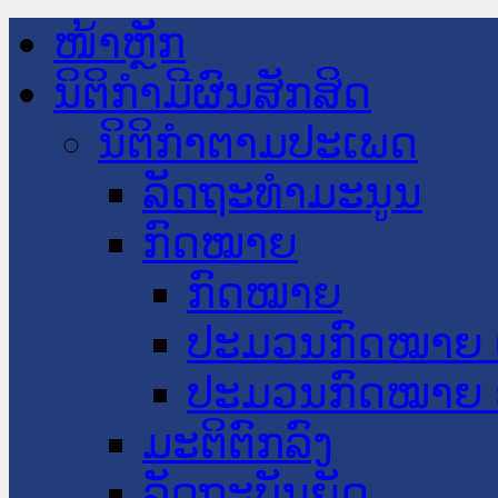
ໜ້າຫຼັກ
ນິຕິກໍາມີຜົນສັກສິດ
ນິຕິກໍາຕາມປະເພດ
ລັດຖະທໍາມະນູນ
ກົດໝາຍ
ກົດໝາຍ
ປະມວນກົດໝາຍ 
ປະມວນກົດໝາຍ 
ມະຕິຕົກລົງ
ລັດຖະບັນຍັດ