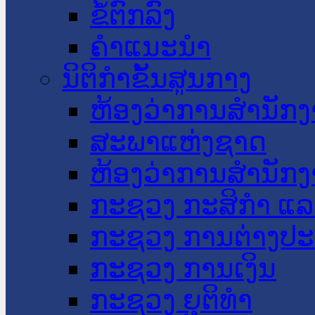
ຂໍ້ຕົກລົງ
ຄໍາແນະນໍາ
ນິຕິກໍາຂັ້ນສູນກາງ
ຫ້ອງວ່າການສໍານັ
ສະພາແຫ່ງຊາດ
ຫ້ອງວ່າການສຳນັກງ
ກະຊວງ ກະສິກຳ ແລະ
ກະຊວງ ການຕ່າງປ
ກະຊວງ ການເງິນ
ກະຊວງ ຍຸຕິທໍາ