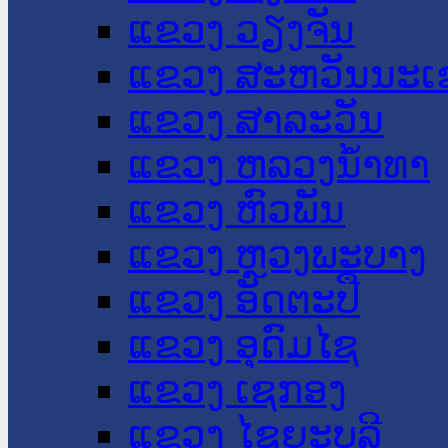
ແຂວງ ວຽງຈັນ
ແຂວງ ສະຫວັນນະເ
ແຂວງ ສາລະວັນ
ແຂວງ ຫລວງນໍ້າທາ
ແຂວງ ຫົວພັນ
ແຂວງ ຫຼວງພະບາງ
ແຂວງ ອັດຕະປື
ແຂວງ ອຸດົມໄຊ
ແຂວງ ເຊກອງ
ແຂວງ ໄຊຍະບູລີ