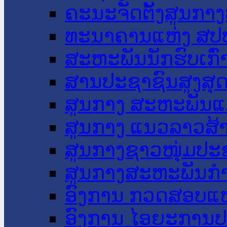
ຄະນະຈັດຕັ້ງສູນກາງ
ທະນາຄານແຫ່ງ ສປ
ສະຫະພັນນັກຮົບເກົ
ສານປະຊາຊົນສູງສຸ
ສູນກາງ ສະຫະພັນແ
ສູນກາງ ແນວລາວສ້
ສູນກາງຊາວໜຸ່ມປະ
ສູນກາງສະຫະພັນກ
ອົງການ ກວດສອບແຫ
ອົງການ ໄອຍະການປ