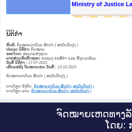
ງລັດຖະການໃຫ້ຜູ້ປະສານງານ
ງປະຕິບັດວຽກງານຈົດໝາຍເຫດ
ານຈົດໝາຍເຫດທາງລັດຖະການ
ານຈົດໝາຍເຫດທາງລັດຖະການ
ະ ເວັບໄຊຈົດໝາຍເຫດທາງ
ະ ເວັບໄຊຈົດໝາຍເຫດທາງ
ເຫດທາງລັດຖະການ ໃຫ້ຜູ້
ເຫດທາງລັດຖະການ ໃຫ້ຜູ້
Ministry of Justice La
ານສັນຕິບານປະຊາຊົນ
ຄານຕຳຫຼວດປະຊາຊົນ
າຊົນ ພາກເໜືອ
ຊາຊົນ ພາກກາງ
າກເໜືອ
າກກາງ
ະການ
າກໃຕ້
ນິຕິກໍາ
ຫົວຂໍ້:
ກົດໝາຍວ່າດ້ວຍ ສັດປ່າ ( ສະບັບປັບປຸງ )
ປະເພດ ນິຕິກໍາ:
ກົດໝາຍ
ອອກໂດຍ:
ສະພາແຫ່ງຊາດ
ພາກສ່ວນຮັບຜິດຊອບ:
ກະຊວງ ກະສິກຳ ແລະ ສິ່ງແວດລ້ອມ
ວັນທີ່ ນິຕິກໍາ :
17-07-2023
ເຜີຍແຜ່ລົງ ຈົດໝາຍເຫດ ວັນທີ່ :
13-10-2023
ກົດໝາຍວ່າດ້ວຍ ສັດປ່າ ( ສະບັບປັບປຸງ )
ດາວໂຫຼດ ອັງກິດ:
ກົດໝາຍວ່າດ້ວຍ ສັດປ່າ ( ສະບັບປັບປຸງ )
ດາວໂຫຼດ ລາວ:
ກົດໝາຍວ່າດ້ວຍ ສັດປ່າ ( ສະບັບປັບປຸງ )
ຈົດ​ໝາຍ​ເຫດ​ທາງ​ລ
ໂດຍ: ກ