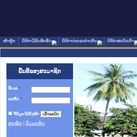
ໜ້າຫຼັກ
ນິຕິກໍາມີຜົນສັກສິດ
ນິຕິກໍາປະກອບຄໍາເຫັນ
ນິຕິກໍາສະບັບເກົ່າ
ພື້ນທີ່ຂອງສະມາຊິກ
ອີເມລ
*
ລະຫັດ
*
ຈື່ຂໍ້ມູນໄວ້ຄັ້ງໜ້າ
ສະໝັກ
|
ລືມລະຫັດ