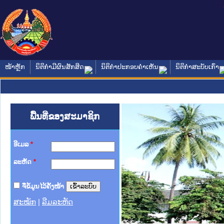
ໜ້າຫຼັກ
ນິຕິກໍາມີຜົນສັກສິດ
ນິຕິກໍາປະກອບຄໍາເຫັນ
ນິຕິກໍາສະບັບເກົ່າ
ພື້ນທີ່ຂອງສະມາຊິກ
ອີເມລ
*
ລະຫັດ
*
ຈື່ຂໍ້ມູນໄວ້ຄັ້ງໜ້າ
ສະໝັກ
|
ລືມລະຫັດ