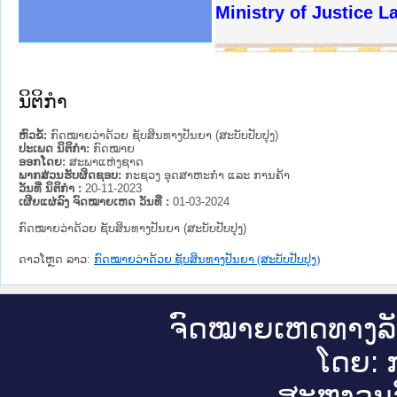
ງລັດຖະການໃຫ້ຜູ້ປະສານງານ
ງປະຕິບັດວຽກງານຈົດໝາຍເຫດ
ານຈົດໝາຍເຫດທາງລັດຖະການ
ານຈົດໝາຍເຫດທາງລັດຖະການ
ະ ເວັບໄຊຈົດໝາຍເຫດທາງ
ະ ເວັບໄຊຈົດໝາຍເຫດທາງ
ເຫດທາງລັດຖະການ ໃຫ້ຜູ້
ເຫດທາງລັດຖະການ ໃຫ້ຜູ້
Ministry of Justice 
ານສັນຕິບານປະຊາຊົນ
ຄານຕຳຫຼວດປະຊາຊົນ
າຊົນ ພາກເໜືອ
ຊາຊົນ ພາກກາງ
າກເໜືອ
າກກາງ
ະການ
າກໃຕ້
ນິຕິກໍາ
ຫົວຂໍ້:
ກົດໝາຍວ່າດ້ວຍ ຊັບສິນທາງປັນຍາ (ສະບັບປັບປຸງ)
ປະເພດ ນິຕິກໍາ:
ກົດໝາຍ
ອອກໂດຍ:
ສະພາແຫ່ງຊາດ
ພາກສ່ວນຮັບຜິດຊອບ:
ກະຊວງ ອຸດສາຫະກຳ ແລະ ການຄ້າ
ວັນທີ່ ນິຕິກໍາ :
20-11-2023
ເຜີຍແຜ່ລົງ ຈົດໝາຍເຫດ ວັນທີ່ :
01-03-2024
ກົດໝາຍວ່າດ້ວຍ ຊັບສິນທາງປັນຍາ (ສະບັບປັບປຸງ)
ດາວໂຫຼດ ລາວ:
ກົດໝາຍວ່າດ້ວຍ ຊັບສິນທາງປັນຍາ (ສະບັບປັບປຸງ)
ຈົດ​ໝາຍ​ເຫດ​ທາງ​ລ
ໂດຍ: ກ
ສະ​ຫງວນ​ລ